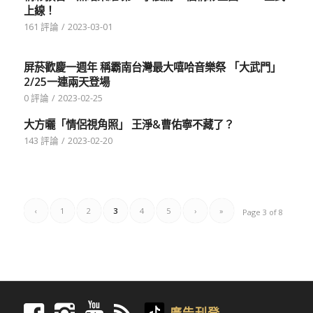
上線！
161 評論
/
2023-03-01
屏菸歡慶一週年 稱霸南台灣最大嘻哈音樂祭 「大武門」
2/25一連兩天登場
0 評論
/
2023-02-25
大方曬「情侶視角照」 王淨&曹佑寧不藏了？
143 評論
/
2023-02-20
‹
1
2
3
4
5
›
»
Page 3 of 8
廣告刊登