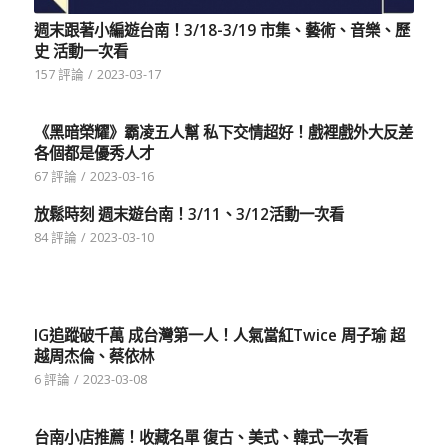
週末跟著小編遊台南！3/18-3/19 市集、藝術、音樂、歷
史 活動一次看
157 評論
/
2023-03-17
《黑暗榮耀》霸凌五人幫 私下交情超好！戲裡戲外大反差
各個都是優秀人才
67 評論
/
2023-03-16
放鬆時刻 週末遊台南！3/11、3/12活動一次看
84 評論
/
2023-03-10
IG追蹤破千萬 成台灣第一人！人氣當紅Twice 周子瑜 超
越周杰倫、蔡依林
6 評論
/
2023-03-08
台南小店推薦！收藏名單 復古、美式、韓式一次看