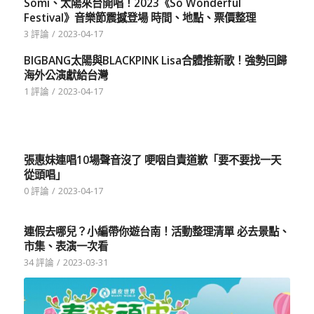
Somi、太陽來台開唱！2023《So Wonderful
Festival》音樂節震撼登場 時間、地點、票價整理
3 評論
/
2023-04-17
BIGBANG太陽與BLACKPINK Lisa合體推新歌！強勢回歸
海外公演獻給台灣
1 評論
/
2023-04-17
張惠妹連唱10場聲音沒了 哽咽自責道歉「要不要找一天
從頭唱」
0 評論
/
2023-04-17
連假去哪兒？小編帶你遊台南！活動整理清單 必去景點、
市集、表演一次看
34 評論
/
2023-03-31