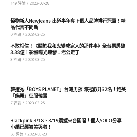
149 評論
/
2023-03-28
怪物新人NewJeans 出道半年奪下個人品牌排行冠軍！精
品代言不間斷
0 評論
/
2023-03-25
不敢相信！《關於我和鬼變成家人的那件事》全台票房破
3.38億！彩蛋曝光連發：老公走了
3 評論
/
2023-03-25
韓選秀「BOYS PLANET」台灣男孩 陳冠叡升32名！絕美
「蝶舞」征服韓國
7 評論
/
2023-03-25
Blackpink 3/18、3/19震撼來台開唱！個人SOLO分享
小編已經被美哭啦！
65 評論
/
2023-03-23