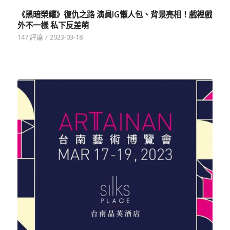
《黑暗榮耀》復仇之路 演員IG懶人包、背景亮相！戲裡戲
外不一樣 私下反差萌
147 評論
/
2023-03-18