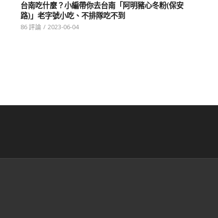
台南吃什麼？小編帶你去台南「阿明豬心冬粉(保安
路)」老字號小吃、不排隊吃不到
86 評論
/
2023-06-04