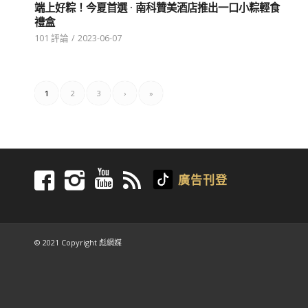
端上好粽！今夏首選 · 南科贊美酒店推出一口小粽輕食
禮盒
101 評論
/
2023-06-07
1
2
3
›
»
廣告刊登
© 2021 Copyright 彪網媒