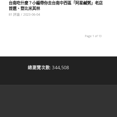
台南吃什麼？小編帶你去台南中西區「阿星鹹粥」老店
首選、登比米其林
81 評論
/
2023-06-04
Page 1 of 13
344,508
總瀏覽次數: