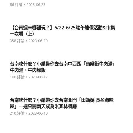
86 評論
/
2023-06-23
【台南週末哪裡玩？】6/22-6/25端午連假活動&市集
一次看（上）
358 評論
/
2023-06-20
台南吃什麼？小編帶你去台南中西區「康樂街牛肉湯」
牛肉湯、牛肉燥飯
100 評論
/
2023-06-17
台南吃什麼？小編帶你去台南北門「田媽媽 長盈海味
屋」一週只開兩天成為米其林餐廳
210 評論
/
2023-06-10