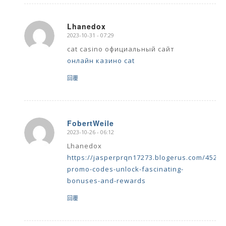
Lhanedox
2023-10-31 - 07:29
says:
cat casino официальный сайт
онлайн казино cat
回覆
FobertWeile
2023-10-26 - 06:12
says:
Lhanedox
https://jasperprqn17273.blogerus.com/45255
promo-codes-unlock-fascinating-
bonuses-and-rewards
回覆