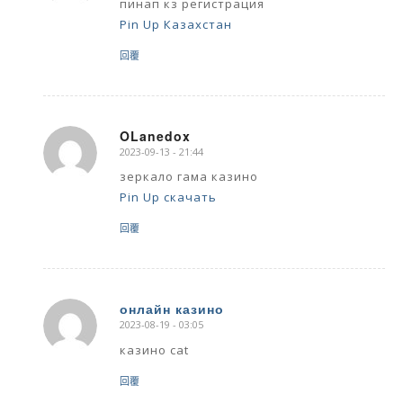
пинап кз регистрация
Pin Up Казахстан
回覆
OLanedox
2023-09-13 - 21:44
says:
зеркало гама казино
Pin Up скачать
回覆
онлайн казино
2023-08-19 - 03:05
says:
казино cat
回覆