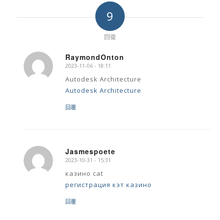
9
回復
RaymondOnton
2023-11-06 - 18:11
says:
Autodesk Architecture
Autodesk Architecture
回覆
Jasmespoete
2023-10-31 - 15:31
says:
казино cat
регистрация кэт казино
回覆