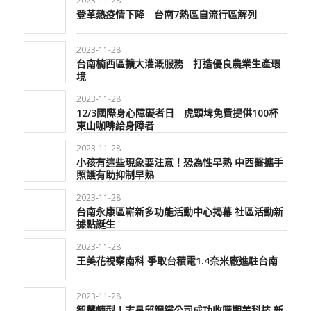
2023-11-28
登革熱疫情下降 台南7熱區自流行區解列
2023-11-28
台南楠西區擴大灌溉服務 打造優良農業生產環
境
2023-11-28
12/3國際身心障礙者日 虎頭埤免費提供100杯
東山咖啡給身障者
2023-11-28
小孩有這些現象要注意！恐為性早熟 中西醫攜手
照護有助抑制早熟
2023-11-28
台南永康區嶄新多功能活動中心揭幕 社區活動新
據點誕生
2023-11-28
王美花視察南科 爭取台積電1.4奈米廠進駐台南
2023-11-28
智慧轉型！志昌邱鋼鐵公司成功收購期美科技 新