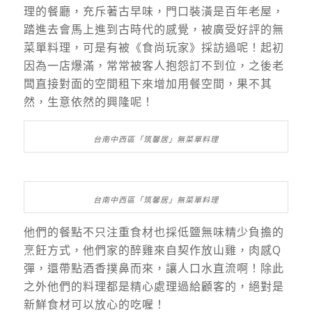
理的餐廳，充斥著古早味，門口裝潢是百年老屋，
踏進去會馬上進到古時代的感覺，被廣受好評的無
菜單料理，可是有被《食尚玩家》採訪過呢！起初
因為一店爆滿，常常被客人抱怨訂不到位，之後老
闆直接對面的空間租下來增加用餐空間，果不其
然，生意依然的興隆呢！
台南中西區「筑馨居」無菜單料理
台南中西區「筑馨居」無菜單料理
他們的餐點不只注重食材也採低鹽無味精少負擔的
烹飪方式，他們家的醉雞來自契作放山雞，肉感Q
彈，還帶點酒香撲鼻而來，讓人口水直流啊！除此
之外他們的料理都是精心處理過給顧客的，絕對是
新鮮食材可以放心的吃喔！