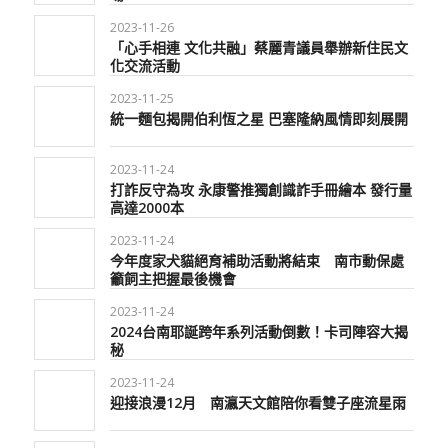
2023-11-26
「心手相連 文化共融」蔡麗青議員舉辦新住民文
化交流活動
2023-11-25
統一麵包揭開伯利恆之星 巴塞隆納風情即刻展開
2023-11-24
打詐反守為攻 永康警推獨創識詐手冊繪本 發行量
高達2000本
2023-11-24
今年度家犬貓絕育補助活動將結束 南市動保處
籲飼主把握最後機會
2023-11-24
2024台南耶誕跨年系列活動倒數！卡司陣容大揭
秘
2023-11-24
迎接浪漫12月 南瀛天文館陪你看雙子座流星雨