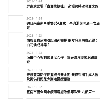
2023-11-24
屏東演武場「古寶挖挖哇」 來場跨時空尋寶之旅
2023-11-24
週日來臺南享受雙B好滋味 牛肉湯與啤酒一次滿
足
2023-11-23
南韓臭蟲危機引起國內擔憂 網友分享防蟲心得：
白花油成神器？
2023-11-23
漁環中心與刺網漁民合作 發表海洋垃圾紀錄調
查
2023-11-23
守護臺南囝仔把握成長黃金期 黃偉哲攜手成大醫
院提供弱勢兒少到宅醫療服務
2023-11-22
臺南市獲全國永續環境施政優等殊榮 六都第一