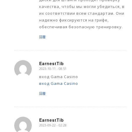
качества, чтобы мы могли убедиться, в
их соответствии всем стандартам. Они
надежно фиксируются на грифе,
обеспечивая безопасную тренировку.
回覆
EarnestTib
2023-10-11 - 08:51
says:
вход Gama Casino
вход Gama Casino
回覆
EarnestTib
2023-09-22 - 02:28
says: