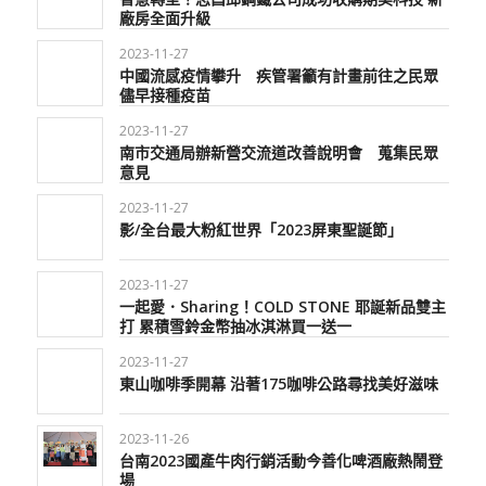
廠房全面升級
2023-11-27
中國流感疫情攀升 疾管署籲有計畫前往之民眾
儘早接種疫苗
2023-11-27
南市交通局辦新營交流道改善說明會 蒐集民眾
意見
2023-11-27
影/全台最大粉紅世界「2023屏東聖誕節」
2023-11-27
一起愛．Sharing！COLD STONE 耶誕新品雙主
打 累積雪鈴金幣抽冰淇淋買一送一
2023-11-27
東山咖啡季開幕 沿著175咖啡公路尋找美好滋味
2023-11-26
台南2023國產牛肉行銷活動今善化啤酒廠熱鬧登
場