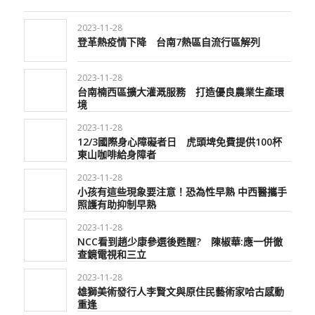
2023-11-28
登革熱疫情下降 台南7熱區自流行區解列
2023-11-28
台南楠西區擴大灌溉服務 打造優良農業生產環
境
2023-11-28
12/3國際身心障礙者日 虎頭埤免費提供100杯
東山咖啡給身障者
2023-11-28
小孩有這些現象要注意！恐為性早熟 中西醫攜手
照護有助抑制早熟
2023-11-28
NCC看到趙少康參選後甦醒? 陳椒華:應一併徹
查鏡電視和三立
2023-11-28
雄獅美術發行人李賢文與原住民藝術家哈古感動
重逢