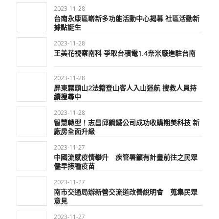
2023-11-28
台南永康區嶄新多功能活動中心揭幕 社區活動新
據點誕生
2023-11-28
王美花視察南科 爭取台積電1.4奈米廠進駐台南
2023-11-28
屏東霧頭山2法籍登山客人入山迷航 搜救人員持
續搜尋中
2023-11-28
智慧轉型！志昌邱鋼鐵公司成功收購期美科技 新
廠房全面升級
2023-11-27
中國流感疫情攀升 疾管署籲有計畫前往之民眾
儘早接種疫苗
2023-11-27
南市交通局辦新營交流道改善說明會 蒐集民眾
意見
2023-11-27