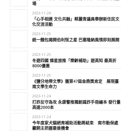
場
2023-11-26
「心手相連 文化共融」蔡麗青議員舉辦新住民文
化交流活動
2023-11-25
統一麵包揭開伯利恆之星 巴塞隆納風情即刻展開
2023-11-25
冬遊四國 燦星旅推「樂齡補助」遊高知 最高折
8000優惠
2023-11-25
《鹽分地帶文學》獲第47屆金鼎獎肯定 展現臺
南文學生命力
2023-11-24
打詐反守為攻 永康警推獨創識詐手冊繪本 發行量
高達2000本
2023-11-24
今年度家犬貓絕育補助活動將結束 南市動保處
籲飼主把握最後機會