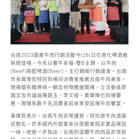
台南2023國產牛肉行銷活動今(26)日在善化啤酒廠
熱鬧登場，今年以饗牛幸福-雙B主題，以牛肉
(Beef)搭配啤酒(Beer)，主打精緻行銷盛會。台南
市長黃偉哲特別到場向消費者推薦台南牛肉美食，
現場還有職棒統一獅吉祥物應援開場，立法委員郭
國文及市議員陳碧玉、李文俊、黃肇輝也到場響
應，現場有數千名消費者前來享受這場牛肉饗宴。
黃偉哲表示，台南牛肉非常優質，特別是牛肉湯遠
近馳名，許多國內外旅客來台南都會指定要品嚐這
一味。他進一步指出，台南的溫體牛肉肉品非常新