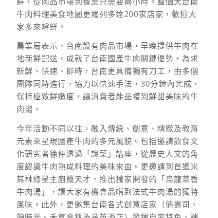
鮮，從肉品市場到餐桌只需要兩小時。整個大台南
牛肉料理美食地圖更羅列多達200家店家，歡迎大
家多來嚐鮮。
農業局表示，台南設有肉品市場，早晚提供牛肉在
地新鮮配送，成就了台南國產牛肉關鍵優勢。為求
新鮮、快速、即時，台南更具備獨有刀工，由多個
團隊同時進行，協力以快速手法，30分鐘內完成，
保持極致鮮嫩度，讓消費者能品嚐到鮮甜美味的牛
肉湯。
今年活動不同以往，融入傳統、創意、精緻及教育
元素來呈現國產牛肉的多元風貌。包括邀請飲食文
化研究者徐仲透過「說菜」講座，從歷史人文的角
度認識牛肉熟成料理的美味來由。更邀請到首獲米
其林綠星主廚簡天才，推出獨家開發的「烏龍茶香
牛肉湯」，讓大家有機會品嚐到法式牛肉湯的獨特
風味。此外，更邀集台南各式創意店家（俏壽司、
餉時光、禾氣合秝及晶英酒店）發揮自家特色，端