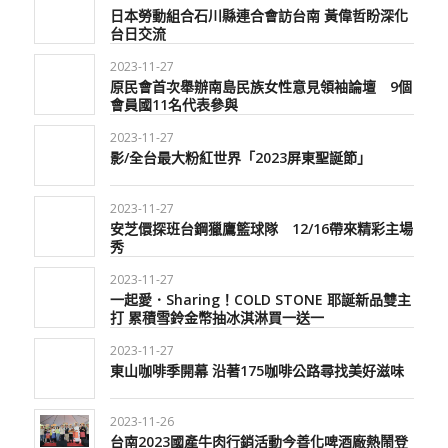
日本勞動組合石川縣連合會訪台南 黃偉哲盼深化
台日交流
2023-11-27
原民會首次舉辦南島民族女性意見領袖論壇 9個
會員國11名代表參與
2023-11-27
影/全台最大粉紅世界「2023屏東聖誕節」
2023-11-27
安芝儇探班台鋼獵鷹籃球隊 12/16帶來精彩主場
秀
2023-11-27
一起愛．Sharing！COLD STONE 耶誕新品雙主
打 累積雪鈴金幣抽冰淇淋買一送一
2023-11-27
東山咖啡季開幕 沿著175咖啡公路尋找美好滋味
2023-11-26
台南2023國產牛肉行銷活動今善化啤酒廠熱鬧登