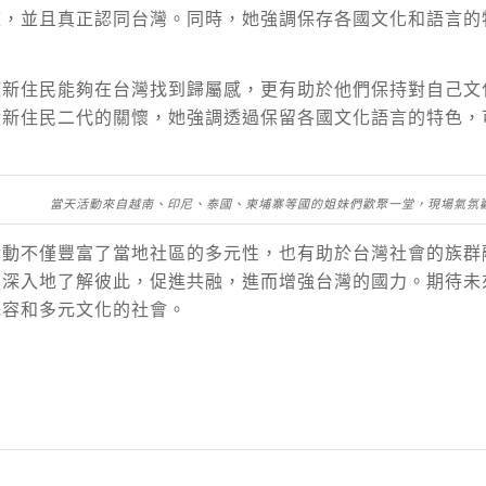
庭，並且真正認同台灣。同時，她強調保存各國文化和語言的
使新住民能夠在台灣找到歸屬感，更有助於他們保持對自己文
對新住民二代的關懷，她強調透過保留各國文化語言的特色，
。
當天活動來自越南、印尼、泰國、柬埔寨等國的姐妹們歡聚一堂，現場氣氛
活動不僅豐富了當地社區的多元性，也有助於台灣社會的族群
更深入地了解彼此，促進共融，進而增強台灣的國力。期待未
包容和多元文化的社會。