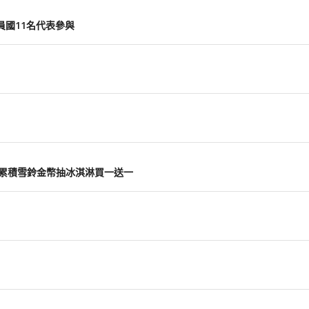
員國11名代表參與
主打 累積雪鈴金幣抽冰淇淋買一送一