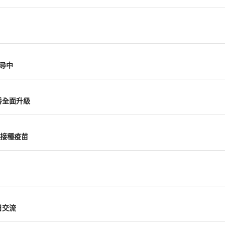
尋中
房全面升級
接種疫苗
日交流