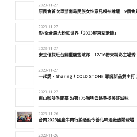
2023-11-27
原民會首次舉辦南島民族女性意見領袖論壇 9個會
2023-11-27
影/全台最大粉紅世界「2023屏東聖誕節」
2023-11-27
安芝儇探班台鋼獵鷹籃球隊 12/16帶來精彩主場秀
2023-11-27
一起愛．Sharing！COLD STONE 耶誕新品雙
2023-11-27
東山咖啡季開幕 沿著175咖啡公路尋找美好滋味
2023-11-26
台南2023國產牛肉行銷活動今善化啤酒廠熱鬧登場
2023-11-26