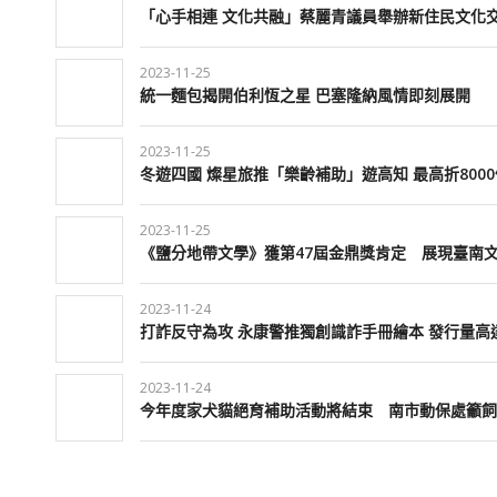
「心手相連 文化共融」蔡麗青議員舉辦新住民文化
2023-11-25
統一麵包揭開伯利恆之星 巴塞隆納風情即刻展開
2023-11-25
冬遊四國 燦星旅推「樂齡補助」遊高知 最高折800
2023-11-25
《鹽分地帶文學》獲第47屆金鼎獎肯定 展現臺南
2023-11-24
打詐反守為攻 永康警推獨創識詐手冊繪本 發行量高達
2023-11-24
今年度家犬貓絕育補助活動將結束 南市動保處籲飼