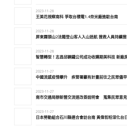
2023-11-28
王美花視察南科 爭取台積電1.4奈米廠進駐台南
2023-11-28
屏東霧頭山2法籍登山客人入山迷航 搜救人員持續搜
2023-11-28
智慧轉型！志昌邱鋼鐵公司成功收購期美科技 新廠
2023-11-27
中國流感疫情攀升 疾管署籲有計畫前往之民眾儘早
2023-11-27
南市交通局辦新營交流道改善說明會 蒐集民眾意見
2023-11-27
日本勞動組合石川縣連合會訪台南 黃偉哲盼深化台