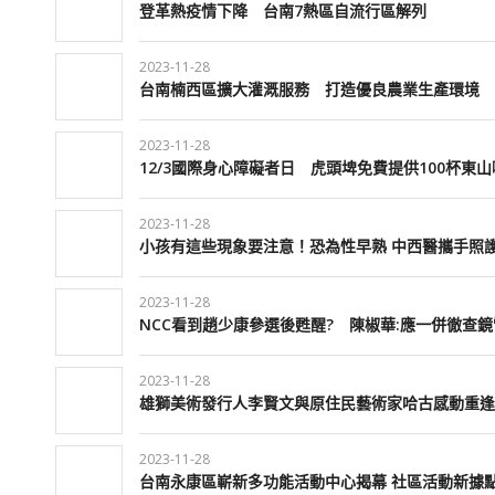
登革熱疫情下降 台南7熱區自流行區解列
2023-11-28
台南楠西區擴大灌溉服務 打造優良農業生產環境
2023-11-28
12/3國際身心障礙者日 虎頭埤免費提供100杯東
2023-11-28
小孩有這些現象要注意！恐為性早熟 中西醫攜手照
2023-11-28
NCC看到趙少康參選後甦醒? 陳椒華:應一併徹查
2023-11-28
雄獅美術發行人李賢文與原住民藝術家哈古感動重逢
2023-11-28
台南永康區嶄新多功能活動中心揭幕 社區活動新據