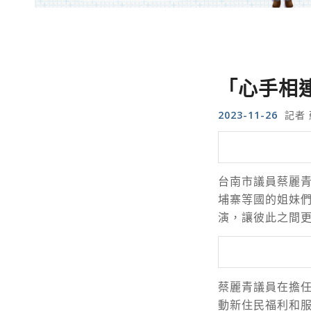
「心手相
2023-11-26
記者 
台南市議員蔡麗
埔寨等國的姐妹
演，讓彼此之間
蔡麗青議員在擔
動新住民福利和