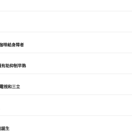
山咖啡給身障者
護有助抑制早熟
鏡電視和三立
點誕生