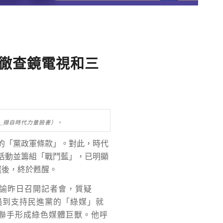
併徹查鏡電視和三
＿擷自時代力量臉書）。
的「黨政軍條款」。對此，時代
活動並籌組「戰鬥藍」，已明顯
選後，終於甦醒。
婉諭昨日召開記者會，質疑
遇到支持民進黨的「綠媒」就
聯手形成綠色媒體巨獸。他呼