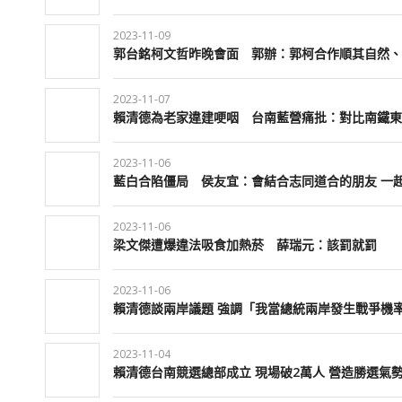
2023-11-09
郭台銘柯文哲昨晚會面 郭辦：郭柯合作順其自然、
2023-11-07
賴清德為老家違建哽咽 台南藍營痛批：對比南鐵東
2023-11-06
藍白合陷僵局 侯友宜：會結合志同道合的朋友 一
2023-11-06
梁文傑遭爆違法吸食加熱菸 薛瑞元：該罰就罰
2023-11-06
賴清德談兩岸議題 強調「我當總統兩岸發生戰爭機
2023-11-04
賴清德台南競選總部成立 現場破2萬人 營造勝選氣