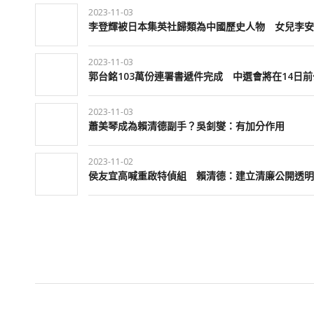
2023-11-03
李登輝被日本集英社歸類為中國歷史人物 女兒李安
2023-11-03
郭台銘103萬份連署書遞件完成 中選會將在14日
2023-11-03
蕭美琴成為賴清德副手？吳釗燮：有加分作用
2023-11-02
侯友宜高喊重啟特偵組 賴清德：建立清廉公開透明