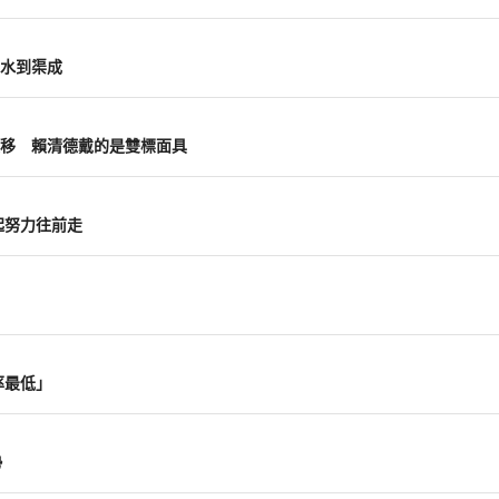
水到渠成
移 賴清德戴的是雙標面具
起努力往前走
率最低」
勢