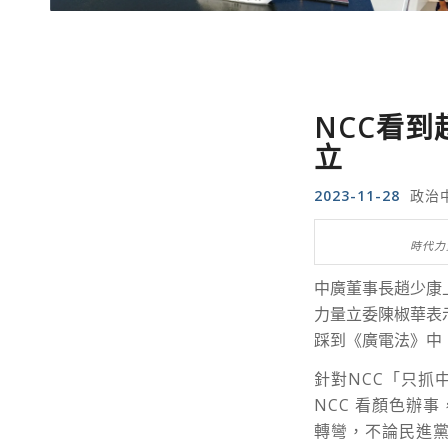
NCC看
立
2023-11-28
政治
時代力
中廣董事長趙少康
力量立委陳椒華表
踩到《廣電法》中
針對NCC「只抓
NCC 看顏色辦
轉彎，不論民進