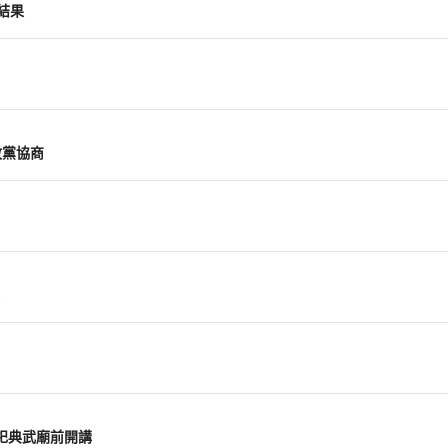
結果
政黨協商
祀典武廟前開講