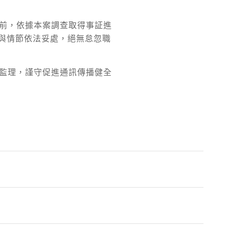
至前，依據本案調查取得事証進
與情節依法妥處，絕無怠忽職
實監理，謹守促進通訊傳播健全