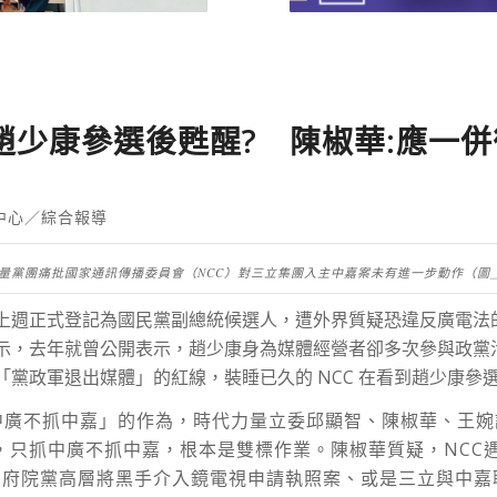
到趙少康參選後甦醒? 陳椒華:應一
中心／綜合報導
量黨團痛批國家通訊傳播委員會（NCC）對三立集團入主中嘉案未有進一步動作（圖
上週正式登記為國民黨副總統候選人，遭外界質疑恐違反廣電法
示，去年就曾公開表示，趙少康身為媒體經營者卻多次參與政黨
「黨政軍退出媒體」的紅線，裝睡已久的 NCC 在看到趙少康參
中廣不抓中嘉」的作為，時代力量立委邱顯智、陳椒華、王
事，只抓中廣不抓中嘉，根本是雙標作業。陳椒華質疑，NCC
黨府院黨高層將黑手介入鏡電視申請執照案、或是三立與中嘉