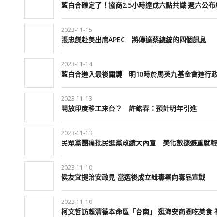
藍白合確定了！協商2.5小時達成六點共識 週六公布
2023-11-15
張忠謀赴美出席APEC 將傳達蔡總統的四個訊息
2023-11-14
藍白合進入最後關鍵 明10時於馬英九基金會進行
2023-11-13
開放印度移工來台？ 許銘春：預計明年引進
2023-11-13
民眾黨團痛批民進黨政績大內宣 美化數據避重就輕
2023-11-10
侯友宜提治安政見 當選後成立緝毒署向毒品宣戰
2023-11-10
柯文哲訪賴清德本命區「台南」 逛海安商圈吃美食 