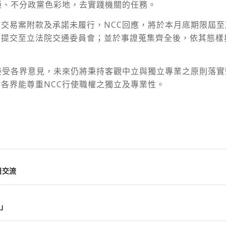
極、不分政黨色彩地，去實踐機關的任務。
交易案附款及承諾未履行，NCC回應，將於本月底期限屆
，提交至立法院交通委員會；並於事證蒐集齊全後，依其態樣
接受各界意見，未來仍將秉持客觀中立與獨立專業之原則落
各界能尊重NCC行使職權之獨立及專業性。
日交流
」