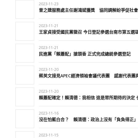
2023-11-23
曾之婕服務處主任謝鴻斌獲獎 協同調解紛爭促社會
2023-11-21
王家貞接受國民黨徵召 今日登記參選台南市第五選
2023-11-21
民進黨「賴蕭配」搶頭香 正式完成總統參選登記
2023-11-20
蔡英文接見APEC經濟領袖會議代表團 感謝代表團
2023-11-20
賴蕭配確定！賴清德：我相信 這是眾所期待的決定 
2023-11-16
沒在怕藍白合？ 賴清德：政治上沒有「負負得正」
2023-11-15