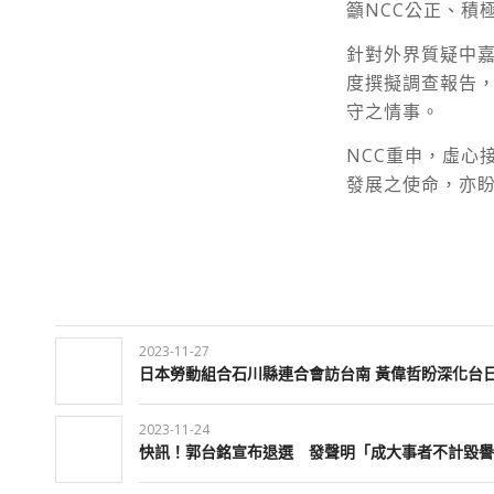
籲
NCC公正、積
針對外界質疑中嘉
度撰擬調查報告
守之情事。
NCC重申，虛心
發展之使命，亦盼
2023-11-27
日本勞動組合石川縣連合會訪台南 黃偉哲盼深化台
2023-11-24
快訊！郭台銘宣布退選 發聲明「成大事者不計毀譽