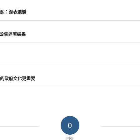
妮：深表遺憾
前公告連署結果
的政府文化更重要
0
回復