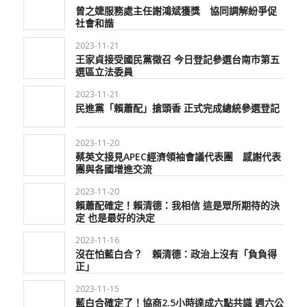
曾之婕服務處主任謝鴻斌獲獎 協同調解紛爭促
社會和諧
2023-11-21
王家貞接受國民黨徵召 今日登記參選台南市第五
選區立法委員
2023-11-21
民進黨「賴蕭配」搶頭香 正式完成總統參選登記
2023-11-20
蔡英文接見APEC經濟領袖會議代表團 感謝代表
團與各國增進交流
2023-11-20
賴蕭配確定！賴清德：我相信 這是眾所期待的決
定 也是最好的決定
2023-11-16
沒在怕藍白合？ 賴清德：政治上沒有「負負得
正」
2023-11-15
藍白合確定了！協商2.5小時達成六點共識 週六公