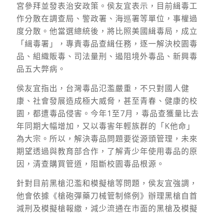
宮參拜並發表治安政策。侯友宜表示，
目前緝毒工
作分散在調查局、警政署、海巡署等單位，事權過
度分散。他當選總統後，將比照美國緝毒局，成立
「緝毒署」，專責毒品查緝任務，逐一解決校園毒
品、組織販毒、司法量刑、遏阻境外毒品、新興毒
品五大弊病。
侯友宜指出，
台灣毒品氾濫嚴重，不只對國人健
康、社會發展造成極大威脅，甚至青春、健康的校
園，都遭毒品侵害。今年1至7月，毒品查獲量比去
年同期大幅增加，又以毒害年輕族群的「K他命」
為大宗。所以，解決毒品問題要從源頭管理，未來
期望透過與教育部合作，了解青少年使用毒品的原
因，清查購買管道，阻斷校園毒品根源。
針對目前黑槍氾濫和模擬槍等問題，侯友宜強調，
他會依據《槍砲彈藥刀械管制條例》辦理黑槍自首
減刑及模擬槍報繳，減少流通在市面的黑槍及模擬