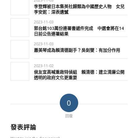
2023-11-03
李登輝被日本集英社歸類為中國歷史人物 女兒
李安妮：深表遺憾
2023-11-03
郭台銘103萬份連署書遞件完成 中選會將在14
日前公告連署結果
2023-11-03
蕭美琴成為賴清德副手？吳釗燮：有加分作用
2023-11-02
侯友宜高喊重啟特偵組 賴清德：建立清廉公開
透明的政府文化更重要
0
回復
發表評論