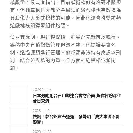
槍數量。候友宜指出，目前模擬槍訂有烙碼相關規
定，但類真槍且大部分金屬製的遊戲槍也有改造為
具殺傷力火藥式槍枝的可能，因此他還會推動該類
遊戲槍枝關鍵零組件烙碼。
侯友宜說明，現行模擬槍一把幾萬元就可以購得，
雖然中央有稍微做管理但還不夠，他提議要實名
制，透過源頭進行管理。他呼籲非法持有應處以刑
罰，結合公與私的力量，全方面杜絕黑槍氾濫問
題。
2023-11-27
日本勞動組合石川縣連合會訪台南 黃偉哲盼深化
台日交流
2023-11-24
快訊！郭台銘宣布退選 發聲明「成大事者不計
毀譽」
2023-11-23