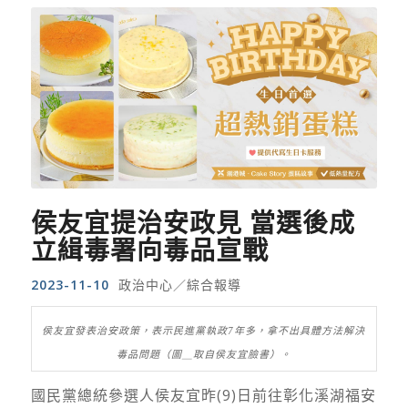
侯友宜提治安政見 當選後成
立緝毒署向毒品宣戰
2023-11-10
政治中心／綜合報導
侯友宜發表治安政策，表示民進黨執政7年多，拿不出具體方法解決
毒品問題（圖＿取自侯友宜臉書）。
國民黨總統參選人侯友宜昨(9)日前往彰化溪湖福安