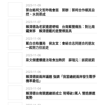
2023-11-09
郭台銘柯文哲昨晚會面 郭辦：郭柯合作順其自
然、水到渠成
2023-11-07
賴清德為老家違建哽咽 台南藍營痛批：對比南
鐵東移 賴清德戴的是雙標面具
2023-11-06
藍白合陷僵局 侯友宜：會結合志同道合的朋友
一起努力往前走
2023-11-06
梁文傑遭爆違法吸食加熱菸 薛瑞元：該罰就罰
2023-11-06
賴清德談兩岸議題 強調「我當總統兩岸發生戰爭
機率最低」
2023-11-04
賴清德台南競選總部成立 現場破2萬人 營造勝選
氣勢