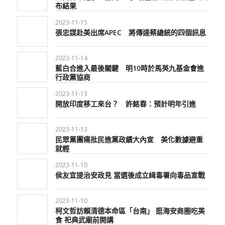
布結果
2023-11-15
張忠謀赴美出席APEC 將傳達蔡總統的四個訊息
2023-11-14
藍白合進入最後關鍵 明10時於馬英九基金會進
行政黨協商
2023-11-13
開放印度移工來台？ 許銘春：預計明年引進
2023-11-13
民眾黨團痛批民進黨政績大內宣 美化數據避重
就輕
2023-11-10
侯友宜提治安政見 當選後成立緝毒署向毒品宣戰
2023-11-10
柯文哲訪賴清德本命區「台南」 逛海安商圈吃美
食 祀典武廟前開講