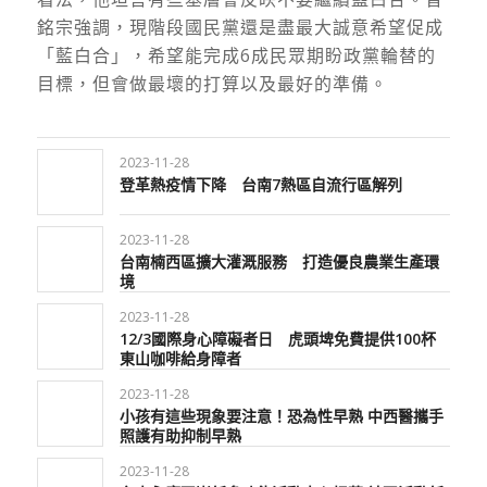
銘宗強調，現階段國民黨還是盡最大誠意希望促成
「藍白合」，希望能完成6成民眾期盼政黨輪替的
目標，但會做最壞的打算以及最好的準備。
2023-11-28
登革熱疫情下降 台南7熱區自流行區解列
2023-11-28
台南楠西區擴大灌溉服務 打造優良農業生產環
境
2023-11-28
12/3國際身心障礙者日 虎頭埤免費提供100杯
東山咖啡給身障者
2023-11-28
小孩有這些現象要注意！恐為性早熟 中西醫攜手
照護有助抑制早熟
2023-11-28