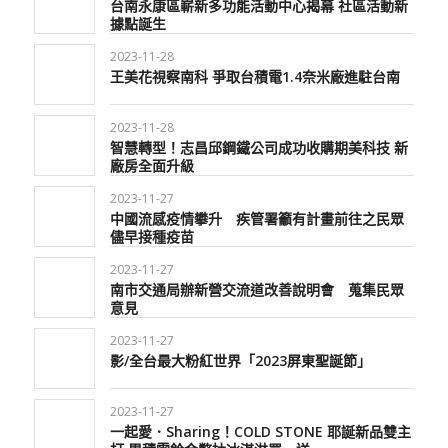
台南永康區嶄新多功能活動中心揭幕 社區活動新
據點誕生
2023-11-28
王美花視察南科 爭取台積電1.4奈米廠進駐台南
2023-11-28
智慧轉型！志昌邱鋼鐵公司成功收購期美科技 新
廠房全面升級
2023-11-27
中國流感疫情攀升 疾管署籲有計畫前往之民眾
儘早接種疫苗
2023-11-27
南市交通局辦新營交流道改善說明會 蒐集民眾
意見
2023-11-27
影/全台最大粉紅世界「2023屏東聖誕節」
2023-11-27
一起愛．Sharing！COLD STONE 耶誕新品雙主