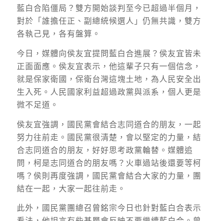
藍白合陷僵局？雙方開始談判至今已超過半個月，
對於「誰擔任正、副總統候選人」仍無共識，雙方
各執己見，各有盤算。
今日，媒體向侯友宜提問藍白合進展？侯友宜皆未
正面面應。侯友宜表示，他這輩子只有一個信念，
就是保家衛國，保衛台灣這塊土地，為人民安全出
生入死。人民國家利益超過政黨與派系，個人更是
微不足道。
侯友宜強調，國民黨會結合志同道合的朋友，一起
努力往前走。國民黨很清楚，會以堅定的力量，結
合志同道合的朋友，好好思考政黨輪替。媒體追
問，柯是志同道合的朋友嗎？火車過站後還要等柯
嗎？侯則再度強調，國民黨會結合大家的力量，團
結在一起，大家一起往前走。
此外，國民黨團總召曾銘宗今日也針對藍白合表示
看法，他坦言有些基層會反映不要繼續藍白合。曾