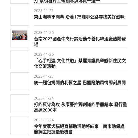
打 累積雪鈴金幣抽冰淇淋買一送一
2023-11-27
東山咖啡季開幕 沿著175咖啡公路尋找美好滋味
2023-11-26
台南2023國產牛肉行銷活動今善化啤酒廠熱鬧登
場
2023-11-26
「心手相連 文化共融」蔡麗青議員舉辦新住民文
化交流活動
2023-11-25
統一麵包揭開伯利恆之星 巴塞隆納風情即刻展開
2023-11-24
打詐反守為攻 永康警推獨創識詐手冊繪本 發行量
高達2000本
2023-11-24
今年度家犬貓絕育補助活動將結束 南市動保處
籲飼主把握最後機會