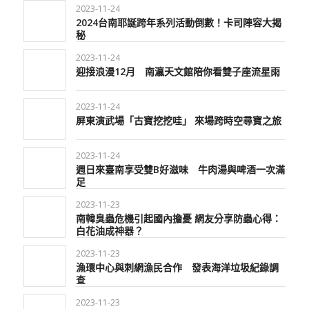
2023-11-24
2024台南耶誕跨年系列活動倒數！卡司陣容大揭
秘
2023-11-24
迎接浪漫12月 南瀛天文館陪你看雙子座流星雨
2023-11-24
屏東演武場「古寶挖挖哇」 來場跨時空尋寶之旅
2023-11-24
週日來臺南享受雙B好滋味 牛肉湯與啤酒一次滿
足
2023-11-23
南韓臭蟲危機引起國內擔憂 網友分享防蟲心得：
白花油成神器？
2023-11-23
漁環中心與刺網漁民合作 發表海洋垃圾紀錄調
查
2023-11-23