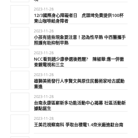
2023-11-28
12/3國際身心障礙者日 虎頭埤免費提供100杯
東山咖啡給身障者
2023-11-28
小孩有這些現象要注意！恐為性早熟 中西醫攜手
照護有助抑制早熟
2023-11-28
NCC看到趙少康參選後甦醒? 陳椒華:應一併徹
查鏡電視和三立
2023-11-28
雄獅美術發行人李賢文與原住民藝術家哈古感動
重逢
2023-11-28
台南永康區嶄新多功能活動中心揭幕 社區活動新
據點誕生
2023-11-28
王美花視察南科 爭取台積電1.4奈米廠進駐台南