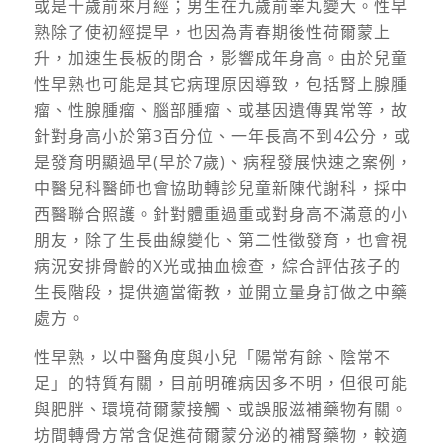
或是十歲前來月經；男生在九歲前睪丸變大。性早
熟除了使初經提早，也因為青春期後性荷爾蒙上
升，加速生長板的閉合，影響成年身高。由於兒童
性早熟也可能是其它病理原因導致，包括腎上腺腫
瘤、性腺腫瘤、腦部腫瘤、或基因遺傳異常等，故
針對身高小於第3百分位、一年長高不到4公分，或
是發育明顯過早(早於7歲)、病程發展快速之案例，
中醫兒科醫師也會協助轉診兒童新陳代謝科，採中
西醫聯合照護。針對體重過重或對身高不滿意的小
朋友，除了生長曲線變化、第二性徵發育，也會視
病況安排骨齡的X光或抽血檢查，綜合評估孩子的
生長階段，提供適當衛教，並開立量身訂做之中藥
處方。
性早熟，以中醫角度與小兒「陽常有餘、陰常不
足」的特質有關，目前明確病因多不明，但很可能
與肥胖、環境荷爾蒙接觸、或誤服滋補藥物有關。
坊間轉骨方常含促進荷爾蒙分泌的補腎藥物，較適