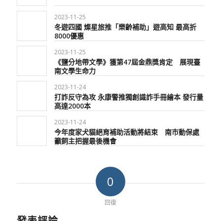
2023-11-25
冬遊四國 燦星旅推「樂齡補助」遊高知 最高折
8000優惠
2023-11-25
《鹽分地帶文學》獲第47屆金鼎獎肯定 展現臺
南文學生命力
2023-11-24
打詐反守為攻 永康警推獨創識詐手冊繪本 發行量
高達2000本
2023-11-24
今年度家犬貓絕育補助活動將結束 南市動保處
籲飼主把握最後機會
0
回復
發表評論