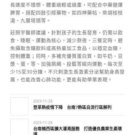
長速度不理想、體重過輕或過重，可配合中藥健運
脾胃，搭配四肢引經藥物，如四神藥帖、柴胡桂枝
湯、九層塔頭等。
莊照宇醫師建議，針對孩子的生長發育，仍需以飲
食、睡眠、運動為核心，減少熬夜、三餐定時，避
免攝取含糖飲料或高熱量加工食品，以穩定血糖，
控制體重；同時，多補充優質蛋白質，如牛奶、豆
漿、蛋，等、加強跳繩、投籃等縱向運動，每次至
少15至30分鐘，不只刺激生長激素分泌幫助身高發
展，也能改善心肺功能，更能有助學業表現。
2023-11-28
登革熱疫情下降 台南7熱區自流行區解列
2023-11-28
台南楠西區擴大灌溉服務 打造優良農業生產環
境