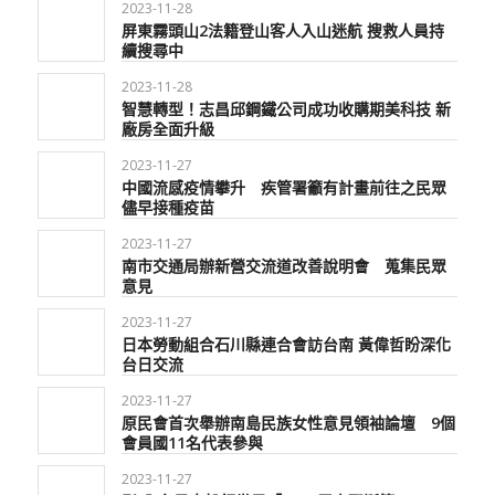
2023-11-28
屏東霧頭山2法籍登山客人入山迷航 搜救人員持
續搜尋中
2023-11-28
智慧轉型！志昌邱鋼鐵公司成功收購期美科技 新
廠房全面升級
2023-11-27
中國流感疫情攀升 疾管署籲有計畫前往之民眾
儘早接種疫苗
2023-11-27
南市交通局辦新營交流道改善說明會 蒐集民眾
意見
2023-11-27
日本勞動組合石川縣連合會訪台南 黃偉哲盼深化
台日交流
2023-11-27
原民會首次舉辦南島民族女性意見領袖論壇 9個
會員國11名代表參與
2023-11-27