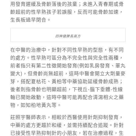
用發育遲緩及骨齡落後的孩童；未進入青春期或骨
齡超前的性早熟孩子若誤服，反而可能骨齡加速，
生長板過早閉合。
四神健脾長高方
在中醫的治療中，針對不同性早熟的型態，有不同
的處方。性早熟可區分為不完全性與完全性兩種，
前者指只有第二性徵開始發育(例如乳房發育、睪丸
變大)，但骨齡尚無超前，這時中醫會開立大劑量麥
芽，搭配夏枯花、黃柏等中藥協助延緩骨齡成熟；
後者則指骨齡也明顯超前，下視丘-腦下垂體-性線
軸已開始啟動，這時中醫可能再配合清瀉相火之藥
物，如知柏地黃丸等。
莊照宇醫師表示，相較於西醫使用針劑抑制發育，
中藥的處方更趨於和緩，並需持續配合追蹤。針對
已接受性早熟抑制針的小朋友，若在治療過程，生