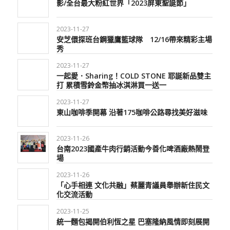
影/全台最大粉紅世界「2023屏東聖誕節」
2023-11-27
安芝儇探班台鋼獵鷹籃球隊 12/16帶來精彩主場
秀
2023-11-27
一起愛．Sharing！COLD STONE 耶誕新品雙主
打 累積雪鈴金幣抽冰淇淋買一送一
2023-11-27
東山咖啡季開幕 沿著175咖啡公路尋找美好滋味
2023-11-26
台南2023國產牛肉行銷活動今善化啤酒廠熱鬧登
場
2023-11-26
「心手相連 文化共融」蔡麗青議員舉辦新住民文
化交流活動
2023-11-25
統一麵包揭開伯利恆之星 巴塞隆納風情即刻展開