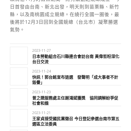
日首發由台南、新北出發，明天則到苗栗縣、新竹
縣，以及南桃園成立競總。在繞行全國一圈後，最
後將於12月3日回到全國競總（台北市）凝聚勝選
氣勢。
2023-11-27
日本勞動組合石川縣連合會訪台南 黃偉哲盼深化
台日交流
2023-11-24
快訊！郭台銘宣布退選 發聲明「成大事者不計
毀譽」
2023-11-23
曾之婕服務處主任謝鴻斌獲獎 協同調解紛爭促
社會和諧
2023-11-21
王家貞接受國民黨徵召 今日登記參選台南市第五
選區立法委員