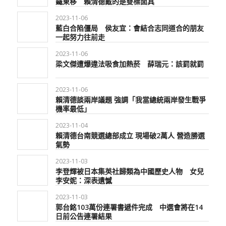
鐵東移 賴清德戴的是雙標面具
2023-11-06
藍白合陷僵局 侯友宜：會結合志同道合的朋友
一起努力往前走
2023-11-06
梁文傑遭爆違法吸食加熱菸 薛瑞元：該罰就罰
2023-11-06
賴清德談兩岸議題 強調「我當總統兩岸發生戰爭
機率最低」
2023-11-04
賴清德台南競選總部成立 現場破2萬人 營造勝選
氣勢
2023-11-03
李登輝被日本集英社歸類為中國歷史人物 女兒
李安妮：深表遺憾
2023-11-03
郭台銘103萬份連署書遞件完成 中選會將在14
日前公告連署結果