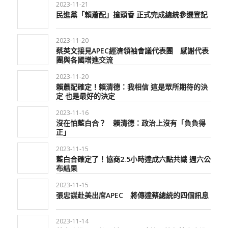
2023-11-21
民進黨「賴蕭配」搶頭香 正式完成總統參選登記
2023-11-20
蔡英文接見APEC經濟領袖會議代表團 感謝代表
團與各國增進交流
2023-11-20
賴蕭配確定！賴清德：我相信 這是眾所期待的決
定 也是最好的決定
2023-11-16
沒在怕藍白合？ 賴清德：政治上沒有「負負得
正」
2023-11-15
藍白合確定了！協商2.5小時達成六點共識 週六公
布結果
2023-11-15
張忠謀赴美出席APEC 將傳達蔡總統的四個訊息
2023-11-14