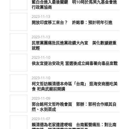
藍白合進入最後關鍵 明10時於馬英九基金會進
行政黨協商
2023-11-13
開放印度移工來台？ 許銘春：預計明年引進
2023-11-13
民眾黨團痛批民進黨政績大內宣 美化數據避重
就輕
2023-11-10
侯友宜提治安政見 當選後成立緝毒署向毒品宣戰
2023-11-10
柯文哲訪賴清德本命區「台南」 逛海安商圈吃美
食 祀典武廟前開講
2023-11-09
郭台銘柯文哲昨晚會面 郭辦：郭柯合作順其自
然、水到渠成
2023-11-07
賴清德為老家違建哽咽 台南藍營痛批：對比南