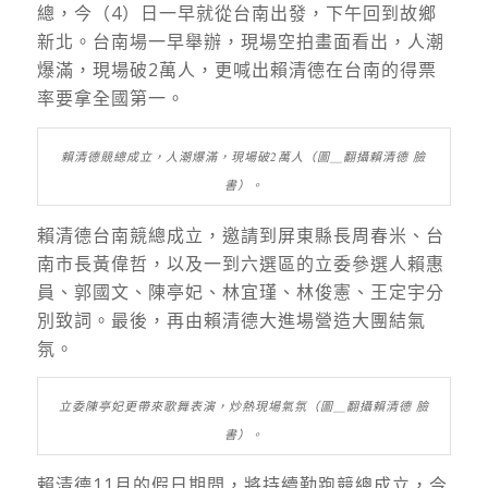
總，今（4）日一早就從台南出發，下午回到故鄉
新北。台南場一早舉辦，現場空拍畫面看出，人潮
爆滿，現場破2萬人，更喊出賴清德在台南的得票
率要拿全國第一。
賴清德競總成立，人潮爆滿，現場破2萬人（圖＿翻攝賴清德 臉
書）。
賴清德台南競總成立，邀請到屏東縣長周春米、台
南市長黃偉哲，以及一到六選區的立委參選人賴惠
員、郭國文、陳亭妃、林宜瑾、林俊憲、王定宇分
別致詞。最後，再由賴清德大進場營造大團結氣
氛。
立委陳亭妃更帶來歌舞表演，炒熱現場氣氛（圖＿翻攝賴清德 臉
書）。
賴清德11月的假日期間，將持續勤跑競總成立，今