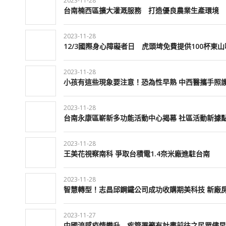
2023-11-28
台南楠西區擴大灌溉服務 打造優良農業生產環境
2023-11-28
12/3國際身心障礙者日 虎頭埤免費提供100杯東
2023-11-28
小孩有這些現象要注意！恐為性早熟 中西醫攜手照
2023-11-28
台南永康區嶄新多功能活動中心揭幕 社區活動新據
2023-11-28
王美花視察南科 爭取台積電1.4奈米廠進駐台南
2023-11-28
智慧轉型！志昌邱鋼鐵公司成功收購期美科技 新廠
2023-11-27
中國流感疫情攀升 疾管署籲有計畫前往之民眾儘早