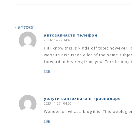
« 更早的評論
автозапчасти телефон
2023-11-27 - 14:46
says:
Hi! I know this is kinda off topic however 
website discusses a lot of the same subject
forward to hearing from you! Terrific blog 
回覆
услуги сантехника в краснодаре
2023-11-27 - 04:20
says:
Wonderful, what a blog it is! This weblog p
回覆