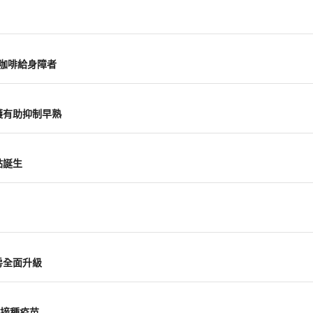
山咖啡給身障者
護有助抑制早熟
點誕生
房全面升級
接種疫苗