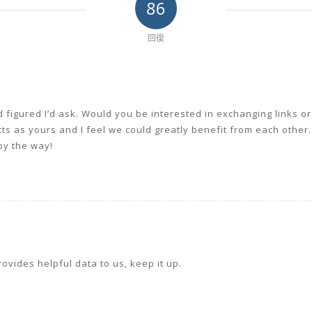
86
回復
I’d figured I’d ask. Would you be interested in exchanging links o
s as yours and I feel we could greatly benefit from each other. 
by the way!
rovides helpful data to us, keep it up.