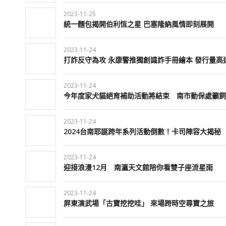
2023-11-25
統一麵包揭開伯利恆之星 巴塞隆納風情即刻展開
2023-11-24
打詐反守為攻 永康警推獨創識詐手冊繪本 發行量高達
2023-11-24
今年度家犬貓絕育補助活動將結束 南市動保處籲飼
2023-11-24
2024台南耶誕跨年系列活動倒數！卡司陣容大揭秘
2023-11-24
迎接浪漫12月 南瀛天文館陪你看雙子座流星雨
2023-11-24
屏東演武場「古寶挖挖哇」 來場跨時空尋寶之旅