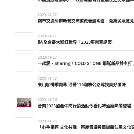
2023-11-27
南市交通局辦新營交流道改善說明會 蒐集民眾意見
2023-11-27
影/全台最大粉紅世界「2023屏東聖誕節」
2023-11-27
一起愛．Sharing！COLD STONE 耶誕新品雙
2023-11-27
東山咖啡季開幕 沿著175咖啡公路尋找美好滋味
2023-11-26
台南2023國產牛肉行銷活動今善化啤酒廠熱鬧登場
2023-11-26
「心手相連 文化共融」蔡麗青議員舉辦新住民文化