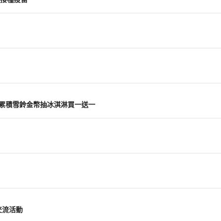
主打 累積雪鈴金幣抽冰淇淋買一送一
交流活動