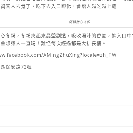
經幫客人去骨了，吃下去入口即化，會讓人越吃越上癮！
阿明豬心冬粉
豬心冬粉，冬粉夾起來晶瑩剔透，吸收湯汁的香氣，進入口中
，會想讓人一直喝！難怪每次經過都是大排長樓。
w.facebook.com/AMingZhuXing?locale=zh_TW
區保安路72號