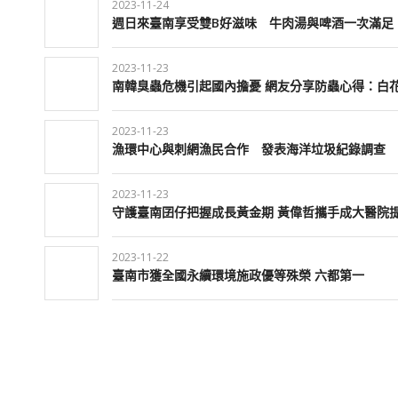
2023-11-24
週日來臺南享受雙B好滋味 牛肉湯與啤酒一次滿足
2023-11-23
南韓臭蟲危機引起國內擔憂 網友分享防蟲心得：白
2023-11-23
漁環中心與刺網漁民合作 發表海洋垃圾紀錄調查
2023-11-23
守護臺南囝仔把握成長黃金期 黃偉哲攜手成大醫院
2023-11-22
臺南市獲全國永續環境施政優等殊榮 六都第一