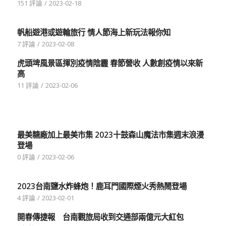
151 評論
/
2023-02-18
帆船遊港或遊輪旅行 情人節海上新玩法報你知
7 評論
/
2023-02-08
虎頭埤風景區揮別疫情陰霾 春節營收 人數創疫情以來新
高
11 評論
/
2023-02-06
最美糖廠加上最美市集 2023十鼓森山魔法市集週末浪漫
登場
0 評論
/
2023-02-06
2023台南鹽水炸蜂炮！鹿耳門國際煙火秀熱鬧登場
4 評論
/
2023-02-01
開春傳捷報 台南觀旅局收到交通部兩億元大紅包