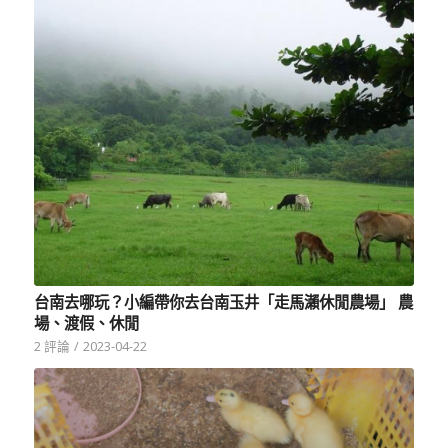
台南去哪玩？小編帶你去台南玉井「走馬瀨休閒農場」 農
場、渡假、休閒
2 評論
/
2023-04-22