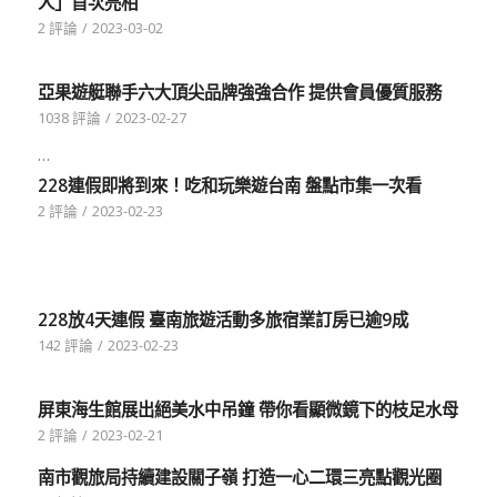
人」首次亮相
2 評論
/
2023-03-02
亞果遊艇聯手六大頂尖品牌強強合作 提供會員優質服務
1038 評論
/
2023-02-27
…
228連假即將到來！吃和玩樂遊台南 盤點市集一次看
2 評論
/
2023-02-23
228放4天連假 臺南旅遊活動多旅宿業訂房已逾9成
142 評論
/
2023-02-23
屏東海生館展出絕美水中吊鐘 帶你看顯微鏡下的枝足水母
2 評論
/
2023-02-21
南市觀旅局持續建設關子嶺 打造一心二環三亮點觀光圈