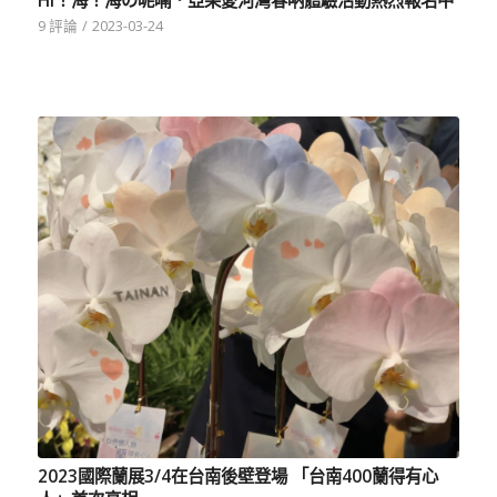
Hi！海！海の呢喃．亞果愛河灣春吶體驗活動熱烈報名中
9 評論
/
2023-03-24
2023國際蘭展3/4在台南後壁登場 「台南400蘭得有心