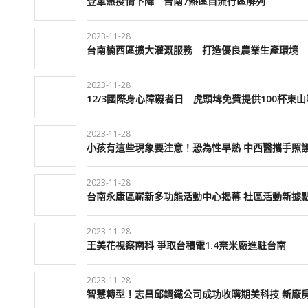
登革熱疫情下降 台南7熱區自流行區解列
2023-11-28
台南楠西區擴大灌溉服務 打造優良農業生產環境
2023-11-28
12/3國際身心障礙者日 虎頭埤免費提供100杯東
2023-11-28
小孩有這些現象要注意！恐為性早熟 中西醫攜手照
2023-11-28
台南永康區嶄新多功能活動中心揭幕 社區活動新據
2023-11-28
王美花視察南科 爭取台積電1.4奈米廠進駐台南
2023-11-28
智慧轉型！志昌邱鋼鐵公司成功收購期美科技 新廠