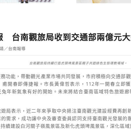
報 台南觀旅局收到交通部兩億元大
靖／台南報導
台南觀旅局持續打造虎頭埤風景區親子共遊綠色生態環教場域。
服務功能，帶動觀光產業市場共同發展，市府積極向交通部觀
，甫開春即傳捷報。市長黃偉哲表示，
112
年一開春立即獲
光兔年新氣象有好的開始。未來將結合臺南區域特色旅遊廊
旅遊局表示，近二年來爭取中央挹注臺南觀光建設經費再創
業的需求，成功讓中央及審查委員認同支持臺南觀光發展的
，持續建設白河關子嶺風景區及新化虎頭埤風景區，深化區域