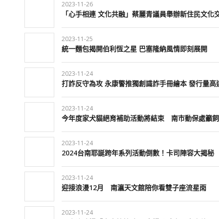
2023-11-26
「心手相連 文化共融」蔡麗青議員舉辦新住民文化
2023-11-25
統一麵包揭開伯利恆之星 巴塞隆納風情即刻展開
2023-11-24
打詐反守為攻 永康警推獨創識詐手冊繪本 發行量高達
2023-11-24
今年度家犬貓絕育補助活動將結束 南市動保處籲飼
2023-11-24
2024台南耶誕跨年系列活動倒數！卡司陣容大揭秘
2023-11-24
迎接浪漫12月 南瀛天文館陪你看雙子座流星雨
2023-11-24