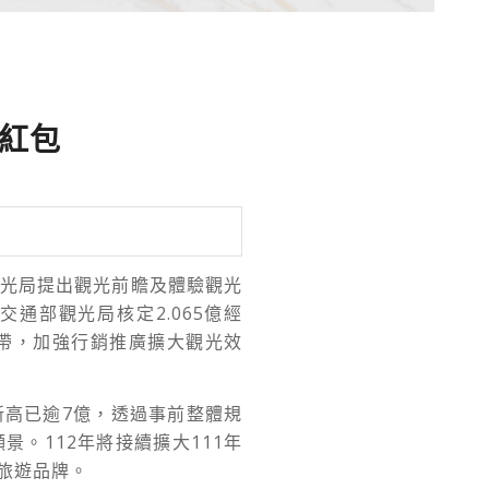
紅包
光局提出觀光前瞻及體驗觀光
交通部觀光局核定
2.065
億經
帶，加強行銷推廣擴大觀光效
新高已逾
7
億，透過事前整體規
願景。
112
年將接續擴大
111
年
旅遊品牌。