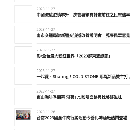
2023-11-27
中國流感疫情攀升 疾管署籲有計畫前往之民眾儘早
2023-11-27
南市交通局辦新營交流道改善說明會 蒐集民眾意見
2023-11-27
影/全台最大粉紅世界「2023屏東聖誕節」
2023-11-27
一起愛．Sharing！COLD STONE 耶誕新品雙
2023-11-27
東山咖啡季開幕 沿著175咖啡公路尋找美好滋味
2023-11-26
台南2023國產牛肉行銷活動今善化啤酒廠熱鬧登場