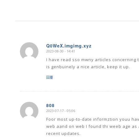
Q0WeX.imgimg.xyz
2023-08-30 - 14:41
says:
I have read sso mwny articles concerning t
is genbuinely a nice article, keep it up.
回覆
808
2023-07-17 - 05:06
says:
Foor most up-to-date informztion youu have
web aand on web I found thi weeb age as a
recent updates.