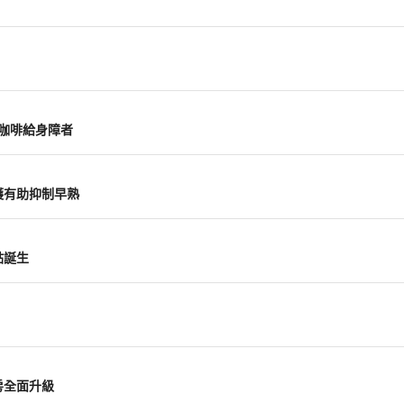
山咖啡給身障者
護有助抑制早熟
點誕生
房全面升級