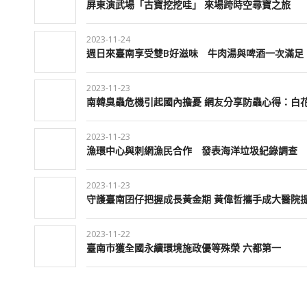
屏東演武場「古寶挖挖哇」 來場跨時空尋寶之旅
2023-11-24
週日來臺南享受雙B好滋味 牛肉湯與啤酒一次滿足
2023-11-23
南韓臭蟲危機引起國內擔憂 網友分享防蟲心得：白
2023-11-23
漁環中心與刺網漁民合作 發表海洋垃圾紀錄調查
2023-11-23
守護臺南囝仔把握成長黃金期 黃偉哲攜手成大醫院
2023-11-22
臺南市獲全國永續環境施政優等殊榮 六都第一