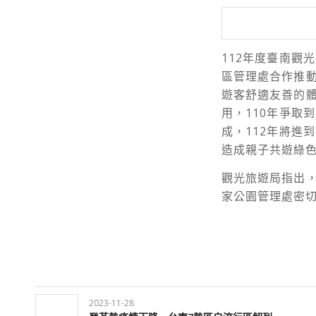
112
年度臺南觀光
區管理處合作推
遊客舒適友善的
用，
110
年爭取到
成，
112
年將進到
造成親子共遊綠
觀光旅遊局指出
家公園管理處密
2023-11-28