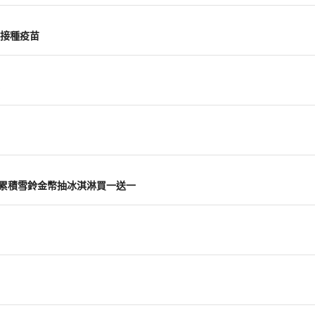
接種疫苗
主打 累積雪鈴金幣抽冰淇淋買一送一