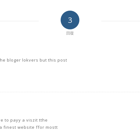
3
回復
he bloger lokvers but this post
 to payy a viszit tthe
 finest website ffor mostt