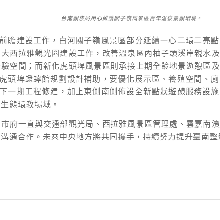
台南觀旅局用心維護關子嶺風景區百年溫泉景觀環境。
前瞻建設工作，白河關子嶺風景區部分延續一心二環二亮點
動大西拉雅觀光圈建設工作，改善溫泉區內柚子頭溪岸親水及
體驗空間；而新化虎頭埤風景區則承接上期全齡地景遊憩區及
虎頭埤蟋蟀館規劃設計補助，要優化展示區、養殖空間、廁
下一期工程修建，加上東側南側佈設全新點狀遊憩服務設施
色生態環教場域。
，市府一直與交通部觀光局、西拉雅風景區管理處、雲嘉南濱
切溝通合作。未來中央地方將共同攜手，持續努力提升臺南整