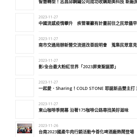
智慧轉型！志昌邱鋼鐵公司成功收購期美科技 新廠
2023-11-27
中國流感疫情攀升 疾管署籲有計畫前往之民眾儘早
2023-11-27
南市交通局辦新營交流道改善說明會 蒐集民眾意見
2023-11-27
影/全台最大粉紅世界「2023屏東聖誕節」
2023-11-27
一起愛．Sharing！COLD STONE 耶誕新品雙
2023-11-27
東山咖啡季開幕 沿著175咖啡公路尋找美好滋味
2023-11-26
台南2023國產牛肉行銷活動今善化啤酒廠熱鬧登場