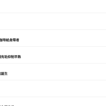
山咖啡給身障者
護有助抑制早熟
點誕生