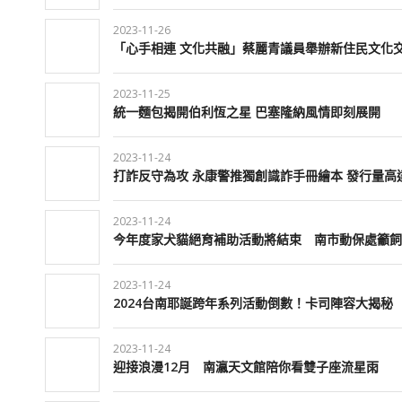
2023-11-26
「心手相連 文化共融」蔡麗青議員舉辦新住民文化
2023-11-25
統一麵包揭開伯利恆之星 巴塞隆納風情即刻展開
2023-11-24
打詐反守為攻 永康警推獨創識詐手冊繪本 發行量高達
2023-11-24
今年度家犬貓絕育補助活動將結束 南市動保處籲飼
2023-11-24
2024台南耶誕跨年系列活動倒數！卡司陣容大揭秘
2023-11-24
迎接浪漫12月 南瀛天文館陪你看雙子座流星雨