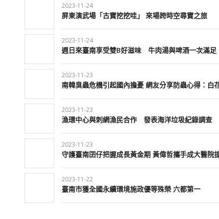
2023-11-24
屏東演武場「古寶挖挖哇」 來場跨時空尋寶之旅
2023-11-24
週日來臺南享受雙B好滋味 牛肉湯與啤酒一次滿足
2023-11-23
南韓臭蟲危機引起國內擔憂 網友分享防蟲心得：白
2023-11-23
漁環中心與刺網漁民合作 發表海洋垃圾紀錄調查
2023-11-23
守護臺南囝仔把握成長黃金期 黃偉哲攜手成大醫院
2023-11-22
臺南市獲全國永續環境施政優等殊榮 六都第一