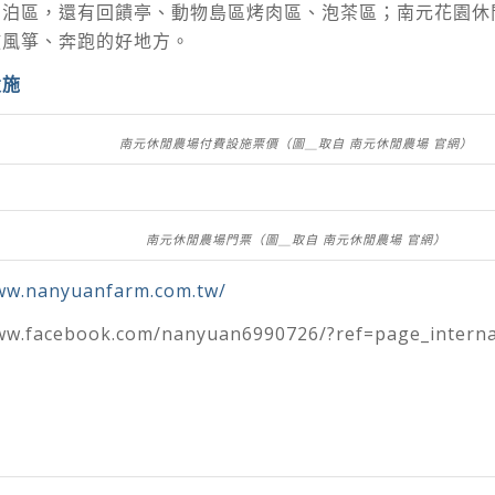
湖泊區，還有回饋亭、動物島區烤肉區、泡茶區；南元花園休
放風箏、奔跑的好地方。
設施
南元休閒農場付費設施票價（圖＿取自 南元休閒農場 官網）
南元休閒農場門票（圖＿取自 南元休閒農場 官網）
www.nanyuanfarm.com.tw/
w.facebook.com/nanyuan6990726/?ref=page_interna