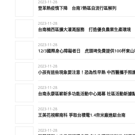
2023-11-28
登革熱疫情下降 台南7熱區自流行區解列
2023-11-28
台南楠西區擴大灌溉服務 打造優良農業生產環境
2023-11-28
12/3國際身心障礙者日 虎頭埤免費提供100杯東
2023-11-28
小孩有這些現象要注意！恐為性早熟 中西醫攜手照
2023-11-28
台南永康區嶄新多功能活動中心揭幕 社區活動新據
2023-11-28
王美花視察南科 爭取台積電1.4奈米廠進駐台南
2023-11-28