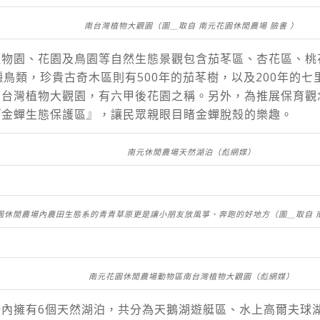
南台灣植物大觀園（圖＿取自 南元花園休閒農場 臉書 ）
植物園、花園及鳥園等自然生態景觀包含茄苳區、杏花區、桃
種鳥類，珍貴古奇木區則有500年的茄苳樹，以及200年的七
南台灣植物大觀園，有六甲後花園之稱。另外，為推展保育觀
『金蟬生態保護區』，讓民眾親眼目睹金蟬脫殼的樂趣。
南元休閒農場天然湖泊（彪網媒）
園休閒農場內農田生態系的青青草原更是讓小朋友放風箏、奔跑的好地方（圖＿取自 
南元花園休閒農場動物區南台灣植物大觀園（彪網媒）
場內擁有6個天然湖泊，共分為天鵝湖遊艇區、水上高爾夫球