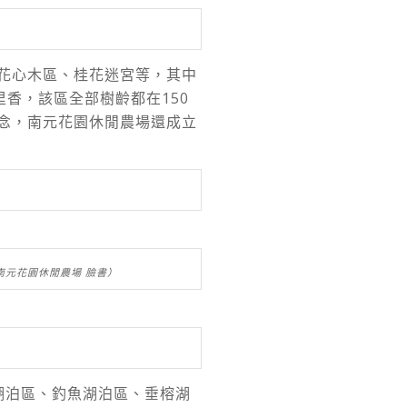
花心木區、桂花迷宮等，其中
里香，該區全部樹齡都在150
念，南元花園休閒農場還成立
南元花園休閒農場 臉書）
湖泊區、釣魚湖泊區、垂榕湖