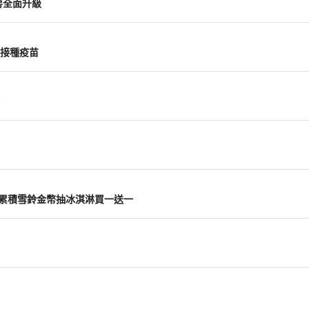
房全面升級
接種疫苗
主打 累積雪鈴金幣抽冰淇淋買一送一