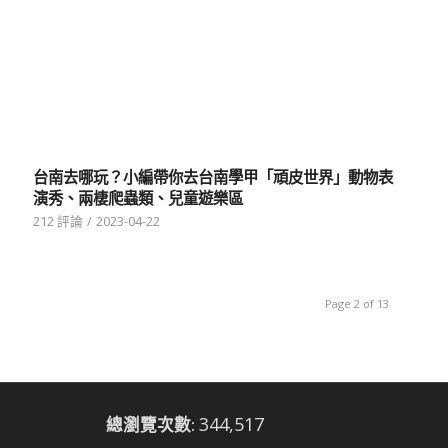
台南去哪玩？小編帶你去台南學甲「頑皮世界」動物表
演秀、兩棲爬蟲類、兒童遊樂區
212 評論
/
2023-04-22
Page 2 of 13
344,517
總瀏覽次數: