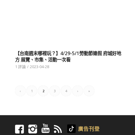
【台南週末哪裡玩？】4/29-5/1勞動節連假 府城好地
方 展覽、市集、活動一次看
1 評論
/
2023-04-28
‹
1
2
3
4
›
»
廣告刊登