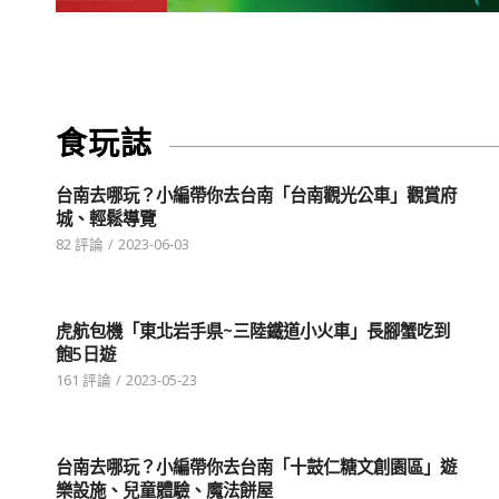
食玩誌
台南去哪玩？小編帶你去台南「台南觀光公車」觀賞府
城、輕鬆導覽
82 評論
/
2023-06-03
虎航包機「東北岩手県~三陸鐵道小火車」長腳蟹吃到
飽5日遊
161 評論
/
2023-05-23
台南去哪玩？小編帶你去台南「十鼓仁糖文創園區」遊
樂設施、兒童體驗、魔法餅屋