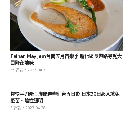
Tainan May Jam台南五月音樂季 新化區長帶路尋覓大
目降在地味
85 評論
/
2023-04-30
趕快手刀衝！虎航包辦仙台五日遊 日本29日起入境免
疫苗、陰性證明
2 評論
/
2023-04-28