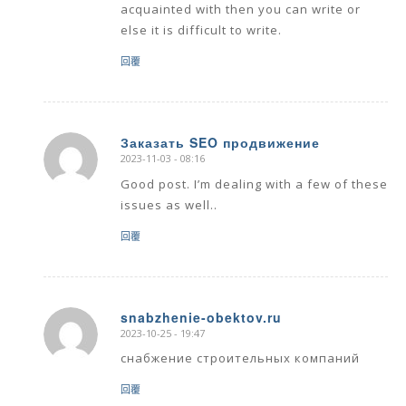
acquainted with then you can write or
else it is difficult to write.
回覆
Заказать SEO продвижение
2023-11-03 - 08:16
says:
Good post. I’m dealing with a few of these
issues as well..
回覆
snabzhenie-obektov.ru
2023-10-25 - 19:47
says:
снабжение строительных компаний
回覆