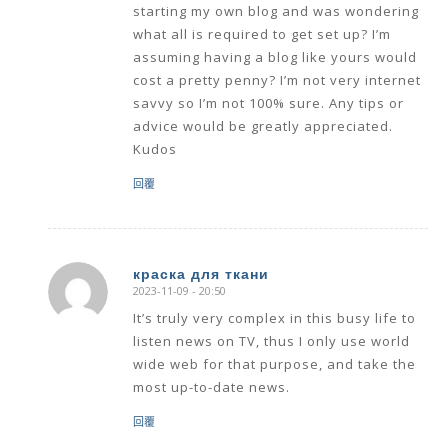
starting my own blog and was wondering
what all is required to get set up? I’m
assuming having a blog like yours would
cost a pretty penny? I’m not very internet
savvy so I’m not 100% sure. Any tips or
advice would be greatly appreciated.
Kudos
回覆
краска для ткани
2023-11-09 - 20:50
says:
It’s truly very complex in this busy life to
listen news on TV, thus I only use world
wide web for that purpose, and take the
most up-to-date news.
回覆