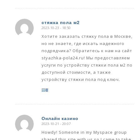
стяжка пола м2
2023-10-23 - 18:50
says:
Хотите заказать стяжку пола в Москве,
но не знаете, где искать надежного
подрядчика? Обратитесь к нам на сайт
styazhka-pola24.ru! Мы предоставляем
услуги по устройству стяжки пола м2 по
доступной стоимости, а также
устройству стяжки пола под ключ.
回覆
Онлайн казино
2023-10-21 - 20:07
says:
Howdy! Someone in my Myspace group
shared this site with us so I came to take