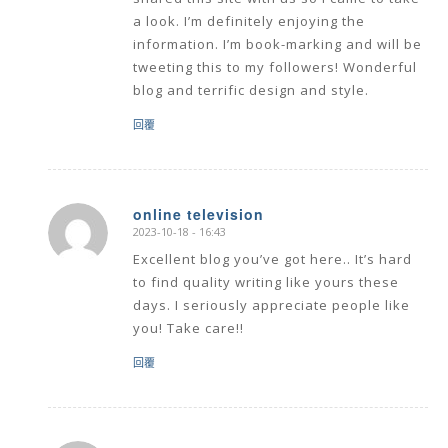
a look. I’m definitely enjoying the
information. I’m book-marking and will be
tweeting this to my followers! Wonderful
blog and terrific design and style.
回覆
online television
2023-10-18 - 16:43
says:
Excellent blog you’ve got here.. It’s hard
to find quality writing like yours these
days. I seriously appreciate people like
you! Take care!!
回覆