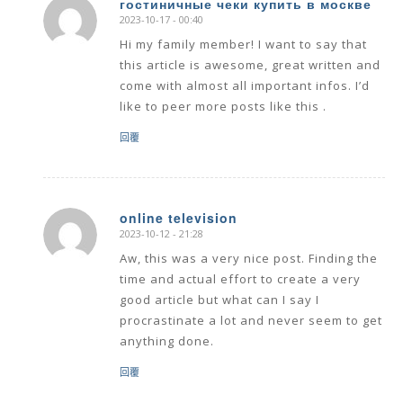
гостиничные чеки купить в москве
2023-10-17 - 00:40
says:
Hi my family member! I want to say that
this article is awesome, great written and
come with almost all important infos. I’d
like to peer more posts like this .
回覆
online television
2023-10-12 - 21:28
says:
Aw, this was a very nice post. Finding the
time and actual effort to create a very
good article but what can I say I
procrastinate a lot and never seem to get
anything done.
回覆