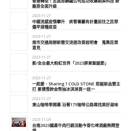
智慧轉型！志昌邱鋼鐵公司成功收購期美科技 新
廠房全面升級
2023-11-27
中國流感疫情攀升 疾管署籲有計畫前往之民眾
儘早接種疫苗
2023-11-27
南市交通局辦新營交流道改善說明會 蒐集民眾
意見
2023-11-27
影/全台最大粉紅世界「2023屏東聖誕節」
2023-11-27
一起愛．Sharing！COLD STONE 耶誕新品雙主
打 累積雪鈴金幣抽冰淇淋買一送一
2023-11-27
東山咖啡季開幕 沿著175咖啡公路尋找美好滋味
2023-11-26
台南2023國產牛肉行銷活動今善化啤酒廠熱鬧登
場