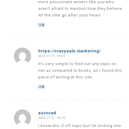
more passionate writers like you who
aren’t afraid to mention how they believe.
All the time go after your heart.
回覆
https://crazysale.marketing/
2023-11-17 - 05:04
says:
It’s very simple to find out any topic on
net as compared to books, as I found this
piece of writing at this site.
回覆
autocad
2023-11-13 - 00:36
says:
I know this if off topic but I’m looking into