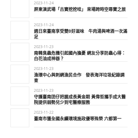
2023-11-24
屏東演武場「古寶挖挖哇」 來場跨時空尋寶之旅
2023-11-24
週日來臺南享受雙B好滋味 牛肉湯與啤酒一次滿
足
2023-11-23
南韓臭蟲危機引起國內擔憂 網友分享防蟲心得：
白花油成神器？
2023-11-23
漁環中心與刺網漁民合作 發表海洋垃圾紀錄調
查
2023-11-23
守護臺南囝仔把握成長黃金期 黃偉哲攜手成大醫
院提供弱勢兒少到宅醫療服務
2023-11-22
臺南市獲全國永續環境施政優等殊榮 六都第一