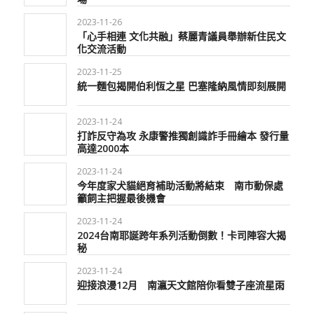
2023-11-26
「心手相連 文化共融」蔡麗青議員舉辦新住民文
化交流活動
2023-11-25
統一麵包揭開伯利恆之星 巴塞隆納風情即刻展開
2023-11-24
打詐反守為攻 永康警推獨創識詐手冊繪本 發行量
高達2000本
2023-11-24
今年度家犬貓絕育補助活動將結束 南市動保處
籲飼主把握最後機會
2023-11-24
2024台南耶誕跨年系列活動倒數！卡司陣容大揭
秘
2023-11-24
迎接浪漫12月 南瀛天文館陪你看雙子座流星雨