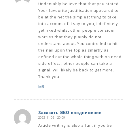
Undeniably believe that that you stated.
Your favourite justification appeared to
be at the net the simplest thing to take
into account of. I say to you, I definitely
get irked whilst other people consider
worries that they plainly do not
understand about. You controlled to hit
the nail upon the top as smartly as
defined out the whole thing with no need
side effect , other people can take a
signal. Will likely be back to get more.
Thank you
回覆
Заказать SEO продвижение
2023-11-03 - 20:09
says:
Article writing is also a fun, if you be