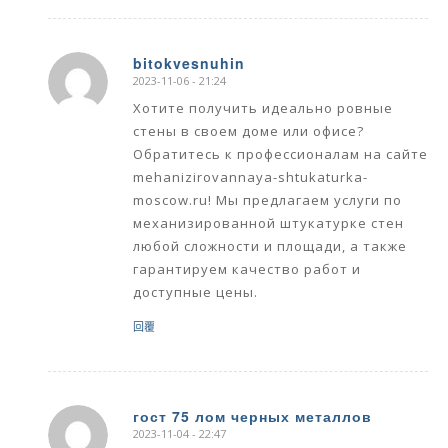
bitokvesnuhin
2023-11-06 - 21:24
says:
Хотите получить идеально ровные
стены в своем доме или офисе?
Обратитесь к профессионалам на сайте
mehanizirovannaya-shtukaturka-
moscow.ru! Мы предлагаем услуги по
механизированной штукатурке стен
любой сложности и площади, а также
гарантируем качество работ и
доступные цены.
回覆
гост 75 лом черных металлов
2023-11-04 - 22:47
says: