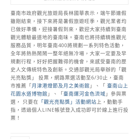
臺南市政府觀光旅遊局長林國華表示，端午節連假
雖剛結束，接下來將是暑假旅遊旺季，觀光業者均
已做好準備，迎接暑假到來，歡迎大家持續到臺南
觀光體驗最道地的臺南味。臺南也將持續精進觀光
服務品質，明年臺南400將規劃一系列特色活動，
全年將熱熱鬧鬧一整年絕無冷場，大家一定要及早
規劃行程，好好把握難得的機會，來感受臺南的歷
史人文傳統特色及創新。交通部觀光局舉辦的「觀
光亮點獎」 投票，網路票選活動至6/30止，臺南
市推薦「
月津港燈節及月之美術館
」、「
臺南山上
花園水道博物館
」、「
臺南運河金色流域
」參與票
選， 只要在
「觀光亮點獎」活動網站
上，動動手
指，透過個人LINE帳號登入成功即可於線上進行投
票！