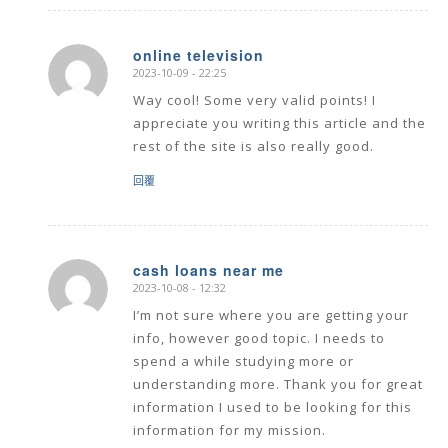
online television
2023-10-09 - 22:25
says:
Way cool! Some very valid points! I
appreciate you writing this article and the
rest of the site is also really good.
回覆
cash loans near me
2023-10-08 - 12:32
says:
I’m not sure where you are getting your
info, however good topic. I needs to
spend a while studying more or
understanding more. Thank you for great
information I used to be looking for this
information for my mission.