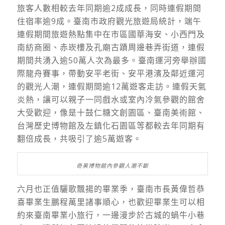
旅客人數相較去年同期逾2成成長，同時連假期間
住宿率逾9成。臺南市政府觀光旅遊局統計，端午
連假期間旅遊熱點集中在市區國華海安、小西門及
南紡商圈、赤崁樓及孔廟古蹟周邊巷弄街道，連假
期間共湧入逾50萬人次為最多。臺南運河旁舉辦國
際龍舟賽事，帶動安平老街、安平港濱及鄰近運河
的觀光人潮，連假期間逾12萬遊客走訪。連假天氣
炎熱，讓可以親子一同戲水或室內冷氣參觀的館舍
大受歡迎，像是十鼓仁糖文創園區、臺南美術館、
台灣歷史博物館及左鎮化石園區等都較去年同期有
翻倍成長，共吸引了逾5萬遊客。
奇美博物館內參觀人潮不斷
六月也正值驪歌飄揚的畢業季，臺南市長黃偉哲恭
喜畢業生鵬程萬里諸事順心，也歡迎畢業生可以相
約來臺南畢業小旅行，一邊漫步於古城的蝸牛小巷