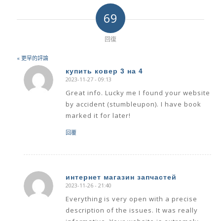
69
回復
« 更早的評論
купить ковер 3 на 4
2023-11-27 - 09:13
says:
Great info. Lucky me I found your website
by accident (stumbleupon). I have book
marked it for later!
回覆
интернет магазин запчастей
2023-11-26 - 21:40
says:
Everything is very open with a precise
description of the issues. It was really