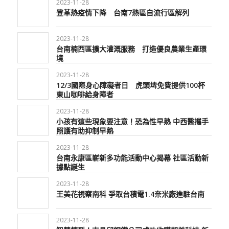
2023-11-28
登革熱疫情下降 台南7熱區自流行區解列
2023-11-28
台南楠西區擴大灌溉服務 打造優良農業生產環
境
2023-11-28
12/3國際身心障礙者日 虎頭埤免費提供100杯
東山咖啡給身障者
2023-11-28
小孩有這些現象要注意！恐為性早熟 中西醫攜手
照護有助抑制早熟
2023-11-28
台南永康區嶄新多功能活動中心揭幕 社區活動新
據點誕生
2023-11-28
王美花視察南科 爭取台積電1.4奈米廠進駐台南
2023-11-28