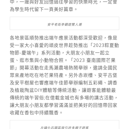
中，一邊與好友回憶過往學習的快樂時光，一定會
為學生時代留下一頁美好篇章。
安平老街參觀遊覽人潮
各地景區順勢推出端午應景活動都深受歡迎，像是
受一家大小喜愛的頑皮世界趁勢推出「2023粽夏動
物節-慶端午」系列活動，大朋友小朋友一起立
蛋、逛市集與小動物合照。「2023 臺南國際芒果
節」開幕活動在走馬瀨農場熱鬧舉辦，邀請全國民
眾來產地吃在地芒果特產。另外赤崁樓、安平古堡
及安平樹屋也響應端午佳節舉辦編制五彩繩、調香
及植栽陶盆DIY體驗等傳統活動，讓遊客能體驗最
傳統的端午習俗;在億載金城也有多場的講古活動，
讓大朋友小朋友都學習滿滿並把美好的回憶帶回家
收藏在香包中持續飄香。
左鎮化石園區吸引許多親子遊客