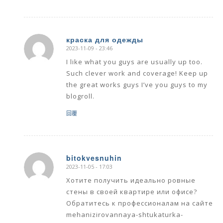
краска для одежды
2023-11-09 - 23:46
says:
I like what you guys are usually up too.
Such clever work and coverage! Keep up
the great works guys I’ve you guys to my
blogroll.
回覆
bitokvesnuhin
2023-11-05 - 17:03
says:
Хотите получить идеально ровные
стены в своей квартире или офисе?
Обратитесь к профессионалам на сайте
mehanizirovannaya-shtukaturka-