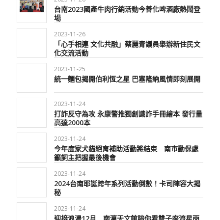
台南2023國產牛肉行銷活動今善化啤酒廠熱鬧登
場
2023-11-26
「心手相連 文化共融」蔡麗青議員舉辦新住民文
化交流活動
2023-11-25
統一麵包揭開伯利恆之星 巴塞隆納風情即刻展開
2023-11-24
打詐反守為攻 永康警推獨創識詐手冊繪本 發行量
高達2000本
2023-11-24
今年度家犬貓絕育補助活動將結束 南市動保處
籲飼主把握最後機會
2023-11-24
2024台南耶誕跨年系列活動倒數！卡司陣容大揭
秘
2023-11-24
迎接浪漫12月 南瀛天文館陪你看雙子座流星雨