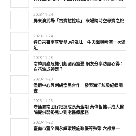
2023-11-24
屏東演武場「古寶挖挖哇」 來場跨時空尋寶之旅
2023-11-24
週日來臺南享受雙B好滋味 牛肉湯與啤酒一次滿
足
2023-11-23
南韓臭蟲危機引起國內擔憂 網友分享防蟲心得：
白花油成神器？
2023-11-23
漁環中心與刺網漁民合作 發表海洋垃圾紀錄調
查
2023-11-23
守護臺南囝仔把握成長黃金期 黃偉哲攜手成大醫
院提供弱勢兒少到宅醫療服務
2023-11-22
臺南市獲全國永續環境施政優等殊榮 六都第一