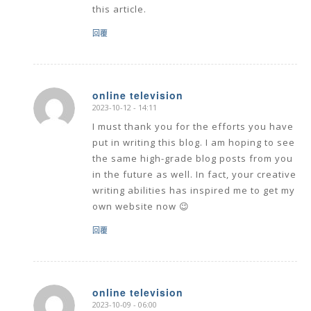
this article.
回覆
online television
2023-10-12 - 14:11
says:
I must thank you for the efforts you have
put in writing this blog. I am hoping to see
the same high-grade blog posts from you
in the future as well. In fact, your creative
writing abilities has inspired me to get my
own website now 😉
回覆
online television
2023-10-09 - 06:00
says: