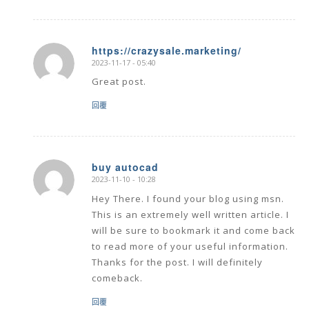
https://crazysale.marketing/
2023-11-17 - 05:40
says:
Great post.
回覆
buy autocad
2023-11-10 - 10:28
says:
Hey There. I found your blog using msn.
This is an extremely well written article. I
will be sure to bookmark it and come back
to read more of your useful information.
Thanks for the post. I will definitely
comeback.
回覆