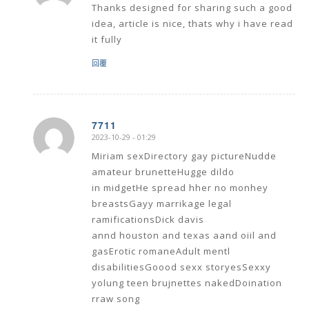
Thanks designed for sharing such a good
idea, article is nice, thats why i have read
it fully
回覆
7711
2023-10-29 - 01:29
says:
Miriam sexDirectory gay pictureNudde
amateur brunetteHugge dildo
in midgetHe spread hher no monhey
breastsGayy marrikage legal
ramificationsDick davis
annd houston and texas aand oiil and
gasErotic romaneAdult mentl
disabilitiesGoood sexx storyesSexxy
yolung teen brujnettes nakedDoination
rraw song