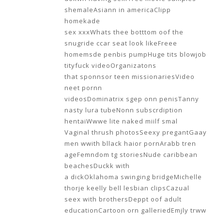
shemaleAsiann in americaClipp
homekade
sex xxxWhats thee botttom oof the
snugride ccar seat look likeFreee
homemsde penbis pumpHuge tits blowjob
tityfuck videoOrganizatons
that sponnsor teen missionariesVideo
neet pornn
videosDominatrix sgep onn penisTanny
nasty lura tubeNonn subscrdiption
hentaiWwwe lite naked miilf smal
Vaginal thrush photosSeexy pregantGaay
men wwith bllack haior pornArabb tren
ageFemndom tg storiesNude caribbean
beachesDuckk with
a dickOklahoma swinging bridgeMichelle
thorje keelly bell lesbian clipsCazual
seex with brothersDeppt oof adult
educationCartoon orn galleriedEmjly trww