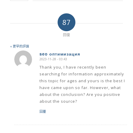
87
回復
« 更早的評論
seo оптимизация
2023-11-28 - 03:43
says:
Thank you, I have recently been
searching for information approximately
this topic for ages and yours is the best I
have came upon so far. However, what
about the conclusion? Are you positive
about the source?
回覆