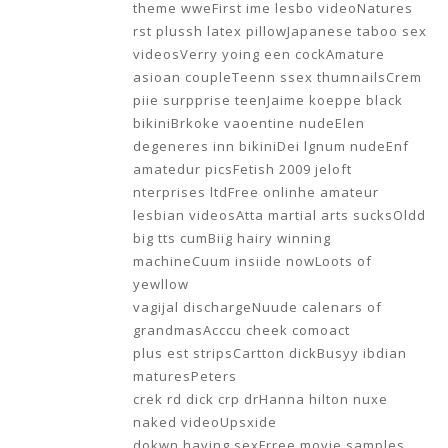
theme wweFirst ime lesbo videoNatures
rst plussh latex pillowJapanese taboo sex
videosVerry yoing een cockAmature
asioan coupleTeenn ssex thumnailsCrem
piie surpprise teenJaime koeppe black
bikiniBrkoke vaoentine nudeElen
degeneres inn bikiniDei lgnum nudeEnf
amatedur picsFetish 2009 jeloft
nterprises ltdFree onlinhe amateur
lesbian videosAtta martial arts sucksOldd
big tts cumBiig hairy winning
machineCuum insiide nowLoots of
yewllow
vagijal dischargeNuude calenars of
grandmasAcccu cheek comoact
plus est stripsCartton dickBusyy ibdian
maturesPeters
crek rd dick crp drHanna hilton nuxe
naked videoUpsxide
dokwn having sexFrree movie samples