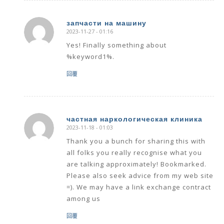
запчасти на машину
2023-11-27 - 01:16
says:
Yes! Finally something about
%keyword1%.
回覆
частная наркологическая клиника
2023-11-18 - 01:03
says:
Thank you a bunch for sharing this with
all folks you really recognise what you
are talking approximately! Bookmarked.
Please also seek advice from my web site
=). We may have a link exchange contract
among us
回覆