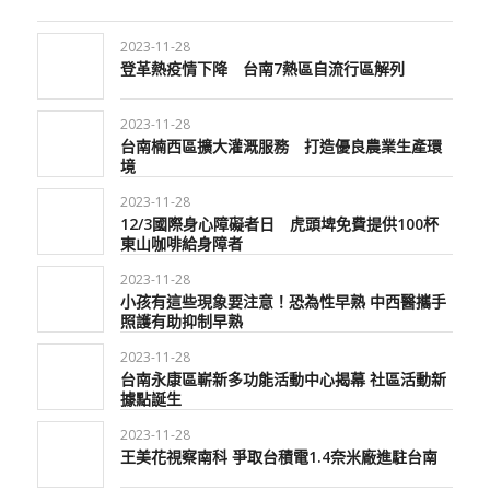
2023-11-28
登革熱疫情下降 台南7熱區自流行區解列
2023-11-28
台南楠西區擴大灌溉服務 打造優良農業生產環
境
2023-11-28
12/3國際身心障礙者日 虎頭埤免費提供100杯
東山咖啡給身障者
2023-11-28
小孩有這些現象要注意！恐為性早熟 中西醫攜手
照護有助抑制早熟
2023-11-28
台南永康區嶄新多功能活動中心揭幕 社區活動新
據點誕生
2023-11-28
王美花視察南科 爭取台積電1.4奈米廠進駐台南