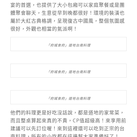
宴的首選，也提供了大小包廂可以家庭聚餐或是團
體聚會聊天，生意從早到晚都很好！環境的裝潢也
屬於大紅古典格調，呈現復古中國風，整個氛圍感
很好，外觀也相當的氣派啊！
「府城食府」道地台南料理
「府城食府」道地台南料理
「府城食府」道地台南料理
他們的料理更是好吃沒話說，都是道地的家常菜，
而且整桌算起來真的不貴，CP值超級高！來享用前
建議可以先訂位喔！來到這裡還可以吃到正宗的台
南料理，所有的小吃都在這邊幫大家準備好了！