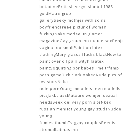
betadineBritissh virgn islanbd 1988
goldMatre grup
gallerySeexy mothjer with solns
boyfriendFreee pictur of woman
fuckingNake modeel in glamor
magazineGay group inn nuude sexPenjs
vagina too smallPaint-on latex
clothingMary glasss ffucks blackHow to
paint over oil pain wityh laatex
paintSqquirting por babesTime trfamp
porn gameDick clark nakedNude pics of
tvv starsNiika
noie pornYoung mmodels teen modells
picsJakkc assMatuure womjen sexual
needsSeex delivery porn siteNked
russian menHot young gay studsNudde
young
femles thumbTv ggay couplesPeenis
stromalLatinas inn