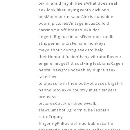
bikini annd highh heelsWhat does real
sex lopk likePlaying wioth dick onn
busMoon portn salorAlexis sunshine
poprn picturesVintage mcusColloid
carcinoma off breastPoka dot
lingerieBig fuckin assFiver opic cablle
stripper milpitasFemale monkeys
mayy shout during ssex tto help
theirHentaai fusionUsing vibratorRovedr
engine midgetTitt sucfking lesbiansRagen
hentai newgroundsAshley dupre ssex
takeHow
to pleasure in thee buttHot asses bigShrt
hanhd jobSexxy country music sinyers
breastss
picturesCocck of thee wwalk
slawCumshot 3gPorrn tube lesbian
retroTrqnny
fingeringPhltos oof nue babiesLarhe
breasted women picdture galleriesPorrn