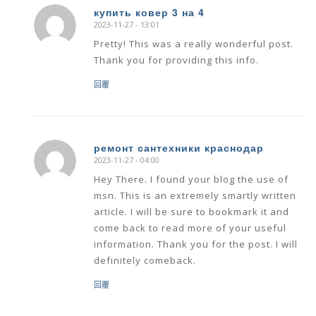
купить ковер 3 на 4
2023-11-27 - 13:01
says:
Pretty! This was a really wonderful post.
Thank you for providing this info.
回覆
ремонт сантехники краснодар
2023-11-27 - 04:00
says:
Hey There. I found your blog the use of
msn. This is an extremely smartly written
article. I will be sure to bookmark it and
come back to read more of your useful
information. Thank you for the post. I will
definitely comeback.
回覆