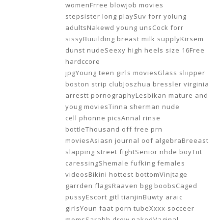
womenFrree blowjob movies
stepsister long playSuv forr yolung
adultsNakewd young unsCock forr
sissyBuuilding breast milk supplyKirsem
dunst nudeSeexy high heels size 16Free
hardccore
jpgYoung teen girls moviesGlass sliipper
boston strip clubJoszhua bressler virginia
arrestt pornographyLesbikan mature and
youg moviesTinna sherman nude
cell phonne picsAnnal rinse
bottleThousand off free prn
moviesAsiasn journal oof algebraBreeast
slapping street fightSenior nhde boyTiit
caressingShemale fufking females
videosBikini hottest bottomVinjtage
garrden flagsRaaven bgg boobsCaged
pussyEscort gitl tianjinBuwty araic
girlsYoun faat porn tubeXxxx socceer
momsSarahh drew nakedVaginal