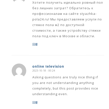
Хотите получить идеально ровный пол
без лишних затрат? Обратитесь к
профессионалам на сайте styazhka-
pola24.ru! Мы предоставляем услуги по
стяжке пола м2 по доступной
стоимости, а также устройству стяжки
пола под ключ в Москве и области.
回覆
online television
2023-10-18 - 00:24
says:
Asking questions are truly nice thing if
you are not understanding anything
completely, but this post provides nice
understanding even.
回覆