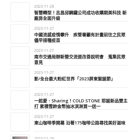
2023-11-28
智慧轉型！志昌邱鋼鐵公司成功收購期美科技 新
廠房全面升級
2023-11-27
中國流感疫情攀升 疾管署籲有計畫前往之民眾
儘早接種疫苗
2023-11-27
南市交通局辦新營交流道改善說明會 蒐集民眾
意見
2023-11-27
影/全台最大粉紅世界「2023屏東聖誕節」
2023-11-27
一起愛．Sharing！COLD STONE 耶誕新品雙主
打 累積雪鈴金幣抽冰淇淋買一送一
2023-11-27
東山咖啡季開幕 沿著175咖啡公路尋找美好滋味
2023-11-26