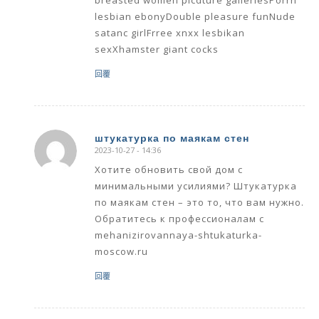
lesbian ebonyDouble pleasure funNude
satanc girlFrree xnxx lesbikan
sexXhamster giant cocks
回覆
штукатурка по маякам стен
2023-10-27 - 14:36
says:
Хотите обновить свой дом с
минимальными усилиями? Штукатурка
по маякам стен – это то, что вам нужно.
Обратитесь к профессионалам с
mehanizirovannaya-shtukaturka-
moscow.ru
回覆