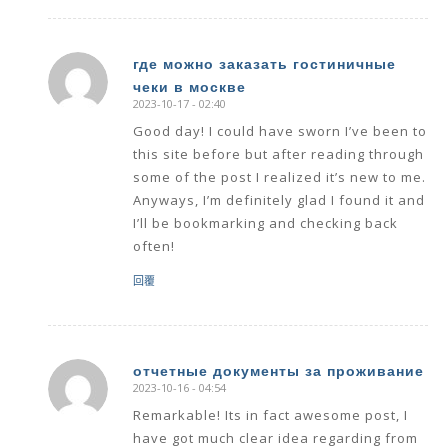
где можно заказать гостиничные
чеки в москве
says:
2023-10-17 - 02:40
Good day! I could have sworn I’ve been to
this site before but after reading through
some of the post I realized it’s new to me.
Anyways, I’m definitely glad I found it and
I’ll be bookmarking and checking back
often!
回覆
отчетные документы за проживание
2023-10-16 - 04:54
says:
Remarkable! Its in fact awesome post, I
have got much clear idea regarding from