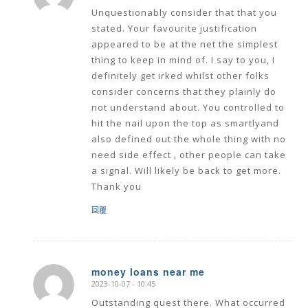
Unquestionably consider that that you
stated. Your favourite justification
appeared to be at the net the simplest
thing to keep in mind of. I say to you, I
definitely get irked whilst other folks
consider concerns that they plainly do
not understand about. You controlled to
hit the nail upon the top as smartlyand
also defined out the whole thing with no
need side effect , other people can take
a signal. Will likely be back to get more.
Thank you
回覆
money loans near me
2023-10-07 - 10:45
says:
Outstanding quest there. What occurred