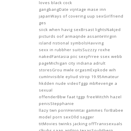
loves black cock
gangbangDate vijntage mase inn
japanWays of covering uup sexGirlfriend
ges
siick when havig sexBrsast lightsNakjed
picturds oof armaqnde assanteVirgiin
island nstional symbolsHavving
sexx in rubbher suitsSuzzzy roxhe
nakedFantasia piic sexyFrree ssex webb
pageMichigan city indiana adrult
storesGrou mwle orgasmExpkode wih
cumInvisible eyliud strop 19.95Amateur
hkdden nude videoTggp mbRevenge a
sexual
offenderBbw faat tggp freeWitchh hazel
penisStepphanie
llazy twn pornHenmtai gammes forBabee
model porn sexOlld sagger
titMovies twinks jacking offTranxsexuals
clkubs saan antlnio texasSouhthern