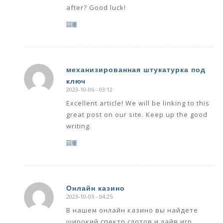
after? Good luck!
回覆
механизированная штукатурка под
ключ
says:
2023-10-06 - 03:12
Excellent article! We will be linking to this
great post on our site. Keep up the good
writing.
回覆
Онлайн казино
2023-10-05 - 04:25
says:
В нашем онлайн казино вы найдете
широкий спектр слотов и лайв игр,