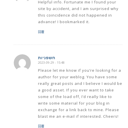
Helpful info. Fortunate me I found your
site by accident, and I am surprised why
this coincidence did not happened in
advance! I bookmarked it.
回覆
חשפניות
2023-09-29 - 15:48
says:
Please let me know if you’re looking for a
author for your weblog. You have some
really great posts and I believe I would be
a good asset. If you ever want to take
some of the load off, I’d really like to
write some material for your blog in
exchange for a link back to mine. Please
blast me an e-mail if interested. Cheers!
回覆