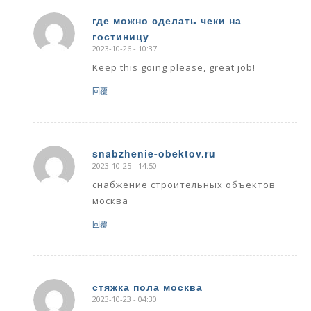
где можно сделать чеки на
гостиницу
says:
2023-10-26 - 10:37
Keep this going please, great job!
回覆
snabzhenie-obektov.ru
2023-10-25 - 14:50
says:
снабжение строительных объектов
москва
回覆
стяжка пола москва
2023-10-23 - 04:30
says: