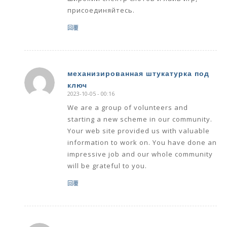
присоединяйтесь.
回覆
механизированная штукатурка под
ключ
says:
2023-10-05 - 00:16
We are a group of volunteers and
starting a new scheme in our community.
Your web site provided us with valuable
information to work on. You have done an
impressive job and our whole community
will be grateful to you.
回覆