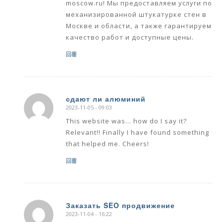
moscow.ru! Мы предоставляем услуги по
механизированной штукатурке стен в
Москве и области, а также гарантируем
качество работ и доступные цены.
回覆
сдают ли алюминий
2023-11-05 - 09:03
says:
This website was… how do I say it?
Relevant!! Finally I have found something
that helped me. Cheers!
回覆
Заказать SEO продвижение
2023-11-04 - 16:22
says: