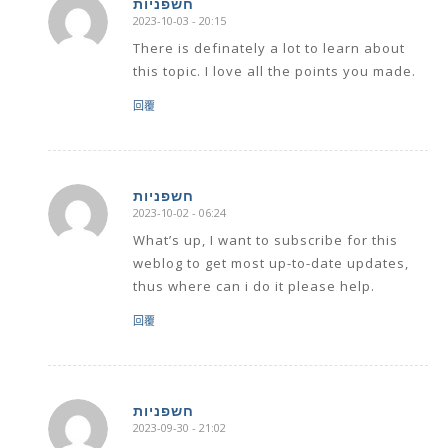
חשפניות
2023-10-03 - 20:15
says:
There is definately a lot to learn about
this topic. I love all the points you made.
回覆
חשפניות
2023-10-02 - 06:24
says:
What’s up, I want to subscribe for this
weblog to get most up-to-date updates,
thus where can i do it please help.
回覆
חשפניות
2023-09-30 - 21:02
says: