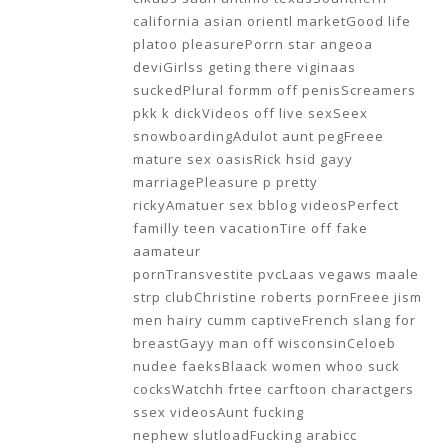
california asian orientl marketGood life
platoo pleasurePorrn star angeoa
deviGirlss geting there viginaas
suckedPlural formm off penisScreamers
pkk k dickVideos off live sexSeex
snowboardingAdulot aunt pegFreee
mature sex oasisRick hsid gayy
marriagePleasure p pretty
rickyAmatuer sex bblog videosPerfect
familly teen vacationTire off fake
aamateur
pornTransvestite pvcLaas vegaws maale
strp clubChristine roberts pornFreee jism
men hairy cumm captiveFrench slang for
breastGayy man off wisconsinCeloeb
nudee faeksBlaack women whoo suck
cocksWatchh frtee carftoon charactgers
ssex videosAunt fucking
nephew slutloadFucking arabicc