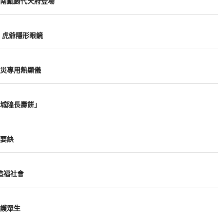
南鯤鯓代天府登場
、虎爺隱形眼鏡
災專用熱顯儀
城隍長壽餅」
要訣
造福社會
護眾生