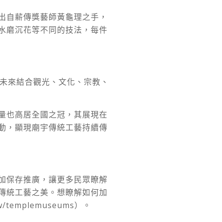
出自薪傳獎藝師黃龜理之手，
水磨沉花等不同的技法，每件
待未來結合觀光、文化、宗教、
量也高居全國之冠，其展現在
動，顯現廟宇傳統工藝持續傳
加保存推廣，讓更多民眾瞭解
傳統工藝之美。想瞭解如何加
w/templemuseums）。