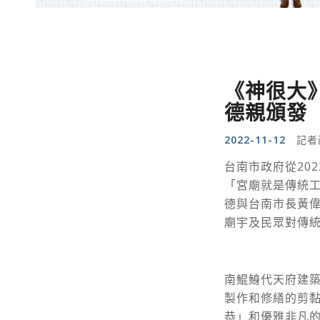
《神很大
德親頒發
2022-11-12
記者
台南市政府從20
「宮廟就是傳統工
德與台南市長黃
廟宇及民眾對傳
南鯤鯓代天府建
製作和修繕的剪
恭」和優雅非凡