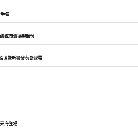
拚手氣
總統賴清德親頒發
際論壇暨新書發表會登場
天府登場