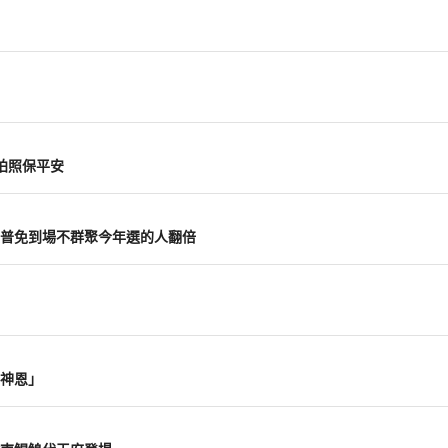
拍照保平安
普免到場不群聚今年選的人翻倍
神恩」