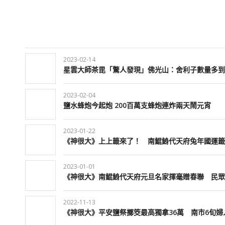
2023-02-14
星雲大師茶毘「驚人發現」佛光山：舍利子數量多到
2023-02-04
鹽水蜂炮今起炮 200百萬支蜂炮連炸兩天鬧元宵
2023-01-22
《神很大》上上籤來了！ 南鯤鯓代天府兔年國運籤
2023-01-01
《神很大》南鯤鯓代天府元旦名家揮毫贈春聯 民眾
2022-11-13
《神很大》平安鹽祭擲筊最高獨拿36萬 南市6旬婦