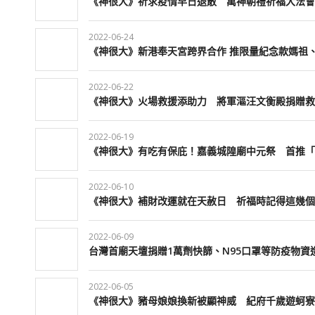
《神很大》祈求疫情早日退散 萬神朝禮祈福大法會
2022-06-24
《神很大》新港奉天宮跨界合作 推限量紀念款媽祖
2022-06-22
《神很大》火場救援添助力 將軍漚汪文衡殿捐贈救
2022-06-19
《神很大》有吃有保庇！嘉義城隍廟中元祭 首推「
2022-06-10
《神很大》補財改運就在天赦日 祈福時記得這幾個
2022-06-09
台灣首廟天壇捐贈1萬劑快篩、N95口罩等防疫物資
2022-06-05
《神很大》豬母娘娘換新被顯神威 紀府千歲遊蚵寮