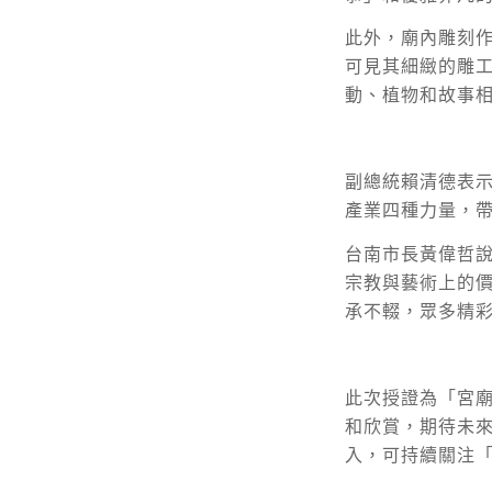
此外，廟內雕刻
可見其細緻的雕
動、植物和故事
副總統賴清德表示
產業四種力量，
台南市長黃偉哲
宗教與藝術上的
承不輟，眾多精
此次授證為「宮
和欣賞，期待未
入，可持續關注「宮廟博