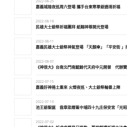
2022-08-25
嘉義城隍夜巡周六登場 攜手台東寒單爺遶境祈福
2022-08-18
民雄大士爺祭祈福團拜 紙糊神尊開光登場
2022-08-11
嘉義民雄大士爺祭神氣登場 「天顏傘」「平安街 」
2022-08-07
《神很大》台南北門南鯤鯓代天府中元開普 代辦贊
2022-07-15
嘉義好神捲土重來 火燈夜巡、大土爺祭輪番上陣
2022-07-10
池王爺聖誕 翁章梁贈匾中埔四十九庄保安宮「光昭
2022-07-02