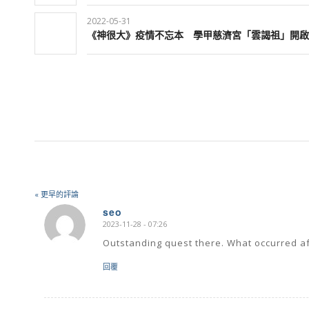
2022-05-31
《神很大》疫情不忘本 學甲慈濟宮「雲謁祖」開啟
« 更早的評論
seo
2023-11-28 - 07:26
says:
Outstanding quest there. What occurred a
回覆