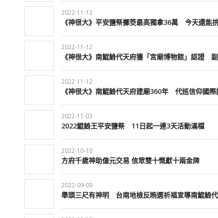
2022-11-13
《神很大》平安鹽祭擲筊最高獨拿36萬 今天還能
2022-11-12
《神很大》南鯤鯓代天府獲「宮廟博物館」認證 副
2022-11-12
《神很大》南鯤鯓代天府建廟360年 代巡信仰國
2022-11-03
2022鯤鯓王平安鹽祭 11日起一連3天活動滿檔
2022-10-10
方府千歲神助億元交易 信眾雙十慨獻十兩金牌
2022-09-09
舉頭三尺有神明 台南地檢反賄選祈福宣導南鯤鯓代