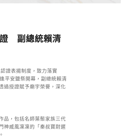
證 副總統賴清
及認證表揚制度，致力落實
恰逢平安鹽祭開幕，副總統賴清
透過授證賦予廟宇榮譽，深化
作品，包括名師葉鬃家族三代
門神威風凜凜的「秦叔寶尉遲
。