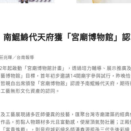
》南鯤鯓代天府獲「宮廟博物館」認
莊兆暉／台南報導
22年起啟動「宮廟博物館計畫」，透過培力輔導、展示推廣
藝博物館」目標，首年初步邀請14間廟宇參與試行，昨晚
偉哲親自出席頒發「宮廟博物館」認證予南鯤鯓代天府，期待
統工藝無形文化資產的認同。
築及工藝展現諸多匠師優異的技藝，匯聚台灣寺廟建築的經典
黏作品，剪黏人物題材多元且富動感，使屋頂氣勢壯麗；正殿
的「富貴進爵」，則是府城彩繪名師潘春源祖孫三代先後彩繪