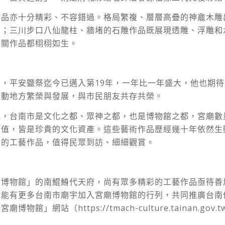
作品亦十分精彩、不容錯過。格局繁複、層層高疊的神龕木雕
工；三川步口八仙龍柱、牆堵的石雕作品既展現透雕、浮雕和
相關作品都栩栩如生。
，平安鹽祭迄今已邁入第19年，一年比一年盛大，他也期
帶動地方繁榮與發展，與市民朋友共存共榮。
說，台南市是文化之都、眾神之都，也是博物館之都，宮廟數
價值，皆是珍貴的文化資產。這些藝術作品歷經幾十年依然生
彩的工藝作品，值得民眾到訪、細細觀賞。
廟博物館」的南鯤鯓代天府，尚有眾多精彩的工藝作品亟待善
來能有更多台南市廟宇加入宮廟博物館的行列，共同推廣台南
物館」網站（https://tmach-culture.tainan.gov.t