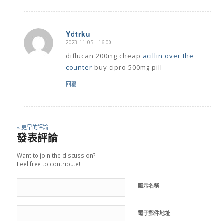
Ydtrku
2023-11-05 - 16:00
says:
diflucan 200mg cheap
acillin over the
counter
buy cipro 500mg pill
回覆
« 更早的評論
發表評論
Want to join the discussion?
Feel free to contribute!
顯示名稱
電子郵件地址