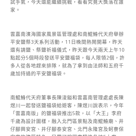
試手氣，今天還能繼續挑戰，看看究竟大獎落在誰
家。
雲嘉南濱海國家風景區管理處和南鯤鯓代天府舉辦
平安鹽祭3天系列活動，11日晚間熱鬧開幕，昨天
還有請鹽、祭鹽祈福儀式，昨天跟今天兩天上午10
點起分5個時段發送平安鹽福袋，每人限領2個，許
多人從各地趕來排隊，就為了拿到由法師和五府千
歲加持過的平安鹽福袋。
南鯤鯓代天府董事長陳浚鎰和雲嘉南管理處處長陳
煜川一起發送鹽福袋給遊客，陳煜川說表示，今年
「雲嘉南版」的鹽福袋推出5款，以「大王」李府
千歲為設計圖樣，融入北門區景點及南鯤鯓廟、井
仔腳興安宮、井仔腳泰安宮、北門永隆宮及蚵寮保