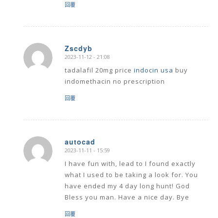
回覆
Zscdyb
2023-11-12 - 21:08
says:
tadalafil 20mg price
indocin usa
buy
indomethacin no prescription
回覆
autocad
2023-11-11 - 15:59
says:
I have fun with, lead to I found exactly
what I used to be taking a look for. You
have ended my 4 day long hunt! God
Bless you man. Have a nice day. Bye
回覆