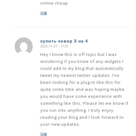
online cheap
回覆
купить ковер 3 на 4
2023-11-27 - 17:21
says:
Hey I know this is off topic but I was
wondering if you knew of any widgets I
could add to my blog that automatically
tweet my newest twitter updates. I’ve
been looking for a plug-in like this for
quite some time and was hoping maybe
you would have some experience with
something like this. Please let me know if
you run into anything. I truly enjoy
reading your blog and I look forward to
your new updates.
回覆