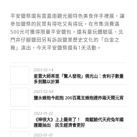
平安鹽祭還有雲嘉南觀光圈特色美食伴手禮展，讓
參加鹽祭的民眾有得吃又有得玩，在市集消費滿
500元可獲得限量平安鹽包，還有童玩體驗區，北
門井仔腳鹽田另有訴說鹽業歷史文化的「白金之
舞」演出，今天平安鹽祭還有1天活動。
2023-02-14
星雲大師茶毘「驚人發現」佛光山：舍利子數量
多到難以計算
2023-02-04
鹽水蜂炮今起炮 200百萬支蜂炮連炸兩天鬧元宵
2023-01-22
《神很大》上上籤來了！ 南鯤鯓代天府兔年國
運籤抽出 民生經濟會更好
2023-01-01