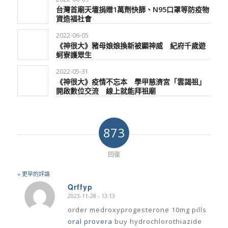
台灣首廟天壇捐贈1萬劑快篩、N95口罩等防疫物
資造福社會
2022-06-05
《神很大》豬母娘娘換新被顯神威 紀府千歲遊
蚵寮護眾生
2022-05-31
《神很大》疫情不忘本 學甲慈濟宮「雲謁祖」
開啟數位交流 線上就能拜祖廟
873
回復
« 更早的評論
Qrffyp
2023-11-28 - 13:13
says:
order medroxyprogesterone 10mg pills
oral provera
buy hydrochlorothiazide