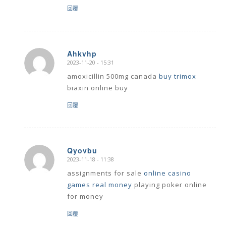
回覆
Ahkvhp
2023-11-20 - 15:31
says:
amoxicillin 500mg canada
buy trimox
biaxin online buy
回覆
Qyovbu
2023-11-18 - 11:38
says:
assignments for sale
online casino
games real money
playing poker online
for money
回覆