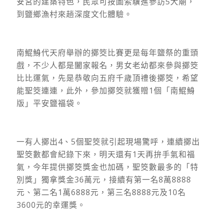
安宮的建築特色，民眾可按圖索驥進參訪5大廟，
到鹽鄉漁村來趟深度文化體驗。
南鯤鯓代天府舉辦的擲筊比賽更是每年鹽祭的重頭
戲，不少人都是闔家報名，男女老幼都來參與擲筊
比比運氣，先是恭敬向五府千歲頂禮後擲筊，希望
能聖筊連連，此外，參加擲筊就獲贈1個「南鯤鯓
版」平安鹽福袋。
一有人擲出4、5個聖筊就引起現場驚呼，連續擲出
聖筊數都會紀錄下來，明天還有1天再拚手氣和福
氣，今年提供擲筊獎金也加碼，聖筊數最多的「特
別獎」獨拿獎金36萬元，接續有第一名8萬8888
元、第二名1萬6888元，第三名8888元及10名
3600元的幸運獎。