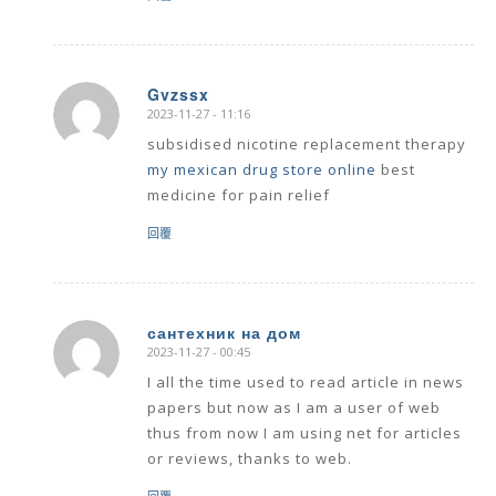
Gvzssx
2023-11-27 - 11:16
says:
subsidised nicotine replacement therapy
my mexican drug store online
best
medicine for pain relief
回覆
сантехник на дом
2023-11-27 - 00:45
says:
I all the time used to read article in news
papers but now as I am a user of web
thus from now I am using net for articles
or reviews, thanks to web.