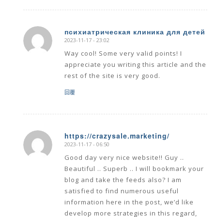
психиатрическая клиника для детей
2023-11-17 - 23:02
says:
Way cool! Some very valid points! I
appreciate you writing this article and the
rest of the site is very good.
回覆
https://crazysale.marketing/
2023-11-17 - 06:50
says:
Good day very nice website!! Guy ..
Beautiful .. Superb .. I will bookmark your
blog and take the feeds also? I am
satisfied to find numerous useful
information here in the post, we’d like
develop more strategies in this regard,