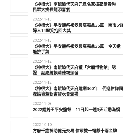
《神很大》南鯤鯓代天府元旦名家揮毫贈春聯
民眾大排長龍添喜氣
2022-11-13
《神很大》平安鹽祭擲筊最高獨拿36萬 南市6旬
婦人14聖筊抱回大獎
2022-11-13
《神很大》平安鹽祭擲筊最高獨拿36萬 今天還
能拚手氣
2022-11-12
《神很大》南鯤鯓代天府獲「宮廟博物館」認
證 副總統賴清德親頒發
2022-11-12
《神很大》南鯤鯓代天府建廟360年 代巡信仰國
際論壇暨新書發表會登場
2022-11-03
2022鯤鯓王平安鹽祭 11日起一連3天活動滿檔
2022-10-10
方府千歲神助億元交易 信眾雙十慨獻十兩金牌