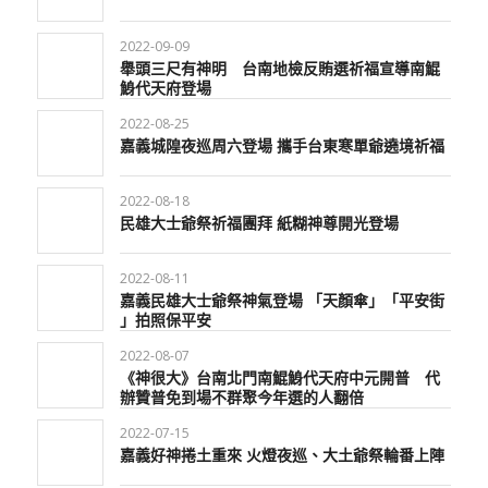
2022-09-09
舉頭三尺有神明 台南地檢反賄選祈福宣導南鯤
鯓代天府登場
2022-08-25
嘉義城隍夜巡周六登場 攜手台東寒單爺遶境祈福
2022-08-18
民雄大士爺祭祈福團拜 紙糊神尊開光登場
2022-08-11
嘉義民雄大士爺祭神氣登場 「天顏傘」「平安街
」拍照保平安
2022-08-07
《神很大》台南北門南鯤鯓代天府中元開普 代
辦贊普免到場不群聚今年選的人翻倍
2022-07-15
嘉義好神捲土重來 火燈夜巡、大土爺祭輪番上陣