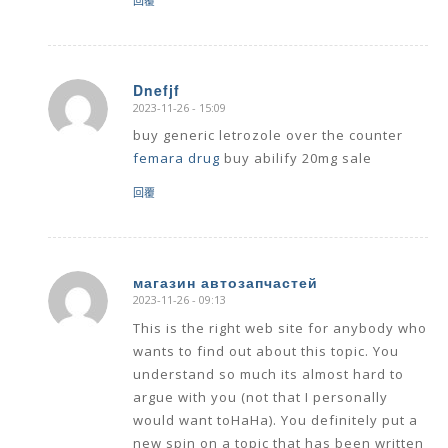
回覆
Dnefjf
2023-11-26 - 15:09
says:
buy generic letrozole over the counter
femara drug
buy abilify 20mg sale
回覆
магазин автозапчастей
2023-11-26 - 09:13
says:
This is the right web site for anybody who
wants to find out about this topic. You
understand so much its almost hard to
argue with you (not that I personally
would want toHaHa). You definitely put a
new spin on a topic that has been written