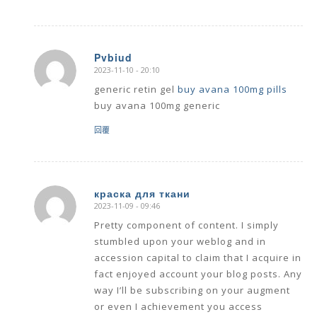
Pvbiud
2023-11-10 - 20:10
says:
generic retin gel
buy avana 100mg pills
buy avana 100mg generic
回覆
краска для ткани
2023-11-09 - 09:46
says:
Pretty component of content. I simply
stumbled upon your weblog and in
accession capital to claim that I acquire in
fact enjoyed account your blog posts. Any
way I’ll be subscribing on your augment
or even I achievement you access