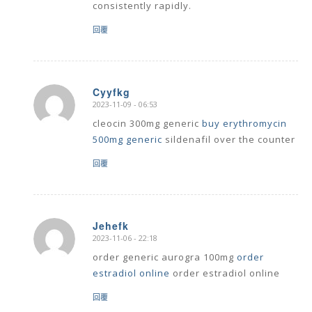
consistently rapidly.
回覆
Cyyfkg
2023-11-09 - 06:53
says:
cleocin 300mg generic
buy erythromycin
500mg generic
sildenafil over the counter
回覆
Jehefk
2023-11-06 - 22:18
says:
order generic aurogra 100mg
order
estradiol online
order estradiol online
回覆