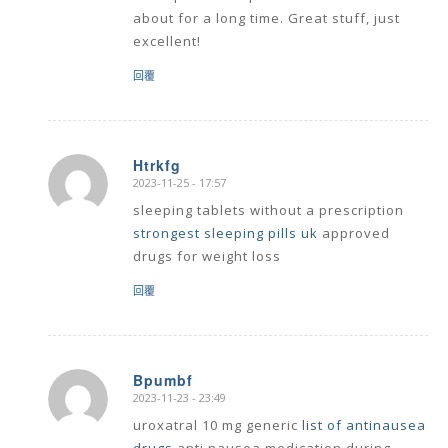
about for a long time. Great stuff, just
excellent!
回覆
Htrkfg
2023-11-25 - 17:57
says:
sleeping tablets without a prescription
strongest sleeping pills uk
approved
drugs for weight loss
回覆
Bpumbf
2023-11-23 - 23:49
says:
uroxatral 10 mg generic
list of antinausea
drugs
anti nausea medication during