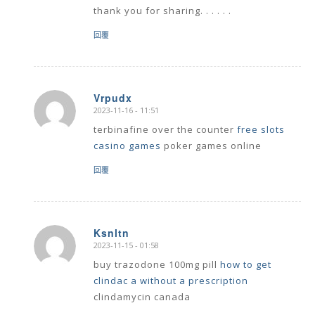
thank you for sharing. . . . . .
回覆
Vrpudx
2023-11-16 - 11:51
says:
terbinafine over the counter
free slots
casino games
poker games online
回覆
Ksnltn
2023-11-15 - 01:58
says:
buy trazodone 100mg pill
how to get
clindac a without a prescription
clindamycin canada