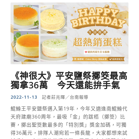
《神很大》平安鹽祭擲筊最高
獨拿36萬 今天還能拚手氣
2022-11-13
記者莊兆暉／台南報導
鯤鯓王平安鹽祭邁入第19年，今年又適逢南鯤鯓代
天府建廟360周年，最吸「金」的跋桮（擲筊）比
賽，擲出聖筊數最多的「特別獎」獎金加碼，可獨
得36萬元，排隊人潮宛若一條長龍，大家都想來試