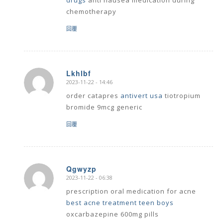
chemotherapy
回覆
Lkhlbf
2023-11-22 - 14:46
says:
order catapres
antivert usa
tiotropium
bromide 9mcg generic
回覆
Qgwyzp
2023-11-22 - 06:38
says:
prescription oral medication for acne
best acne treatment teen boys
oxcarbazepine 600mg pills