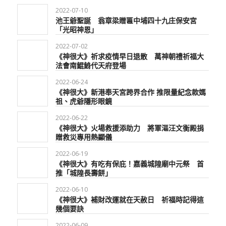
2022-07-10
池王爺聖誕 翁章梁贈匾中埔四十九庄保安宮
「光昭神恩」
2022-07-02
《神很大》祈求疫情早日退散 萬神朝禮祈福大
法會南鯤鯓代天府登場
2022-06-24
《神很大》新港奉天宮跨界合作 推限量紀念款媽
祖、虎爺隱形眼鏡
2022-06-22
《神很大》火場救援添助力 將軍漚汪文衡殿捐
贈救災專用熱顯儀
2022-06-19
《神很大》有吃有保庇！嘉義城隍廟中元祭 首
推「城隍長壽餅」
2022-06-10
《神很大》補財改運就在天赦日 祈福時記得這
幾個要訣
2022-06-09