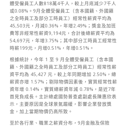
體受僱員工人數818萬4千人，較上月底減少7千人
或0.08%。9月全體受僱員工（含本國籍、外國籍
之全時員工及部分工時員工）經常性薪資平均為
45,503元，月減0.36%，年增2.49%；獎金及加班
費等非經常性薪資9,194元，合計後總薪資平均為
54,697元，年增3.75%；其中部分工時員工經常性
時薪199元，月增0.51%，年增0.51%。
根據統計，今年 1 至 9 月全體受僱員工（含本國
籍、外國籍之全時員工及部分工時員工）經常性薪
資平均為 45,427 元，較上年同期增加 2.50%，總
薪資亦增 1.57%；剔除物價因素後，實質經常性薪
資年增 0.14%，實質總薪資年減 0.78%，是近7年
首見負成長。主計總處國勢普查處副處長陳惠欣表
示，主要原因是全球景氣趨緩，影響企業發放獎
金，加上當期物價仍高所致。
至於各行業、職業之薪資分布，9月金融及保險