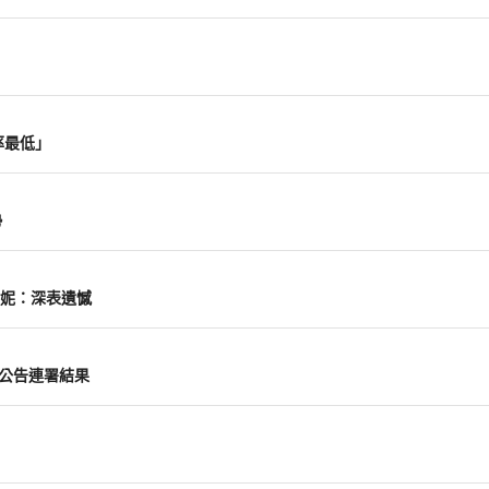
率最低」
勢
妮：深表遺憾
前公告連署結果