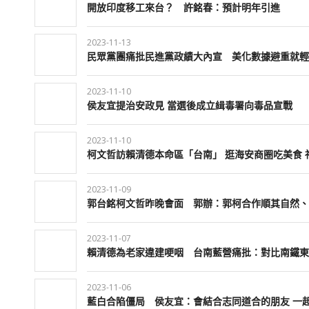
開放印度移工來台？ 許銘春：預計明年引進
2023-11-13
民眾黨團痛批民進黨政績大內宣 美化數據避重就輕
2023-11-10
侯友宜提治安政見 當選後成立緝毒署向毒品宣戰
2023-11-10
柯文哲訪賴清德本命區「台南」 逛海安商圈吃美食 
2023-11-09
郭台銘柯文哲昨晚會面 郭辦：郭柯合作順其自然、
2023-11-07
賴清德為老家違建哽咽 台南藍營痛批：對比南鐵東
2023-11-06
藍白合陷僵局 侯友宜：會結合志同道合的朋友 一