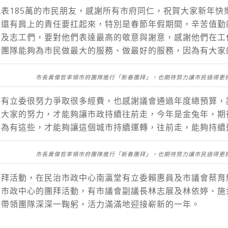
表185萬的市民朋友，感謝所有市府同仁，祝賀大家新年快
們還有肩上的責任要扛起來，特別是春節年假期間，辛苦值勤
員及志工們，要對他們表達最高的敬意與謝意，感謝他們在工
府團隊能夠為市民做最大的服務、做最好的服務，因為有大家
市長黃偉哲率領市府團隊進行「新春團拜」，也期待努力讓市民過得更
央有立委很努力爭取很多經費，也感謝議會通過年度總預算，
為大家的努力，才能夠讓市政持續往前走，今年是金兔年，期
因為有這些，才能夠讓這個城市持續運轉，往前走，能夠持續
市長黃偉哲率領市府團隊進行「新春團拜」，也期待努力讓市民過得更
團拜活動，在民治市政中心南瀛堂有立委賴惠員及市議會蔡育
華市政中心的團拜活動，有市議會副議長林志展及林依婷、施
哲帶領團隊深深一鞠躬，活力滿滿地迎接嶄新的一年。