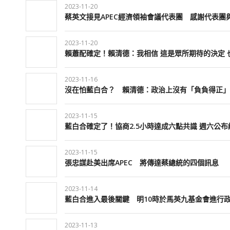
2023-11-20
蔡英文接見APEC經濟領袖會議代表團 感謝代表團
2023-11-20
賴蕭配確定！賴清德：我相信 這是眾所期待的決定 
2023-11-16
沒在怕藍白合？ 賴清德：政治上沒有「負負得正」
2023-11-15
藍白合確定了！協商2.5小時達成六點共識 週六公布
2023-11-15
張忠謀赴美出席APEC 將傳達蔡總統的四個訊息
2023-11-14
藍白合進入最後關鍵 明10時於馬英九基金會進行
2023-11-13