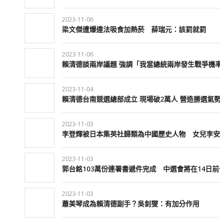
2023-11-06
梁文傑遭爆違法吸食加熱菸 薛瑞元：該罰就罰
2023-11-06
賴清德談兩岸議題 強調「我當總統兩岸發生戰爭機
2023-11-04
賴清德台南競選總部成立 現場破2萬人 營造勝選氣
2023-11-03
李登輝被日本集英社歸類為中國歷史人物 女兒李安
2023-11-03
郭台銘103萬份連署書遞件完成 中選會將在14日
2023-11-03
蕭美琴成為賴清德副手？吳釗燮：有加分作用