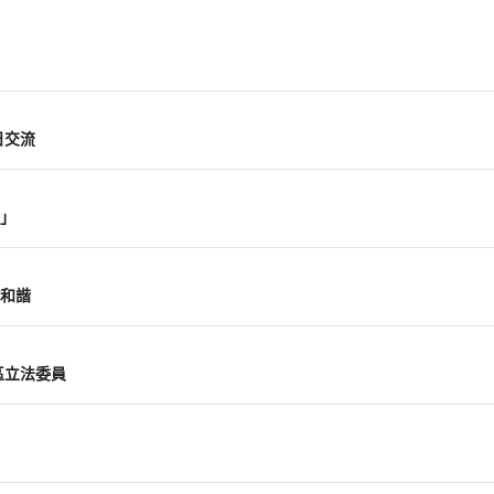
日交流
」
和諧
區立法委員