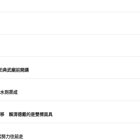
祀典武廟前開講
水到渠成
移 賴清德戴的是雙標面具
起努力往前走