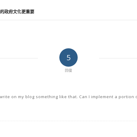
的政府文化更重要
5
回復
ite on my blog something like that. Can I implement a portion 