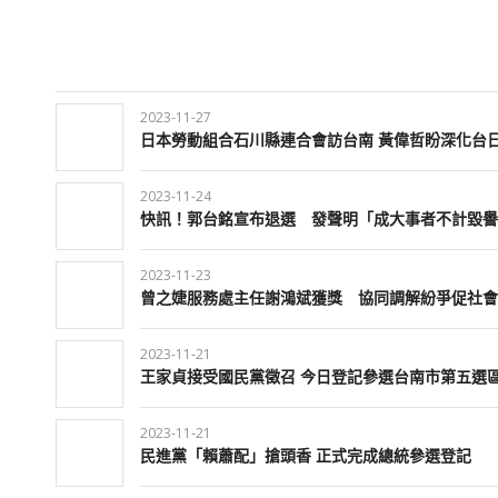
2023-11-27
日本勞動組合石川縣連合會訪台南 黃偉哲盼深化台
2023-11-24
快訊！郭台銘宣布退選 發聲明「成大事者不計毀譽
2023-11-23
曾之婕服務處主任謝鴻斌獲獎 協同調解紛爭促社會
2023-11-21
王家貞接受國民黨徵召 今日登記參選台南市第五選
2023-11-21
民進黨「賴蕭配」搶頭香 正式完成總統參選登記