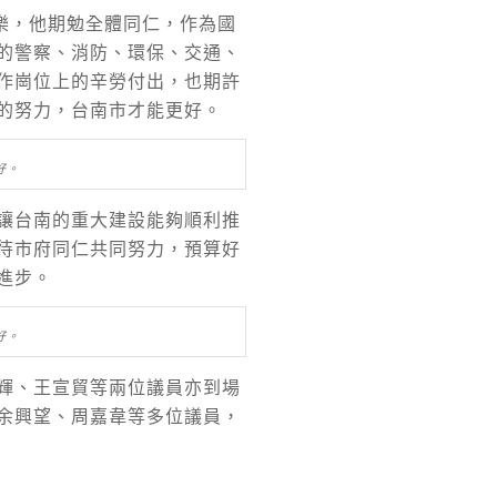
樂，他期勉全體同仁，作為國
的警察、消防、環保、交通、
作崗位上的辛勞付出，也期許
的努力，台南市才能更好。
好。
讓台南的重大建設能夠順利推
待市府同仁共同努力，預算好
進步。
好。
輝、王宣貿等兩位議員亦到場
余興望、周嘉韋等多位議員，