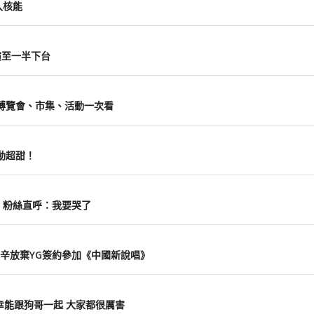
入核能
表演至一半下台
南！博覽會、市集、活動一次看
動超甜！
熱舞 粉絲直呼：我要哭了
柏辛放棄YG簽約參加《中國新說唱》
幸能跟狗哥一起 大家都很厲害