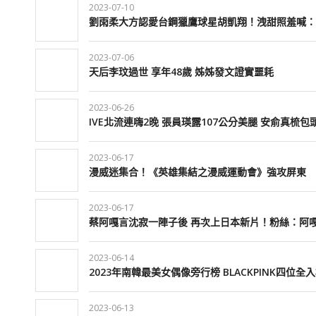
2023-07-10
劉雨柔大方認愛台鋼獵鷹球星胡凱翔！洩甜照羞喊：
2023-07-06
天后李玟過世 享年48歲 姊姊發文證實噩耗
2023-06-26
IVE北流連嗨2晚 張員瑛露107公分美腿 安俞真梳
2023-06-17
漫威迷集合！《英雄集結之漫威運動會》強攻屏東
2023-06-17
蔡阿嘎言沈寂一陣子後 再次上日本新片！粉絲：阿
2023-06-14
2023年南韓最美女偶像旁行榜 BLACKPINK四位全
2023-06-13