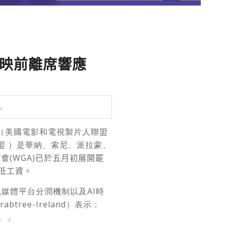
映前離席響應
。
P （美國電影和電視製片人聯盟
盟 ）是華納、索尼、派拉蒙、
工會
(WGA)
已於五月初展開罷
低工資。
流媒體平台分潤機制以及AI時
tree-Ireland）表示：
。」