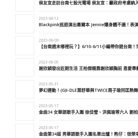
侯友宜走訪台南七股光電場 侯友宜：籲政府考慮納
2023-06-12
Blackpink巡迴演出墨爾本 Jennie爆身體不適！
2023-06-09
【台南週末哪裡玩？】6/10-6/11小編帶你遊台
2023-06-05
謝欣穎發出近期生活 王柏傑親靠謝欣穎胸前 恩愛舉
2023-05-31
夢幻連動！(G)I-DLE葉舒華與TWICE周子瑜同匡
2023-05-17
金曲34 女華語歌手入圍 徐佳瑩、洪佩瑜等六人 劉
2023-05-17
金曲第34屆 男華語歌手入圍名單出爐！熊仔：很榮