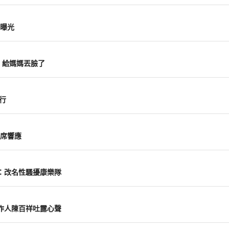
曝光
：給媽媽丟臉了
行
席響應
：改名性騷擾康樂隊
作人陳百祥吐露心聲