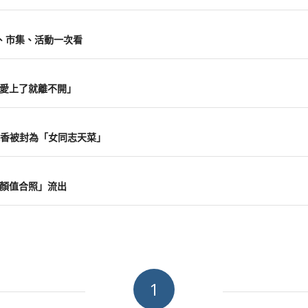
覽、市集、活動一次看
 愛上了就離不開」
P超香被封為「女同志天菜」
「高顏值合照」流出
1