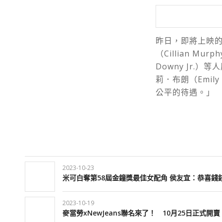
昨日，即將上映的
（Cillian Mu
Downy Jr
莉．布朗（
Emily
公平的待遇。」
2023-10-23
米可白奪第58屆金鐘獎最佳女配角 侯友宜：恭喜錢
2023-10-19
麥當勞xNewJeans聯名來了！ 10月25日正式開賣