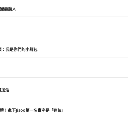
寵妻魔人
包頭：我是你們的小籠包
嘎加油
入榜！拿下Jisoo第一名寶座是「這位」