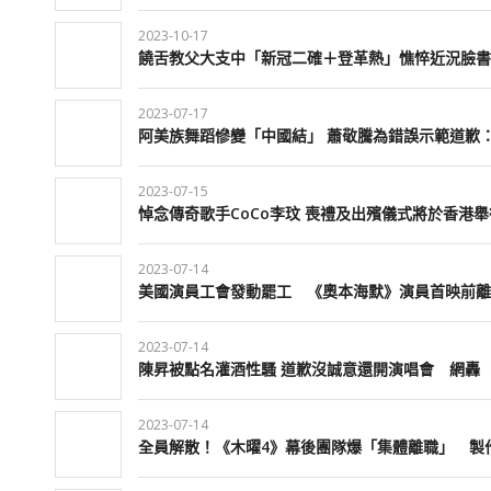
2023-10-17
饒舌教父大支中「新冠二確＋登革熱」憔悴近況臉書
2023-07-17
阿美族舞蹈慘變「中國結」 蕭敬騰為錯誤示範道歉
2023-07-15
悼念傳奇歌手CoCo李玟 喪禮及出殯儀式將於香港舉
2023-07-14
美國演員工會發動罷工 《奧本海默》演員首映前離
2023-07-14
陳昇被點名灌酒性騷 道歉沒誠意還開演唱會 網轟 
2023-07-14
全員解散！《木曜4》幕後團隊爆「集體離職」 製