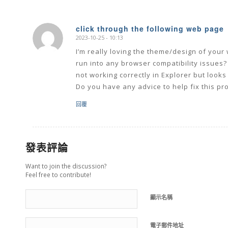
click through the following web page
2023-10-25 - 10:13
says:
I’m really loving the theme/design of your
run into any browser compatibility issues
not working correctly in Explorer but looks 
Do you have any advice to help fix this p
回覆
發表評論
Want to join the discussion?
Feel free to contribute!
顯示名稱
電子郵件地址