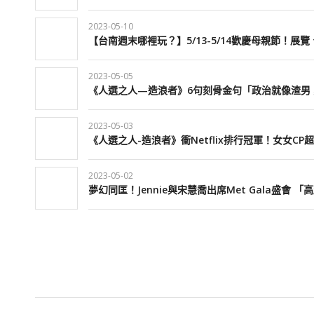
2023-05-10
【台南週末哪裡玩？】5/13-5/14歡慶母親節！展
2023-05-05
《人選之人—造浪者》6句刻骨金句「政治就像渣男
2023-05-03
《人選之人-造浪者》衝Netflix排行冠軍！女女C
2023-05-02
夢幻同匡！Jennie與宋慧喬出席Met Gala盛會 