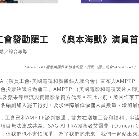
工會發動罷工 《奧本海默》演員首
靖／綜合報導
SAG-AFTRA響應美國作家協會的罷工行動（圖＿截自SAG-AFTRA）
FTRA（演員工會-美國電視和廣播藝人聯合會）宣布與AMPT
會投票決議通過罷工。AMPTP （美國電影和電視製片人聯
馬遜以及蘋果等串流與實體影業資方代表
。在此之前，美國作家
萬名編劇加入罷工行列，要求保障最低僱傭人員數量、增加最
 表示，工會已和AMPTP談判數週，雙方在增加工資和福利，串
無法達成共識。SAG-AFTRA協商者艾爾蘭（Duncan Crab
工，但我們也不害怕抗爭。為了我們的未來，我們一起站出來