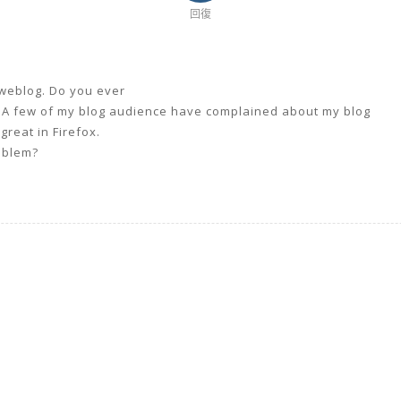
回復
 weblog. Do you ever
? A few of my blog audience have complained about my blog
great in Firefox.
roblem?