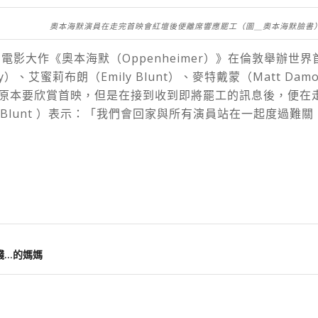
奧本海默演員在走完首映會紅壇後便離席響應罷工（圖＿奧本海默臉書
電影大作《奧本海默（Oppenheimer）》在倫敦舉辦世
rphy）、艾蜜莉布朗（Emily Blunt）、麥特戴蒙（Matt D
.）等人原本要欣賞首映，但是在接到收到即將罷工的訊息後，便
 Blunt
）表示：「我們會回家與所有演員站在一起度過難關
錢…的媽媽