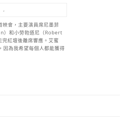
）。
界首映會，主要演員席尼墨菲
amon）和小勞勃道尼（Robert
在走完紅壇後離席響應。艾蜜
，因為我希望每個人都能獲得