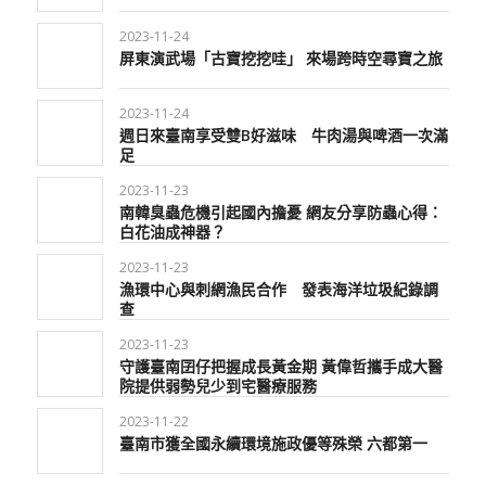
2023-11-24
屏東演武場「古寶挖挖哇」 來場跨時空尋寶之旅
2023-11-24
週日來臺南享受雙B好滋味 牛肉湯與啤酒一次滿
足
2023-11-23
南韓臭蟲危機引起國內擔憂 網友分享防蟲心得：
白花油成神器？
2023-11-23
漁環中心與刺網漁民合作 發表海洋垃圾紀錄調
查
2023-11-23
守護臺南囝仔把握成長黃金期 黃偉哲攜手成大醫
院提供弱勢兒少到宅醫療服務
2023-11-22
臺南市獲全國永續環境施政優等殊榮 六都第一