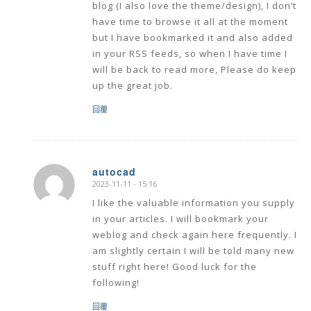
blog (I also love the theme/design), I don’t
have time to browse it all at the moment
but I have bookmarked it and also added
in your RSS feeds, so when I have time I
will be back to read more, Please do keep
up the great job.
回覆
autocad
2023-11-11 - 15:16
says:
I like the valuable information you supply
in your articles. I will bookmark your
weblog and check again here frequently. I
am slightly certain I will be told many new
stuff right here! Good luck for the
following!
回覆