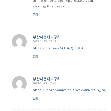
at the other blogs. Appreciate your
sharing this best doc.
回覆
부산해운대고구려
2023-11-23 - 21:14
says:
https://ctxt.io/2/AADQQInUEA
回覆
부산해운대고구려
2023-11-23 - 16:45
says:
https://morphomics.science/wiki/Main_Page
回覆