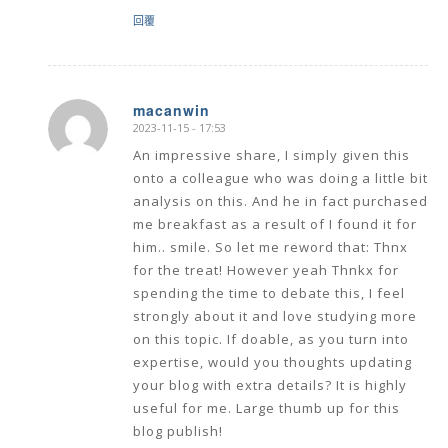
回覆
macanwin
2023-11-15 - 17:53
says:
An impressive share, I simply given this
onto a colleague who was doing a little bit
analysis on this. And he in fact purchased
me breakfast as a result of I found it for
him.. smile. So let me reword that: Thnx
for the treat! However yeah Thnkx for
spending the time to debate this, I feel
strongly about it and love studying more
on this topic. If doable, as you turn into
expertise, would you thoughts updating
your blog with extra details? It is highly
useful for me. Large thumb up for this
blog publish!