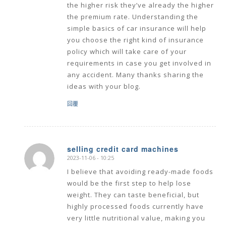
the higher risk they’ve already the higher
the premium rate. Understanding the
simple basics of car insurance will help
you choose the right kind of insurance
policy which will take care of your
requirements in case you get involved in
any accident. Many thanks sharing the
ideas with your blog.
回覆
selling credit card machines
2023-11-06 - 10:25
says:
I believe that avoiding ready-made foods
would be the first step to help lose
weight. They can taste beneficial, but
highly processed foods currently have
very little nutritional value, making you