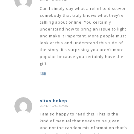
2023-11-26 - 07:47
says:
Can I simply say what a relief to discover
somebody that truly knows what they’re
talking about online. You certainly
understand how to bring an issue to light
and make it important. More people must
look at this and understand this side of
the story. It’s surprising you aren’t more
popular because you certainly have the
gift.
回覆
situs bokep
2023-11-24 - 02:06
says:
I am so happy to read this. This is the
kind of manual that needs to be given
and not the random misinformation that’s