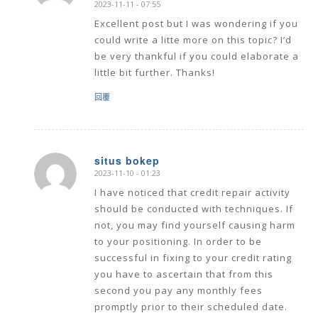
2023-11-11 - 07:55
Excellent post but I was wondering if you
could write a litte more on this topic? I’d
be very thankful if you could elaborate a
little bit further. Thanks!
回覆
situs bokep
2023-11-10 - 01:23
says:
I have noticed that credit repair activity
should be conducted with techniques. If
not, you may find yourself causing harm
to your positioning. In order to be
successful in fixing to your credit rating
you have to ascertain that from this
second you pay any monthly fees
promptly prior to their scheduled date.