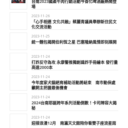
台南2023國產牛肉行銷活動今善化啤酒廠熱鬧登
場
2023-11-26
「心手相連 文化共融」蔡麗青議員舉辦新住民文
化交流活動
2023-11-25
統一麵包揭開伯利恆之星 巴塞隆納風情即刻展開
2023-11-24
打詐反守為攻 永康警推獨創識詐手冊繪本 發行量
高達2000本
2023-11-24
今年度家犬貓絕育補助活動將結束 南市動保處
籲飼主把握最後機會
2023-11-24
2024台南耶誕跨年系列活動倒數！卡司陣容大揭
秘
2023-11-24
迎接浪漫12月 南瀛天文館陪你看雙子座流星雨