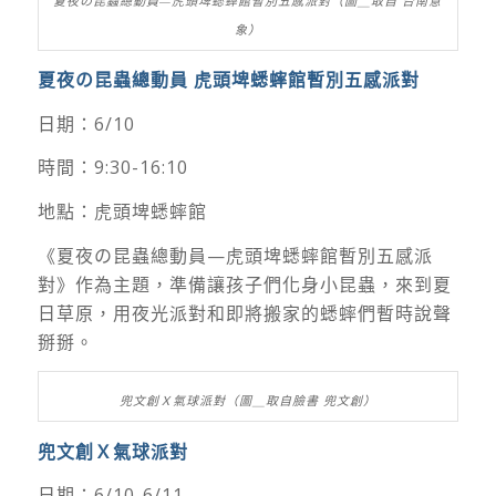
夏夜の昆蟲總動員—虎頭埤蟋蟀館暫別五感派對（圖＿取自 台南意
象）
夏夜の昆蟲總動員 虎頭埤蟋蟀館暫別五感派對
日期：6/10
時間：9:30-16:10
地點：虎頭埤蟋蟀館
《夏夜の昆蟲總動員—虎頭埤蟋蟀館暫別五感派
對》作為主題，準備讓孩子們化身小昆蟲，來到夏
日草原，用夜光派對和即將搬家的蟋蟀們暫時說聲
掰掰。
兜文創Ｘ氣球派對（圖＿取自臉書 兜文創）
兜文創Ｘ氣球派對