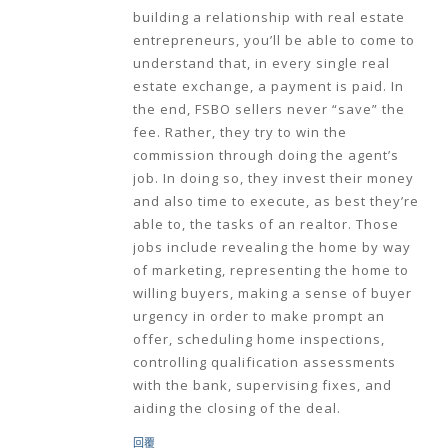
building a relationship with real estate
entrepreneurs, you’ll be able to come to
understand that, in every single real
estate exchange, a payment is paid. In
the end, FSBO sellers never “save” the
fee. Rather, they try to win the
commission through doing the agent’s
job. In doing so, they invest their money
and also time to execute, as best they’re
able to, the tasks of an realtor. Those
jobs include revealing the home by way
of marketing, representing the home to
willing buyers, making a sense of buyer
urgency in order to make prompt an
offer, scheduling home inspections,
controlling qualification assessments
with the bank, supervising fixes, and
aiding the closing of the deal.
回覆