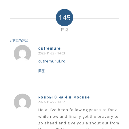
145
回復
« 更早的評論
cutremure
2023-11-28 - 14:03
says:
cutremurul.ro
回覆
ковры 3 на 4 в москве
2023-11-27 - 10:52
says:
Hola! I’ve been following your site for a
while now and finally got the bravery to
go ahead and give you a shout out from