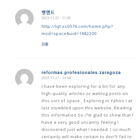
뱃엔드
2023-11-22 - 11:30
says:
http://lqt.xx0376.com/home.php?
mod=space&uid=1882200
回覆
reformas profesionales zaragoza
2023-11-21 - 13:54
says:
I have been exploring for a bit for any
high-quality articles or weblog posts on
this sort of space . Exploring in Yahoo I at
last stumbled upon this website. Reading
this information So i?m glad to show that I
have a very good uncanny feeling I
discovered just what I needed. I so much
certainly will make certain to don?t fail to