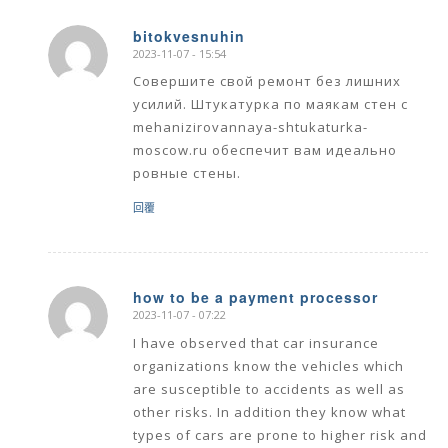
bitokvesnuhin
2023-11-07 - 15:54
says:
Совершите свой ремонт без лишних
усилий. Штукатурка по маякам стен с
mehanizirovannaya-shtukaturka-
moscow.ru обеспечит вам идеально
ровные стены.
回覆
how to be a payment processor
2023-11-07 - 07:22
says:
I have observed that car insurance
organizations know the vehicles which
are susceptible to accidents as well as
other risks. In addition they know what
types of cars are prone to higher risk and