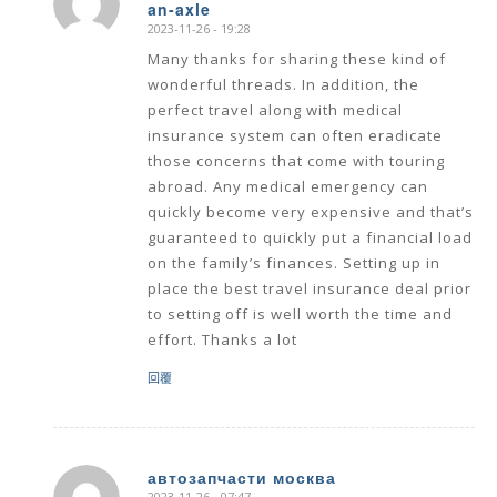
an-axle
says:
2023-11-26 - 19:28
Many thanks for sharing these kind of
wonderful threads. In addition, the
perfect travel along with medical
insurance system can often eradicate
those concerns that come with touring
abroad. Any medical emergency can
quickly become very expensive and that’s
guaranteed to quickly put a financial load
on the family’s finances. Setting up in
place the best travel insurance deal prior
to setting off is well worth the time and
effort. Thanks a lot
回覆
автозапчасти москва