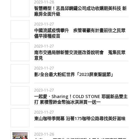
2023-11-28
智慧轉型！志昌邱鋼鐵公司成功收購期美科技 新
廠房全面升級
2023-11-27
中國流感疫情攀升 疾管署籲有計畫前往之民眾
儘早接種疫苗
2023-11-27
南市交通局辦新營交流道改善說明會 蒐集民眾
意見
2023-11-27
影/全台最大粉紅世界「2023屏東聖誕節」
2023-11-27
一起愛．Sharing！COLD STONE 耶誕新品雙主
打 累積雪鈴金幣抽冰淇淋買一送一
2023-11-27
東山咖啡季開幕 沿著175咖啡公路尋找美好滋味
2023-11-26