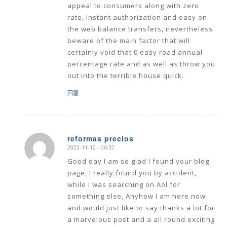
appeal to consumers along with zero
rate, instant authorization and easy on
the web balance transfers, nevertheless
beware of the main factor that will
certainly void that 0 easy road annual
percentage rate and as well as throw you
out into the terrible house quick.
回覆
reformas precios
2023-11-12 - 06:32
says:
Good day I am so glad I found your blog
page, I really found you by accident,
while I was searching on Aol for
something else, Anyhow I am here now
and would just like to say thanks a lot for
a marvelous post and a all round exciting