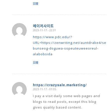
回覆
메이저사이트
2023-11-17 - 22:31
says:
https://www.pdc.edu/?
URL=https://zenwriting.net/auntdrake4/seu
bunseog-doguwa-sopeuteuweeoreul-
alabobsida
回覆
https://crazysale.marketing/
2023-11-17 - 01:05
says:
I pay a visit daily some web pages and
blogs to read posts, except this blog
gives quality based content.