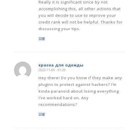
Really it is significant since by not
accomplishing this, all other actions that
you will decide to use to improve your
credit rank will not be helpful. Thanks for
discussing your tips.
回覆
краска для одежды
2023-11-09 - 01:29
says:
Hey there! Do you know if they make any
plugins to protect against hackers? I’m
kinda paranoid about losing everything
I’ve worked hard on. Any
recommendations?
回覆