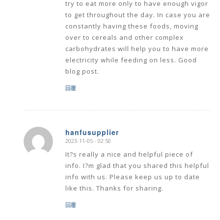
try to eat more only to have enough vigor
to get throughout the day. In case you are
constantly having these foods, moving
over to cereals and other complex
carbohydrates will help you to have more
electricity while feeding on less. Good
blog post.
回覆
hanfusupplier
2023-11-05 - 02:50
says:
It?s really a nice and helpful piece of
info. I?m glad that you shared this helpful
info with us. Please keep us up to date
like this. Thanks for sharing.
回覆