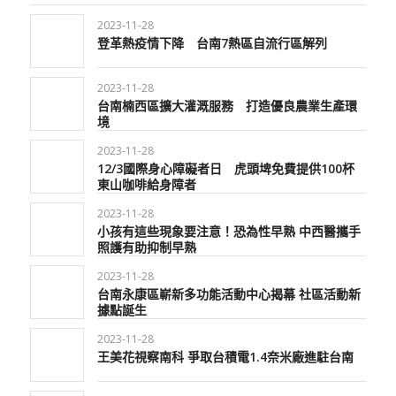
2023-11-28
登革熱疫情下降 台南7熱區自流行區解列
2023-11-28
台南楠西區擴大灌溉服務 打造優良農業生產環
境
2023-11-28
12/3國際身心障礙者日 虎頭埤免費提供100杯
東山咖啡給身障者
2023-11-28
小孩有這些現象要注意！恐為性早熟 中西醫攜手
照護有助抑制早熟
2023-11-28
台南永康區嶄新多功能活動中心揭幕 社區活動新
據點誕生
2023-11-28
王美花視察南科 爭取台積電1.4奈米廠進駐台南