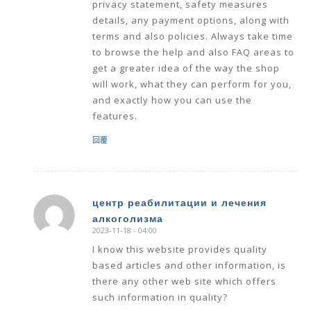
privacy statement, safety measures
details, any payment options, along with
terms and also policies. Always take time
to browse the help and also FAQ areas to
get a greater idea of the way the shop
will work, what they can perform for you,
and exactly how you can use the
features.
回覆
центр реабилитации и лечения
алкоголизма
says:
2023-11-18 - 04:00
I know this website provides quality
based articles and other information, is
there any other web site which offers
such information in quality?