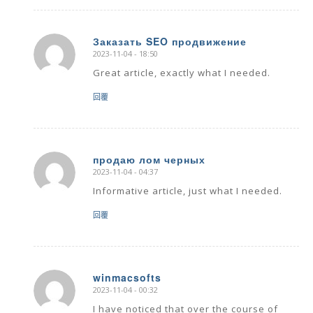
Заказать SEO продвижение
2023-11-04 - 18:50
says:
Great article, exactly what I needed.
回覆
продаю лом черных
2023-11-04 - 04:37
says:
Informative article, just what I needed.
回覆
winmacsofts
2023-11-04 - 00:32
says:
I have noticed that over the course of