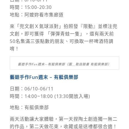
日期：6/10-6/11
時間：15:00-20:30
地點：阿嬤妳看市集廊道
來「兜文創Ｘ氣球派對」拍照發『限動』並標注兜
文創，即可獲得 「彈彈青蛙一隻」，還有兩天前
50名集滿三張點數的朋友、可換取一杯啤酒特調
唷！
藝遊手作Fun週末—有艇俱樂部（圖＿取自臉書 有艇俱樂部）
藝遊手作Fun週末 – 有艇俱樂部
日期：06/10-06/11
時間：14:00~18:00 (13:30開放入場)
地點：有艇俱樂部
兩天活動讓大家體驗，第一天捏陶土創造獨一無二
的作品，第二天做花束，收藏或是送禮都很合適！