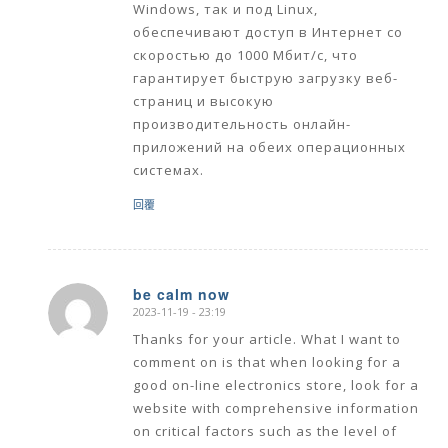
Windows, так и под Linux,
обеспечивают доступ в Интернет со
скоростью до 1000 Мбит/с, что
гарантирует быструю загрузку веб-
страниц и высокую
производительность онлайн-
приложений на обеих операционных
системах.
回覆
be calm now
2023-11-19 - 23:19
says:
Thanks for your article. What I want to
comment on is that when looking for a
good on-line electronics store, look for a
website with comprehensive information
on critical factors such as the level of