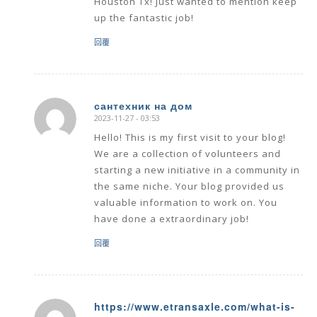
Houston Tx! Just wanted to mention keep
up the fantastic job!
回覆
сантехник на дом
2023-11-27 - 03:53
says:
Hello! This is my first visit to your blog!
We are a collection of volunteers and
starting a new initiative in a community in
the same niche. Your blog provided us
valuable information to work on. You
have done a extraordinary job!
回覆
https://www.etransaxle.com/what-is-