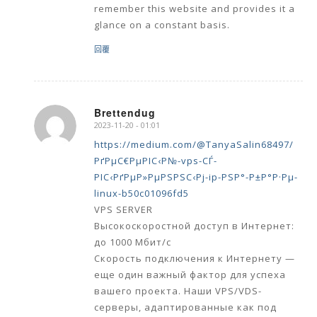
remember this website and provides it a
glance on a constant basis.
回覆
Brettendug
2023-11-20 - 01:01
says:
https://medium.com/@TanyaSalin68497/
РґРµС€РµРІС‹Р№-vps-СЃ-
РІС‹РґРµР»РµРЅРЅС‹Рј-ip-РЅР°-Р±Р°Р·Рµ-
linux-b50c01096fd5
VPS SERVER
Высокоскоростной доступ в Интернет:
до 1000 Мбит/с
Скорость подключения к Интернету —
еще один важный фактор для успеха
вашего проекта. Наши VPS/VDS-
серверы, адаптированные как под