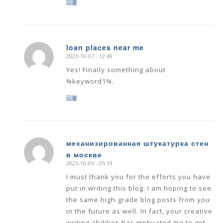
回覆
loan places near me
2023-10-07 - 12:49
says:
Yes! Finally something about
%keyword1%.
回覆
механизированная штукатурка стен
в москве
says:
2023-10-06 - 05:19
I must thank you for the efforts you have
put in writing this blog. I am hoping to see
the same high-grade blog posts from you
in the future as well. In fact, your creative
writing abilities has motivated me to get