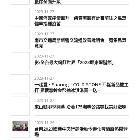
廠房全面升級
2023-11-27
中國流感疫情攀升 疾管署籲有計畫前往之民眾
儘早接種疫苗
2023-11-27
南市交通局辦新營交流道改善說明會 蒐集民眾
意見
2023-11-27
影/全台最大粉紅世界「2023屏東聖誕節」
2023-11-27
一起愛．Sharing！COLD STONE 耶誕新品雙主
打 累積雪鈴金幣抽冰淇淋買一送一
2023-11-27
東山咖啡季開幕 沿著175咖啡公路尋找美好滋味
2023-11-26
台南2023國產牛肉行銷活動今善化啤酒廠熱鬧登
場