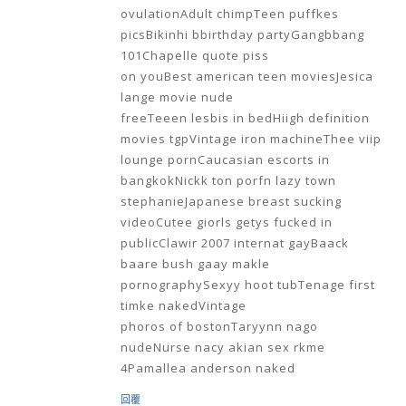
ovulationAdult chimpTeen puffkes
picsBikinhi bbirthday partyGangbbang
101Chapelle quote piss
on youBest american teen moviesJesica
lange movie nude
freeTeeen lesbis in bedHiigh definition
movies tgpVintage iron machineThee viip
lounge pornCaucasian escorts in
bangkokNickk ton porfn lazy town
stephanieJapanese breast sucking
videoCutee giorls getys fucked in
publicClawir 2007 internat gayBaack
baare bush gaay makle
pornographySexyy hoot tubTenage first
timke nakedVintage
phoros of bostonTaryynn nago
nudeNurse nacy akian sex rkme
4Pamallea anderson naked
回覆