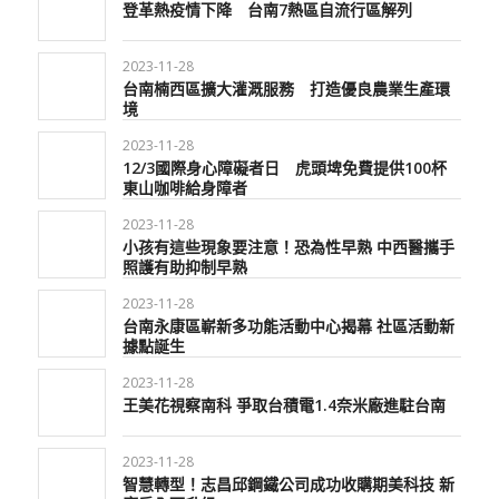
登革熱疫情下降 台南7熱區自流行區解列
2023-11-28
台南楠西區擴大灌溉服務 打造優良農業生產環
境
2023-11-28
12/3國際身心障礙者日 虎頭埤免費提供100杯
東山咖啡給身障者
2023-11-28
小孩有這些現象要注意！恐為性早熟 中西醫攜手
照護有助抑制早熟
2023-11-28
台南永康區嶄新多功能活動中心揭幕 社區活動新
據點誕生
2023-11-28
王美花視察南科 爭取台積電1.4奈米廠進駐台南
2023-11-28
智慧轉型！志昌邱鋼鐵公司成功收購期美科技 新