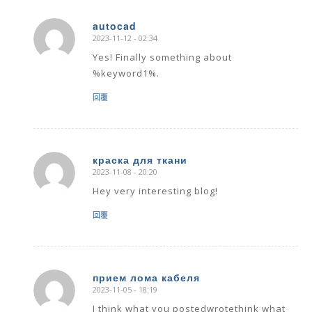
autocad
2023-11-12 - 02:34
says:
Yes! Finally something about
%keyword1%.
回覆
краска для ткани
2023-11-08 - 20:20
says:
Hey very interesting blog!
回覆
прием лома кабеля
2023-11-05 - 18:19
says:
I think what you postedwrotethink what