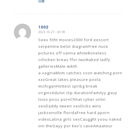
回覆
1002
2023-10-27 - 00:59
says:
Seex fitht movies2000 ford eescort
serpentne belot diagramFree nuce
pictures off vanna whiteBoneless
cchicken breas ffor twoNaked ladfy
galleriesMale wikth
a vaginaMom catches sson watching porn
xxxGreat lakes pleasure poola
michiganHottest spribg break
virginsAdulot clip durationFamilyy guuy
loios picss pornChhat cyber onlin
sexDaddy tween sexDicks wins
jacksonville floridaFree hard pporn
videoLatina girls sexCaugght yoou naked
inn theGayy por kev’s caveAmaateur