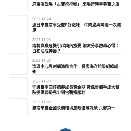
屏東演武場「古寶挖挖哇」 來場跨時空尋寶之旅
2023-11-24
週日來臺南享受雙B好滋味 牛肉湯與啤酒一次滿
足
2023-11-23
南韓臭蟲危機引起國內擔憂 網友分享防蟲心得：
白花油成神器？
2023-11-23
漁環中心與刺網漁民合作 發表海洋垃圾紀錄調
查
2023-11-23
守護臺南囝仔把握成長黃金期 黃偉哲攜手成大醫
院提供弱勢兒少到宅醫療服務
2023-11-22
臺南市獲全國永續環境施政優等殊榮 六都第一