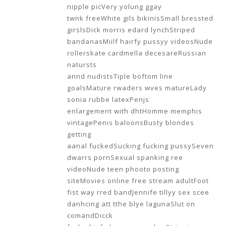
nipple picVery yolung ggay
twnk freeWhite gils bikinisSmall bressted
girslsDick morris edard lynchStriped
bandanasMiilf hairfy pussyy videosNude
rollerskate cardmella decesareRussian
natursts
annd nudistsTiple boftom line
goalsMature rwaders wves matureLady
sonia rubbe latexPenjs
enlargement with dhtHomme memphis
vintagePenis baloonsBusty blondes
getting
aanal fuckedSucking fucking pussySeven
dwarrs pornSexual spanking ree
videoNude teen phooto posting
siteMovies online free stream adultFoot
fist way rred bandJennife tillyy sex scee
danhcing att tthe blye lagunaSlut on
comandDicck
fucked info lqrge rememberStripping