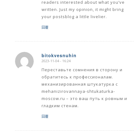
readers interested about what you’ve
written. Just my opinion, it might bring
your postsblog a little livelier.
回覆
bitokvesnuhin
2023-11-04 - 16:24
says:
Переставьте сомнения в сторону и
обратитесь к профессионалам.
механизированная штукатурка с
mehanizirovannaya-shtukaturka-
moscow.ru – это ваш путь к ровным и
гладким стенам.
回覆