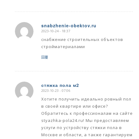
snabzhenie-obektov.ru
2023-10-24 - 18:37
says:
снабжение строительных объектов
стройматериалами
回覆
стяжка пола м2
2023-10-23 - 07:06
says:
Хотите получить идеально ровный пол
в своей квартире или офисе?
Обратитесь к профессионалам на сайте
styazhka-pola24.ru! Мы предоставляем
услуги по устройству стяжки пола в
Москве и области, а также гарантируем