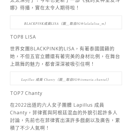
娜》待播，實在太令人期待啦！
BLACKPINK成員LISA（圖＿取自IG@lalalalisa_m）
TOP8 LISA
世界女團BLACKPINK的LISA，有著泰國國籍的
她，不但五官立體還有著完美的身材比例，在舞台
上跳舞的魅力，都會深深被吸引住啊！
Lapillus 成員 Chanty（圖＿取自
IG@itsmaria.chantal
）
TOP7 Chanty
在2022出道的六人女子團體 Lapillus 成員
Chanty，菲律賓與阿根廷混血的外貌引起許多人
討論，先前也在菲律賓出演許多戲劇以及廣告，累
積了不少人氣啊！