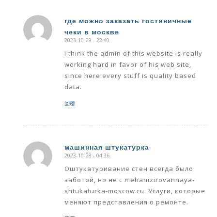
где можно заказать гостиничные
чеки в москве
says:
2023-10-29 - 22:40
I think the admin of this website is really
working hard in favor of his web site,
since here every stuff is quality based
data.
回覆
машинная штукатурка
2023-10-28 - 04:36
says:
Оштукатуривание стен всегда было
заботой, но не с mehanizirovannaya-
shtukaturka-moscow.ru. Услуги, которые
меняют представления о ремонте.