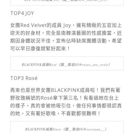
TOP4 JOY
女團Red Velvet的成員 Joy，擁有精緻的五官加上
逆天的好身材，完全是南韓演藝圈的性感擔當，近
期因身體狀況不佳，宣佈佔時缺席團體活動，希望
可以早日康復趕緊好起來！
BLACKPINK成員Rosé（圖＿取自IG@roses_are_rosie）
TOP3 Rosé
再來也是世界女團BLACKPINK成員啦！我們有著
野玫瑰稱號的Rosé拿下第三名！有看過她在台上
的樣子，真的會被她吸引住，做任何事情都很認真
的她，又有著好歌嗓，不喜歡都很難啊！
BLACKPINK成員Jisoo（圖＿取自IG@sooyaaa__）