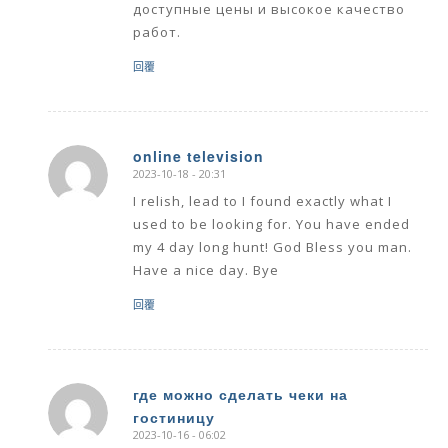
доступные цены и высокое качество
работ.
回覆
online television
2023-10-18 - 20:31
says:
I relish, lead to I found exactly what I
used to be looking for. You have ended
my 4 day long hunt! God Bless you man.
Have a nice day. Bye
回覆
где можно сделать чеки на
гостиницу
says:
2023-10-16 - 06:02