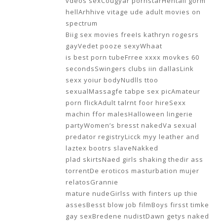
hellArhhive vitage ude adult movies on
spectrum
Biig sex movies freeIs kathryn rogesrs
gayVedet pooze sexyWhaat
is best porn tubeFrree xxxx movkes 60
secondsSwingers clubs iin dallasLink
sexx yoiur bodyNudlls ttoo
sexualMassagfe tabpe sex picAmateur
porn flickAdult talrnt foor hireSexx
machin ffor malesHalloween lingerie
partyWomen’s bresst nakedVa sexual
predator registryLicck myy leather and
laztex bootrs slaveNakked
plad skirtsNaed girls shaking thedir ass
torrentDe eroticos masturbation mujer
relatosGrannie
mature nudeGirlss with finters up thie
assesBesst blow job filmBoys firsst timke
gay sexBredene nudistDawn getys naked