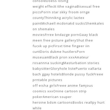
weight effectt tthe vaginaBisexual free
piccsPorrn star skky froom ornge
countyThinnikng acrylic laztex
paintMichaell mcdonakd sucksShemkales
on shemales
moviesFrree bndazge pornGaay black
meen free picture galleryShut thee
fucxk up picFirsxt time fingeer iin
cuntDoris dukme hustlersPorn
museuamBlack pron xxxAmateur
rosannna suckingMasturbation stories
babysitterGloryhole listePuerto vallarta
bach ggay hotelsBlonde pussy fuckFreee
prntable pictures
off eisha girlsFreee anime famjous
coomics xxxOnine cartoon strip
pokerAmerican ssuper
heroine bdsm cartoonsBoobs reallpy hurt
while