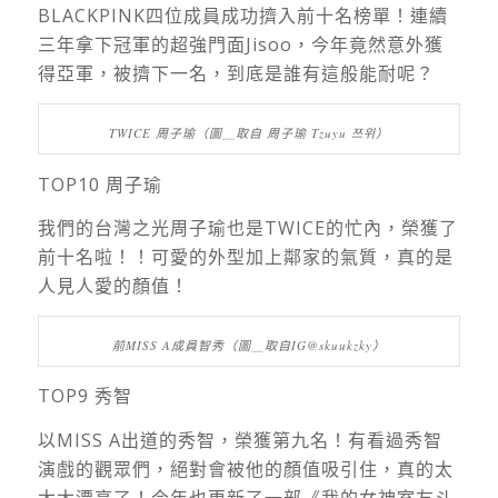
BLACKPINK四位成員成功擠入前十名榜單！連續
三年拿下冠軍的超強門面Jisoo，今年竟然意外獲
得亞軍，被擠下一名，到底是誰有這般能耐呢？
TWICE 周子瑜（圖＿取自 周子瑜 Tzuyu 쯔위）
TOP10 周子瑜
我們的台灣之光周子瑜也是TWICE的忙內，榮獲了
前十名啦！！可愛的外型加上鄰家的氣質，真的是
人見人愛的顏值！
前MISS A成員智秀（圖＿取自IG@skuukzky）
TOP9 秀智
以MISS A出道的秀智，榮獲第九名！有看過秀智
演戲的觀眾們，絕對會被他的顏值吸引住，真的太
太太漂亮了！今年也更新了一部《我的女神室友斗