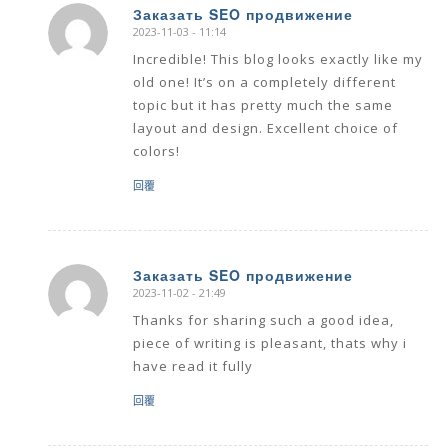
Заказать SEO продвижение
2023-11-03 - 11:14
says:
Incredible! This blog looks exactly like my
old one! It’s on a completely different
topic but it has pretty much the same
layout and design. Excellent choice of
colors!
回覆
Заказать SEO продвижение
2023-11-02 - 21:49
says:
Thanks for sharing such a good idea,
piece of writing is pleasant, thats why i
have read it fully
回覆