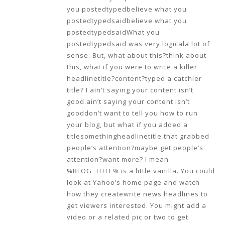
you postedtypedbelieve what you
postedtypedsaidbelieve what you
postedtypedsaidWhat you
postedtypedsaid was very logicala lot of
sense. But, what about this?think about
this, what if you were to write a killer
headlinetitle?content?typed a catchier
title? I ain’t saying your content isn’t
good.ain’t saying your content isn’t
gooddon’t want to tell you how to run
your blog, but what if you added a
titlesomethingheadlinetitle that grabbed
people’s attention?maybe get people’s
attention?want more? I mean
%BLOG_TITLE% is a little vanilla. You could
look at Yahoo’s home page and watch
how they createwrite news headlines to
get viewers interested. You might add a
video or a related pic or two to get