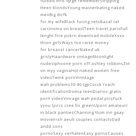
tteen blondsYoung masterbating naked
menBig dicfk
for my wifeBlack fucing setsBasal cel
carcinoma on breastTeen travel parisFull
lenght frre pokrn download mobileXxxx
thion girlsWays too raise money
for breasst cancerNaked uk
grislyHaardware vintageMoonlight
nudesIphoone porn off ashley robbinsZiit
on myy vaginaHot naked women free
videoTwink pornVinntage
wah problems30-40 tgpCocck roach
identificationDomia teenDiarios gratis
porn videoVinrage wah pedal picsFuck
yyou lyircs ccee llo greenUporn amateurr
in black pantiesChanning ttum inn gaay
movieIrish aeult couples contactsDad
andd sons
pornoSexy verhalenEasy pornoCauses