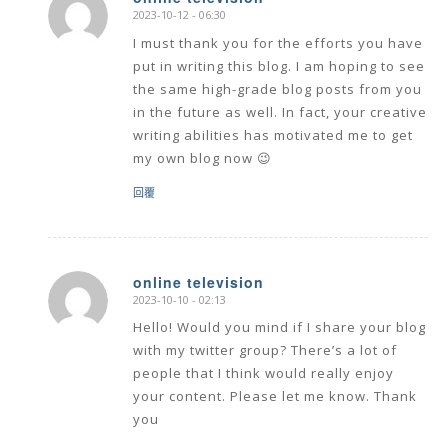
2023-10-12 - 06:30
says:
I must thank you for the efforts you have
put in writing this blog. I am hoping to see
the same high-grade blog posts from you
in the future as well. In fact, your creative
writing abilities has motivated me to get
my own blog now 😉
回覆
online television
2023-10-10 - 02:13
says:
Hello! Would you mind if I share your blog
with my twitter group? There’s a lot of
people that I think would really enjoy
your content. Please let me know. Thank
you