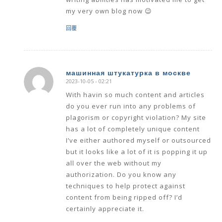
my very own blog now 😉
回覆
машинная штукатурка в москве
2023-10-05 - 02:21
says:
With havin so much content and articles
do you ever run into any problems of
plagorism or copyright violation? My site
has a lot of completely unique content
I’ve either authored myself or outsourced
but it looks like a lot of it is popping it up
all over the web without my
authorization. Do you know any
techniques to help protect against
content from being ripped off? I’d
certainly appreciate it.