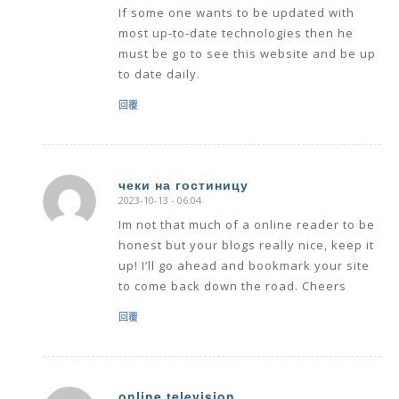
If some one wants to be updated with
most up-to-date technologies then he
must be go to see this website and be up
to date daily.
回覆
чеки на гостиницу
2023-10-13 - 06:04
says:
Im not that much of a online reader to be
honest but your blogs really nice, keep it
up! I’ll go ahead and bookmark your site
to come back down the road. Cheers
回覆
online television