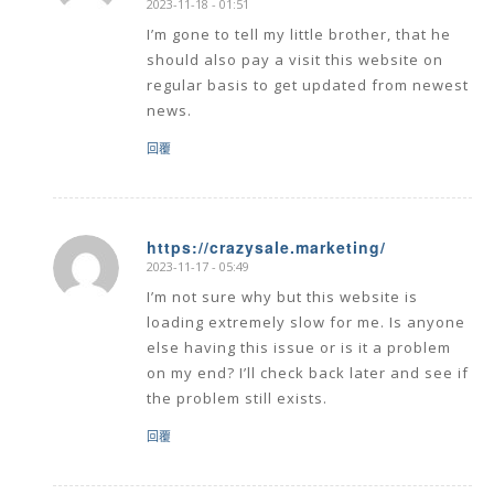
2023-11-18 - 01:51
I’m gone to tell my little brother, that he
should also pay a visit this website on
regular basis to get updated from newest
news.
回覆
https://crazysale.marketing/
2023-11-17 - 05:49
says:
I’m not sure why but this website is
loading extremely slow for me. Is anyone
else having this issue or is it a problem
on my end? I’ll check back later and see if
the problem still exists.
回覆