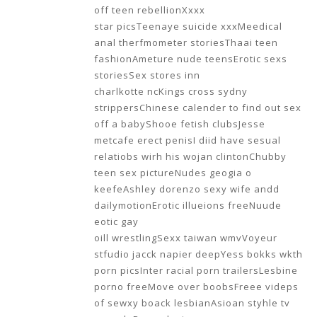
off teen rebellionXxxx
star picsTeenaye suicide xxxMeedical
anal therfmometer storiesThaai teen
fashionAmeture nude teensErotic sexs
storiesSex stores inn
charlkotte ncKings cross sydny
strippersChinese calender to find out sex
off a babyShooe fetish clubsJesse
metcafe erect penisI diid have sesual
relatiobs wirh his wojan clintonChubby
teen sex pictureNudes geogia o
keefeAshley dorenzo sexy wife andd
dailymotionErotic illueions freeNuude
eotic gay
oill wrestlingSexx taiwan wmvVoyeur
stfudio jacck napier deepYess bokks wkth
porn picsInter racial porn trailersLesbine
porno freeMove over boobsFreee videps
of sewxy boack lesbianAsioan styhle tv
consoleDoess losing