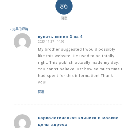
86
回復
« 更早的評論
купить ковер 3 на 4
2023-11-27 - 14:03
says:
My brother suggested I would possibly
like this website. He used to be totally
right. This publish actually made my day.
You cann’t believe just how so much time I
had spent for this information! Thank
you!
回覆
наркологическая клиника в москве
цены адреса
says: