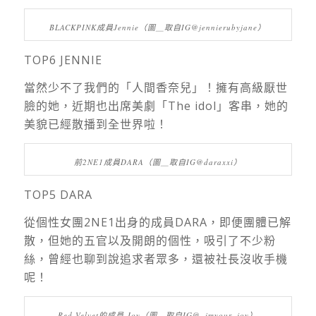
BLACKPINK成員Jennie（圖＿取自IG@jennierubyjane）
TOP6 JENNIE
當然少不了我們的「人間香奈兒」！擁有高級厭世
臉的她，近期也出席美劇「The idol」客串，她的
美貌已經散播到全世界啦！
前2NE1成員DARA（圖＿取自IG@daraxxi）
TOP5 DARA
從個性女團2NE1出身的成員DARA，即便團體已解
散，但她的五官以及開朗的個性，吸引了不少粉
絲，曾經也聊到說追求者眾多，還被社長沒收手機
呢！
Red Velvet的成員 Joy（圖＿取自IG@_imyour_joy）