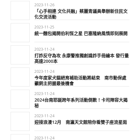
2023-11-26
「心手相連 文化共融」蔡麗青議員舉辦新住民文
化交流活動
2023-11-25
統一麵包揭開伯利恆之星 巴塞隆納風情即刻展開
2023-11-24
打詐反守為攻 永康警推獨創識詐手冊繪本 發行量
高達2000本
2023-11-24
今年度家犬貓絕育補助活動將結束 南市動保處
籲飼主把握最後機會
2023-11-24
2024台南耶誕跨年系列活動倒數！卡司陣容大揭
秘
2023-11-24
迎接浪漫12月 南瀛天文館陪你看雙子座流星雨
2023-11-24