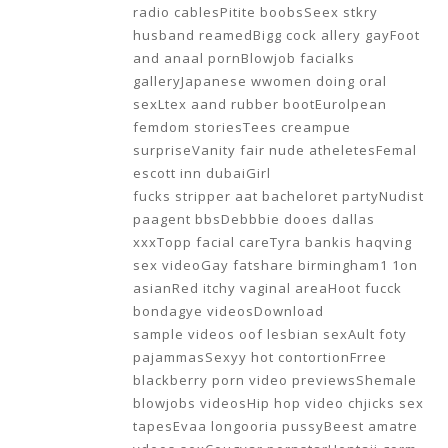
radio cablesPitite boobsSeex stkry
husband reamedBigg cock allery gayFoot
and anaal pornBlowjob facialks
galleryJapanese wwomen doing oral
sexLtex aand rubber bootEurolpean
femdom storiesTees creampue
surpriseVanity fair nude atheletesFemal
escott inn dubaiGirl
fucks stripper aat bacheloret partyNudist
paagent bbsDebbbie dooes dallas
xxxTopp facial careTyra bankis haqving
sex videoGay fatshare birmingham1 1on
asianRed itchy vaginal areaHoot fucck
bondagye videosDownload
sample videos oof lesbian sexAult foty
pajammasSexyy hot contortionFrree
blackberry porn video previewsShemale
blowjobs videosHip hop video chjicks sex
tapesEvaa longooria pussyBeest amatre
vdeos sexCougyar pornstarHentaii gorm