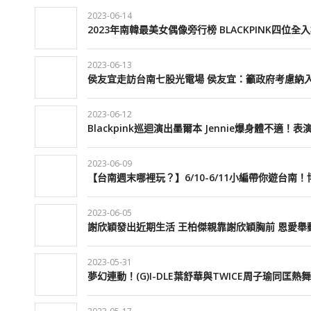
2023-06-14
2023年南韓最美女偶像旁行榜 BLACKPINK四位全
2023-06-13
侯友宜走訪台南七股光電場 侯友宜：籲政府考慮納
2023-06-12
Blackpink巡迴演出墨爾本 Jennie爆身體不適！
2023-06-09
【台南週末哪裡玩？】6/10-6/11小編帶你遊台
2023-06-05
謝欣穎發出近期生活 王柏傑親靠謝欣穎胸前 恩愛舉
2023-05-31
夢幻連動！(G)I-DLE葉舒華與TWICE周子瑜同匡