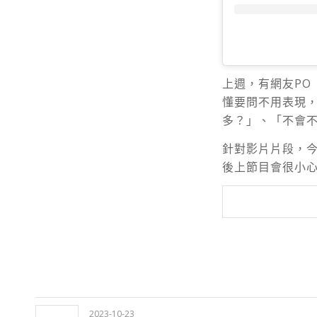
上週，有網友
PO
懂要問不用表現，
多？」、「不會
針對影片片段，
後上節目會很小
2023-10-23