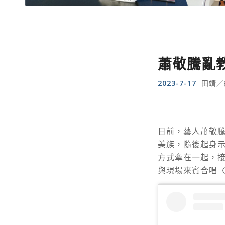
蕭敬騰亂
2023-7-17
田靖／
日前，藝人蕭敬
美族，隨後起身
方式牽在一起，
與現場來賓合唱