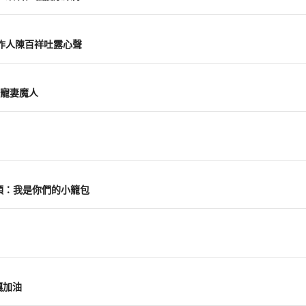
作人陳百祥吐露心聲
寵妻魔人
包頭：我是你們的小籠包
嘎加油