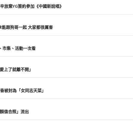
柏辛放棄YG簽約參加《中國新說唱》
幸能跟狗哥一起 大家都很厲害
覽、市集、活動一次看
 愛上了就離不開」
P超香被封為「女同志天菜」
「高顏值合照」流出