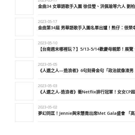
2023-05-17
金曲34 女華語歌手入圍 徐佳瑩、洪佩瑜等六人 劉
2023-05-17
金曲第34屆 男華語歌手入圍名單出爐！熊仔：很榮
2023-05-10
【台南週末哪裡玩？】5/13-5/14歡慶母親節！展
2023-05-05
《人選之人—造浪者》6句刻骨金句「政治就像渣男
2023-05-03
《人選之人-造浪者》衝Netflix排行冠軍！女女C
2023-05-02
夢幻同匡！Jennie與宋慧喬出席Met Gala盛會 