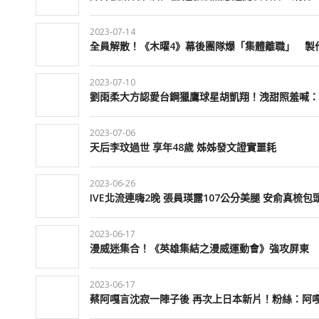
2023-07-14
全員解散！《木曜4》幕後團隊爆「集體離職」 製
2023-07-10
劉雨柔大方認愛台鋼獵鷹球星胡凱翔！洩甜照羞喊：
2023-07-06
天后李玟過世 享年48歲 姊姊發文證實噩耗
2023-06-26
IVE北流連嗨2晚 張員瑛露107公分美腿 安俞真梳
2023-06-17
漫威迷集合！《英雄集結之漫威運動會》強攻屏東
2023-06-17
蔡阿嘎言沈寂一陣子後 再次上日本新片！粉絲：阿