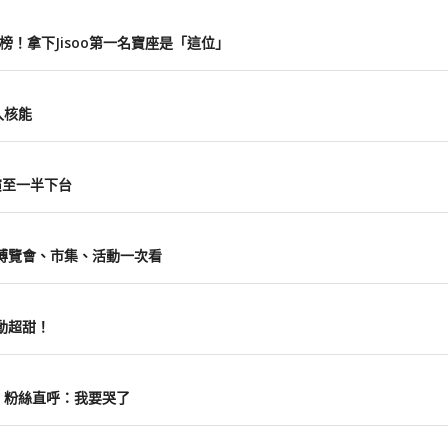
入榜！拿下Jisoo第一名寶座是「這位」
入核能
表演至一半下台
南！博覽會、市集、活動一次看
動超甜！
熱舞 粉絲直呼：我要哭了