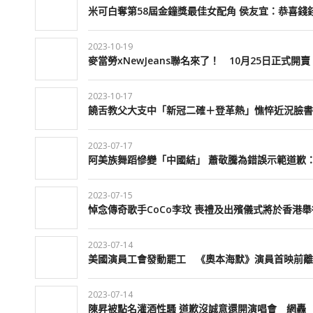
米可白奪第58屆金鐘獎最佳女配角 侯友宜：恭喜錢
2023-10-19
麥當勞xNewJeans聯名來了！ 10月25日正式開賣
2023-10-17
饒舌教父大支中「新冠二確＋登革熱」憔悴近況臉書
2023-07-17
阿美族舞蹈慘變「中國結」 蕭敬騰為錯誤示範道歉
2023-07-15
悼念傳奇歌手CoCo李玟 喪禮及出殯儀式將於香港舉
2023-07-14
美國演員工會發動罷工 《奧本海默》演員首映前離
2023-07-14
陳昇被點名灌酒性騷 道歉沒誠意還開演唱會 網轟 