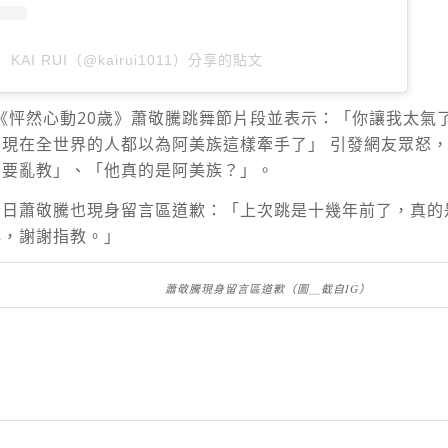
KAI RUI（@kairui1011）分享的貼文
《怦然心動
20
歲》蕭敬騰跳舞節片段並表示：「你讓我太氣
現在全世界的人都以為阿美族這樣牽手了」 引發網友眾怒
不要亂教」、「
他真的是阿美族？
」。
今日蕭敬騰也現身留言區道歉：「上次跳是十幾年前了，真的
心，謝謝指教。」
蕭敬騰現身留言區道歉（圖＿截自IG）