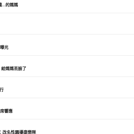
錢…的媽媽
曝光
：給媽媽丟臉了
行
席響應
：改名性騷擾康樂隊