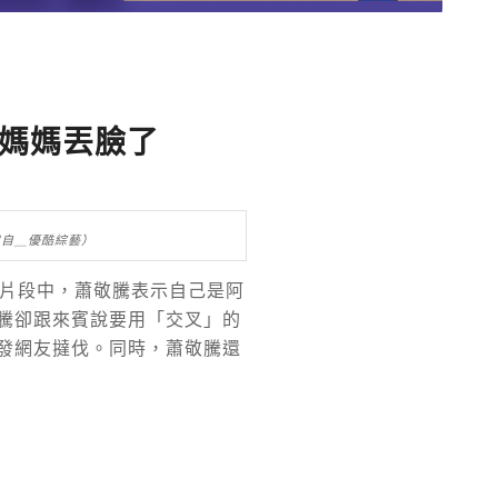
媽媽丟臉了
截自＿優酷綜藝）
片段中，蕭敬騰表示自己是阿
騰卻跟來賓說要用「交叉」的
發網友撻伐。同時，蕭敬騰還