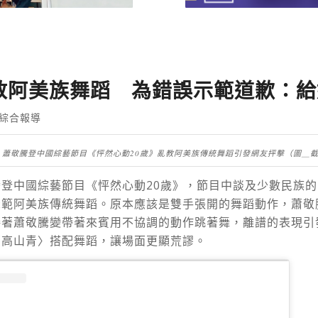
教阿美族舞蹈 為錯誤示範道歉：給
綜合報導
蕭敬騰登中國綜藝節目《怦然心動20歲》亂教阿美族傳統舞蹈引發網友抨擊（圖＿
騰登中國綜藝節目《怦然心動
20
歲》，節目中談及少數民族的
示範阿美族傳統舞蹈。原本應該是雙手張開的舞蹈動作，蕭敬
接著蕭敬騰變帶著來賓用不協調的動作跳著舞，離譜的表現引
〈高山青〉搭配舞蹈，讓場面更顯荒謬。