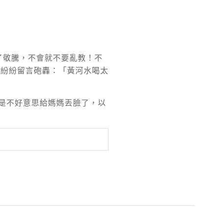
了敬騰，不會就不要亂教！不
，紛紛留言砲轟：「黃河水喝太
是不好意思給媽媽丟臉了，以