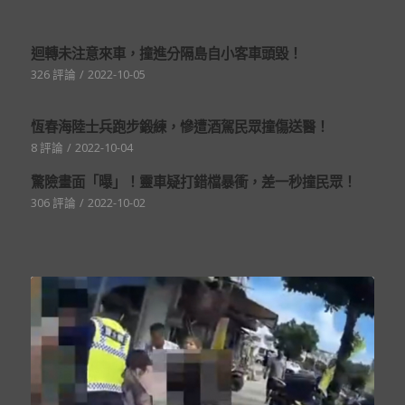
迴轉未注意來車，撞進分隔島自小客車頭毀！
326 評論
/
2022-10-05
恆春海陸士兵跑步鍛練，慘遭酒駕民眾撞傷送醫！
8 評論
/
2022-10-04
驚險畫面「曝」！靈車疑打錯檔暴衝，差一秒撞民眾！
306 評論
/
2022-10-02