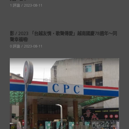
1 評論
/
2023-08-11
影 / 2023 「台越友情・歌聲傳愛」越南國慶78週年〜同
聲幸福唱!
0 評論
/
2023-08-11