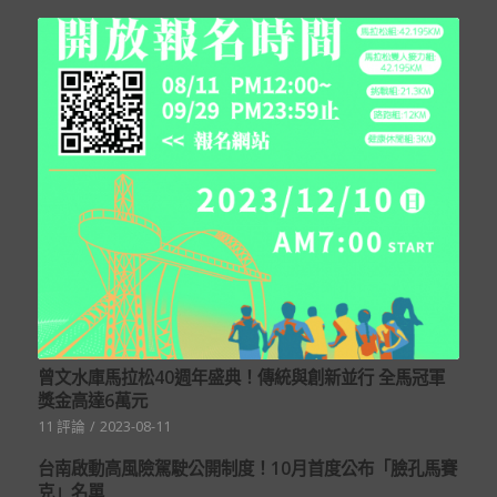
曾文水庫馬拉松40週年盛典！傳統與創新並行 全馬冠軍
獎金高達6萬元
11 評論
/
2023-08-11
台南啟動高風險駕駛公開制度！10月首度公布「臉孔馬賽
克」名單