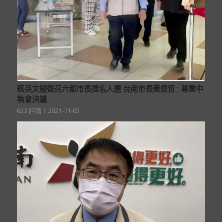
蔡英文擬徵召六都市長提名人選 台南市長黃偉哲 : 尊重中
執會決議
623 評論
/
2021-11-05