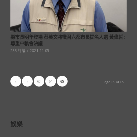
縣市長明年登場 蔡英文將徵召六都市長提名人選 黃偉哲 :
尊重中執會決議
233 評論
/
2021-11-05
«
‹
63
64
65
Page 65 of 65
娛樂