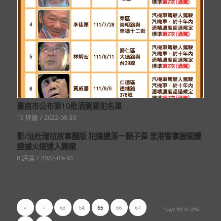
臺南市公布第10批酒駕累犯名單
15 評論
/
2022-09-30
影/仙杜瑞拉故事翻版 犯嫌遺落一顆子彈 里港警掌握關鍵
證據火速逮人歸案
8 評論
/
2022-09-30
«
‹
63
64
65
66
67
Page 65 of 362