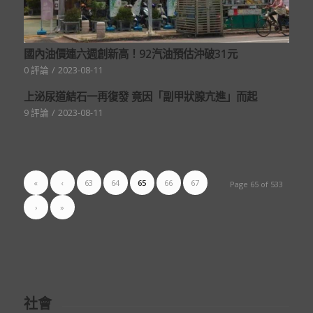
國內油價連六週創新高！92汽油預估沖破31元
0 評論
/
2023-08-11
上泌尿道結石一再復發 竟因「副甲狀腺亢進」而起
9 評論
/
2023-08-11
«
‹
63
64
65
66
67
Page 65 of 533
›
»
社會