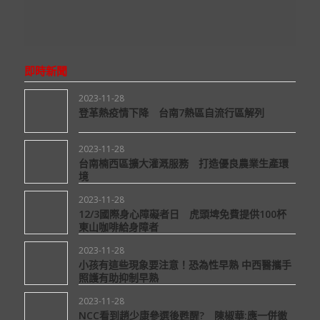
即時新聞
2023-11-28
登革熱疫情下降 台南7熱區自流行區解列
2023-11-28
台南楠西區擴大灌溉服務 打造優良農業生產環
境
2023-11-28
12/3國際身心障礙者日 虎頭埤免費提供100杯
東山咖啡給身障者
2023-11-28
小孩有這些現象要注意！恐為性早熟 中西醫攜手
照護有助抑制早熟
2023-11-28
NCC看到趙少康參選後甦醒? 陳椒華:應一併徹