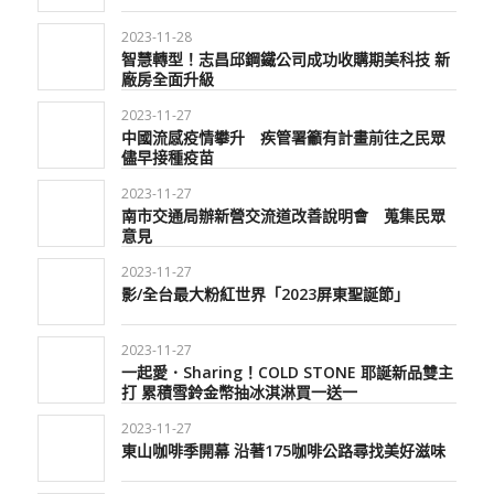
2023-11-28
智慧轉型！志昌邱鋼鐵公司成功收購期美科技 新
廠房全面升級
2023-11-27
中國流感疫情攀升 疾管署籲有計畫前往之民眾
儘早接種疫苗
2023-11-27
南市交通局辦新營交流道改善說明會 蒐集民眾
意見
2023-11-27
影/全台最大粉紅世界「2023屏東聖誕節」
2023-11-27
一起愛．Sharing！COLD STONE 耶誕新品雙主
打 累積雪鈴金幣抽冰淇淋買一送一
2023-11-27
東山咖啡季開幕 沿著175咖啡公路尋找美好滋味