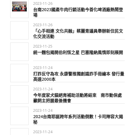
2023-11-26
台南2023國產牛肉行銷活動今善化啤酒廠熱鬧登
場
2023-11-26
「心手相連 文化共融」蔡麗青議員舉辦新住民文
化交流活動
2023-11-25
統一麵包揭開伯利恆之星 巴塞隆納風情即刻展開
2023-11-24
打詐反守為攻 永康警推獨創識詐手冊繪本 發行量
高達2000本
2023-11-24
今年度家犬貓絕育補助活動將結束 南市動保處
籲飼主把握最後機會
2023-11-24
2024台南耶誕跨年系列活動倒數！卡司陣容大揭
秘
2023-11-24