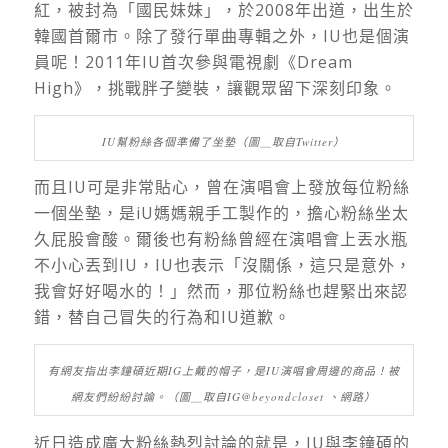
紅，被封為「國民妹妹」，於2008年出道，出生於
韓國首爾市。除了發行單曲專輯之外，IU也是個演
員呢！2011年IU首次參與電視劇《Dream
High》，挑戰胖子變裝，讓觀眾留下深刻印象。
IU幫粉絲各個準備了坐墊（圖＿取自Twitter）
而且IU可是非常貼心，曾在演唱會上發放每位粉絲
一個坐墊，是iU媽媽親手工製作的，擔心粉絲坐太
久屁股會酸。爾後也有粉絲曾經在演唱會上丟水瓶
不小心丟到IU，IU也表示「沒關係，這只是意外，
我會好好喝水的！」然而，那位粉絲也趕緊出來認
錯，替自己冒失的行為和IU道歉。
有網友指出李鐘碩近期IG上戴的帽子，是IU演唱會周邊的商品！被
網友們紛紛討論。（圖＿取自IG@beyondcloset 、網路）
近日造成廣大粉絲熱烈討論的就是，IU與李鐘碩的