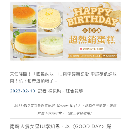
天使降臨！「國民妹妹」IU與李鐘碩認愛 李鐘碩低調放
閃！私下也帶這頂帽子…
2023-02-10
記者 楊佩昀／綜合報導
2011年IU首次參與電視劇《Dream High》，挑戰胖子變裝，讓觀
眾留下深刻印象。（圖＿取自網路）
南韓人氣女星IU李知恩，以〈GOOD DAY〉爆