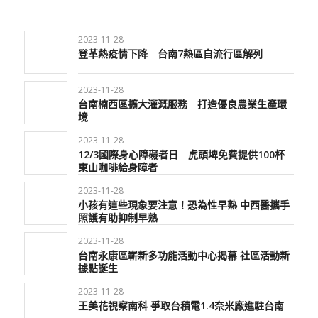
2023-11-28
登革熱疫情下降 台南7熱區自流行區解列
2023-11-28
台南楠西區擴大灌溉服務 打造優良農業生產環
境
2023-11-28
12/3國際身心障礙者日 虎頭埤免費提供100杯
東山咖啡給身障者
2023-11-28
小孩有這些現象要注意！恐為性早熟 中西醫攜手
照護有助抑制早熟
2023-11-28
台南永康區嶄新多功能活動中心揭幕 社區活動新
據點誕生
2023-11-28
王美花視察南科 爭取台積電1.4奈米廠進駐台南