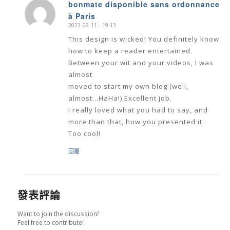
bonmate disponible sans ordonnance
à Paris
says:
2023-09-11 - 19:13
This design is wicked! You definitely know
how to keep a reader entertained.
Between your wit and your videos, I was
almost
moved to start my own blog (well,
almost…HaHa!) Excellent job.
I really loved what you had to say, and
more than that, how you presented it.
Too cool!
回覆
發表評論
Want to join the discussion?
Feel free to contribute!