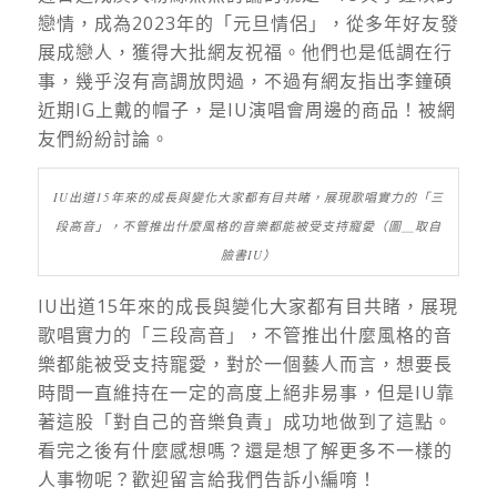
戀情，成為2023年的「元旦情侶」，從多年好友發
展成戀人，獲得大批網友祝福。他們也是低調在行
事，幾乎沒有高調放閃過，不過有網友指出李鐘碩
近期IG上戴的帽子，是IU演唱會周邊的商品！被網
友們紛紛討論。
IU出道15年來的成長與變化大家都有目共睹，展現歌唱實力的「三
段高音」，不管推出什麼風格的音樂都能被受支持寵愛（圖＿取自
臉書IU）
IU出道15年來的成長與變化大家都有目共睹，展現
歌唱實力的「三段高音」，不管推出什麼風格的音
樂都能被受支持寵愛，對於一個藝人而言，想要長
時間一直維持在一定的高度上絕非易事，但是IU靠
著這股「對自己的音樂負責」成功地做到了這點。
看完之後有什麼感想嗎？還是想了解更多不一樣的
人事物呢？歡迎留言給我們告訴小編唷！