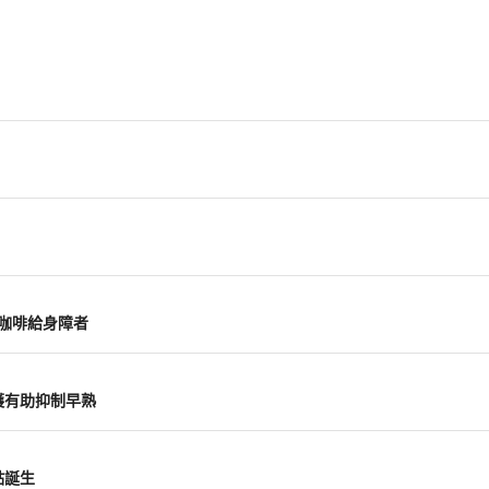
山咖啡給身障者
護有助抑制早熟
點誕生