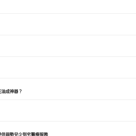
花油成神器？
提供弱勢兒少到宅醫療服務