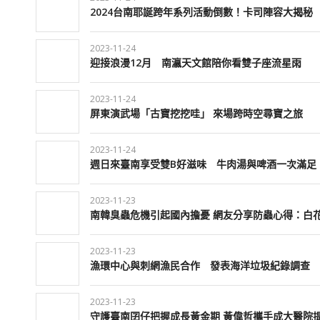
2024台南耶誕跨年系列活動倒數！卡司陣容大揭秘
2023-11-24
迎接浪漫12月 南瀛天文館陪你看雙子座流星雨
2023-11-24
屏東演武場「古寶挖挖哇」 來場跨時空尋寶之旅
2023-11-24
週日來臺南享受雙B好滋味 牛肉湯與啤酒一次滿足
2023-11-23
南韓臭蟲危機引起國內擔憂 網友分享防蟲心得：白
2023-11-23
漁環中心與刺網漁民合作 發表海洋垃圾紀錄調查
2023-11-23
守護臺南囝仔把握成長黃金期 黃偉哲攜手成大醫院