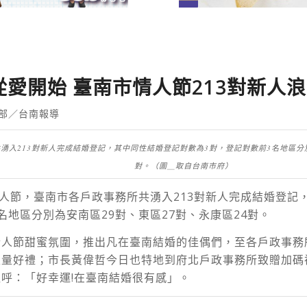
愛開始 臺南市情人節213對新人
部／台南報導
湧入213對新人完成結婚登記，其中同性結婚登記對數為3對，登記對數前3名地區分別
對。（圖＿取自台南市府）
情人節，臺南市各戶政事務所共湧入213對新人完成結婚登記
名地區分別為安南區29對、東區27對、永康區24對。
情人節甜蜜氛圍，推出凡在臺南結婚的佳偶們，至各戶政事務
限量好禮；市長黃偉哲今日也特地到府北戶政事務所致贈加碼
呼：「好幸運!在臺南結婚很有感」。