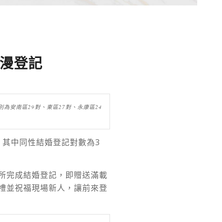
浪漫登記
為安南區29對、東區27對、永康區24
，其中同性結婚登記對數為3
所完成結婚登記，即贈送滿載
禮並祝福現場新人，讓前來登