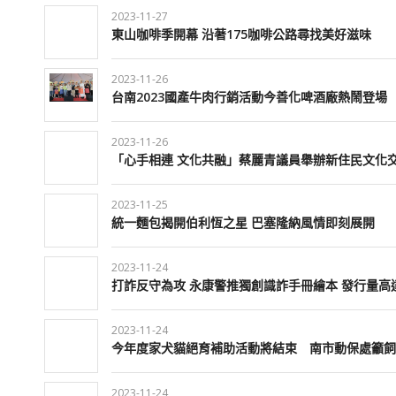
2023-11-27
東山咖啡季開幕 沿著175咖啡公路尋找美好滋味
2023-11-26
台南2023國產牛肉行銷活動今善化啤酒廠熱鬧登場
2023-11-26
「心手相連 文化共融」蔡麗青議員舉辦新住民文化
2023-11-25
統一麵包揭開伯利恆之星 巴塞隆納風情即刻展開
2023-11-24
打詐反守為攻 永康警推獨創識詐手冊繪本 發行量高達
2023-11-24
今年度家犬貓絕育補助活動將結束 南市動保處籲飼
2023-11-24