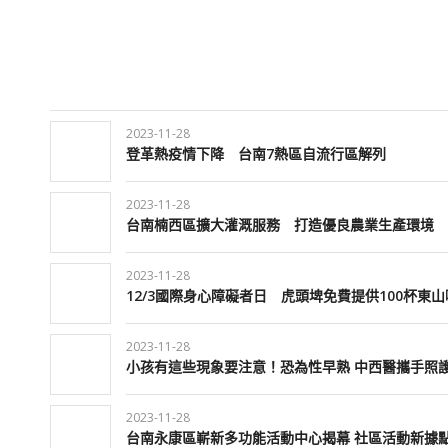
2023-11-28
登革熱疫情下降 台南7熱區自流行區解列
2023-11-28
台南楠西區擴大灌溉服務 打造優良農業生產環境
2023-11-28
12/3國際身心障礙者日 虎頭埤免費提供100杯東
2023-11-28
小孩有這些現象要注意！恐為性早熟 中西醫攜手照
2023-11-28
台南永康區嶄新多功能活動中心揭幕 社區活動新據