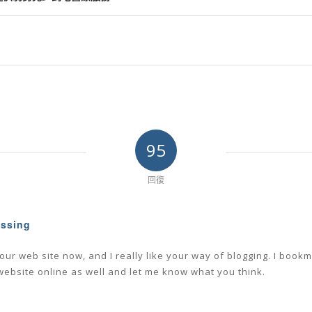
95
回復
essing
our web site now, and I really like your way of blogging. I book
website online as well and let me know what you think.