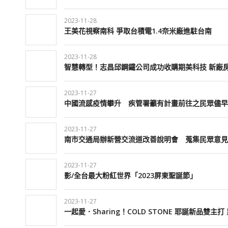
2023-11-28
王美花視察南科 爭取台積電1.4奈米廠進駐台南
2023-11-28
智慧轉型！志昌邱鋼鐵公司成功收購期美科技 新廠
2023-11-27
中國流感疫情攀升 疾管署籲有計畫前往之民眾儘早
2023-11-27
南市交通局辦新營交流道改善說明會 蒐集民眾意見
2023-11-27
影/全台最大粉紅世界「2023屏東聖誕節」
2023-11-27
一起愛．Sharing！COLD STONE 耶誕新品雙