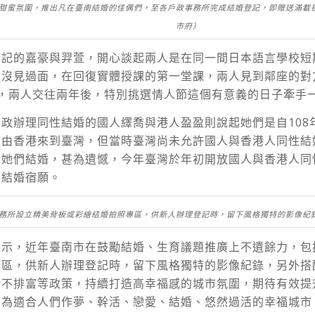
甜蜜氛圍，推出凡在臺南結婚的佳偶們，至各戶政事務所完成結婚登記，即贈送滿載
市府）
登記的嘉豪與羿萱，開心談起兩人是在同一間日本語言學校短
從沒見過面，在回復實體授課的第一堂課，兩人見到鄰座的對
往，兩人交往兩年後，特別挑選情人節這個有意義的日子牽手
政辦理同性結婚的國人繹喬與港人盈盈則說起她們是自108
前由香港來到臺灣，但當時臺灣尚未允許國人與香港人同性結
睹她們結婚，甚為遺憾，今年臺灣於年初開放國人與香港人同
償結婚宿願。
務所設立精美背板或彩繪結婚拍照專區，供新人辦理登記時，留下風格獨特的影像紀
表示，近年臺南市在鼓勵結婚、生育議題推廣上不遺餘力，包
專區，供新人辦理登記時，留下風格獨特的影像紀錄，另外搭
面不排富等政策，持續打造高幸福感的城市氛圍，期待有效提
南為適合人們作夢、幹活、戀愛、結婚、悠然過活的幸福城市