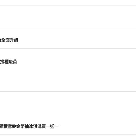
房全面升級
接種疫苗
主打 累積雪鈴金幣抽冰淇淋買一送一