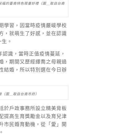
祝福的臺南特色限量好禮（圖＿取自台南
期學習，因當時疫情嚴峻學校
方，就萌生了好感，並在認識
一生。
年認識，當時正值疫情蔓延，
婚，期間又歷經繹喬之母親過
性結婚，所以特別選在今日辦
錄（圖＿取自台南市府）
括於戶政事務所設立精美背板
配提高生育獎勵金以及育兒津
升市民婚育動機，從「愛」開
。