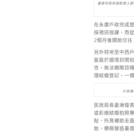
臺南市政府搭配情人節
在永康戶政完成
採視訊授課，而
2個月後開始交
另外特地至中西戶
盈盈於國境封閉
世，無法親眼目
理結婚登記，一
戶政事
民政局長姜淋煌
或彩繪結婚拍照
貼、托育補助全
始，積極營造臺