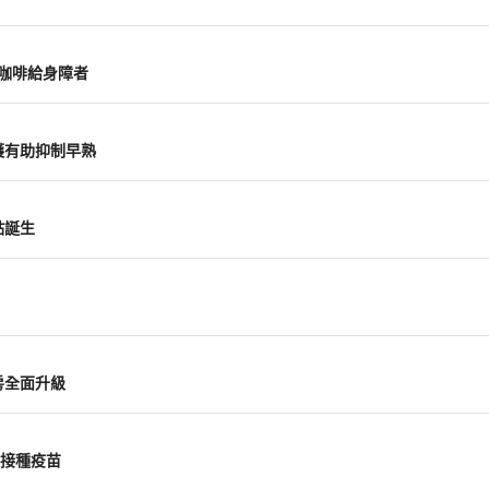
山咖啡給身障者
護有助抑制早熟
點誕生
房全面升級
接種疫苗