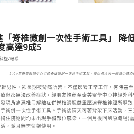
進「脊椎微創一次性手術工具」 降
度高達9成5
蘇旋/報導
2020年奇美醫學中心引進脊椎微創一次性手術工具，提供病人另一個減少感染
年輕男性，卻長期被背痛所苦，不僅影響正常工作，有時甚
治療但都無法改善症狀，經朋友推薦至奇美醫學中心神經外科
後發現背痛爲椎弓解離症併脊椎滑脫嚴重壓迫脊椎神經所導致
創手術併一次性手術工具
。手術後隔天可著背架下床活動，三
術住院期間均未出現手術部位感染，一個月後回到原職場(需
生活，並且無需背架使用。