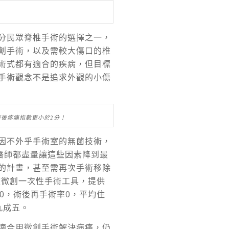
分民眾脊椎手術的選擇之一，
創手術，以及需較大傷口的椎
術式都有適合的疾病，但目標
手術觀念不是追求外觀的小傷
後疼痛指數更小於2分！
因不外乎手術室的無菌技術，
醫師都盡量讓這些因素降到最
的計畫，甚至需再次手術移除
椎微創一次性手術工具，提供
0，術後再手術率0，平均住
九成五。
適合用微創手術解決病痛，仍