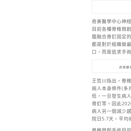
奇美醫學中心神
目前各種脊椎微
籠融合骨釘固定
都是對於組織做
口，而是追求手
奇美醫
王哲川指出，脊
病人本身條件(多
低，一旦發生病
骨釘等。因此20
病人另一個減少感
院日5.7天，平
脊椎微創手術目