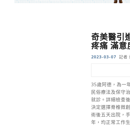
奇美醫引
疼痛 滿意
2023-03-07
記者 
35歲阿德，為一
民俗療法及保守
就診。詳細檢查
決定選擇
脊椎微
術後五天出院，手
年，均正常工作