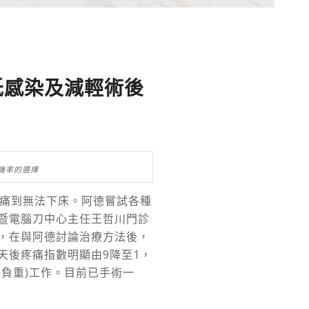
低感染及減輕術後
機率的選擇
至痛到無法下床。阿德嘗試各種
暨電腦刀中心主任王哲川門診
，在與阿德討論治療方法後，
天後疼痛指數明顯由9降至1，
負重)工作。目前已手術一