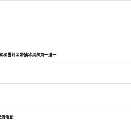
主打 累積雪鈴金幣抽冰淇淋買一送一
交流活動