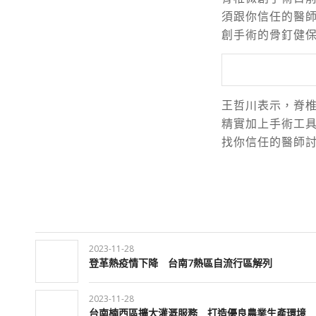
須跟你信任的醫
創手術的骨釘健
王哲川表示，脊
精實加上手術工
找你信任的醫師討
2023-11-28
登革熱疫情下降 台南7熱區自流行區解列
2023-11-28
台南楠西區擴大灌溉服務 打造優良農業生產環境