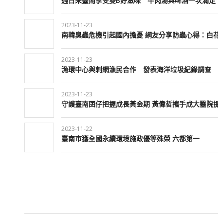
週日來臺南享受雙B好滋味 牛肉湯與啤酒一次滿足
2023-11-23
南韓臭蟲危機引起國內擔憂 網友分享防蟲心得：白
2023-11-23
漁環中心與刺網漁民合作 發表海洋垃圾紀錄調查
2023-11-23
守護臺南囝仔把握成長黃金期 黃偉哲攜手成大醫院
2023-11-22
臺南市獲全國永續環境施政優等殊榮 六都第一