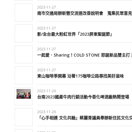
2023-11-27
南市交通局辦新營交流道改善說明會 蒐集民眾意見
2023-11-27
影/全台最大粉紅世界「2023屏東聖誕節」
2023-11-27
一起愛．Sharing！COLD STONE 耶誕新品雙
2023-11-27
東山咖啡季開幕 沿著175咖啡公路尋找美好滋味
2023-11-26
台南2023國產牛肉行銷活動今善化啤酒廠熱鬧登場
2023-11-26
「心手相連 文化共融」蔡麗青議員舉辦新住民文化