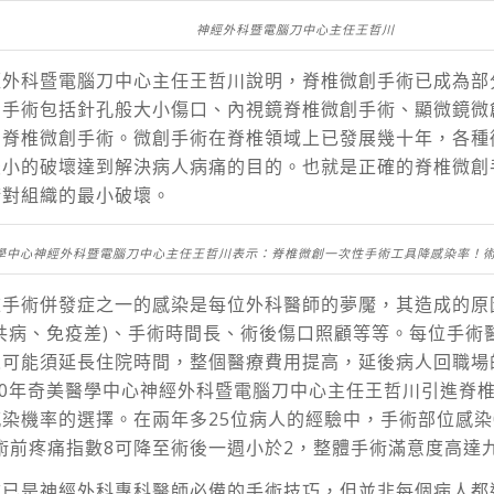
神經外科暨電腦刀中心主任王哲川
經外科暨電腦刀中心主任王哲川說明，脊椎微創手術已成為部
創手術包括針孔般大小傷口、內視鏡脊椎微創手術、顯微鏡微
的脊椎微創手術。微創手術在脊椎領域上已發展幾十年，各種
最小的破壞達到解決病人病痛的目的。也就是正確的脊椎微創
術對組織的最小破壞。
學中心神經外科暨電腦刀中心主任王哲川表示：脊椎微創一次性手術工具降感染率！術
椎手術併發症之一的感染是每位外科醫師的夢魘，其造成的原
共病、免疫差)、手術時間長、術後傷口照顧等等。每位手術
人可能須延長住院時間，整個醫療費用提高，延後病人回職場
20年奇美醫學中心神經外科暨電腦刀中心主任王哲川引進脊
染機率的選擇。在兩年多25位病人的經驗中，手術部位感染
均術前疼痛指數8可降至術後一週小於2，整體手術滿意度高達
前已是神經外科專科醫師必備的手術技巧，但並非每個病人都