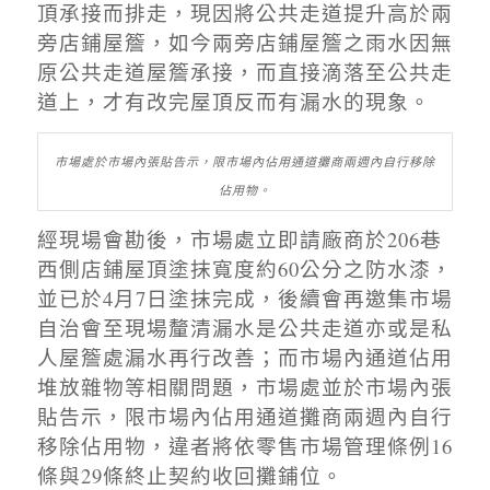
頂承接而排走，現因將公共走道提升高於兩
旁店鋪屋簷，如今兩旁店鋪屋簷之雨水因無
原公共走道屋簷承接，而直接滴落至公共走
道上，才有改完屋頂反而有漏水的現象。
市場處於市場內張貼告示，限市場內佔用通道攤商兩週內自行移除
佔用物。
經現場會勘後，市場處立即請廠商於
206
巷
西側店鋪屋頂塗抹寬度約
60
公分之防水漆，
並已於
4
月
7
日塗抹完成，後續會再邀集市場
自治會至現場釐清漏水是公共走道亦或是私
人屋簷處漏水再行改善；而市場內通道佔用
堆放雜物等相關問題，市場處並於市場內張
貼告示，限市場內佔用通道攤商兩週內自行
移除佔用物，違者將依零售市場管理條例
16
條與
29
條終止契約收回攤鋪位。