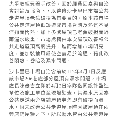
央爭取經費著手改善，囿於經費因素與自治
會討論及協商下，以整修沙卡里巴市場公共
走道屋頂老舊破損為首要目的，原本該市場
公共走道屋頂低矮造成市場昏暗及熱氣不易
流通而悶熱，加上多處屋頂已老舊破損而遇
雨漏水嚴重，市場處藉由本次屋頂改善將公
共走道屋頂高度提升，進而增加市場明亮
度，並加裝抽風扇使空氣易於流通，藉此改
善悶熱、昏暗及漏水問題。
沙卡里巴市場自治會前於
112
年
4
月
1
日反應
該市場
206
巷處部分屋頂有漏水問題，市場
處長陳豪吉立即於
4
月
2
日率隊偕同設計監造
單位及施工單位至現場勘查，其漏水原因為
公共走道兩旁店鋪屋頂老舊即有破損而漏
水，尚未改善公共走道屋頂時因該屋頂在兩
旁店鋪屋簷之下，所以漏水皆由公共走道屋