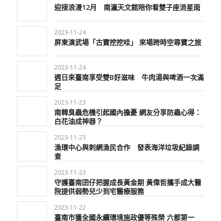
迎接浪漫12月 南瀛天文館陪你看雙子座流星雨
2023-11-24
屏東演武場「古寶挖挖哇」 來場跨時空尋寶之旅
2023-11-24
週日來臺南享受雙B好滋味 牛肉湯與啤酒一次滿
足
2023-11-23
南韓臭蟲危機引起國內擔憂 網友分享防蟲心得：
白花油成神器？
2023-11-23
漁環中心與刺網漁民合作 發表海洋垃圾紀錄調
查
2023-11-23
守護臺南囝仔把握成長黃金期 黃偉哲攜手成大醫
院提供弱勢兒少到宅醫療服務
2023-11-22
臺南市獲全國永續環境施政優等殊榮 六都第一