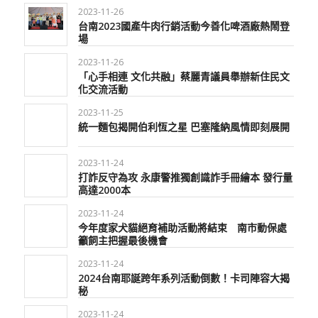
2023-11-26
台南2023國產牛肉行銷活動今善化啤酒廠熱鬧登
場
2023-11-26
「心手相連 文化共融」蔡麗青議員舉辦新住民文
化交流活動
2023-11-25
統一麵包揭開伯利恆之星 巴塞隆納風情即刻展開
2023-11-24
打詐反守為攻 永康警推獨創識詐手冊繪本 發行量
高達2000本
2023-11-24
今年度家犬貓絕育補助活動將結束 南市動保處
籲飼主把握最後機會
2023-11-24
2024台南耶誕跨年系列活動倒數！卡司陣容大揭
秘
2023-11-24