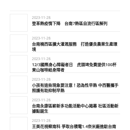
2023-11-28
登革熱疫情下降 台南7熱區自流行區解列
2023-11-28
台南楠西區擴大灌溉服務 打造優良農業生產環
境
2023-11-28
12/3國際身心障礙者日 虎頭埤免費提供100杯
東山咖啡給身障者
2023-11-28
小孩有這些現象要注意！恐為性早熟 中西醫攜手
照護有助抑制早熟
2023-11-28
台南永康區嶄新多功能活動中心揭幕 社區活動新
據點誕生
2023-11-28
王美花視察南科 爭取台積電1.4奈米廠進駐台南