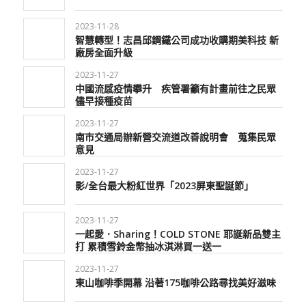
2023-11-28
智慧轉型！志昌邱鋼鐵公司成功收購期美科技 新
廠房全面升級
2023-11-27
中國流感疫情攀升 疾管署籲有計畫前往之民眾
儘早接種疫苗
2023-11-27
南市交通局辦新營交流道改善說明會 蒐集民眾
意見
2023-11-27
影/全台最大粉紅世界「2023屏東聖誕節」
2023-11-27
一起愛．Sharing！COLD STONE 耶誕新品雙主
打 累積雪鈴金幣抽冰淇淋買一送一
2023-11-27
東山咖啡季開幕 沿著175咖啡公路尋找美好滋味