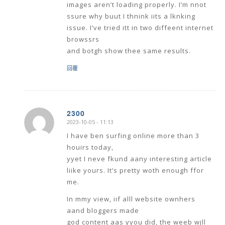
images aren’t loading properly. I’m nnot
ssure why buut I thnink iits a lknking
issue. I’ve tried itt in two diffeent internet
browssrs
and botgh show thee same results.
回覆
2300
2023-10-05 - 11:13
says:
I have ben surfing online more than 3
houirs today,
yyet I neve fkund aany interesting article
liike yours. It’s pretty woth enough ffor
me.
In mmy view, iif alll website ownhers
aand bloggers made
god content aas yyou did, the weeb wjll