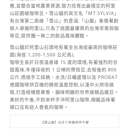
應,並整合當地農業資源,致力培育出最穩定的阿里
山莊園級咖啡豆。雪山貓的英文名「MT.SYLVIA」
有台灣第二高峰「雪山」的意涵;「山貓」象徵著創
辦人尋遍阿里山,只為了挑選最優質的台灣茶葉與咖
啡豆,提供獨一無二的飲品風味體驗。
雪山貓於阿里山石頭地有著全台海拔最高的咖啡莊
園(海拔 1,200-1,500 公尺高),
咖啡生長於日夜溫差達 15 度的環境,有著強烈的甘
甜風味,年僅採收約 1 公噸的帶殼豆,去殼後約 800
公斤,透過手工採摘、水洗/日曬處理以及 PROBAT
德國咖啡烘豆機的精密溫度控制,以淺中火烘培過
程,打造柑橘堅果香、韻味明顯的世界級精品魔豆。
美好的午後,不妨來杯手沖阿里山咖啡,細膩品味著
順口且有迷人香氣的咖啡。
【雪山貓】法式丁骨豬排早午餐