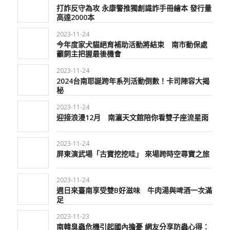
打詐反守為攻 永康警推獨創識詐手冊繪本 發行量
高達2000本
2023-11-24
今年度家犬貓絕育補助活動將結束 南市動保處
籲飼主把握最後機會
2023-11-24
2024台南耶誕跨年系列活動倒數！卡司陣容大揭
秘
2023-11-24
迎接浪漫12月 南瀛天文館陪你看雙子座流星雨
2023-11-24
屏東演武場「古寶挖挖哇」 來場跨時空尋寶之旅
2023-11-24
週日來臺南享受雙B好滋味 牛肉湯與啤酒一次滿
足
2023-11-23
南韓臭蟲危機引起國內擔憂 網友分享防蟲心得：