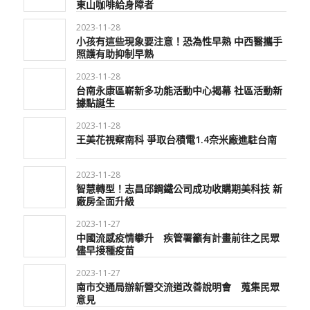
東山咖啡給身障者
2023-11-28
小孩有這些現象要注意！恐為性早熟 中西醫攜手
照護有助抑制早熟
2023-11-28
台南永康區嶄新多功能活動中心揭幕 社區活動新
據點誕生
2023-11-28
王美花視察南科 爭取台積電1.4奈米廠進駐台南
2023-11-28
智慧轉型！志昌邱鋼鐵公司成功收購期美科技 新
廠房全面升級
2023-11-27
中國流感疫情攀升 疾管署籲有計畫前往之民眾
儘早接種疫苗
2023-11-27
南市交通局辦新營交流道改善說明會 蒐集民眾
意見