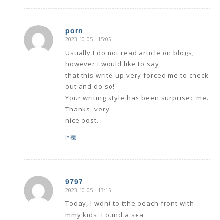
porn
2023-10-05 - 15:05
says:
Usually I do not read article on blogs,
however I would like to say
that this write-up very forced me to check
out and do so!
Your writing style has been surprised me.
Thanks, very
nice post.
回覆
9797
2023-10-05 - 13:15
says:
Today, I wdnt to tthe beach front with
mmy kids. I ound a sea