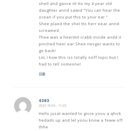
shell and gavve itt tto my 4 year old
daughter annd sawid “You can hear the
ocean if you put this to your ear.”
Shee plaed the shel tto herr eear annd
screamed.
Thee was a heermit crabb inside andd it
pinched heer ear.Shee nevger wants to
go back!
LoL I kow this iss totally ooff topic but I
had to tell someone!
回覆
4393
2023-10-05 - 11:25
says:
Hello jusat wanted to givce yoou a qhick
hedads up and let yoou know a feww off
thhe