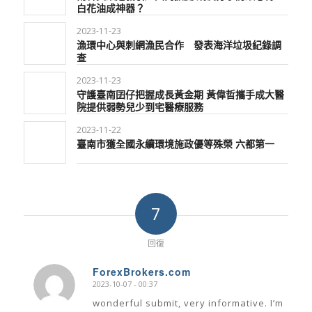
白花油成神器？
2023-11-23
漁環中心與刺網漁民合作 發表海洋垃圾紀錄調
查
2023-11-23
守護臺南囝仔把握成長黃金期 黃偉哲攜手成大醫
院提供弱勢兒少到宅醫療服務
2023-11-22
臺南市獲全國永續環境施政優等殊榮 六都第一
7
回復
ForexBrokers.com
2023-10-07 - 00:37
says:
wonderful submit, very informative. I’m