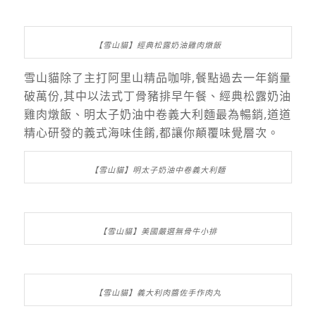
【雪山貓】經典松露奶油雞肉燉飯
雪山貓除了主打阿里山精品咖啡,餐點過去一年銷量
破萬份,其中以法式丁骨豬排早午餐、經典松露奶油
雞肉燉飯、明太子奶油中卷義大利麵最為暢銷,道道
精心研發的義式海味佳餚,都讓你顛覆味覺層次。
【雪山貓】明太子奶油中卷義大利麵
【雪山貓】美國嚴選無骨牛小排
【雪山貓】義大利肉醬佐手作肉丸