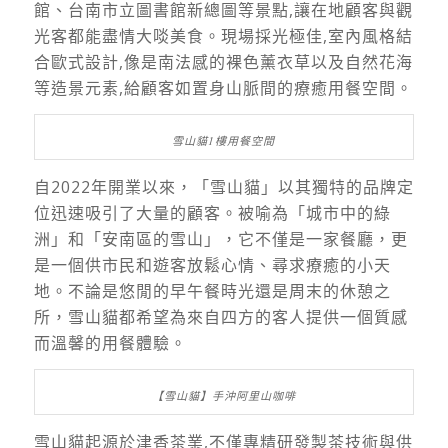
館、台南市立圖書館新總圖等景點,讓在地顧客與觀
光客都能盡情大啖美食。現場採光極佳,室內風格結
合歐式設計,像是南法感的裸色薰衣草以及自然花海
等造景元素,給顧客如置身山脈間的療癒用餐空間。
雪山貓1樓用餐空間
自2022年開業以來，「雪山貓」以其獨特的品牌定
位迅速吸引了大量的顧客。被喻為「城市中的綠
洲」和「安南區的雪山」，它不僅是一家餐廳，更
是一個供市民和遊客放鬆心情、尋求療癒的小天
地。不論是悠閒的早午餐時光還是周末的休憩之
所，雪山貓都希望為來自四方的客人提供一個質感
而溫馨的用餐體驗。
【雪山貓】手沖阿里山咖啡
雪山貓起源於津香茶業,不僅專精研發製茶技術與供