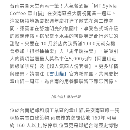
台南美食天堂再添一筆！人氣餐酒館「MT.Sylvia
Coffee 雪山貓」在安南區盛大慶祝開業一週年。
這家店特地為慶祝週年慶打造了歐式花海二樓空
間，讓賓客在舒適明亮的氛圍中，享受各式新升級
的歐義佳餚。搭配當季水果的可朗芙是此行必試的
甜點。只要在 10 月於店內消費滿1,000元就有機
會參加「扭蛋抽抽樂」與「周年慶抽獎」，最吸引
人的獎項當屬最大獎為市值5,000元的【阿里山莊
園級咖啡豆】及【超人氣四人份套餐】。更多詳情
與優惠，請關注【
雪山貓】
官方粉絲團，共同慶祝
雪山貓一周年，為台南的用餐體驗留下難忘回憶。
【雪山貓】整棟外觀
位於台南近郊和順工業區的雪山貓,是安南區唯一獨
棟極美雪白建築物,兩層樓的空間佔地 160坪,可容
納 160 人以上,好停車,位置更是鄰近台灣歷史博物