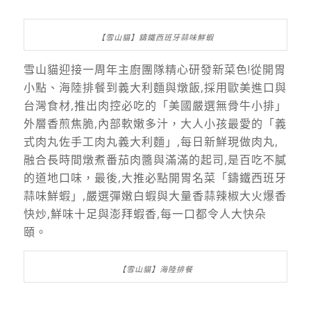
【雪山貓】鑄鐵西班牙蒜味鮮蝦
雪山貓迎接一周年主廚團隊精心研發新菜色!從開胃
小點、海陸排餐到義大利麵與燉飯,採用歐美進口與
台灣食材,推出肉控必吃的「美國嚴選無骨牛小排」
外層香煎焦脆,內部軟嫩多汁，大人小孩最愛的「義
式肉丸佐手工肉丸義大利麵」,每日新鮮現做肉丸,
融合長時間燉煮番茄肉醬與滿滿的起司,是百吃不膩
的道地口味，最後,大推必點開胃名菜「鑄鐵西班牙
蒜味鮮蝦」,嚴選彈嫩白蝦與大量香蒜辣椒大火爆香
快炒,鮮味十足與澎拜蝦香,每一口都令人大快朵
頤。
【雪山貓】海陸排餐