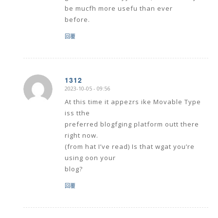
be mucfh more usefu than ever
before.
回覆
1312
2023-10-05 - 09:56
says:
At this time it appezrs ike Movable Type
iss tthe
preferred blogfging platform outt there
right now.
(from hat I’ve read) Is that wgat you’re
using oon your
blog?
回覆