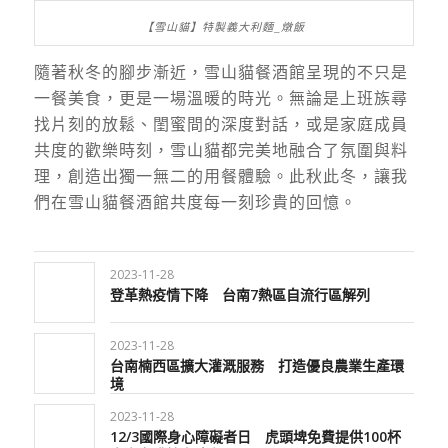
【雪山貓】特製義大利麵_燉飯
隨著秋冬的腳步漸近，雪山貓餐酒館呈現的不只是
一餐美食，更是一場溫暖的時光。無論是上班族尋
找片刻的放鬆、閨蜜間的深度對話，或是家庭成員
共度的歡樂時刻，雪山貓都完美地融合了氛圍與料
理，創造出獨一無二的用餐體驗。此秋此冬，讓我
們在雪山貓餐酒館共度每一刻珍貴的回憶。
2023-11-28
登革熱疫情下降 台南7熱區自流行區解列
2023-11-28
台南楠西區擴大灌溉服務 打造優良農業生產環
境
2023-11-28
12/3國際身心障礙者日 虎頭埤免費提供100杯