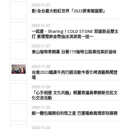
2023-11-27
影/全台最大粉紅世界「2023屏東聖誕節」
2023-11-27
一起愛．Sharing！COLD STONE 耶誕新品雙主
打 累積雪鈴金幣抽冰淇淋買一送一
2023-11-27
東山咖啡季開幕 沿著175咖啡公路尋找美好滋味
2023-11-26
台南2023國產牛肉行銷活動今善化啤酒廠熱鬧登
場
2023-11-26
「心手相連 文化共融」蔡麗青議員舉辦新住民文
化交流活動
2023-11-25
統一麵包揭開伯利恆之星 巴塞隆納風情即刻展開
2023-11-24