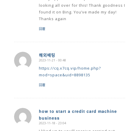
looking all over for this! Thank goodness I
found it on Bing. You’ve made my day!
Thanks again
回覆
해외배팅
2023-11-21 - 00:48
says:
https://cq.x7cq.vip/home.php?
mod=space&uid=8898135
回覆
how to start a credit card machine
business
says:
2023-11-18 - 23:04