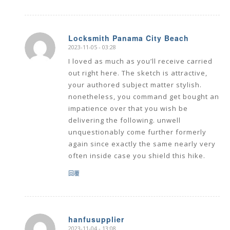
Locksmith Panama City Beach
2023-11-05 - 03:28
says:
I loved as much as you’ll receive carried
out right here. The sketch is attractive,
your authored subject matter stylish.
nonetheless, you command get bought an
impatience over that you wish be
delivering the following. unwell
unquestionably come further formerly
again since exactly the same nearly very
often inside case you shield this hike.
回覆
hanfusupplier
2023-11-04 - 13:08