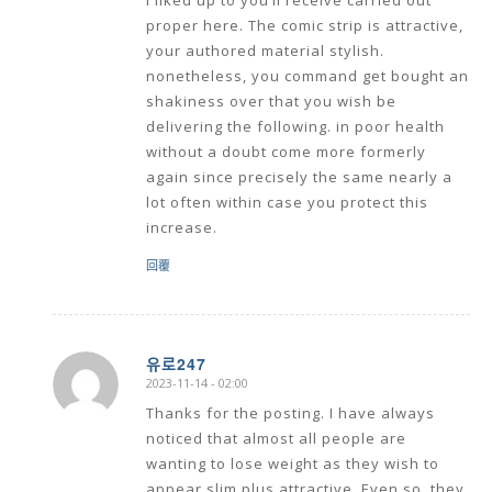
I liked up to you’ll receive carried out
proper here. The comic strip is attractive,
your authored material stylish.
nonetheless, you command get bought an
shakiness over that you wish be
delivering the following. in poor health
without a doubt come more formerly
again since precisely the same nearly a
lot often within case you protect this
increase.
回覆
유로247
2023-11-14 - 02:00
says:
Thanks for the posting. I have always
noticed that almost all people are
wanting to lose weight as they wish to
appear slim plus attractive. Even so, they