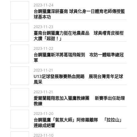
2023-11-24
台鋼獵鷹深耕臺南 球員化身一日體育老師傳授籃
球基本功
2023-11-23
臺南台鋼獵鷹力挺在地農產品 球員嚐青皮椪柑
大讚「超甜！」
2023-11-22
台鋼獵鷹新洋將葛瑞飛報到 攻防一體瞄準總冠
軍
2023-11-21
U13足球發展聯賽熱血開踢 展現台灣青年足球
風采
2023-11-21
愛爾蘭籍翔恩加入獵鷹教練團 新賽季出任助理
教練
2023-11-20
台鋼獵鷹「氣氛大師」阿修羅離隊 「拉拉山」
連線成絕響
2023-11-10