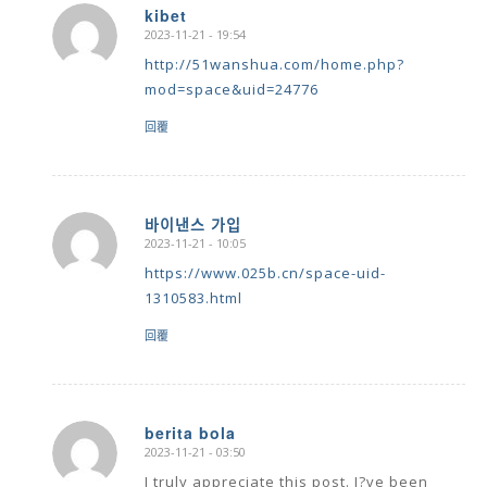
kibet
2023-11-21 - 19:54
says:
http://51wanshua.com/home.php?
mod=space&uid=24776
回覆
바이낸스 가입
2023-11-21 - 10:05
says:
https://www.025b.cn/space-uid-
1310583.html
回覆
berita bola
2023-11-21 - 03:50
says:
I truly appreciate this post. I?ve been