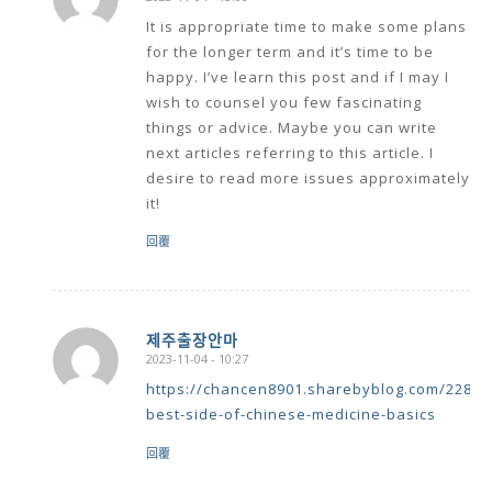
says:
It is appropriate time to make some plans
for the longer term and it’s time to be
happy. I’ve learn this post and if I may I
wish to counsel you few fascinating
things or advice. Maybe you can write
next articles referring to this article. I
desire to read more issues approximately
it!
回覆
제주출장안마
2023-11-04 - 10:27
says:
https://chancen8901.sharebyblog.com/22880
best-side-of-chinese-medicine-basics
回覆