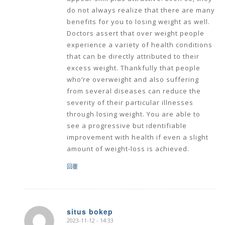
do not always realize that there are many
benefits for you to losing weight as well.
Doctors assert that over weight people
experience a variety of health conditions
that can be directly attributed to their
excess weight. Thankfully that people
who’re overweight and also suffering
from several diseases can reduce the
severity of their particular illnesses
through losing weight. You are able to
see a progressive but identifiable
improvement with health if even a slight
amount of weight-loss is achieved.
回覆
situs bokep
2023-11-12 - 14:33
says: