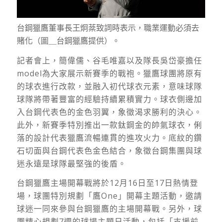
台鋼獵鷹董事長王炯棻致詞時表示，職業運動必須去
賭化（圖＿台鋼獵鷹提供）。
記者會上，簡偉儒、谷毛唯嘉以及隊長吳岱豪擔任
model為大家展示新賽季的戰袍。獵鷹球團將原有
的球衣進行改款，並融入初代球衣元素，意味球隊
球隊將帶著豐富的經驗持續累積實力。球衣側邊加
入台鋼代表色的金色羽翼，象徵渴求勝利的決心。
此外，新賽季特別推出一款鈦鋼金的帥氣球衣，俐
落的設計代表獵鷹流暢連貫的進攻火力。底紋的鑽
石切面與台鋼代表色金色結合，象徵台鋼集團與球
迷永遠是球隊最堅強的後盾。
台鋼獵鷹主場開幕戰將於12月16日至17日熱情登
場，球團特別規劃「鷹One」開幕主題活動，邀請
球迷一同來參與台鋼獵鷹的主場開幕戰。另外，球
團精心規劃7週的球場主題日活動，包括「支援前