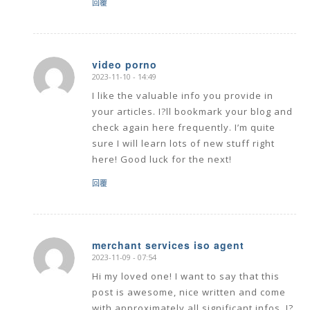
回覆
video porno
2023-11-10 - 14:49
says:
I like the valuable info you provide in
your articles. I?ll bookmark your blog and
check again here frequently. I’m quite
sure I will learn lots of new stuff right
here! Good luck for the next!
回覆
merchant services iso agent
2023-11-09 - 07:54
says:
Hi my loved one! I want to say that this
post is awesome, nice written and come
with approximately all significant infos. I?