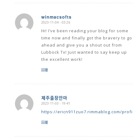
winmacsofts
2023-11-04 - 03:26
says:
Hi! I’ve been reading your blog for some
time now and finally got the bravery to go
ahead and give you a shout out from
Lubbock Tx! Just wanted to say keep up
the excellent work!
回覆
제주출장안마
2023-11-03 - 19:41
says:
https://ericn911zuo7.rimmablog.com/profile
回覆