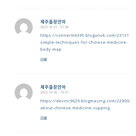
제주출장안마
2023-10-31 - 07:38
says:
https://connerm6395.blogunok.com/23131179
simple-techniques-for-chinese-medicine-
body-map
回覆
제주출장안마
2023-10-30 - 19:31
says:
https://devinc9629.blogmazing.com/22900214
about-chinese-medicine-cupping
回覆