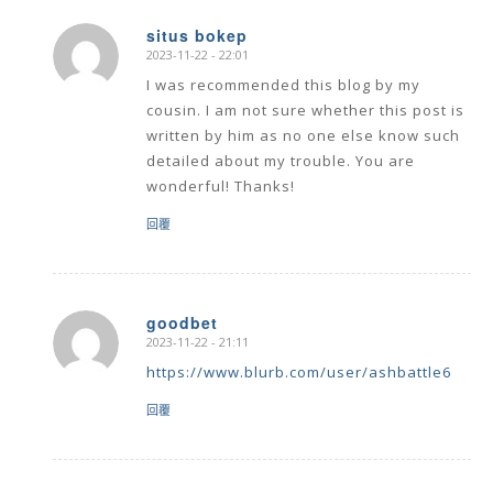
situs bokep
2023-11-22 - 22:01
says:
I was recommended this blog by my
cousin. I am not sure whether this post is
written by him as no one else know such
detailed about my trouble. You are
wonderful! Thanks!
回覆
goodbet
2023-11-22 - 21:11
says:
https://www.blurb.com/user/ashbattle6
回覆