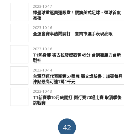
2023-10-17
棒壘球重返奧運殿堂！腰旗美式足球、壁球首度
亮相
2023-10-16
全運會賽事熱鬧開打 臺南市選手表現亮眼
2023-10-16
T1熱身賽 德古拉發威豪奪45分 台鋼獵鷹力台新
戰神
2023-10-14
台灣亞運代表團奪67獎牌 鄭文燦臉書：加碼每月
津貼最高可達7萬1千元
2023-10-13
T1新賽季10月底開打 例行賽70場比賽 取消季後
挑戰賽
42