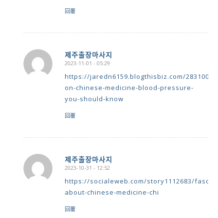
回覆
제주출장마사지
2023-11-01 - 05:29
says:
https://jaredn6159.blogthisbiz.com/28310075/
on-chinese-medicine-blood-pressure-
you-should-know
回覆
제주출장마사지
2023-10-31 - 12:52
says:
https://socialeweb.com/story1112683/fascina
about-chinese-medicine-chi
回覆