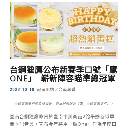
台鋼獵鷹公布新賽季口號「鷹
ONE」 嶄新陣容瞄準總冠軍
2023-10-18
記者田靖／台南報導
台鋼獵鷹舉行開季記者會，秀出新款球衣（圖＿台鋼獵鷹提供）。
臺南台鋼獵鷹昨日於臺南市美術館2館舉辦新球季
開季記者會，宣布今年將用「鷹One」作為年度口