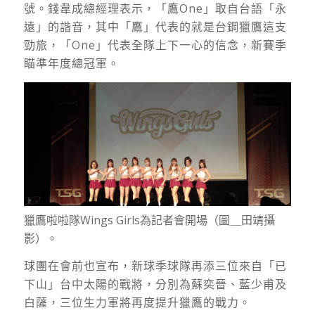
號。錢韋成總經理表示，「鷹One」取自台語「永
遠」的諧音，其中「鷹」代表的就是台鋼獵鷹這支
勁旅，「One」代表全隊上下一心的信念，新賽季
瞄準年度總冠軍。
獵鷹啦啦隊Wings Girls為記者會開場（圖＿田靖攝
影）。
球團在會前也宣布，新球季球隊再添三位來自「已
下山」台中太陽的戰將，分別為蘇奕晉、藍少甫及
白薩，三位生力軍將再度提升獵鷹的戰力。