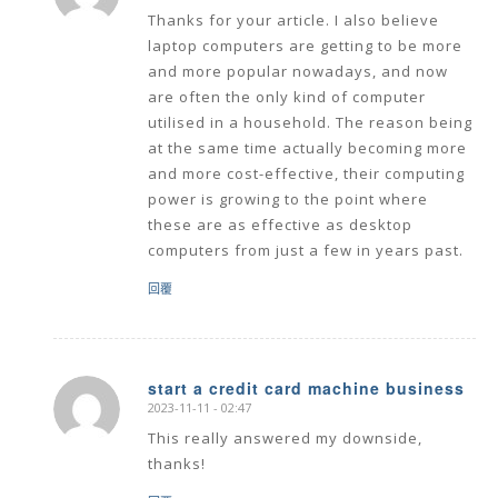
Thanks for your article. I also believe
laptop computers are getting to be more
and more popular nowadays, and now
are often the only kind of computer
utilised in a household. The reason being
at the same time actually becoming more
and more cost-effective, their computing
power is growing to the point where
these are as effective as desktop
computers from just a few in years past.
回覆
start a credit card machine business
2023-11-11 - 02:47
says:
This really answered my downside,
thanks!