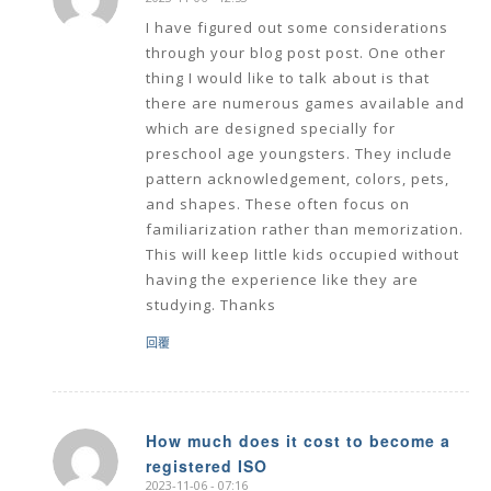
says:
I have figured out some considerations
through your blog post post. One other
thing I would like to talk about is that
there are numerous games available and
which are designed specially for
preschool age youngsters. They include
pattern acknowledgement, colors, pets,
and shapes. These often focus on
familiarization rather than memorization.
This will keep little kids occupied without
having the experience like they are
studying. Thanks
回覆
How much does it cost to become a
registered ISO
says:
2023-11-06 - 07:16