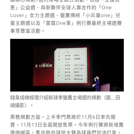
憲」公益週、與新夥伴全球人壽合作的「One
Lover」女力主題週、獵鷹傳統「小兵童one」兒
童主題週以及「雷霆One軍」例行賽最終主場週賽
事等豐富活動。
錢韋成總經理介紹新球季獵鷹主場週的規劃（圖＿田
靖攝影）。
票務規劃方面，上半季門票將於11月6日率先開
賣，11月13日全面開放售票。今年例行賽將新增鷹
援吶喊區，集中熱血球迷大聲為球員們加油打氣。