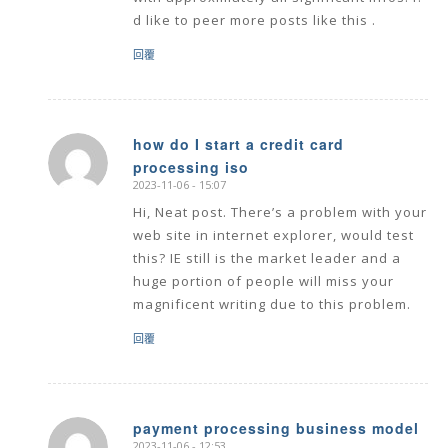
d like to peer more posts like this .
回覆
how do I start a credit card
processing iso
says:
2023-11-06 - 15:07
Hi, Neat post. There’s a problem with your
web site in internet explorer, would test
this? IE still is the market leader and a
huge portion of people will miss your
magnificent writing due to this problem.
回覆
payment processing business model
2023-11-06 - 12:53