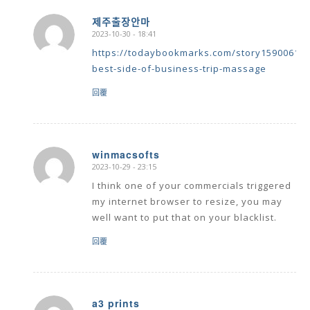
제주출장안마
2023-10-30 - 18:41
says:
https://todaybookmarks.com/story15900613/
best-side-of-business-trip-massage
回覆
winmacsofts
2023-10-29 - 23:15
says:
I think one of your commercials triggered
my internet browser to resize, you may
well want to put that on your blacklist.
回覆
a3 prints