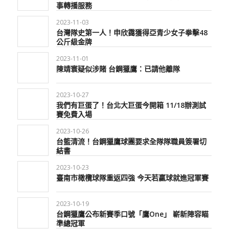
事轉播服務
2023-11-03
台灣隊史第一人！申欣靄獲得亞青少女子拳擊48
公斤級金牌
2023-11-01
陳靖寰疑似涉賭 台鋼獵鷹：已請他離隊
2023-10-27
我們有巨蛋了！台北大巨蛋今開箱 11/18辦測試
賽免費入場
2023-10-26
台籃清流！台鋼獵鷹球團要求全隊隊職員簽署切
結書
2023-10-23
臺南市橄欖球隊重返四強 今天若贏球就進冠軍賽
2023-10-19
台鋼獵鷹公布新賽季口號「鷹One」 嶄新陣容瞄
準總冠軍