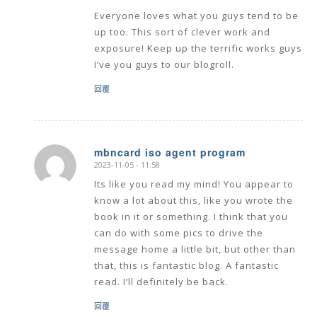
Everyone loves what you guys tend to be
up too. This sort of clever work and
exposure! Keep up the terrific works guys
I’ve you guys to our blogroll.
回覆
mbncard iso agent program
2023-11-05 - 11:58
says:
Its like you read my mind! You appear to
know a lot about this, like you wrote the
book in it or something. I think that you
can do with some pics to drive the
message home a little bit, but other than
that, this is fantastic blog. A fantastic
read. I’ll definitely be back.
回覆