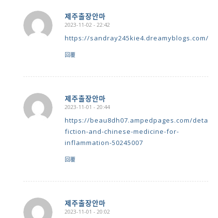
제주출장안마
2023-11-02 - 22:42
says:
https://sandray245kie4.dreamyblogs.com/pro
回覆
제주출장안마
2023-11-01 - 20:44
says:
https://beau8dh07.ampedpages.com/details
fiction-and-chinese-medicine-for-
inflammation-50245007
回覆
제주출장안마
2023-11-01 - 20:02
says: