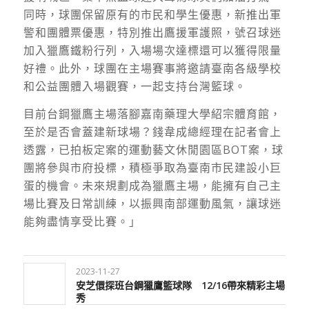
同時，球團保留原有的市民和學生優惠，新推出軍
警和團體票優惠，特別推出鷹援軍護照，號召球迷
加入獵鷹鐵粉行列，入場場次達標還可以獲得限量
好禮。此外，球團在主場賽事將邀請臺南各級學校
和公益團體入場觀賽，一起支持台灣籃球。
目前台鋼獵鷹主場落腳嘉南藥理大學紹宗體育館，
至於是否會蓋建新球場？錢韋成總經理在記者會上
透露，已拍板定案的運動藝文休閒園區BOT案，球
團將參與市府投標，積極爭取為臺南市民建設小巨
蛋的機會。未來規劃成為獵鷹主場，能擁有自己主
場比賽及日常訓練，以振興南部運動風氣，讓球迷
能夠盡情享受比賽。」
2023-11-27
安芝儇探班台鋼獵鷹籃球隊 12/16帶來精彩主場
秀