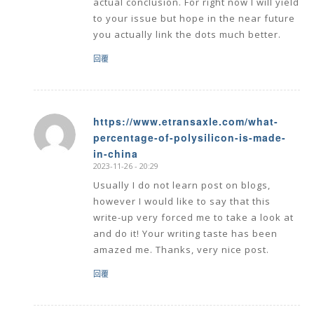
actual conclusion. For right now I will yield
to your issue but hope in the near future
you actually link the dots much better.
回覆
https://www.etransaxle.com/what-
percentage-of-polysilicon-is-made-
says:
in-china
2023-11-26 - 20:29
Usually I do not learn post on blogs,
however I would like to say that this
write-up very forced me to take a look at
and do it! Your writing taste has been
amazed me. Thanks, very nice post.
回覆