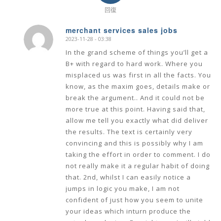
回復
merchant services sales jobs
2023-11-28 - 03:38
says:
In the grand scheme of things you’ll get a
B+ with regard to hard work. Where you
misplaced us was first in all the facts. You
know, as the maxim goes, details make or
break the argument.. And it could not be
more true at this point. Having said that,
allow me tell you exactly what did deliver
the results. The text is certainly very
convincing and this is possibly why I am
taking the effort in order to comment. I do
not really make it a regular habit of doing
that. 2nd, whilst I can easily notice a
jumps in logic you make, I am not
confident of just how you seem to unite
your ideas which inturn produce the