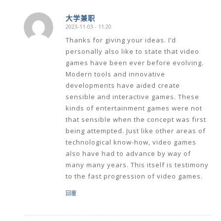
大学兼职
2023-11-03 - 11:20
says:
Thanks for giving your ideas. I’d
personally also like to state that video
games have been ever before evolving.
Modern tools and innovative
developments have aided create
sensible and interactive games. These
kinds of entertainment games were not
that sensible when the concept was first
being attempted. Just like other areas of
technological know-how, video games
also have had to advance by way of
many many years. This itself is testimony
to the fast progression of video games.
回覆