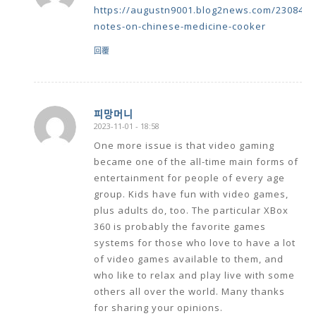
https://augustn9001.blog2news.com/2308456
notes-on-chinese-medicine-cooker
回覆
피망머니
2023-11-01 - 18:58
says:
One more issue is that video gaming
became one of the all-time main forms of
entertainment for people of every age
group. Kids have fun with video games,
plus adults do, too. The particular XBox
360 is probably the favorite games
systems for those who love to have a lot
of video games available to them, and
who like to relax and play live with some
others all over the world. Many thanks
for sharing your opinions.