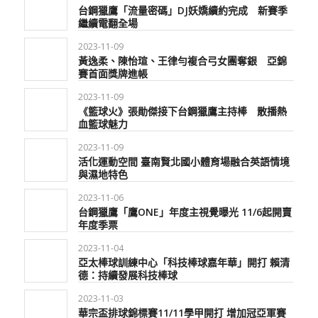
台鋼獵鷹「流量密碼」DJ妖嬌續約完成 新賽季
繼續電翻全場
2023-11-09
黃逸柔、陳怡瑄、王律勻複合弓女團奪銀 亞錦
賽首面獎牌進帳
2023-11-09
《籃球火》張勛傑接下台鋼獵鷹主持棒 散播熱
血籃球魅力
2023-11-09
活化運動空間 臺南賢北國小體育場融合英語情境
與濕地特色
2023-11-06
台鋼獵鷹「鷹ONE」年度主視覺曝光 11/6起開賣
年度季票
2023-11-04
亞太棒球訓練中心「科技棒球嘉年華」開打 賴清
德：持續發展科技棒球
2023-11-03
華宗盃排球錦標賽11/11學甲開打 增加冠亞軍賽