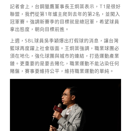
記者會上，台鋼獵鷹董事長王炯棻表示，T1是很好
聯盟，我們從第1年爐主爬到去年的第2名，並闖入
冠軍賽。強調新賽季的目標就是總冠軍，希望球員
拿出態度，朝向目標前進。
上週，SBL球員吳季穎爆出打假球的消息，讓台灣
籃球再度躍上社會版面。王炯棻強調，職業球團必
須在地化，強化球團與城市的連結，打造運動產業
鏈。更重要的是要去賭化，職業運動不能沾染任何
賭盤，賽事要維持公平，維持職業運動的單純。