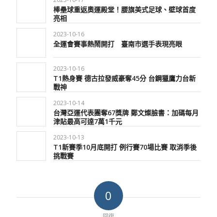
棒壘球重返奧運殿堂！腰旗美式足球、壁球首度
亮相
2023-10-16
全運會賽事熱鬧開打 臺南市選手表現亮眼
2023-10-16
T1熱身賽 德古拉發威豪奪45分 台鋼獵鷹力台新
戰神
2023-10-14
台灣亞運代表團奪67獎牌 鄭文燦臉書：加碼每月
津貼最高可達7萬1千元
2023-10-13
T1新賽季10月底開打 例行賽70場比賽 取消季後
挑戰賽
0
回復