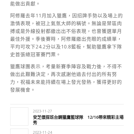
能做出貢獻。
阿修羅去年11月加入獵鷹，因招牌手勢以及場上的
激情表現，被冠上氣氛大師的稱號。無論是禁區肉
搏或是外線投射都繳出出不俗表現，也曾獲選單月
最佳外援。季後賽時，阿修羅繳出亮眼的成績單，
平均可攻下24.2分以及10.8籃板，幫助獵鷹拿下隊
史首張總冠軍賽門票。
獵鷹球團表示，考量新賽季陣容及戰力後，不得不
做出此艱難決定，再次感謝他過去付出的所有努
力，祝福未來能持續在場上發光發熱，獲得更好的
發展機會。
2023-11-27
安芝儇探班台鋼獵鷹籃球隊 12/16帶來精彩主場
秀
2023-11-24