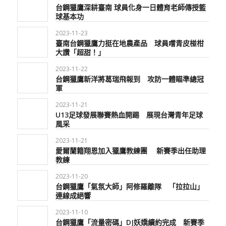
台鋼獵鷹深耕臺南 球員化身一日體育老師傳授籃
球基本功
2023-11-23
臺南台鋼獵鷹力挺在地農產品 球員嚐青皮椪柑
大讚「超甜！」
2023-11-22
台鋼獵鷹新洋將葛瑞飛報到 攻防一體瞄準總冠
軍
2023-11-21
U13足球發展聯賽熱血開踢 展現台灣青年足球
風采
2023-11-21
愛爾蘭籍翔恩加入獵鷹教練團 新賽季出任助理
教練
2023-11-20
台鋼獵鷹「氣氛大師」阿修羅離隊 「拉拉山」
連線成絕響
2023-11-10
台鋼獵鷹「流量密碼」DJ妖嬌續約完成 新賽季