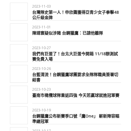
2023-11-03
台灣隊史第一人！申欣靄獲得亞青少女子拳擊48
公斤級金牌
2023-11-01
陳靖寰疑似涉賭 台鋼獵鷹：已請他離隊
2023-10-27
我們有巨蛋了！台北大巨蛋今開箱 11/18辦測試
賽免費入場
2023-10-26
台籃清流！台鋼獵鷹球團要求全隊隊職員簽署切
結書
2023-10-23
臺南市橄欖球隊重返四強 今天若贏球就進冠軍賽
2023-10-19
台鋼獵鷹公布新賽季口號「鷹One」 嶄新陣容瞄
準總冠軍
2023-10-17