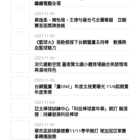
繼續電翻全場
2023-11-09
黃逸柔、陳怡瑄、王律勻複合弓女團奪銀 亞錦
賽首面獎牌進帳
2023-11-09
《籃球火》張勛傑接下台鋼獵鷹主持棒 散播熱
血籃球魅力
2023-11-09
活化運動空間 臺南賢北國小體育場融合英語情境
與濕地特色
2023-11-06
台鋼獵鷹「鷹ONE」年度主視覺曝光 11/6起開賣
年度季票
2023-11-04
亞太棒球訓練中心「科技棒球嘉年華」開打 賴清
德：持續發展科技棒球
2023-11-03
華宗盃排球錦標賽11/11學甲開打 增加冠亞軍賽
事轉播服務