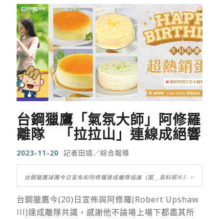
台鋼獵鷹「氣氛大師」阿修羅
離隊 「拉拉山」連線成絕響
2023-11-20
記者田靖／綜合報導
台鋼獵鷹球團今日宣布和阿修羅達成離隊協議（圖＿資料照片）。
台鋼獵鷹今(20)日宣佈與阿修羅(Robert Upshaw
III)達成離隊共識，感謝他不論場上場下都盡其所