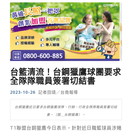
台籃清流！台鋼獵鷹球團要求
全隊隊職員簽署切結書
2023-10-26
記者田靖／台南報導
台鋼獵鷹近日要求台鋼獵鷹球隊、行銷、行政全隊隊職員簽署切結
書。（圖＿台鋼獵鷹）。
T1聯盟台鋼獵鷹今日表示，針對近日職籃球員涉賭