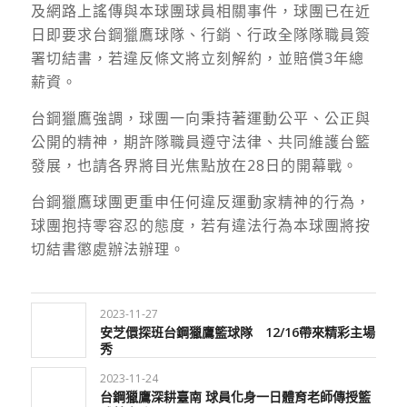
及網路上謠傳與本球團球員相關事件，球團已在近
日即要求台鋼獵鷹球隊、行銷、行政全隊隊職員簽
署切結書，若違反條文將立刻解約，並賠償
3
年總
薪資。
台鋼獵鷹強調，球團一向秉持著運動公平、公正與
公開的精神，期許隊職員遵守法律、共同維護台籃
發展，也請各界將目光焦點放在
28
日的開幕戰。
台鋼獵鷹球團更重申任何違反運動家精神的行為，
球團抱持零容忍的態度，若有違法行為本球團將按
切結書懲處辦法辦理。
2023-11-27
安芝儇探班台鋼獵鷹籃球隊 12/16帶來精彩主場
秀
2023-11-24
台鋼獵鷹深耕臺南 球員化身一日體育老師傳授籃