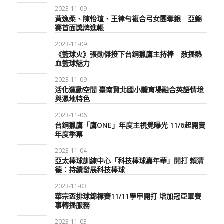
2023-11-09
黃逸柔、陳怡瑄、王律勻複合弓女團奪銀 亞錦
賽首面獎牌進帳
2023-11-09
《籃球火》張勛傑接下台鋼獵鷹主持棒 散播熱
血籃球魅力
2023-11-09
活化運動空間 臺南賢北國小體育場融合英語情境
與濕地特色
2023-11-06
台鋼獵鷹「鷹ONE」年度主視覺曝光 11/6起開賣
年度季票
2023-11-04
亞太棒球訓練中心「科技棒球嘉年華」開打 賴清
德：持續發展科技棒球
2023-11-03
華宗盃排球錦標賽11/11學甲開打 增加冠亞軍賽
事轉播服務
2023-11-03