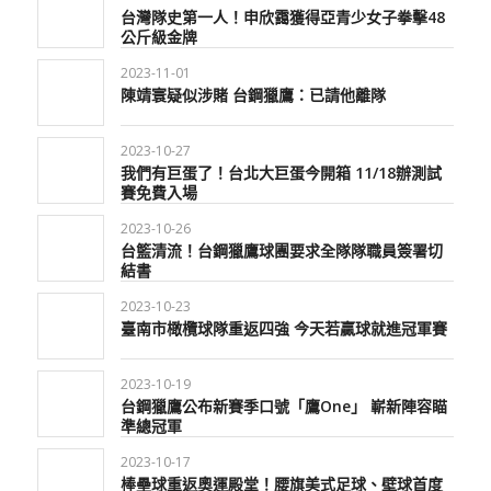
台灣隊史第一人！申欣靄獲得亞青少女子拳擊48
公斤級金牌
2023-11-01
陳靖寰疑似涉賭 台鋼獵鷹：已請他離隊
2023-10-27
我們有巨蛋了！台北大巨蛋今開箱 11/18辦測試
賽免費入場
2023-10-26
台籃清流！台鋼獵鷹球團要求全隊隊職員簽署切
結書
2023-10-23
臺南市橄欖球隊重返四強 今天若贏球就進冠軍賽
2023-10-19
台鋼獵鷹公布新賽季口號「鷹One」 嶄新陣容瞄
準總冠軍
2023-10-17
棒壘球重返奧運殿堂！腰旗美式足球、壁球首度