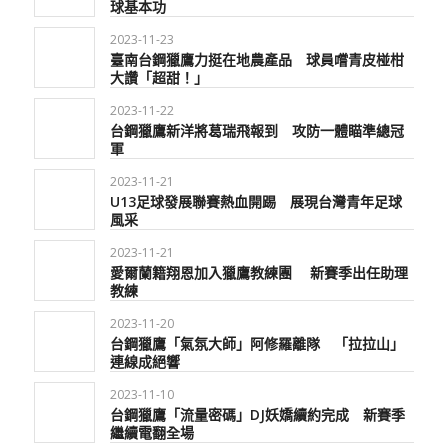
球基本功
2023-11-23
臺南台鋼獵鷹力挺在地農產品 球員嚐青皮椪柑
大讚「超甜！」
2023-11-22
台鋼獵鷹新洋將葛瑞飛報到 攻防一體瞄準總冠
軍
2023-11-21
U13足球發展聯賽熱血開踢 展現台灣青年足球
風采
2023-11-21
愛爾蘭籍翔恩加入獵鷹教練團 新賽季出任助理
教練
2023-11-20
台鋼獵鷹「氣氛大師」阿修羅離隊 「拉拉山」
連線成絕響
2023-11-10
台鋼獵鷹「流量密碼」DJ妖嬌續約完成 新賽季
繼續電翻全場