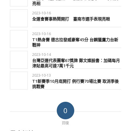
亮相
2023-10-16
全運會賽事熱鬧開打 臺南市選手表現亮眼
2023-10-16
T1熱身賽 德古拉發威豪奪45分 台鋼獵鷹力台新
戰神
2023-10-14
台灣亞運代表團奪67獎牌 鄭文燦臉書：加碼每月
津貼最高可達7萬1千元
2023-10-13
T1新賽季10月底開打 例行賽70場比賽 取消季後
挑戰賽
0
回復