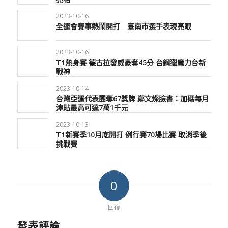
2023-10-16
全運會賽事熱鬧開打 臺南市選手表現亮眼
2023-10-16
T1熱身賽 德古拉發威豪奪45分 台鋼獵鷹力台新
戰神
2023-10-14
台灣亞運代表團奪67獎牌 鄭文燦臉書：加碼每月
津貼最高可達7萬1千元
2023-10-13
T1新賽季10月底開打 例行賽70場比賽 取消季後
挑戰賽
0
回復
發表評論