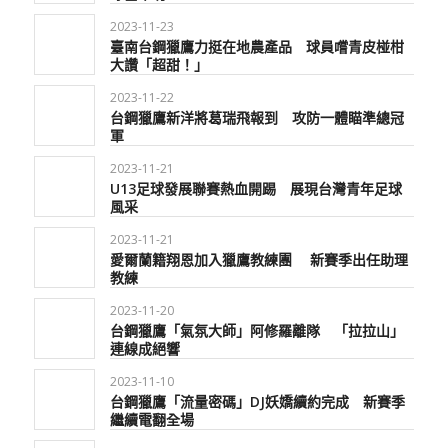
2023-11-23
臺南台鋼獵鷹力挺在地農產品 球員嚐青皮椪柑
大讚「超甜！」
2023-11-22
台鋼獵鷹新洋將葛瑞飛報到 攻防一體瞄準總冠
軍
2023-11-21
U13足球發展聯賽熱血開踢 展現台灣青年足球
風采
2023-11-21
愛爾蘭籍翔恩加入獵鷹教練團 新賽季出任助理
教練
2023-11-20
台鋼獵鷹「氣氛大師」阿修羅離隊 「拉拉山」
連線成絕響
2023-11-10
台鋼獵鷹「流量密碼」DJ妖嬌續約完成 新賽季
繼續電翻全場