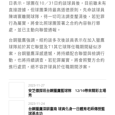
日表示，球團在10／31日約談球員後，目前雖未有
直接證據，但球團秉持最高道德原則，先命該球員
陳靖寰離開球隊，待一切司法調查釐清後，若犯罪
行為屬實，將會比照球團簽署之合約內容執行懲
處，並已主動向聯盟通報。
台鋼獵鷹強調，經約談多次後該員表示在加入獵鷹
球隊前於其它聯盟及T1其它球隊任職期間疑似涉
案，台鋼獵鷹深感遺憾，將持續配合聯盟與檢調行
動，也將持續調查，若犯罪屬實，將會照雙方合約
進行處罰，絕不容許球員於任職期間涉案。
2023-11-27
安芝儇探班台鋼獵鷹籃球隊 12/16帶來精彩主場
秀
2023-11-24
台鋼獵鷹深耕臺南 球員化身一日體育老師傳授籃
球基本功