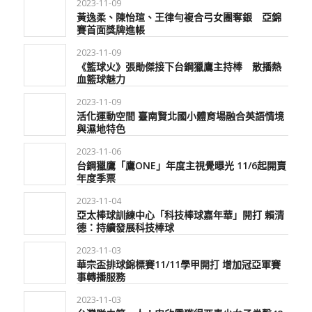
2023-11-09
黃逸柔、陳怡瑄、王律勻複合弓女團奪銀 亞錦
賽首面獎牌進帳
2023-11-09
《籃球火》張勛傑接下台鋼獵鷹主持棒 散播熱
血籃球魅力
2023-11-09
活化運動空間 臺南賢北國小體育場融合英語情境
與濕地特色
2023-11-06
台鋼獵鷹「鷹ONE」年度主視覺曝光 11/6起開賣
年度季票
2023-11-04
亞太棒球訓練中心「科技棒球嘉年華」開打 賴清
德：持續發展科技棒球
2023-11-03
華宗盃排球錦標賽11/11學甲開打 增加冠亞軍賽
事轉播服務
2023-11-03