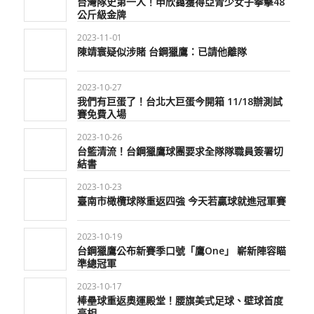
台灣隊史第一人！申欣靄獲得亞青少女子拳擊48
公斤級金牌
2023-11-01
陳靖寰疑似涉賭 台鋼獵鷹：已請他離隊
2023-10-27
我們有巨蛋了！台北大巨蛋今開箱 11/18辦測試
賽免費入場
2023-10-26
台籃清流！台鋼獵鷹球團要求全隊隊職員簽署切
結書
2023-10-23
臺南市橄欖球隊重返四強 今天若贏球就進冠軍賽
2023-10-19
台鋼獵鷹公布新賽季口號「鷹One」 嶄新陣容瞄
準總冠軍
2023-10-17
棒壘球重返奧運殿堂！腰旗美式足球、壁球首度
亮相