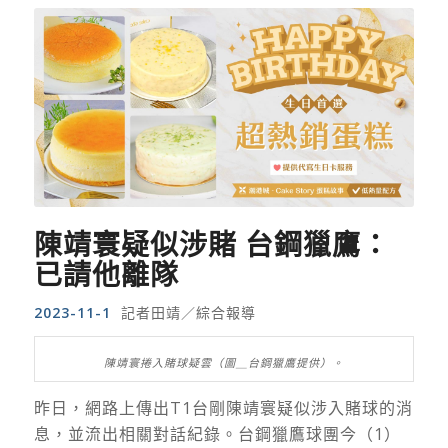
陳靖寰疑似涉賭 台鋼獵鷹：
已請他離隊
2023-11-1
記者田靖／綜合報導
陳靖寰捲入賭球疑雲（圖＿台鋼獵鷹提供）。
昨日，網路上傳出T1台剛陳靖寰疑似涉入賭球的消
息，並流出相關對話紀錄。台鋼獵鷹球團今（1）