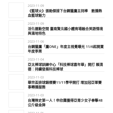
2023-11-09
《籃球火》張勛傑接下台鋼獵鷹主持棒 散播熱
血籃球魅力
2023-11-09
活化運動空間 臺南賢北國小體育場融合英語情境
與濕地特色
2023-11-06
台鋼獵鷹「鷹ONE」年度主視覺曝光 11/6起開賣
年度季票
2023-11-04
亞太棒球訓練中心「科技棒球嘉年華」開打 賴清
德：持續發展科技棒球
2023-11-03
華宗盃排球錦標賽11/11學甲開打 增加冠亞軍賽
事轉播服務
2023-11-03
台灣隊史第一人！申欣靄獲得亞青少女子拳擊48
公斤級金牌