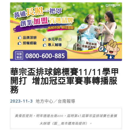
華宗盃排球錦標賽11/11學甲
開打 增加冠亞軍賽事轉播服
務
2023-11-3
地方中心／台南報導
黃偉哲提到，明年適逢台南400，屆時第45屆華宗盃排球賽也會擴
大辦理（圖＿南市體育局提供）。