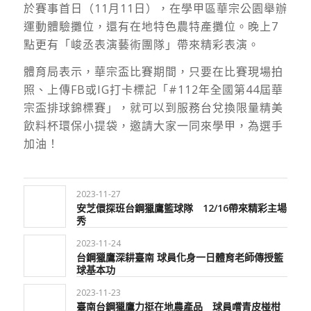
於賽事首日（11月11日），在學甲區華宗公園舉辦
運動體驗攤位，還有在地特色農特產攤位。晚上7
點更有「峻丞表演藝術團隊」帶來精彩表演。
體育局表示，華宗盃比賽期間，只要在比賽現場拍
照、上傳FB或IG打卡標記「#112年全國第44屆華
宗盃排球錦標賽」，就可以到服務台兌換限量精美
飲料杯環保小提袋，邀請大家一同來學甲，為選手
加油！
2023-11-27
安芝儇探班台鋼獵鷹籃球隊 12/16帶來精彩主場
秀
2023-11-24
台鋼獵鷹深耕臺南 球員化身一日體育老師傳授籃
球基本功
2023-11-23
臺南台鋼獵鷹力挺在地農產品 球員嚐青皮椪柑