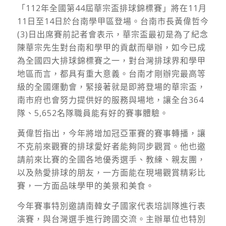
「112年全國第44屆華宗盃排球錦標賽」將在11月
11日至14日於台南學甲區登場。台南市長黃偉哲今
(3)日出席賽前記者會表示，華宗盃最初是為了紀念
陳華宗先生對台南和學甲的貢獻而舉辦，如今已成
為全國四大排球錦標賽之一，對台灣排球界和學甲
地區而言，都具有重大意義。台南才剛辦完最高等
級的全國運動會，緊接著就是即將登場的華宗盃，
南市府也會努力提供好的服務與場地，讓全台364
隊、5,652名隊職員能有好的賽事體驗。
黃偉哲指出，今年將增加冠亞軍賽的賽事轉播，讓
不克前來觀賽的排球愛好者能夠同步觀賞。他也邀
請前來比賽的全國各地優秀選手、教練、親友團，
以及熱愛排球的朋友，一方面能在現場觀賞精彩比
賽，一方面品味學甲的美景和美食。
今年賽事特別邀請南韓女子國家代表培訓隊進行表
演賽，與台灣選手進行跨國交流。主辦單位也特別