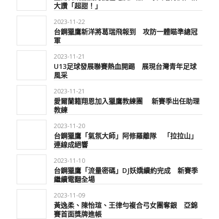
大讚「超甜！」
2023-11-22
台鋼獵鷹新洋將葛瑞飛報到 攻防一體瞄準總冠
軍
2023-11-21
U13足球發展聯賽熱血開踢 展現台灣青年足球
風采
2023-11-21
愛爾蘭籍翔恩加入獵鷹教練團 新賽季出任助理
教練
2023-11-20
台鋼獵鷹「氣氛大師」阿修羅離隊 「拉拉山」
連線成絕響
2023-11-10
台鋼獵鷹「流量密碼」DJ妖嬌續約完成 新賽季
繼續電翻全場
2023-11-09
黃逸柔、陳怡瑄、王律勻複合弓女團奪銀 亞錦
賽首面獎牌進帳