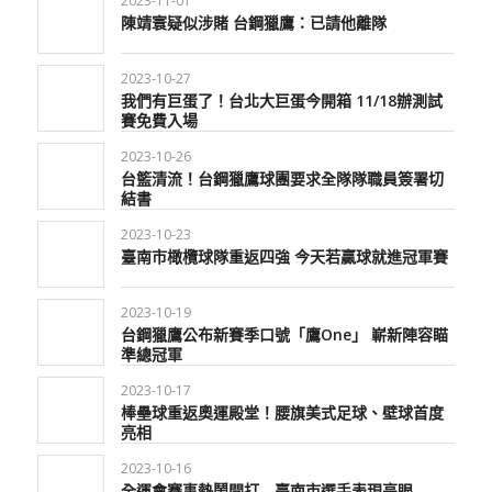
2023-11-01
陳靖寰疑似涉賭 台鋼獵鷹：已請他離隊
2023-10-27
我們有巨蛋了！台北大巨蛋今開箱 11/18辦測試
賽免費入場
2023-10-26
台籃清流！台鋼獵鷹球團要求全隊隊職員簽署切
結書
2023-10-23
臺南市橄欖球隊重返四強 今天若贏球就進冠軍賽
2023-10-19
台鋼獵鷹公布新賽季口號「鷹One」 嶄新陣容瞄
準總冠軍
2023-10-17
棒壘球重返奧運殿堂！腰旗美式足球、壁球首度
亮相
2023-10-16
全運會賽事熱鬧開打 臺南市選手表現亮眼