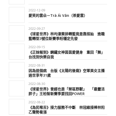
2022-12-09
愛笑的雲朵－Trà Ái Vân（茶愛雲）
2022-09-27
《球星世界》林均濠棄排轉籃竟是靠搭訕 進職
籃轉型3號位新賽季盼穩定先發
2022-09-15
《正妹報到》鋼鐵女神茵茵愛健身 重回「舞」
台找到快樂自我
2022-08-31
因為這個病 台版《太陽的後裔》空軍美女主播
過世享年31歲
2022-08-30
《球星世界》曾經也是「禁區野獸」 「最靈活
胖子」王柏智新賽季要找回POWER
2022-08-22
《為民喉舌》接力服務不中斷 林冠維接棒林阳
乙聲勢看漲