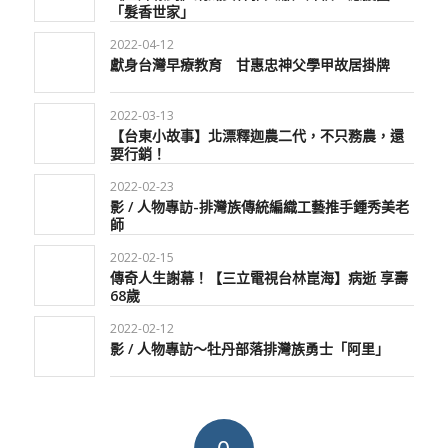
「髮香世家」
2022-04-12
獻身台灣早療教育 甘惠忠神父學甲故居掛牌
2022-03-13
【台東小故事】北漂釋迦農二代，不只務農，還
要行銷！
2022-02-23
影 / 人物專訪-排灣族傳統編織工藝推手鍾秀美老
師
2022-02-15
傳奇人生謝幕！【三立電視台林崑海】病逝 享壽
68歲
2022-02-12
影 / 人物專訪～牡丹部落排灣族勇士「阿里」