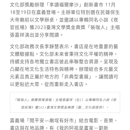
文化部獎勵辦理「享讀福爾摩沙」創新書市 11月
18至19日在嘉義登場。主辦單位特別選在民雄保生
大帝廟前以文學辦桌，並邀請以專輯同名小說《夜
官巡場》獲2023臺灣文學獎金典獎「裝咖人」主唱
張嘉祥演出並分享閱讀。
文化部政務次長李靜慧表示，書店是在地重要的藝
文體驗據點。文化部未來會秉持文化平權的精神，
持續支持各地獨立書店彼此串聯整合資源，呈現及
凸顯在地文化生活特色與精神，辦理結合多元藝文
元素且真正屬於地方的「非典型書展」，讓閱讀可
以更貼近大眾，從而重新走入書店。
「裝咖人」樂團現場演唱，主唱張嘉祥（左2）以專輯同名小說《夜
官巡場》獲2023臺灣文學獎金典獎（圖＿文化部提供）。
嘉義場「閱平安—廟埕有好市」結合電影、音樂、
書店與在地品牌，有《我的阿祖是畫家－劉新