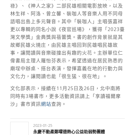
祿》、《神人之家》二部民雄相關電影放映，以及
林生祥、阿洛、曾立馨、裝咖人等音樂人用不同母
語唱出島上多元聲音。其中「裝咖人」主唱張嘉祥
更以專輯的同名小說《夜官巡場》，獲得「2023臺
灣文學獎」金典獎與蓓蕾獎。書的創作背景就是其
故鄉民雄火燒庄，由民雄主唱回到民雄唱民雄故
事，讓閱讀與音樂碰撞出有趣的火花。主辦單位仁
偉書局主理人羅怡芬表示，希望透過在居民熟悉的
廟埕中辦桌、搭台表演，發揮嘉義在地的行動力與
文化力，讓閱讀也能「很生猛、很在地」。
文化部表示，接續在11月25日及26日，北中南將
同時有3場書市，更多活動資訊請上「享讀福爾摩
沙」書市資訊
網站
查詢。
2023-01-25
永慶不動產鄭曜德熱心公益助弱勢團體