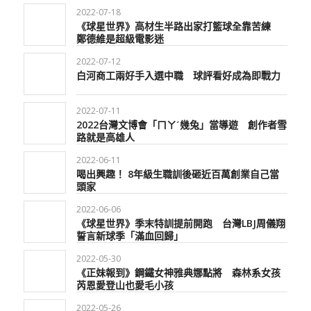
2022-07-18
《球星世界》高材生半路出家打籃球全靠苦練
鄭德維是超級電影迷
2022-07-12
白河商工兩好手入選中職 球評看好成為即戰力
2022-07-11
2022台灣文博會「ㄇㄚˊ幾兔」當導遊 創作者雪
路就是高雄人
2022-06-11
喝出興趣！ 8年級生職訓後砸近百萬創業自己當
頭家
2022-06-06
《球星世界》季末特訓提前開跑 台灣LBJ周儀翔
誓言新球季「滿血回歸」
2022-05-30
《正妹報到》鋼鐵女神雅典娜點將 森林系女孩
芮恩愛登山也愛毛小孩
2022-05-26