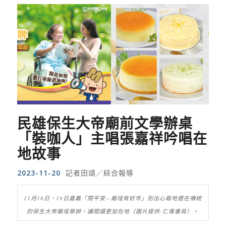
民雄保生大帝廟前文學辦桌
「裝咖人」主唱張嘉祥吟唱在
地故事
2023-11-20
記者田靖／綜合報導
11月18日、19日嘉義「閱平安—廟埕有好市」別出心裁地選在傳統
的保生大帝廟埕舉辦，讓閱讀更加在地（圖片提供-仁偉書局）。