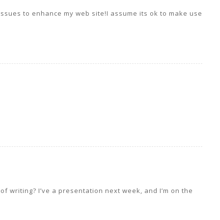
ind issues to enhance my web site!I assume its ok to make use
of writing? I’ve a presentation next week, and I’m on the