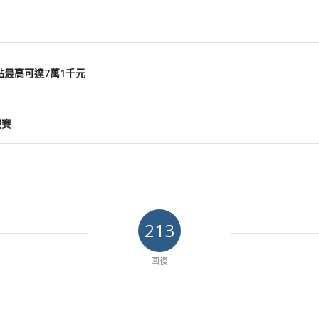
貼最高可達7萬1千元
戰賽
213
回復