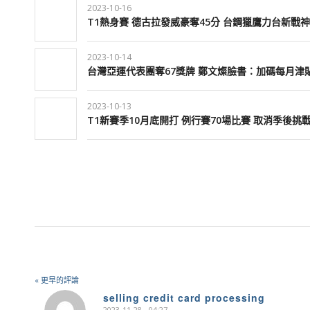
2023-10-16
T1熱身賽 德古拉發威豪奪45分 台鋼獵鷹力台新戰神
2023-10-14
台灣亞運代表團奪67獎牌 鄭文燦臉書：加碼每月津
2023-10-13
T1新賽季10月底開打 例行賽70場比賽 取消季後挑
« 更早的評論
selling credit card processing
2023-11-28 - 04:27