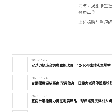
同時，規劃購置
醫療單位。
上述捐贈計劃須經
2023-11-27
安芝儇探班台鋼獵鷹籃球隊 12/16帶來精彩主場秀
2023-11-24
台鋼獵鷹深耕臺南 球員化身一日體育老師傳授籃球
2023-11-23
臺南台鋼獵鷹力挺在地農產品 球員嚐青皮椪柑大讚