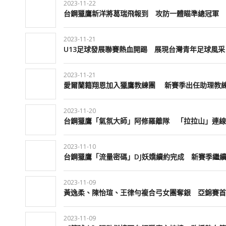
2023-11-22
台鋼獵鷹新洋將葛瑞飛報到 攻防一體瞄準總冠軍
2023-11-21
U13足球發展聯賽熱血開踢 展現台灣青年足球風采
2023-11-21
愛爾蘭籍翔恩加入獵鷹教練團 新賽季出任助理教
2023-11-20
台鋼獵鷹「氣氛大師」阿修羅離隊 「拉拉山」連線
2023-11-10
台鋼獵鷹「流量密碼」DJ妖嬌續約完成 新賽季繼
2023-11-09
黃逸柔、陳怡瑄、王律勻複合弓女團奪銀 亞錦賽首
2023-11-09