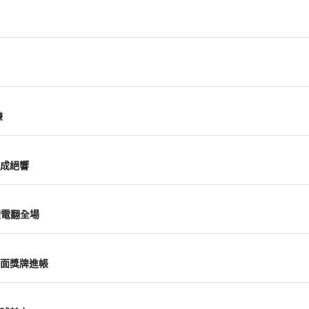
練
成絕響
續電翻全場
面獎牌進帳