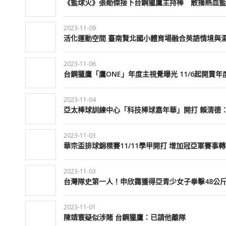
《籃球火》張勛傑接下台鋼獵鷹主持棒 散播熱血籃
2023-11-09
活化運動空間 臺南賢北國小體育場融合英語情境與
2023-11-06
台鋼獵鷹「鷹ONE」年度主視覺曝光 11/6起開賣年
2023-11-04
亞太棒球訓練中心「科技棒球嘉年華」開打 賴清德
2023-11-03
華宗盃排球錦標賽11/11學甲開打 增加冠亞軍賽事
2023-11-03
台灣隊史第一人！申欣靄獲得亞青少女子拳擊48
2023-11-01
陳靖寰疑似涉賭 台鋼獵鷹：已請他離隊