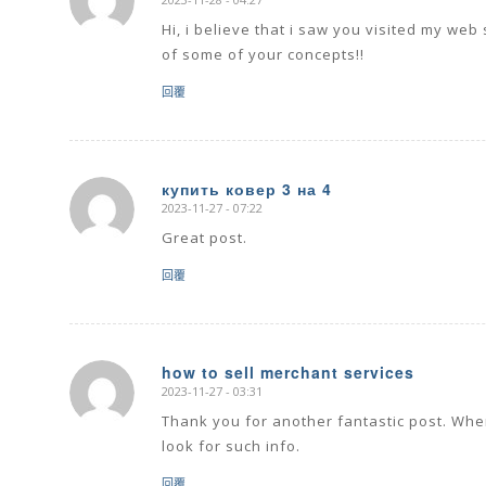
says:
Hi, i believe that i saw you visited my web
of some of your concepts!!
回覆
купить ковер 3 на 4
2023-11-27 - 07:22
says:
Great post.
回覆
how to sell merchant services
2023-11-27 - 03:31
says:
Thank you for another fantastic post. Wher
look for such info.
回覆