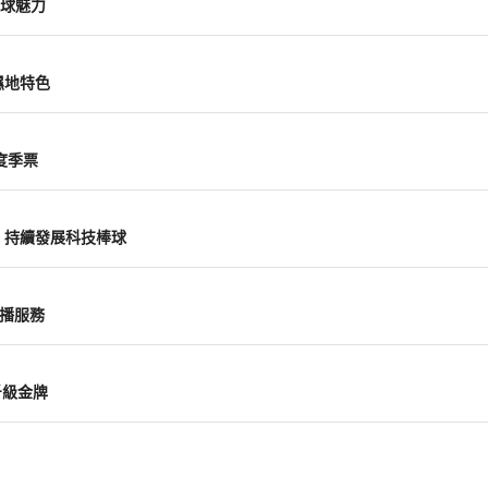
球魅力
濕地特色
度季票
：持續發展科技棒球
轉播服務
公斤級金牌