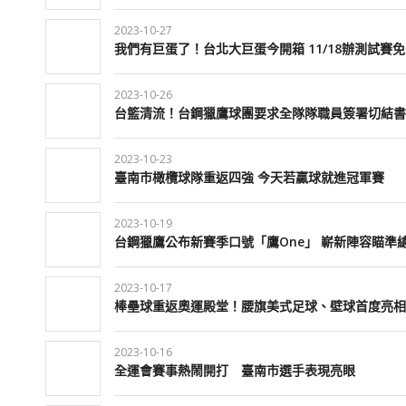
2023-10-27
我們有巨蛋了！台北大巨蛋今開箱 11/18辦測試賽
2023-10-26
台籃清流！台鋼獵鷹球團要求全隊隊職員簽署切結書
2023-10-23
臺南市橄欖球隊重返四強 今天若贏球就進冠軍賽
2023-10-19
台鋼獵鷹公布新賽季口號「鷹One」 嶄新陣容瞄準
2023-10-17
棒壘球重返奧運殿堂！腰旗美式足球、壁球首度亮相
2023-10-16
全運會賽事熱鬧開打 臺南市選手表現亮眼