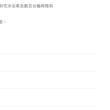
到宅沐浴車及數百台輪椅贈與
動。