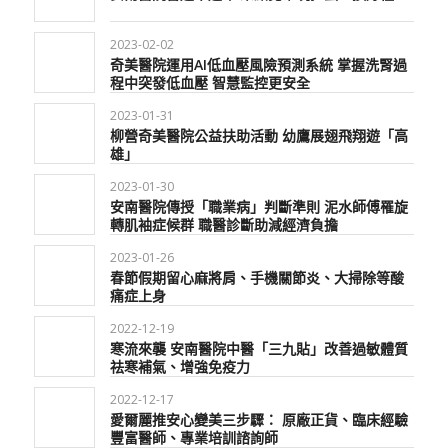
2023-02-02
奇美醫院運用AI低血壓風險預測系統 掌握洗腎過
程中突發低血壓 智慧監控更安全
2023-01-31
柳營奇美醫院公益扶助活動 幼鷹展翅飛翔遊「高
雄」
2023-01-30
安南醫院傳授「職業病」判斷準則 泥水師傅罹旋
轉肌袖症候群 職醫診斷助減經濟負擔
2023-01-26
春節假期留心麻將肩、手機關節炎、大掃除等酸
痛症上身
2022-12-19
寒流來襲 安南醫院中醫「三九貼」改善過敏體質
祛寒補氣、增強免疫力
2022-12-17
愛爾麗推安心變美三步驟： 原廠正貨、臨床經驗
豐富醫師、專業培訓諮詢師