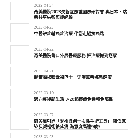
2023-04-24
奇美醫院2023失智症照護國際研討會 與日本、瑞
典共享失智照護經驗
2023-04-23
中醫辨症輔癌症治療 伴您走過抗癌路
2023-04-22
奇美醫院傷口外展醫療服務 把治療搬到您家
2023-04-21
愛爾麗捐贈幸福巴士 守護萬巒鄉民健康
2023-03-19
邁向疫後新生活 3/20起輕症免通報免隔離
2023-03-07
奇美醫引進「脊椎微創一次性手術工具」 降低感
染及減輕術後疼痛 滿意度高達9成5
2023-03-03