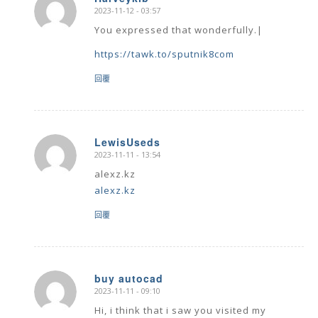
2023-11-12 - 03:57
says:
You expressed that wonderfully.|
https://tawk.to/sputnik8com
回覆
LewisUseds
2023-11-11 - 13:54
says:
alexz.kz
alexz.kz
回覆
buy autocad
2023-11-11 - 09:10
says:
Hi, i think that i saw you visited my