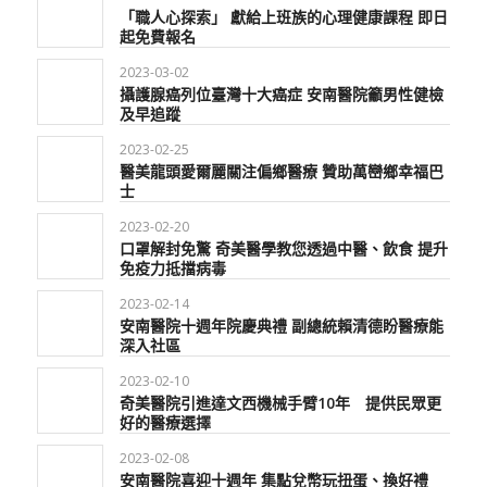
「職人心探索」 獻給上班族的心理健康課程 即日
起免費報名
2023-03-02
攝護腺癌列位臺灣十大癌症 安南醫院籲男性健檢
及早追蹤
2023-02-25
醫美龍頭愛爾麗關注偏鄉醫療 贊助萬巒鄉幸福巴
士
2023-02-20
口罩解封免驚 奇美醫學教您透過中醫、飲食 提升
免疫力抵擋病毒
2023-02-14
安南醫院十週年院慶典禮 副總統賴清德盼醫療能
深入社區
2023-02-10
奇美醫院引進達文西機械手臂10年 提供民眾更
好的醫療選擇
2023-02-08
安南醫院喜迎十週年 集點兌幣玩扭蛋、換好禮