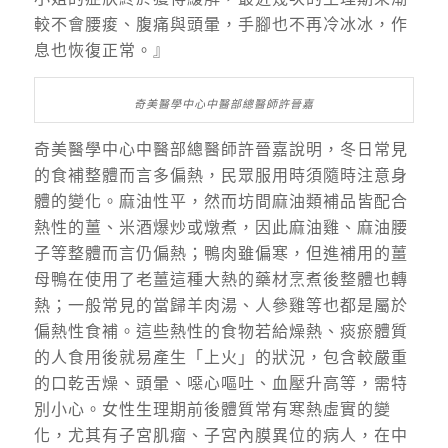
較不會腰痠、腹痛與頭暈
，
手腳也不再冷冰冰
，
作
息也恢復正常。』
奇美醫學中心中醫部總醫師許晉嘉
奇美醫學中心中醫部總醫師許晉嘉說明，冬日常見
的食補整體而言多偏熱，民眾服用時須隨時注意身
體的變化。麻油性平，然而坊間麻油類補品皆配合
熱性的薑、米酒爆炒或燉煮，因此麻油雞、麻油腰
子等整體而言仍偏熱；鴨肉雖偏寒，但進補用的薑
母鴨在使用了老薑這種大熱的藥材烹煮後整體也轉
熱；一般常見的當歸羊肉湯、人參雞等也都是屬於
偏熱性食補。這些熱性的食物若給燥熱、痰瘀體質
的人食用後就易產生「上火」的狀況，包含較嚴重
的口乾舌燥、頭暈、噁心嘔吐、血壓升高等，需特
別小心。女性生理期前後體質常有寒熱虛實的變
化，尤其有子宮肌瘤、子宮內膜異位的病人，在中