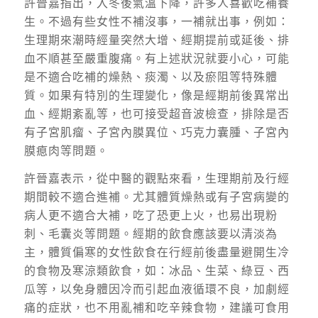
許晉嘉指出，入冬後氣溫下降，許多人喜歡吃補養
生。不過有些女性不補沒事，一補就出事，例如：
生理期來潮時經量突然大增、經期提前或延後、排
血不順甚至嚴重腹痛。有上述狀況就要小心，可能
是不適合吃補的燥熱、痰濁、以及瘀阻等特殊體
質。如果有特別的生理變化，像是經期前後異常出
血、經期紊亂等，也可接受超音波檢查，排除是否
有子宮肌瘤、子宮內膜異位、巧克力囊腫、子宮內
膜瘜肉等問題。
許晉嘉表示，從中醫的觀點來看，生理期前及行經
期間較不適合進補。尤其體質燥熱或有子宮病變的
病人更不適合大補，吃了恐更上火，也易出現粉
刺、毛囊炎等問題。經期的飲食應該要以清淡為
主，體質偏寒的女性飲食在行經前後盡量避開生冷
的食物及寒涼類飲食，如：冰品、生菜、綠豆、西
瓜等，以免身體因冷而引起血液循環不良，加劇經
痛的症狀，也不用亂補和吃辛辣食物，建議可食用