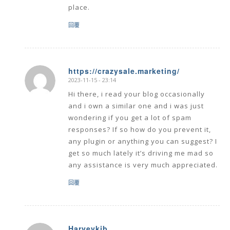
place.
回覆
https://crazysale.marketing/
2023-11-15 - 23:14
says:
Hi there, i read your blog occasionally
and i own a similar one and i was just
wondering if you get a lot of spam
responses? If so how do you prevent it,
any plugin or anything you can suggest? I
get so much lately it’s driving me mad so
any assistance is very much appreciated.
回覆
Harveykib