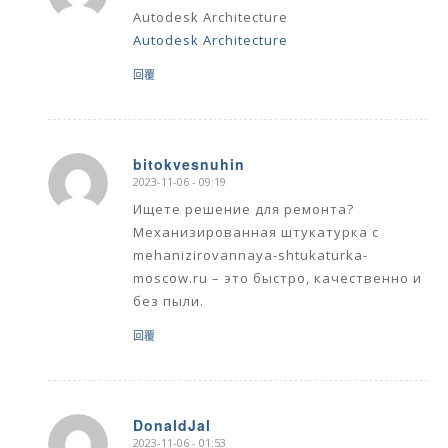
Autodesk Architecture
Autodesk Architecture
回覆
bitokvesnuhin
2023-11-06 - 09:19
says:
Ищете решение для ремонта?
Механизированная штукатурка с
mehanizirovannaya-shtukaturka-
moscow.ru – это быстро, качественно и
без пыли.
回覆
DonaldJal
2023-11-06 - 01:53