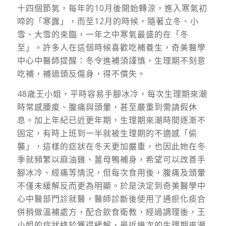
十四個節氣，每年的10月後開始轉涼，進入寒氣初
啼的「寒露」，而至12月的時候，隨著立冬、小
雪、大雪的來臨，一年之中寒氣最盛的在「冬
至」。許多人在這個時候喜歡吃補養生，奇美醫學
中心中醫師提醒：冬令進補須謹慎，生理期不刻意
吃補，補過頭反傷身，得不償失。
48歲王小姐，平時容易手腳冰冷，每次生理期來潮
時常感腰痠、腹痛與頭暈，甚至嚴重到需請假休
息。加上年紀已近更年期，生理期來潮時間逐漸不
固定，有時上班到一半就被生理期的不適感「偷
襲」
，
這樣的症狀在冬天更加嚴重，也因此她在冬
季就頻繁以麻油雞、薑母鴨補身，希望可以改善手
腳冰冷、經痛等情況，但每次食用後，腹痛及頭暈
不僅未緩解反而更為明顯。於是決定到奇美醫學中
心中醫部門診就醫，醫師診斷後使用了通瘀化痰合
併稍做溫補處方，配合飲食衛教，經過調理後
，
王
小姐的症狀終於獲得緩解
，
最近幾次的生理期來潮