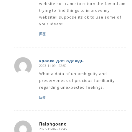
website so i came to return the favor.I am
trying to find things to improve my
website!I suppose its ok to use some of
your ideas!!
回覆
краска для одежды
2023-11-09 - 22:50
says:
What a data of un-ambiguity and
preserveness of precious familiarity
regarding unexpected feelings.
回覆
Ralphgoano
2023-11-06 - 17:45
says: