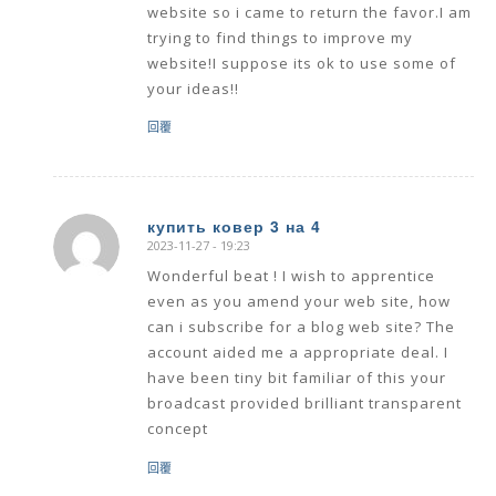
website so i came to return the favor.I am
trying to find things to improve my
website!I suppose its ok to use some of
your ideas!!
回覆
купить ковер 3 на 4
2023-11-27 - 19:23
says:
Wonderful beat ! I wish to apprentice
even as you amend your web site, how
can i subscribe for a blog web site? The
account aided me a appropriate deal. I
have been tiny bit familiar of this your
broadcast provided brilliant transparent
concept
回覆