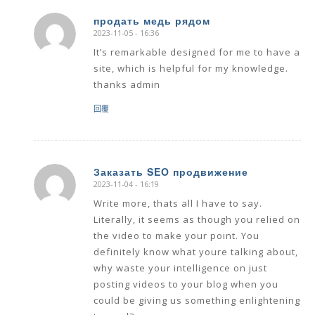
продать медь рядом
2023-11-05 - 16:36
says:
It’s remarkable designed for me to have a
site, which is helpful for my knowledge.
thanks admin
回覆
Заказать SEO продвижение
2023-11-04 - 16:19
says:
Write more, thats all I have to say.
Literally, it seems as though you relied on
the video to make your point. You
definitely know what youre talking about,
why waste your intelligence on just
posting videos to your blog when you
could be giving us something enlightening