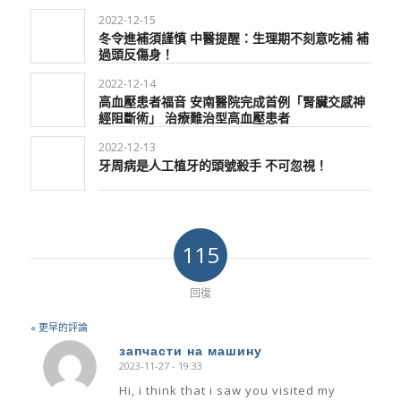
2022-12-15
冬令進補須謹慎 中醫提醒：生理期不刻意吃補 補
過頭反傷身！
2022-12-14
高血壓患者福音 安南醫院完成首例「腎臟交感神
經阻斷術」 治療難治型高血壓患者
2022-12-13
牙周病是人工植牙的頭號殺手 不可忽視！
115
回復
« 更早的評論
запчасти на машину
2023-11-27 - 19:33
says:
Hi, i think that i saw you visited my