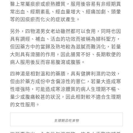
醫上常屬痰瘀或瘀熱體質，服用後容易有非經期異
常出血、經期紊亂、經血量增大、經痛加劇、頭暈
等的因痰瘀而化火的症狀產生。
另外，四物湯男女老幼雖然都可以食用，同時也因
具有調經、補血、活血的功效而被稱為婦科聖方，
但因藥方中的當歸及熟地較為滋膩而難消化，若量
大則具有滑腸的作用，因此腸胃不好、長期軟便的
病人服用後反而容易腹瀉或腹脹。
四神湯是相對溫和的藥膳，具有健脾利濕的功效，
但由於藥方成份中含偏涼性的薏仁，若量大造成寒
性增強時，可能造成寒涼體質的病人生理期不暢、
量少或腹痛較甚的狀況，因此相對較不適合生理期
的女性服用。
生理期忌吃食物