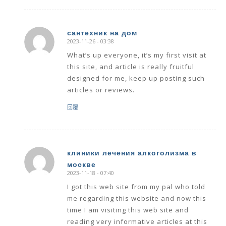
сантехник на дом
2023-11-26 - 03:38
says:
What’s up everyone, it’s my first visit at
this site, and article is really fruitful
designed for me, keep up posting such
articles or reviews.
回覆
клиники лечения алкоголизма в
москве
says:
2023-11-18 - 07:40
I got this web site from my pal who told
me regarding this website and now this
time I am visiting this web site and
reading very informative articles at this