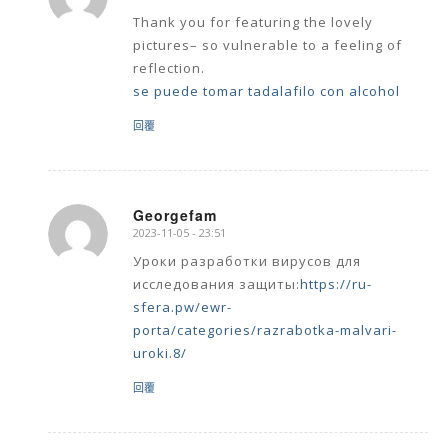
says:
Thank you for featuring the lovely
pictures– so vulnerable to a feeling of
reflection.
se puede tomar tadalafilo con alcohol
回覆
Georgefam
2023-11-05 - 23:51
says:
Уроки разработки вирусов для
исследования защиты:
https://ru-
sfera.pw/ewr-
porta/categories/razrabotka-malvari-
uroki.8/
回覆