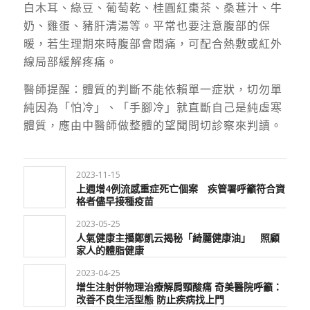
白木耳、綠豆、葡萄乾、桂圓紅棗茶、桑葚汁、牛
奶、雞蛋、豬肝清湯等。平常也要注意腹部的保
暖，若生理期來時腹部會悶痛，可配合熱敷或紅外
線局部緩解疼痛。
醫師提醒：體質的判斷不能依賴單一症狀，切勿單
純因為「怕冷」、「手腳冷」就直斷自己是純虛寒
體質，應由中醫師做整體的望聞問切診察來判讀。
2023-11-15
上週增4例流感重症死亡個案 疾管署呼籲符合資
格者儘早接種疫苗
2023-05-25
人氣健康主播鄭凱云揭秘「綺麗健康油」 照顧
家人的體脂健康
2023-04-25
增生注射併物理治療解肩頸酸痛 奇美醫院呼籲：
改善不良生活型態 防止疾病找上門