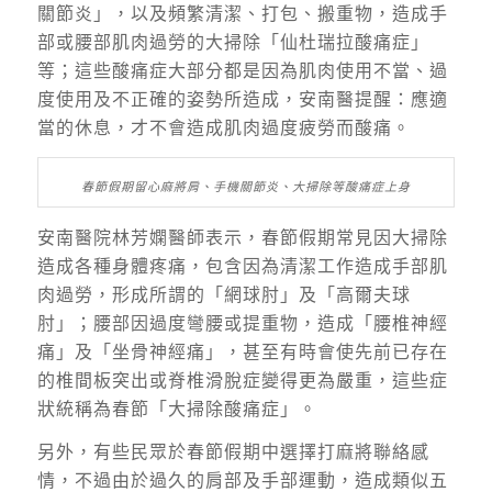
關節炎」，以及頻繁清潔、打包、搬重物，造成手
部或腰部肌肉過勞的大掃除「仙杜瑞拉酸痛症」
等；這些酸痛症大部分都是因為肌肉使用不當、過
度使用及不正確的姿勢所造成，安南醫提醒：應適
當的休息，才不會造成肌肉過度疲勞而酸痛。
春節假期留心麻將肩、手機關節炎、大掃除等酸痛症上身
安南醫院林芳嫻醫師表示，春節假期常見因大掃除
造成各種身體疼痛，包含因為清潔工作造成手部肌
肉過勞，形成所謂的「網球肘」及「高爾夫球
肘」；腰部因過度彎腰或提重物，造成「腰椎神經
痛」及「坐骨神經痛」，甚至有時會使先前已存在
的椎間板突出或脊椎滑脫症變得更為嚴重，這些症
狀統稱為春節「大掃除酸痛症」。
另外，有些民眾於春節假期中選擇打麻將聯絡感
情，不過由於過久的肩部及手部運動，造成類似五