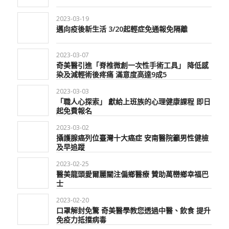
2023-03-19
邁向疫後新生活 3/20起輕症免通報免隔離
2023-03-07
奇美醫引進「脊椎微創一次性手術工具」 降低感
染及減輕術後疼痛 滿意度高達9成5
2023-03-03
「職人心探索」 獻給上班族的心理健康課程 即日
起免費報名
2023-03-02
攝護腺癌列位臺灣十大癌症 安南醫院籲男性健檢
及早追蹤
2023-02-25
醫美龍頭愛爾麗關注偏鄉醫療 贊助萬巒鄉幸福巴
士
2023-02-20
口罩解封免驚 奇美醫學教您透過中醫、飲食 提升
免疫力抵擋病毒