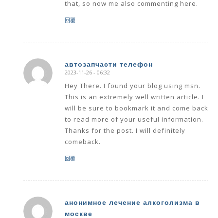
that, so now me also commenting here.
回覆
автозапчасти телефон
2023-11-26 - 06:32
says:
Hey There. I found your blog using msn.
This is an extremely well written article. I
will be sure to bookmark it and come back
to read more of your useful information.
Thanks for the post. I will definitely
comeback.
回覆
анонимное лечение алкоголизма в
москве
says: