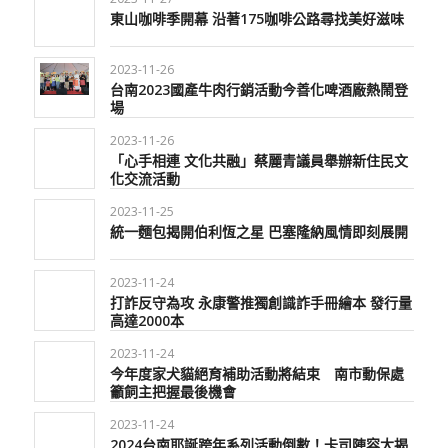
東山咖啡季開幕 沿著175咖啡公路尋找美好滋味
2023-11-26
台南2023國產牛肉行銷活動今善化啤酒廠熱鬧登
場
2023-11-26
「心手相連 文化共融」蔡麗青議員舉辦新住民文
化交流活動
2023-11-25
統一麵包揭開伯利恆之星 巴塞隆納風情即刻展開
2023-11-24
打詐反守為攻 永康警推獨創識詐手冊繪本 發行量
高達2000本
2023-11-24
今年度家犬貓絕育補助活動將結束 南市動保處
籲飼主把握最後機會
2023-11-24
2024台南耶誕跨年系列活動倒數！卡司陣容大揭