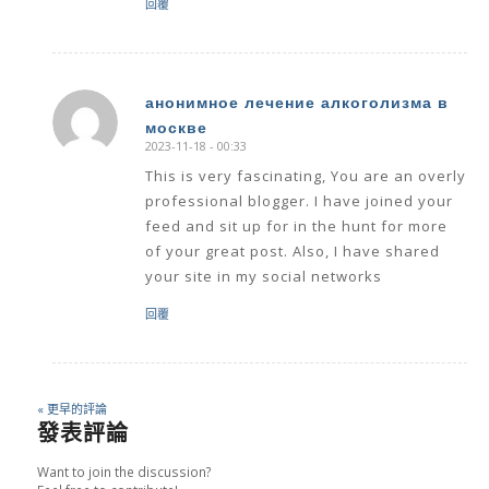
回覆
анонимное лечение алкоголизма в
москве
says:
2023-11-18 - 00:33
This is very fascinating, You are an overly
professional blogger. I have joined your
feed and sit up for in the hunt for more
of your great post. Also, I have shared
your site in my social networks
回覆
« 更早的評論
發表評論
Want to join the discussion?