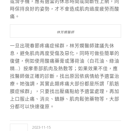
或滑手機，應有適當的休息時間或間斷性上網，同
時保持良好的姿勢，才不會造成肌肉過度疲勞而酸
痛。
林芳嫻醫師
一旦出現春節疼痛症候群，林芳嫻醫師建議先休
息，避免肌肉再度受傷及惡化，同時可做些簡單的
復健，例如使用酸痛藥膏或薄荷油（白花油、綠油
精…）按摩患部肌肉及熱敷等；如果效果不佳，應
找醫師做正確的診斷，找出原因依病情給予適當治
療。她強調，其實此類疼痛大部份都是所謂「肌筋
膜症候群」，只要找出壓痛點給予適當處理，再加
上口服止痛、消炎、鎮靜、肌肉鬆弛藥物等，大部
分都可以快速復原。
2023-11-15