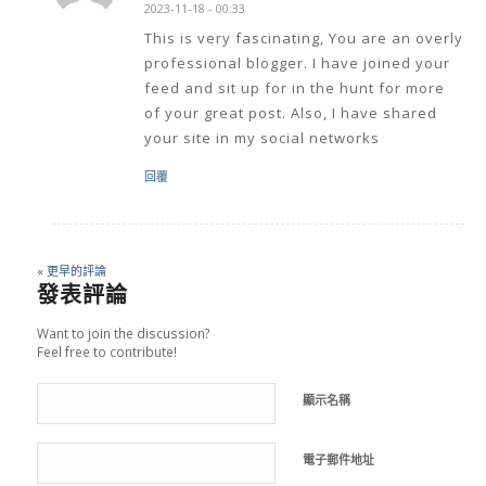
2023-11-18 - 00:33
This is very fascinating, You are an overly
professional blogger. I have joined your
feed and sit up for in the hunt for more
of your great post. Also, I have shared
your site in my social networks
回覆
« 更早的評論
發表評論
Want to join the discussion?
Feel free to contribute!
顯示名稱
電子郵件地址