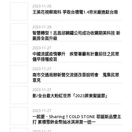
2023-11-28
王美花視察南科 爭取台積電1.4奈米廠進駐台南
2023-11-28
智慧轉型！志昌邱鋼鐵公司成功收購期美科技 新
廠房全面升級
2023-11-27
中國流感疫情攀升 疾管署籲有計畫前往之民眾
儘早接種疫苗
2023-11-27
南市交通局辦新營交流道改善說明會 蒐集民眾
意見
2023-11-27
影/全台最大粉紅世界「2023屏東聖誕節」
2023-11-27
一起愛．Sharing！COLD STONE 耶誕新品雙主
打 累積雪鈴金幣抽冰淇淋買一送一
2023-11-27