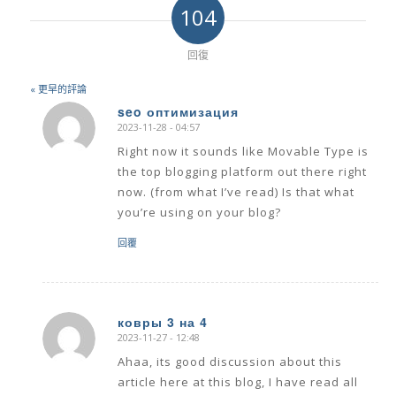
104
回復
« 更早的評論
seo оптимизация
2023-11-28 - 04:57
says:
Right now it sounds like Movable Type is
the top blogging platform out there right
now. (from what I’ve read) Is that what
you’re using on your blog?
回覆
ковры 3 на 4
2023-11-27 - 12:48
says:
Ahaa, its good discussion about this
article here at this blog, I have read all