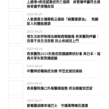
上週增4例流感重症死亡個案 疾管署呼籲符合資
格者儘早接種疫苗
2023-05-25
人氣健康主播鄭凱云揭秘「綺麗健康油」 照顧
家人的體脂健康
2023-04-25
增生注射併物理治療解肩頸酸痛 奇美醫院呼籲：
改善不良生活型態 防止疾病找上門
2023-04-24
奇美醫院2023失智症照護國際研討會 與日本、瑞
典共享失智照護經驗
2023-04-23
中醫辨症輔癌症治療 伴您走過抗癌路
2023-04-22
奇美醫院傷口外展醫療服務 把治療搬到您家
2023-04-21
愛爾麗捐贈幸福巴士 守護萬巒鄉民健康