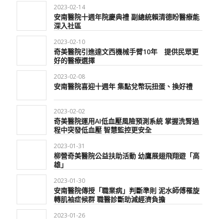
2023-02-14
安南醫院十週年院慶典禮 副總統賴清德盼醫療能
深入社區
2023-02-10
奇美醫院引進達文西機械手臂10年 提供民眾更
好的醫療選擇
2023-02-08
安南醫院喜迎十週年 集點兌幣玩扭蛋、換好禮
2023-02-02
奇美醫院運用AI低血壓風險預測系統 掌握洗腎過
程中突發低血壓 智慧監控更安全
2023-01-31
柳營奇美醫院公益扶助活動 幼鷹展翅飛翔遊「高
雄」
2023-01-30
安南醫院傳授「職業病」判斷準則 泥水師傅罹旋
轉肌袖症候群 職醫診斷助減經濟負擔
2023-01-26