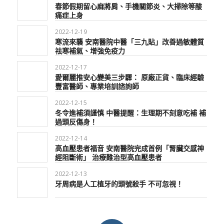
春節假期留心麻將肩、手機關節炎、大掃除等酸
痛症上身
2022-12-19
寒流來襲 安南醫院中醫「三九貼」改善過敏體質
祛寒補氣、增強免疫力
2022-12-17
愛爾麗推安心變美三步驟： 原廠正貨、臨床經驗
豐富醫師、專業培訓諮詢師
2022-12-15
冬令進補須謹慎 中醫提醒：生理期不刻意吃補 補
過頭反傷身！
2022-12-14
高血壓患者福音 安南醫院完成首例「腎臟交感神
經阻斷術」 治療難治型高血壓患者
2022-12-13
牙周病是人工植牙的頭號殺手 不可忽視！