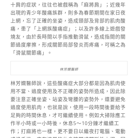
十肩的症狀，往往也被戲稱為「麻將肩」；近幾年
出現的青少年酸痛族群，則多為春節期間在家日夜
上網，忘了正確的坐姿，造成頸部及背部的肌肉酸
痛，患了「上網族酸痛症」；以及許多線上遊戲發
燒友，由於長時間以手指推動滑鼠，造成指間的關
節過度摩擦，形成關節局部發炎而疼痛，可稱之為
「滑鼠關節痛」。
林芳嫻醫師
林芳嫻醫師說，這些酸痛症大部分都是因為肌肉使
用不當、過度使用及不正確的姿勢所造成，因此除
要注意正確坐姿、站姿及彎腰的姿勢外，還要避免
過度使用肌肉，也就是說，使用一段時間後要給予
足夠的時間休息，才可繼續使用。例如大掃除應工
作半小時或一小時後，休息5～10分鐘才繼續工
作；打麻將也一樣，更不要日以繼夜打電腦、電動