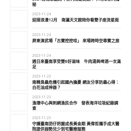
秘
2023-11-24
迎接浪漫12月 南瀛天文館陪你看雙子座流星雨
2023-11-24
屏東演武場「古寶挖挖哇」 來場跨時空尋寶之旅
2023-11-24
週日來臺南享受雙B好滋味 牛肉湯與啤酒一次滿
足
2023-11-23
南韓臭蟲危機引起國內擔憂 網友分享防蟲心得：
白花油成神器？
2023-11-23
漁環中心與刺網漁民合作 發表海洋垃圾紀錄調
查
2023-11-23
守護臺南囝仔把握成長黃金期 黃偉哲攜手成大醫
院提供弱勢兒少到宅醫療服務