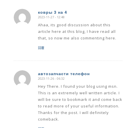
ковры 3 на 4
2023-11-27 - 12:48
says:
Ahaa, its good discussion about this
article here at this blog, I have read all
that, so now me also commenting here.
回覆
автозапчасти телефон
2023-11-26 - 06:32
says:
Hey There. I found your blog using msn.
This is an extremely well written article. I
will be sure to bookmark it and come back
to read more of your useful information.
Thanks for the post. I will definitely
comeback.