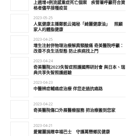
上週增4例流感重症死亡個案 疾管署呼籲符合資
格者儘早接種疫苗
2023-05-25
人氣健康主播鄭凱云揭秘「綺麗健康油」 照顧
家人的體脂健康
2023-04-25
增生注射併物理治療解肩頸酸痛 奇美醫院呼籲：
改善不良生活型態 防止疾病找上門
2023-04-24
奇美醫院2023失智症照護國際研討會 與日本、瑞
典共享失智照護經驗
2023-04-23
中醫辨症輔癌症治療 伴您走過抗癌路
2023-04-22
奇美醫院傷口外展醫療服務 把治療搬到您家
2023-04-21
愛爾麗捐贈幸福巴士 守護萬巒鄉民健康