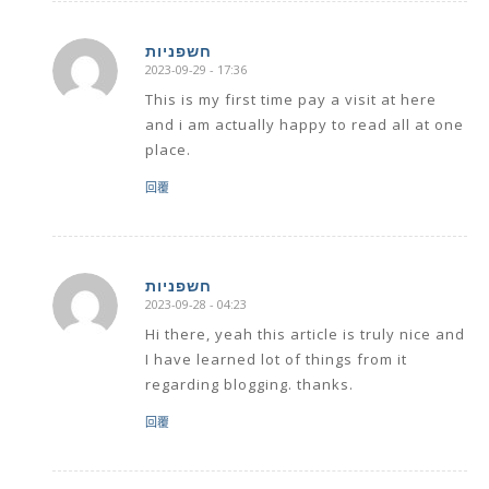
חשפניות
2023-09-29 - 17:36
says:
This is my first time pay a visit at here
and i am actually happy to read all at one
place.
回覆
חשפניות
2023-09-28 - 04:23
says:
Hi there, yeah this article is truly nice and
I have learned lot of things from it
regarding blogging. thanks.
回覆