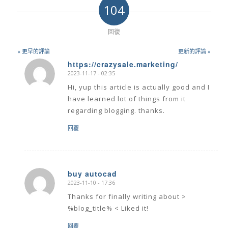
104
回復
« 更早的評論
更新的評論 »
https://crazysale.marketing/
2023-11-17 - 02:35
says:
Hi, yup this article is actually good and I
have learned lot of things from it
regarding blogging. thanks.
回覆
buy autocad
2023-11-10 - 17:36
says:
Thanks for finally writing about >
%blog_title% < Liked it!
回覆