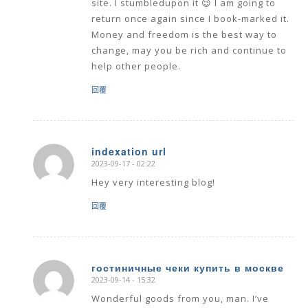
site. I stumbledupon it 😉 I am going to
return once again since I book-marked it.
Money and freedom is the best way to
change, may you be rich and continue to
help other people.
回覆
indexation url
2023-09-17 - 02:22
says:
Hey very interesting blog!
回覆
гостиничные чеки купить в москве
2023-09-14 - 15:32
says:
Wonderful goods from you, man. I’ve