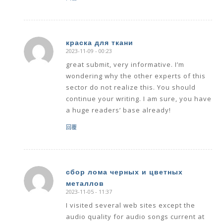
краска для ткани
2023-11-09 - 00:23
says:
great submit, very informative. I’m
wondering why the other experts of this
sector do not realize this. You should
continue your writing. I am sure, you have
a huge readers’ base already!
回覆
сбор лома черных и цветных
металлов
says:
2023-11-05 - 11:37
I visited several web sites except the
audio quality for audio songs current at