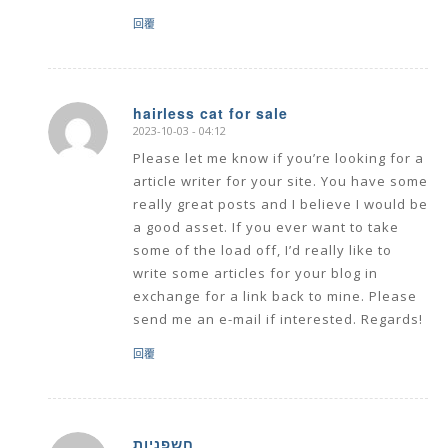
回覆
hairless cat for sale
2023-10-03 - 04:12
says:
Please let me know if you’re looking for a
article writer for your site. You have some
really great posts and I believe I would be
a good asset. If you ever want to take
some of the load off, I’d really like to
write some articles for your blog in
exchange for a link back to mine. Please
send me an e-mail if interested. Regards!
回覆
חשפניות