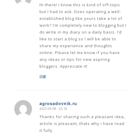
Hi there! I know this is kind of off-topic
but I had to ask. Does operating a well-
established blog like yours take a lot of
work? I’m completely new to blogging but I
do write in my diary on a daily basis. I’d
like to start a blog so I will be able to
share my experience and thoughts
online. Please let me know if you have
any ideas or tips for new aspiring
bloggers. Appreciate it!
回覆
agrosadovnik.ru
2023-09-08 - 02:18
says:
Thanks for sharing such a pleasant idea,
article is pleasant, thats why i have read
it fully