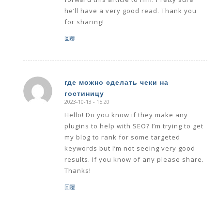
he’ll have a very good read. Thank you
for sharing!
回覆
где можно сделать чеки на
гостиницу
says:
2023-10-13 - 15:20
Hello! Do you know if they make any
plugins to help with SEO? I’m trying to get
my blog to rank for some targeted
keywords but I’m not seeing very good
results. If you know of any please share.
Thanks!
回覆