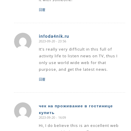
回覆
infoda4nik.ru
2023-09-20 - 23:56
says:
It’s really very difficult in this full of
activity life to listen news on TV, thus I
only use world wide web for that
purpose, and get the latest news.
回覆
чек на проживание в гостинице
купить
says:
2023-09-20 - 16:09
Hi, I do believe this is an excellent web