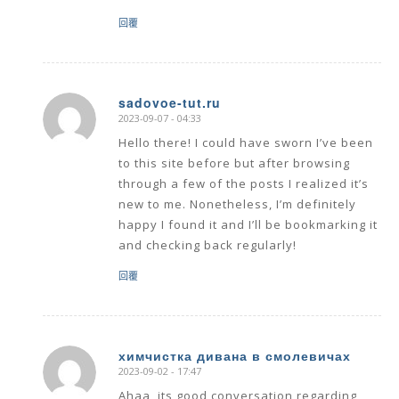
回覆
sadovoe-tut.ru
2023-09-07 - 04:33
says:
Hello there! I could have sworn I’ve been
to this site before but after browsing
through a few of the posts I realized it’s
new to me. Nonetheless, I’m definitely
happy I found it and I’ll be bookmarking it
and checking back regularly!
回覆
химчистка дивана в смолевичах
2023-09-02 - 17:47
says:
Ahaa, its good conversation regarding