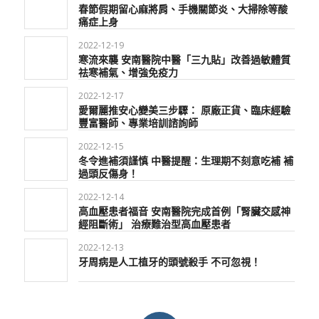
春節假期留心麻將肩、手機關節炎、大掃除等酸
痛症上身
2022-12-19
寒流來襲 安南醫院中醫「三九貼」改善過敏體質
祛寒補氣、增強免疫力
2022-12-17
愛爾麗推安心變美三步驟： 原廠正貨、臨床經驗
豐富醫師、專業培訓諮詢師
2022-12-15
冬令進補須謹慎 中醫提醒：生理期不刻意吃補 補
過頭反傷身！
2022-12-14
高血壓患者福音 安南醫院完成首例「腎臟交感神
經阻斷術」 治療難治型高血壓患者
2022-12-13
牙周病是人工植牙的頭號殺手 不可忽視！