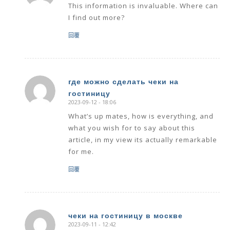
This information is invaluable. Where can
I find out more?
回覆
где можно сделать чеки на
гостиницу
says:
2023-09-12 - 18:06
What’s up mates, how is everything, and
what you wish for to say about this
article, in my view its actually remarkable
for me.
回覆
чеки на гостиницу в москве
2023-09-11 - 12:42
says: