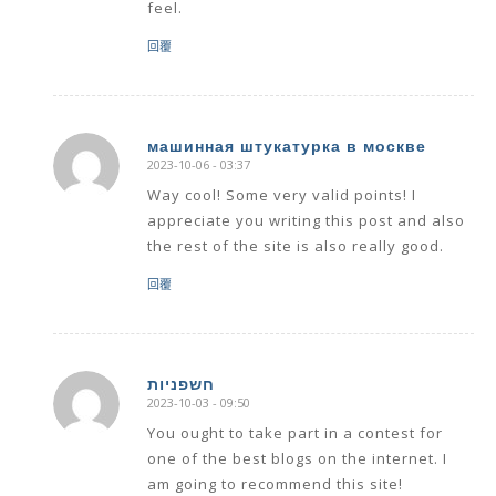
feel.
回覆
машинная штукатурка в москве
2023-10-06 - 03:37
says:
Way cool! Some very valid points! I
appreciate you writing this post and also
the rest of the site is also really good.
回覆
חשפניות
2023-10-03 - 09:50
says:
You ought to take part in a contest for
one of the best blogs on the internet. I
am going to recommend this site!