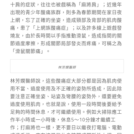
十肩的症狀，往往也被戲稱為「麻將肩」；近幾年
出現的青少年酸痛族群，則多為春節期間在家日夜
上網，忘了正確的坐姿，造成頸部及背部的肌肉酸
痛，患了「上網族酸痛症」；以及許多線上遊戲發
燒友，由於長時間以手指推動滑鼠，造成指間的關
節過度摩擦，形成關節局部發炎而疼痛，可稱之為
「滑鼠關節痛」。
林芳嫻醫師
林芳嫻醫師說，這些酸痛症大部分都是因為肌肉使
用不當、過度使用及不正確的姿勢所造成，因此除
要注意正確坐姿、站姿及彎腰的姿勢外，還要避免
過度使用肌肉，也就是說，使用一段時間後要給予
足夠的時間休息，才可繼續使用。例如大掃除應工
作半小時或一小時後，休息5～10分鐘才繼續工
作；打麻將也一樣，更不要日以繼夜打電腦、電動