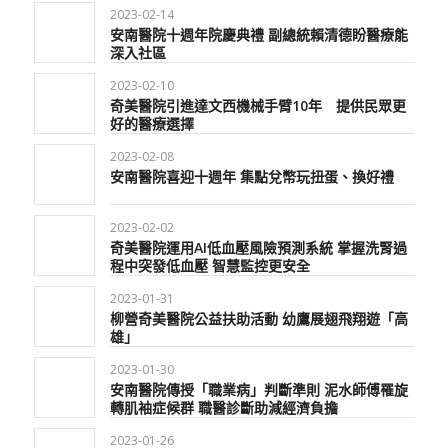
2023-02-14
安南醫院十週年院慶典禮 副總統賴清德盼醫療能
深入社區
2023-02-10
奇美醫院引進達文西機械手臂10年 提供民眾更
好的醫療選擇
2023-02-08
安南醫院喜迎十週年 集點兌幣玩扭蛋、換好禮
2023-02-02
奇美醫院運用AI低血壓風險預測系統 掌握洗腎過
程中突發低血壓 智慧監控更安全
2023-01-31
柳營奇美醫院公益扶助活動 幼鷹展翅飛翔遊「高
雄」
2023-01-30
安南醫院傳授「職業病」判斷準則 泥水師傅罹旋
轉肌袖症候群 職醫診斷助減經濟負擔
2023-01-26