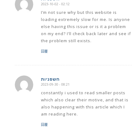
2023-10-02 - 02:12
says:
I’m not sure why but this website is
loading extremely slow for me. Is anyone
else having this issue or is it a problem
on my end? I’ll check back later and see if
the problem still exists.
回覆
חשפניות
2023-09-30 - 08:21
says:
constantly i used to read smaller posts
which also clear their motive, and that is
also happening with this article which I
am reading here.
回覆