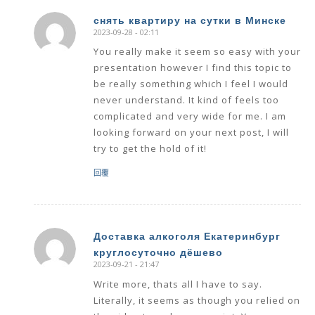
снять квартиру на сутки в Минске
2023-09-28 - 02:11
says:
You really make it seem so easy with your
presentation however I find this topic to
be really something which I feel I would
never understand. It kind of feels too
complicated and very wide for me. I am
looking forward on your next post, I will
try to get the hold of it!
回覆
Доставка алкоголя Екатеринбург
круглосуточно дёшево
says:
2023-09-21 - 21:47
Write more, thats all I have to say.
Literally, it seems as though you relied on