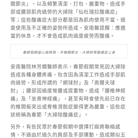
關節炎」，以及頻繁清潔、打包、搬重物，造成手
部或腰部肌肉過勞的大掃除「仙杜瑞拉酸痛症」
等；這些酸痛症大部分都是因為肌肉使用不當、過
度使用及不正確的姿勢所造成，安南醫提醒：應適
當的休息，才不會造成肌肉過度疲勞而酸痛。
春節假期留心麻將肩、手機關節炎、大掃除等酸痛症上身
安南醫院林芳嫻醫師表示，春節假期常見因大掃除
造成各種身體疼痛，包含因為清潔工作造成手部肌
肉過勞，形成所謂的「網球肘」及「高爾夫球
肘」；腰部因過度彎腰或提重物，造成「腰椎神經
痛」及「坐骨神經痛」，甚至有時會使先前已存在
的椎間板突出或脊椎滑脫症變得更為嚴重，這些症
狀統稱為春節「大掃除酸痛症」。
另外，有些民眾於春節假期中選擇打麻將聯絡感
情，不過由於過久的肩部及手部運動，造成類似五