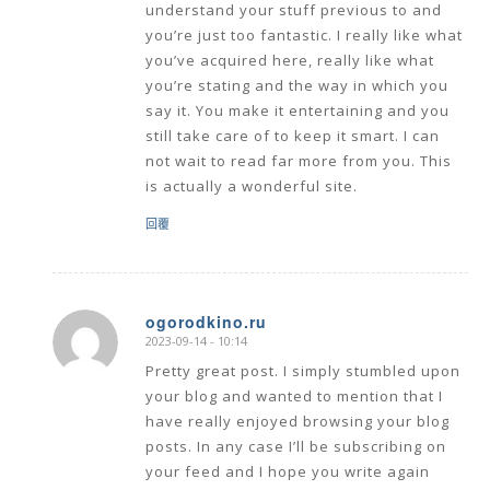
understand your stuff previous to and
you’re just too fantastic. I really like what
you’ve acquired here, really like what
you’re stating and the way in which you
say it. You make it entertaining and you
still take care of to keep it smart. I can
not wait to read far more from you. This
is actually a wonderful site.
回覆
ogorodkino.ru
2023-09-14 - 10:14
says:
Pretty great post. I simply stumbled upon
your blog and wanted to mention that I
have really enjoyed browsing your blog
posts. In any case I’ll be subscribing on
your feed and I hope you write again