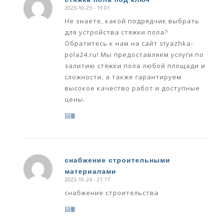
2023-10-25 - 19:01
says:
Не знаете, какой подрядчик выбрать
для устройства стяжки пола?
Обратитесь к нам на сайт styazhka-
pola24.ru! Мы предоставляем услуги по
залитию стяжки пола любой площади и
сложности, а также гарантируем
высокое качество работ и доступные
цены.
回覆
снабжение строительными
материалами
says:
2023-10-24 - 21:17
снабжение строительства
回覆