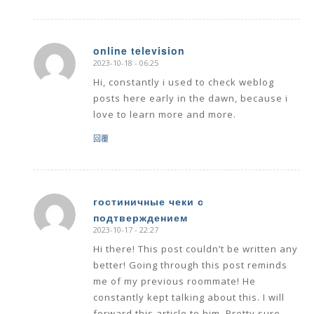
online television
2023-10-18 - 06:25
says:
Hi, constantly i used to check weblog
posts here early in the dawn, because i
love to learn more and more.
回覆
гостиничные чеки с
подтверждением
says:
2023-10-17 - 22:27
Hi there! This post couldn’t be written any
better! Going through this post reminds
me of my previous roommate! He
constantly kept talking about this. I will
forward this article to him. Pretty sure