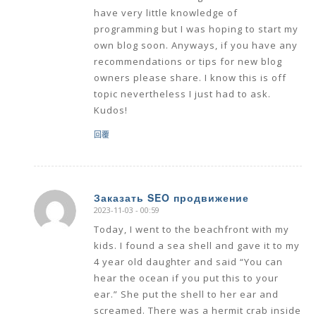
have very little knowledge of
programming but I was hoping to start my
own blog soon. Anyways, if you have any
recommendations or tips for new blog
owners please share. I know this is off
topic nevertheless I just had to ask.
Kudos!
回覆
Заказать SEO продвижение
2023-11-03 - 00:59
says:
Today, I went to the beachfront with my
kids. I found a sea shell and gave it to my
4 year old daughter and said “You can
hear the ocean if you put this to your
ear.” She put the shell to her ear and
screamed. There was a hermit crab inside