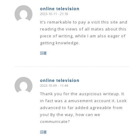
online television
2023-10-11 - 21:18
says:
It’s remarkable to pay a visit this site and
reading the views of all mates about this
piece of writing, while I am also eager of
getting knowledge.
回覆
online television
2023-10-09 - 11:44
says:
Thank you for the auspicious writeup. It
in fact was a amusement account it. Look
advanced to far added agreeable from
you! By the way, how can we
communicate?
回覆