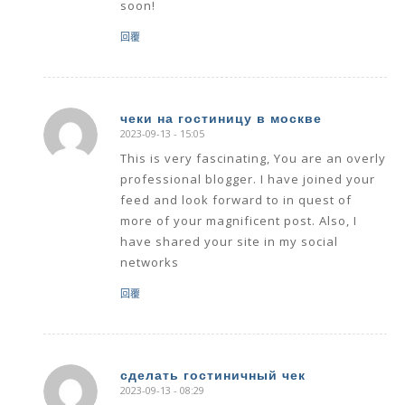
soon!
回覆
чеки на гостиницу в москве
2023-09-13 - 15:05
says:
This is very fascinating, You are an overly
professional blogger. I have joined your
feed and look forward to in quest of
more of your magnificent post. Also, I
have shared your site in my social
networks
回覆
сделать гостиничный чек
2023-09-13 - 08:29
says: