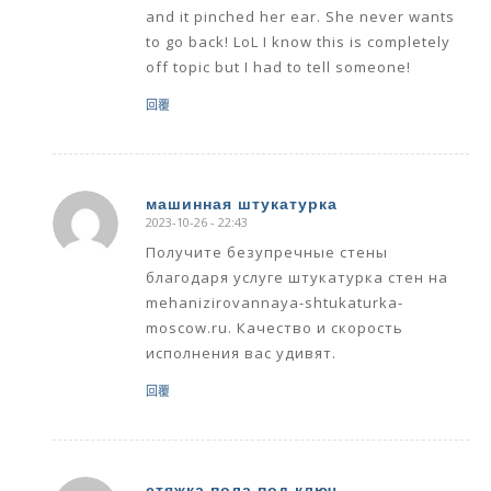
and it pinched her ear. She never wants
to go back! LoL I know this is completely
off topic but I had to tell someone!
回覆
машинная штукатурка
2023-10-26 - 22:43
says:
Получите безупречные стены
благодаря услуге штукатурка стен на
mehanizirovannaya-shtukaturka-
moscow.ru. Качество и скорость
исполнения вас удивят.
回覆
стяжка пола под ключ