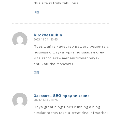
this site is truly fabulous.
回覆
bitokvesnuhin
2023-11-04 - 20:45
says:
Повышайте качество вашего ремонта с
помощью штукатурка по маякам стен.
Для этого есть mehanizirovannaya-
shtukaturka-moscow.ru.
回覆
Заказать SEO продвижение
2023-11-04 - 00:26
says:
Heya great blog! Does running a blog
similar to this take a great deal of work? I