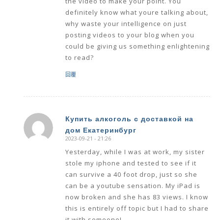
the video to make your point. You
definitely know what youre talking about,
why waste your intelligence on just
posting videos to your blog when you
could be giving us something enlightening
to read?
回覆
Купить алкоголь с доставкой на
дом Екатеринбург
says:
2023-09-21 - 21:26
Yesterday, while I was at work, my sister
stole my iphone and tested to see if it
can survive a 40 foot drop, just so she
can be a youtube sensation. My iPad is
now broken and she has 83 views. I know
this is entirely off topic but I had to share
it with someone!