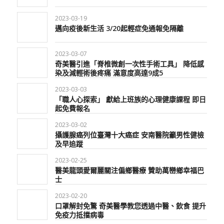
2023-03-19
邁向疫後新生活 3/20起輕症免通報免隔離
2023-03-07
奇美醫引進「脊椎微創一次性手術工具」 降低感
染及減輕術後疼痛 滿意度高達9成5
2023-03-03
「職人心探索」 獻給上班族的心理健康課程 即日
起免費報名
2023-03-02
攝護腺癌列位臺灣十大癌症 安南醫院籲男性健檢
及早追蹤
2023-02-25
醫美龍頭愛爾麗關注偏鄉醫療 贊助萬巒鄉幸福巴
士
2023-02-20
口罩解封免驚 奇美醫學教您透過中醫、飲食 提升
免疫力抵擋病毒