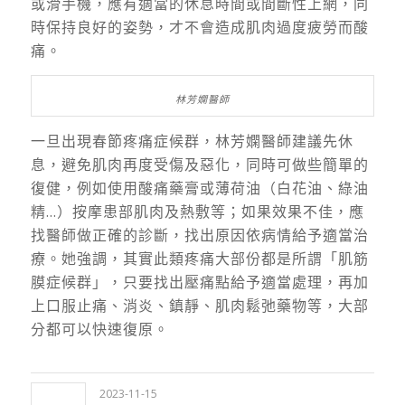
或滑手機，應有適當的休息時間或間斷性上網，同
時保持良好的姿勢，才不會造成肌肉過度疲勞而酸
痛。
林芳嫻醫師
一旦出現春節疼痛症候群，林芳嫻醫師建議先休
息，避免肌肉再度受傷及惡化，同時可做些簡單的
復健，例如使用酸痛藥膏或薄荷油（白花油、綠油
精…）按摩患部肌肉及熱敷等；如果效果不佳，應
找醫師做正確的診斷，找出原因依病情給予適當治
療。她強調，其實此類疼痛大部份都是所謂「肌筋
膜症候群」，只要找出壓痛點給予適當處理，再加
上口服止痛、消炎、鎮靜、肌肉鬆弛藥物等，大部
分都可以快速復原。
2023-11-15