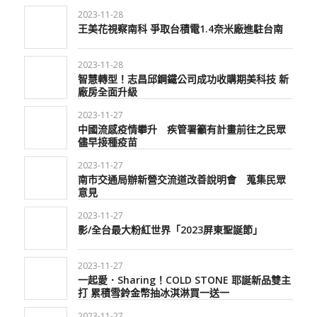
2023-11-28
王美花視察南科 爭取台積電1.4奈米廠進駐台南
2023-11-28
智慧轉型！志昌邱鋼鐵公司成功收購期美科技 新
廠房全面升級
2023-11-27
中國流感疫情攀升 疾管署籲有計畫前往之民眾
儘早接種疫苗
2023-11-27
南市交通局辦新營交流道改善說明會 蒐集民眾
意見
2023-11-27
影/全台最大粉紅世界「2023屏東聖誕節」
2023-11-27
一起愛．Sharing！COLD STONE 耶誕新品雙主
打 累積雪鈴金幣抽冰淇淋買一送一
2023-11-27