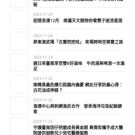
秘
2023-11-24
迎接浪漫12月 南瀛天文館陪你看雙子座流星雨
2023-11-24
屏東演武場「古寶挖挖哇」 來場跨時空尋寶之旅
2023-11-24
週日來臺南享受雙B好滋味 牛肉湯與啤酒一次滿
足
2023-11-23
南韓臭蟲危機引起國內擔憂 網友分享防蟲心得：
白花油成神器？
2023-11-23
漁環中心與刺網漁民合作 發表海洋垃圾紀錄調
查
2023-11-23
守護臺南囝仔把握成長黃金期 黃偉哲攜手成大醫
院提供弱勢兒少到宅醫療服務