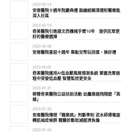
2023-02-14
安南醫院十週年院慶典禮 副總統賴清德盼醫療能
深入社區
2023-02-10
奇美醫院引進達文西機械手臂10年 提供民眾更
好的醫療選擇
2023-02-08
安南醫院喜迎十週年 集點兌幣玩扭蛋、換好禮
2023-02-02
奇美醫院運用AI低血壓風險預測系統 掌握洗腎過
程中突發低血壓 智慧監控更安全
2023-01-31
柳營奇美醫院公益扶助活動 幼鷹展翅飛翔遊「高
雄」
2023-01-30
安南醫院傳授「職業病」判斷準則 泥水師傅罹旋
轉肌袖症候群 職醫診斷助減經濟負擔
2023-01-26