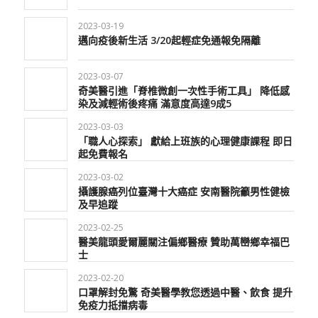
2023-03-19
邁向疫後新生活 3/20起輕症免通報免隔離
2023-03-07
奇美醫引進「脊椎微創一次性手術工具」 降低感
染及減輕術後疼痛 滿意度高達9成5
2023-03-03
「職人心探索」 獻給上班族的心理健康課程 即日
起免費報名
2023-03-02
攝護腺癌列位臺灣十大癌症 安南醫院籲男性健檢
及早追蹤
2023-02-25
醫美龍頭愛爾麗關注偏鄉醫療 贊助萬巒鄉幸福巴
士
2023-02-20
口罩解封免驚 奇美醫學教您透過中醫、飲食 提升
免疫力抵擋病毒