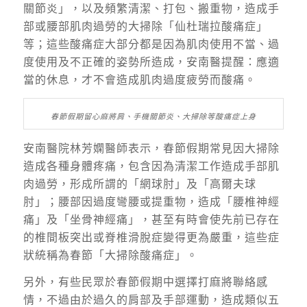
關節炎」，以及頻繁清潔、打包、搬重物，造成手
部或腰部肌肉過勞的大掃除「仙杜瑞拉酸痛症」
等；這些酸痛症大部分都是因為肌肉使用不當、過
度使用及不正確的姿勢所造成，安南醫提醒：應適
當的休息，才不會造成肌肉過度疲勞而酸痛。
春節假期留心麻將肩、手機關節炎、大掃除等酸痛症上身
安南醫院林芳嫻醫師表示，春節假期常見因大掃除
造成各種身體疼痛，包含因為清潔工作造成手部肌
肉過勞，形成所謂的「網球肘」及「高爾夫球
肘」；腰部因過度彎腰或提重物，造成「腰椎神經
痛」及「坐骨神經痛」，甚至有時會使先前已存在
的椎間板突出或脊椎滑脫症變得更為嚴重，這些症
狀統稱為春節「大掃除酸痛症」。
另外，有些民眾於春節假期中選擇打麻將聯絡感
情，不過由於過久的肩部及手部運動，造成類似五