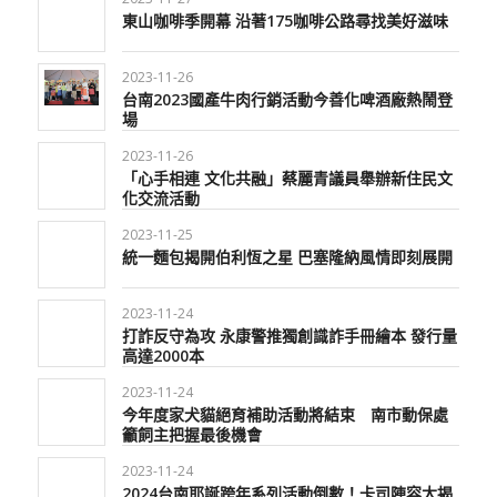
東山咖啡季開幕 沿著175咖啡公路尋找美好滋味
2023-11-26
台南2023國產牛肉行銷活動今善化啤酒廠熱鬧登
場
2023-11-26
「心手相連 文化共融」蔡麗青議員舉辦新住民文
化交流活動
2023-11-25
統一麵包揭開伯利恆之星 巴塞隆納風情即刻展開
2023-11-24
打詐反守為攻 永康警推獨創識詐手冊繪本 發行量
高達2000本
2023-11-24
今年度家犬貓絕育補助活動將結束 南市動保處
籲飼主把握最後機會
2023-11-24
2024台南耶誕跨年系列活動倒數！卡司陣容大揭