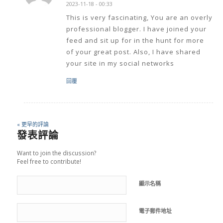
2023-11-18 - 00:33
This is very fascinating, You are an overly
professional blogger. I have joined your
feed and sit up for in the hunt for more
of your great post. Also, I have shared
your site in my social networks
回覆
« 更早的評論
發表評論
Want to join the discussion?
Feel free to contribute!
顯示名稱
電子郵件地址