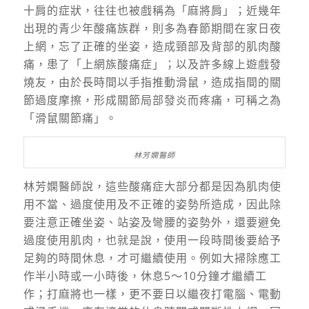
十肩的症狀，往往也被戲稱為「麻將肩」；近幾年
出現的青少年酸痛族群，則多為春節期間在家日夜
上網，忘了正確的坐姿，造成頸部及背部的肌肉酸
痛，患了「上網族酸痛症」；以及許多線上遊戲發
燒友，由於長時間以手指推動滑鼠，造成指間的關
節過度摩擦，形成關節局部發炎而疼痛，可稱之為
「滑鼠關節痛」。
林芳嫻醫師
林芳嫻醫師說，這些酸痛症大部分都是因為肌肉使
用不當、過度使用及不正確的姿勢所造成，因此除
要注意正確坐姿、站姿及彎腰的姿勢外，還要避免
過度使用肌肉，也就是說，使用一段時間後要給予
足夠的時間休息，才可繼續使用。例如大掃除應工
作半小時或一小時後，休息5～10分鐘才繼續工
作；打麻將也一樣，更不要日以繼夜打電腦、電動