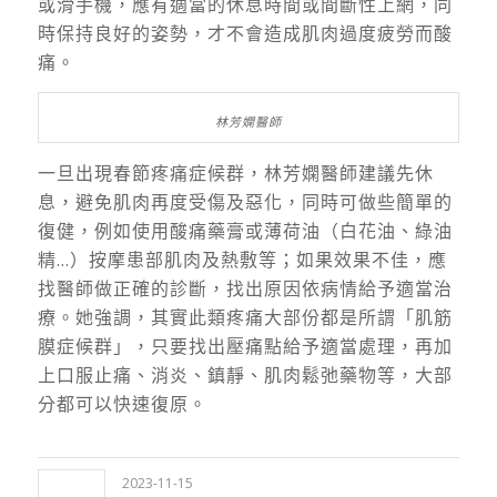
或滑手機，應有適當的休息時間或間斷性上網，同
時保持良好的姿勢，才不會造成肌肉過度疲勞而酸
痛。
林芳嫻醫師
一旦出現春節疼痛症候群，林芳嫻醫師建議先休
息，避免肌肉再度受傷及惡化，同時可做些簡單的
復健，例如使用酸痛藥膏或薄荷油（白花油、綠油
精…）按摩患部肌肉及熱敷等；如果效果不佳，應
找醫師做正確的診斷，找出原因依病情給予適當治
療。她強調，其實此類疼痛大部份都是所謂「肌筋
膜症候群」，只要找出壓痛點給予適當處理，再加
上口服止痛、消炎、鎮靜、肌肉鬆弛藥物等，大部
分都可以快速復原。
2023-11-15