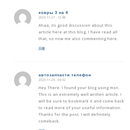
ковры 3 на 4
2023-11-27 - 12:48
says:
Ahaa, its good discussion about this
article here at this blog, I have read all
that, so now me also commenting here.
回覆
автозапчасти телефон
2023-11-26 - 06:32
says:
Hey There. I found your blog using msn.
This is an extremely well written article. I
will be sure to bookmark it and come back
to read more of your useful information.
Thanks for the post. I will definitely
comeback.