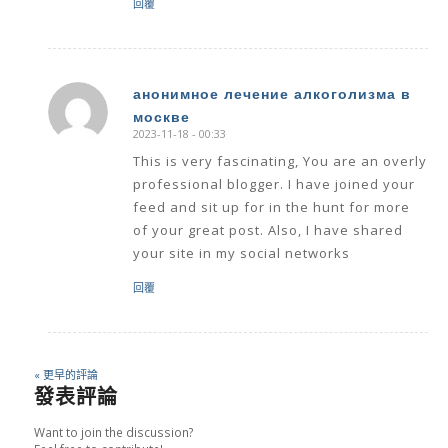
回覆
анонимное лечение алкоголизма в
москве
says:
2023-11-18 - 00:33
This is very fascinating, You are an overly
professional blogger. I have joined your
feed and sit up for in the hunt for more
of your great post. Also, I have shared
your site in my social networks
回覆
« 更早的評論
發表評論
Want to join the discussion?