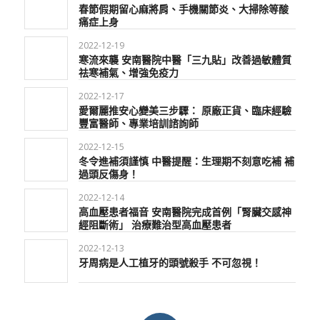
春節假期留心麻將肩、手機關節炎、大掃除等酸
痛症上身
2022-12-19
寒流來襲 安南醫院中醫「三九貼」改善過敏體質
祛寒補氣、增強免疫力
2022-12-17
愛爾麗推安心變美三步驟： 原廠正貨、臨床經驗
豐富醫師、專業培訓諮詢師
2022-12-15
冬令進補須謹慎 中醫提醒：生理期不刻意吃補 補
過頭反傷身！
2022-12-14
高血壓患者福音 安南醫院完成首例「腎臟交感神
經阻斷術」 治療難治型高血壓患者
2022-12-13
牙周病是人工植牙的頭號殺手 不可忽視！