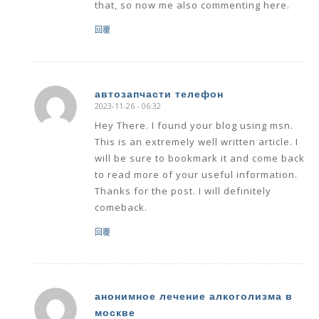
that, so now me also commenting here.
回覆
автозапчасти телефон
2023-11-26 - 06:32
says:
Hey There. I found your blog using msn.
This is an extremely well written article. I
will be sure to bookmark it and come back
to read more of your useful information.
Thanks for the post. I will definitely
comeback.
回覆
анонимное лечение алкоголизма в
москве
says: