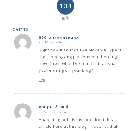
104
回復
« 更早的評論
seo оптимизация
2023-11-28 - 04:57
says:
Right now it sounds like Movable Type is
the top blogging platform out there right
now. (from what I’ve read) Is that what
you’re using on your blog?
回覆
ковры 3 на 4
2023-11-27 - 12:48
says:
Ahaa, its good discussion about this
article here at this blog, I have read all