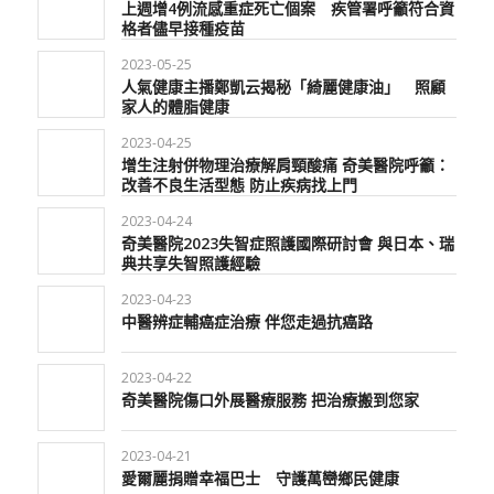
上週增4例流感重症死亡個案 疾管署呼籲符合資
格者儘早接種疫苗
2023-05-25
人氣健康主播鄭凱云揭秘「綺麗健康油」 照顧
家人的體脂健康
2023-04-25
增生注射併物理治療解肩頸酸痛 奇美醫院呼籲：
改善不良生活型態 防止疾病找上門
2023-04-24
奇美醫院2023失智症照護國際研討會 與日本、瑞
典共享失智照護經驗
2023-04-23
中醫辨症輔癌症治療 伴您走過抗癌路
2023-04-22
奇美醫院傷口外展醫療服務 把治療搬到您家
2023-04-21
愛爾麗捐贈幸福巴士 守護萬巒鄉民健康