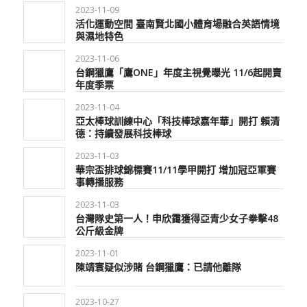
2023-11-09
活化運動空間 臺南賢北國小體育場融合英語情境
與濕地特色
2023-11-06
台鋼獵鷹「鷹ONE」年度主視覺曝光 11/6起開賣
年度季票
2023-11-04
亞太棒球訓練中心「科技棒球嘉年華」開打 賴清
德：持續發展科技棒球
2023-11-03
華宗盃排球錦標賽11/11學甲開打 增加冠亞軍賽
事轉播服務
2023-11-03
台灣隊史第一人！申欣靄獲得亞青少女子拳擊48
公斤級金牌
2023-11-01
陳靖寰疑似涉賭 台鋼獵鷹：已請他離隊
2023-10-27