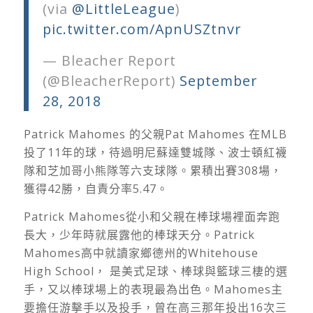
(via
@LittleLeague
)
pic.twitter.com/ApnUSZtnvr
— Bleacher Report
(@BleacherReport)
September
28, 2018
Patrick Mahomes
的父親
Pat Mahomes
在
MLB
投了
11
年的球，待過明尼蘇達雙城隊、波士頓紅襪
隊和芝加哥小熊隊等六支球隊。累積出賽
308
場，
獲得
42
勝，自責分率
5.47
。
Patrick Mahomes
從小和父親在棒球場裡面奔跑
長大，少年時就展露他的棒球天分。
Patrick
Mahomes
高中就讀家鄉德州的
Whitehouse
High School
， 是美式足球、棒球與籃球三棲的選
手，又以棒球場上的表現最為出色。
Mahomes
主
要擔任游擊手以及投手，曾在高三那年投出
16
次三