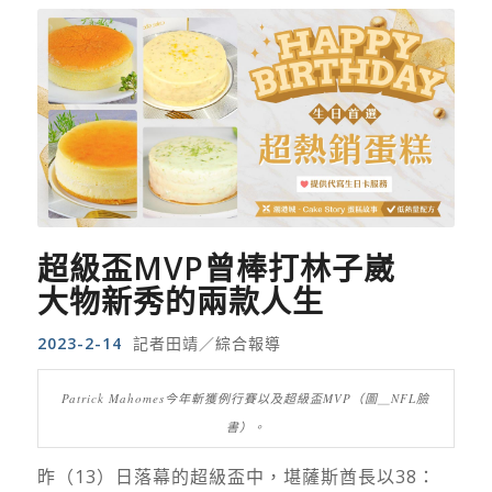
超級盃MVP曾棒打林子崴
大物新秀的兩款人生
2023-2-14
記者田靖／綜合報導
Patrick Mahomes今年斬獲例行賽以及超級盃MVP（圖＿NFL臉
書）。
昨（
13
）日落幕的超級盃中，堪薩斯酋長以
38
：