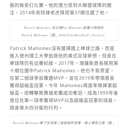
振的無安打比賽。他的潛力受到大聯盟球隊的關
注，
2014
年底特律老虎隊用第
37
順位選了他。
Patrick Mahomes 的父親Pat Mahomes抱著小時候的
Patrick Mahomes（圖＿@OleTimeHardball / Twitter）
Patrick Mahomes
沒有選擇踏上棒球之路，而是
進入德州理工大學追逐他的美式足球夢想，但是在
棒球隊仍有出賽紀錄。
2017
年，堪薩斯酋長隊用第
十順位選中
Patrick Mahomes
，他也不負眾望，
在第二個球季就獲選
MVP
，並在
2019
年帶領酋長
獲得超級盃冠軍。今年
Mahomes
再度率隊揮軍超
級盃，逆轉擊敗費城老鷹成功奪冠，成為
1999
年後
首位在單一球季獲得
MVP
以及超級盃冠軍的球員，
躋身偉大四分衛的行列。
Patrick Mahomes奪下生涯第二座超級杯冠軍，踏上傳奇之路（圖＿