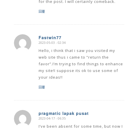
for the post. I will certainly comeback.
回覆
Fastwin77
2023-05-03 - 02:34
says:
Hello, i think that i saw you visited my
web site thus i came to “return the
favor”.I’m trying to find things to enhance
my site!I suppose its ok to use some of
your ideas!!
回覆
pragmatic lapak pusat
2023-04-17 - 06:35
says:
I’ve been absent for some time, but now I