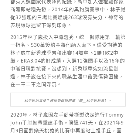
都有入選國家代表隊的紀錄。高中加入強權穀保家
商隨即站穩先發，
2014
年的黑豹旗賽事中，林子崴
從
32
強起的三場比賽燃燒
263
球沒有失分，神奇的
表現讓球迷留下深刻印象。
2015
年林子崴投入中職選秀，統一獅隊用第一輪第
一指名、
530
萬簽約金將他納入麾下。備受期待的
林子崴在新秀球季累積出賽
14
場拿下
2
勝
1
敗
2
中
繼，
ERA3.04
的好成績，入選
12
強國手以及
16
年的
中職日職對抗賽。沒想到，新秀球季宛如流星劃
過，林子崴在接下來的職業生涯中飽受傷勢困擾，
在一軍二軍之間浮沉。
林子崴的直接生涯飽受傷勢困擾（圖＿林子崴臉書）。
2020
年，林子崴因左手韌帶撕裂決定進行
Tommy
John手肘韌帶重建
手術。睽違
741
天，在
2021
年
9
月
9
日面對樂天桃猿的比賽中再度站上投手丘，面