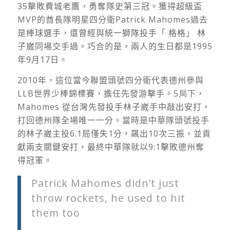
35
擊敗費城老鷹，勇奪隊史第三冠。獲得超級盃
MVP
的酋長隊明星四分衛
Patrick Mahomes
過去
是棒球選手，還曾經與統一獅隊投手「 格格」 林
子崴同場交手過。巧合的是，兩人的生日都是1995
年9月17日。
2010
年，這位當今聯盟頭號四分衛代表德州參與
LLB
世界少棒錦標賽，擔任先發游擊手。
5局
下，
Mahomes
從台灣先發投手林子崴手中敲出安打，
打回德州隊全場唯一一分。當時是中華隊頭號投手
的林子崴主投
6.1
局僅失
1
分，飆出
10
次三振，並貢
獻兩支關鍵安打，最終中華隊就以
9:1
擊敗德州奪
得冠軍。
Patrick Mahomes didn’t just
throw rockets, he used to hit
them too