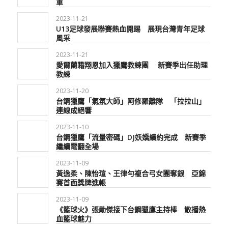
軍
2023-11-21
U13足球發展聯賽熱血開踢 展現台灣青年足球
風采
2023-11-21
愛爾蘭籍翔恩加入獵鷹教練團 新賽季出任助理
教練
2023-11-20
台鋼獵鷹「氣氛大師」阿修羅離隊 「拉拉山」
連線成絕響
2023-11-10
台鋼獵鷹「流量密碼」DJ妖嬌續約完成 新賽季
繼續電翻全場
2023-11-09
黃逸柔、陳怡瑄、王律勻複合弓女團奪銀 亞錦
賽首面獎牌進帳
2023-11-09
《籃球火》張勛傑接下台鋼獵鷹主持棒 散播熱
血籃球魅力