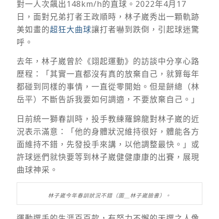
對一人次飆出
148km/h
的直球。
2022
年
4
月
17
日，面對兄弟打者王政順時，林子崴秀出一顆軌跡
美如畫的
超狂大曲球
讓打者嚇到跌倒，引起球迷驚
呼。
去年，林子崴曾於《翊起運動》的訪談中分享心路
歷程：「其實一直都沒有真的放棄自己，就算每年
都碰到同樣的事情，一直從零開始。但是餅總（林
岳平）不斷告訴我要如何調適，不要放棄自己。」
日前統一獅春訓時，投手教練羅錦龍對林子崴的近
況表示滿意：「他的身體狀況維持很好，體能各方
面維持不錯，先發投手來講，以他調整最快。」或
許球迷們就快要等到林子崴健健康康的出賽，展現
曲球神采。
林子崴今年春訓狀況不錯（圖＿林子崴臉書）。
運動選手的生涯百百款，有努力不懈的天選之人像