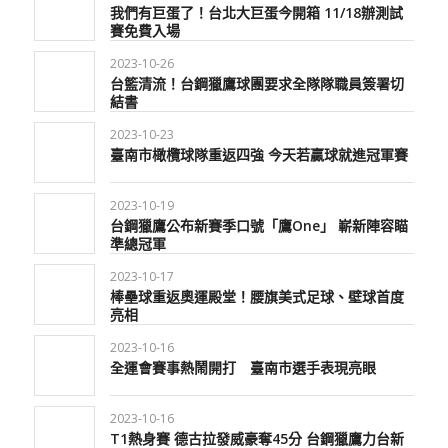
我們有巨蛋了！台北大巨蛋今開箱 11/18辦測試
賽免費入場
2023-10-26
台籃清流！台鋼獵鷹球團要求全隊隊職員簽署切
結書
2023-10-23
臺南市橄欖球隊重返四強 今天若贏球就進冠軍賽
2023-10-19
台鋼獵鷹公布新賽季口號「鷹One」 嶄新陣容瞄
準總冠軍
2023-10-17
棒壘球重返奧運殿堂！腰旗美式足球、壁球首度
亮相
2023-10-16
全運會賽事熱鬧開打 臺南市選手表現亮眼
2023-10-16
T1熱身賽 德古拉發威豪奪45分 台鋼獵鷹力台新