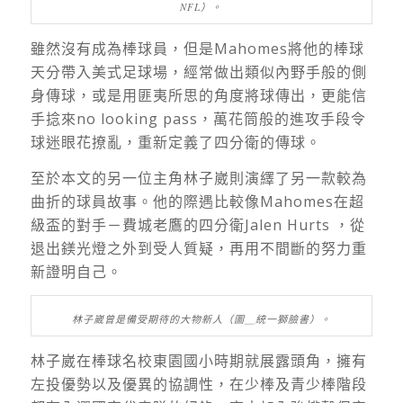
NFL）。
雖然沒有成為棒球員，但是
Mahomes
將他的棒球
天分帶入美式足球場，經常做出類似內野手般的側
身傳球，或是用匪夷所思的角度將球傳出，更能信
手捻來
no looking pass
，萬花筒般的進攻手段令
球迷眼花撩亂，重新定義了四分衛的傳球。
至於本文的另一位主角林子崴則演繹了另一款較為
曲折的球員故事。他的際遇比較像
Mahomes
在超
級盃的對手－費城老鷹的四分衛
Jalen Hurts
，從
退出鎂光燈之外到受人質疑，再用不間斷的努力重
新證明自己。
林子崴曾是備受期待的大物新人（圖＿統一獅臉書）。
林子崴在棒球名校東園國小時期就展露頭角，擁有
左投優勢以及優異的協調性，在少棒及青少棒階段