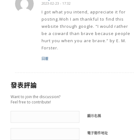
2023-02-23 - 17:32
says:
I got what you intend, appreciate it for
posting.Woh I am thankful to find this
website through google. “I would rather
be a coward than brave because people
hurt you when you are brave.” by E. M.
Forster.
回覆
發表評論
Want to join the discussion?
Feel free to contribute!
顯示名稱
電子郵件地址