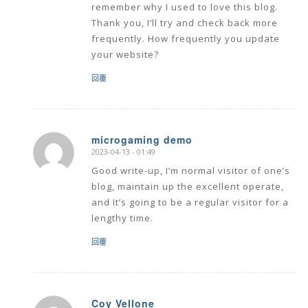
remember why I used to love this blog.
Thank you, I’ll try and check back more
frequently. How frequently you update
your website?
回覆
microgaming demo
2023-04-13 - 01:49
says:
Good write-up, I’m normal visitor of one’s
blog, maintain up the excellent operate,
and It’s going to be a regular visitor for a
lengthy time.
回覆
Coy Vellone