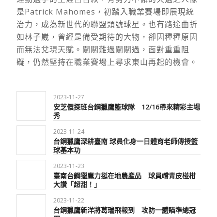
是
Patrick Mahomes
，初踏入職業賽場即展現統
治力，成為新世代的聯盟頭號球星。也有路途曲折
如林子崴，曾經是備受期待的大物，卻因種種原因
而無法兌現天賦。關關難過關關過，面對重重阻
礙，仍然堅持在職業賽場上尋求東山再起的機會。
2023-11-27
安芝儇探班台鋼獵鷹籃球隊 12/16帶來精彩主場
秀
2023-11-24
台鋼獵鷹深耕臺南 球員化身一日體育老師傳授籃
球基本功
2023-11-23
臺南台鋼獵鷹力挺在地農產品 球員嚐青皮椪柑
大讚「超甜！」
2023-11-22
台鋼獵鷹新洋將葛瑞飛報到 攻防一體瞄準總冠