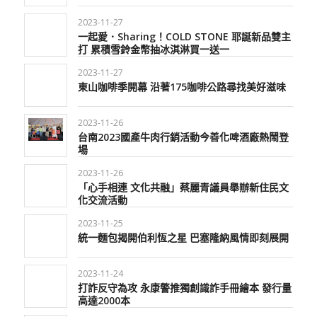
2023-11-27
一起愛．Sharing！COLD STONE 耶誕新品雙主
打 累積雪鈴金幣抽冰淇淋買一送一
2023-11-27
東山咖啡季開幕 沿著175咖啡公路尋找美好滋味
2023-11-26
台南2023國產牛肉行銷活動今善化啤酒廠熱鬧登
場
2023-11-26
「心手相連 文化共融」蔡麗青議員舉辦新住民文
化交流活動
2023-11-25
統一麵包揭開伯利恆之星 巴塞隆納風情即刻展開
2023-11-24
打詐反守為攻 永康警推獨創識詐手冊繪本 發行量
高達2000本