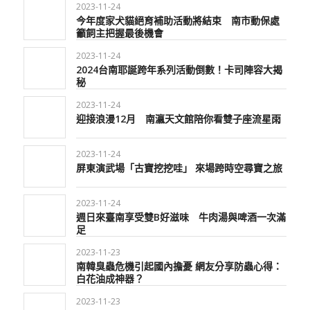
2023-11-24
今年度家犬貓絕育補助活動將結束 南市動保處
籲飼主把握最後機會
2023-11-24
2024台南耶誕跨年系列活動倒數！卡司陣容大揭
秘
2023-11-24
迎接浪漫12月 南瀛天文館陪你看雙子座流星雨
2023-11-24
屏東演武場「古寶挖挖哇」 來場跨時空尋寶之旅
2023-11-24
週日來臺南享受雙B好滋味 牛肉湯與啤酒一次滿
足
2023-11-23
南韓臭蟲危機引起國內擔憂 網友分享防蟲心得：
白花油成神器？
2023-11-23