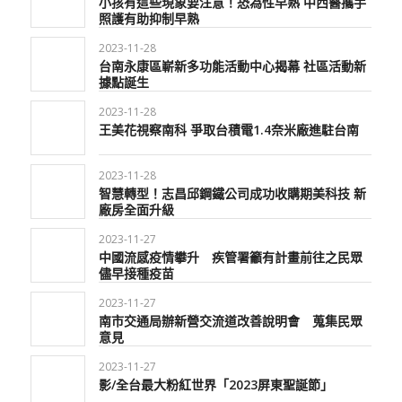
小孩有這些現象要注意！恐為性早熟 中西醫攜手
照護有助抑制早熟
2023-11-28
台南永康區嶄新多功能活動中心揭幕 社區活動新
據點誕生
2023-11-28
王美花視察南科 爭取台積電1.4奈米廠進駐台南
2023-11-28
智慧轉型！志昌邱鋼鐵公司成功收購期美科技 新
廠房全面升級
2023-11-27
中國流感疫情攀升 疾管署籲有計畫前往之民眾
儘早接種疫苗
2023-11-27
南市交通局辦新營交流道改善說明會 蒐集民眾
意見
2023-11-27
影/全台最大粉紅世界「2023屏東聖誕節」