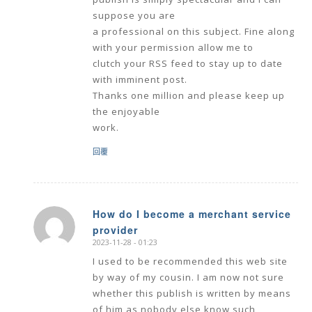
suppose you are
a professional on this subject. Fine along
with your permission allow me to
clutch your RSS feed to stay up to date
with imminent post.
Thanks one million and please keep up
the enjoyable
work.
回覆
How do I become a merchant service
provider
says:
2023-11-28 - 01:23
I used to be recommended this web site
by way of my cousin. I am now not sure
whether this publish is written by means
of him as nobody else know such