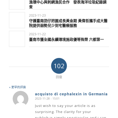
漁環中心與刺網漁民合作 發表海洋垃圾紀錄調
查
2023-11-23
守護臺南囝仔把握成長黃金期 黃偉哲攜手成大醫
院提供弱勢兒少到宅醫療服務
2023-11-22
臺南市獲全國永續環境施政優等殊榮 六都第一
102
回復
« 更早的評論
acquisto di cephalexin in Germania
2023-11-28 - 15:01
says:
Just wish to say your article is as
surprising. The clarity for your
publish is simply spectacular and i can