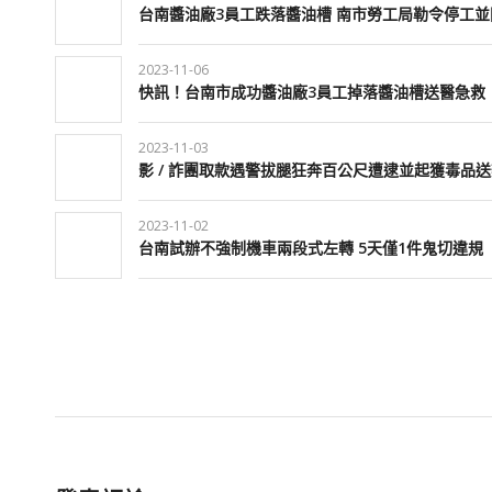
台南醬油廠3員工跌落醬油槽 南市勞工局勒令停工並
2023-11-06
快訊！台南市成功醬油廠3員工掉落醬油槽送醫急救
2023-11-03
影 / 詐團取款遇警拔腿狂奔百公尺遭逮並起獲毒品
2023-11-02
台南試辦不強制機車兩段式左轉 5天僅1件鬼切違規