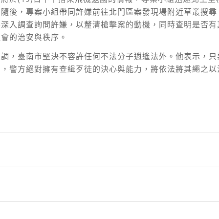
。隨後，專案小組帶同許嫌前往北門區案發現場附近草叢搜尋
將深入調查詢問許嫌，以釐清槍擊案的動機，同時查明是否有
社會的治安與秩序。
強調，臺南市堅決不容許任何不法分子逍遙法外。他表示，只
角，警方絕對擁有查緝歹徒的決心與能力，將依法將其繩之以