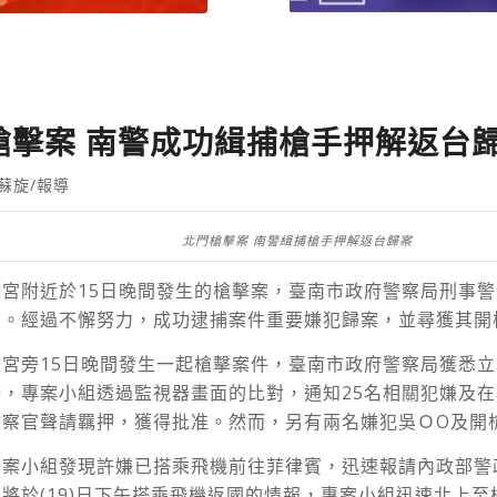
槍擊案 南警成功緝捕槍手押解返台
蘇旋/報導
北門槍擊案 南警緝捕槍手押解返台歸案
宮附近於15日晚間發生的槍擊案，臺南市政府警察局刑事
查。經過不懈努力，成功逮捕案件重要嫌犯歸案，並尋獲其開
宮旁15日晚間發生一起槍擊案件，臺南市政府警察局獲悉
，專案小組透過監視器畫面的比對，通知25名相關犯嫌及
檢察官聲請羈押，獲得批准。然而，另有兩名嫌犯吳ＯO及開
專案小組發現許嫌已搭乘飛機前往菲律賓，迅速報請內政部警
將於(19)日下午搭乘飛機返國的情報，專案小組迅速北上