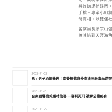
將許嫌逮捕歸案
手槍。專案小組
發真相，以確保
警察局長廖宗山
論其逃到天涯海
2023-11-23
影 / 男子酒駕肇逃！南警攔截意外查獲三級毒品送辦
2023-11-23
台南殺警案兇嫌林信吾 一審判死刑 褫奪公權終身
2023-11-22