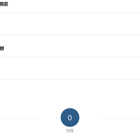
開罰
送辦
0
回復