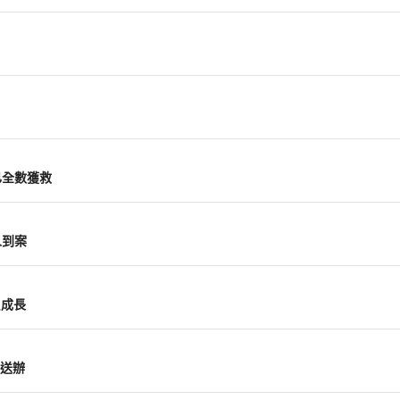
已全數獲救
人到案
負成長
送辦