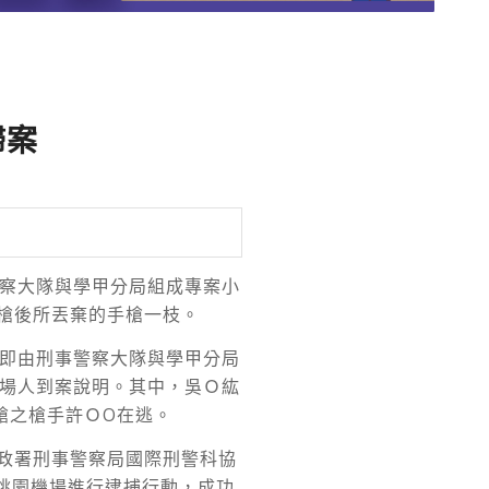
歸案
警察大隊與學甲分局組成專案小
槍後所丟棄的手槍一枝。
立即由刑事警察大隊與學甲分局
在場人到案說明。其中，吳Ｏ紘
槍之槍手許ＯO在逃。
政署刑事警察局國際刑警科協
至桃園機場進行逮捕行動，成功