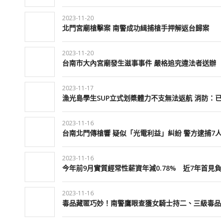
2023-11-20
北門宮廟槍擊案 南警成功緝捕槍手押解返台歸案
2023-11-20
台南市大內宮廟發生滋事事件 嚴格追究違法者送辦
2023-11-17
漁光島學生SUP立式划槳體力不支無法返航 消防：
2023-11-16
台南北門傳槍響 疑似「光電利益」糾紛 警方逮捕7
2023-11-16
今年前9月實質經常性薪資年減0.78% 近7年首見
2023-11-16
毒品藏匿巧妙！南警鷹眼查獲女騎士持二、三級毒品