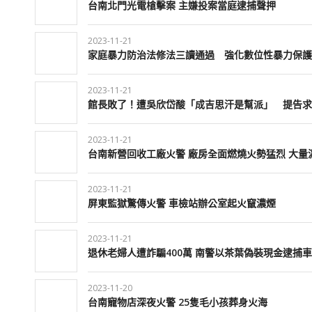
台南北門光電槍擊案 主嫌投案當庭逮捕聲押
2023-11-21
家庭暴力防治法修法三讀通過 強化數位性暴力保護
2023-11-21
館長敗了！遭吳欣岱酸「成吉思汗是幫派」 提告求
2023-11-21
台南新營回收工廠火警 廠房全面燃燒火勢猛烈 大量
2023-11-21
屏東監獄驚傳火警 車檢站辦公室起火竄濃煙
2023-11-21
退休老婦人遭詐騙400萬 南警以茶葉偽裝現金逮捕
2023-11-20
台南寵物店深夜火警 25隻毛小孩葬身火海