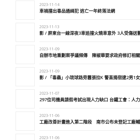
2023-11-14
車禍撞出毒品通緝犯 逃亡一年終落法網
2023-11-13
影 / 屏東台一線深夜3車追撞火燒車意外 3人受傷送
2023-11-09
自辦市地重劃案爭議頻傳 陳椒華要求政府修訂相關
2023-11-09
影 / 「毒蟲」小琉球路旁囂張拉K 警直搗宿逮2男1女
2023-11-07
297位司機員請假考試出現人力缺口 台鐵工會：人
2023-11-06
工廠改善計畫進入第二階段 南市公布未登記工廠輔
2023-11-06