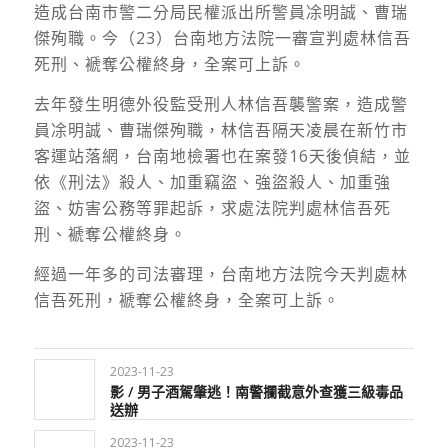
造成台南市警二分局民權派出所警員凃明誠、曹瑞
傑殉職。今（23）台南地方法院一審宣判處林信吾
死刑、褫奪公權終身，全案可上訴。
去年發生明德外役監受刑人林信吾襲警案，造成警
員凃明誠、曹瑞傑殉職，林信吾隔天凌晨在新竹市
客運站落網，台南地檢署也在案發16天後偵結，並
依《刑法》殺人、加重竊盜、強盜殺人、加重強
盜、妨害公務等罪起訴，求處法院判處林信吾死
刑、褫奪公權終身。
經過一年多的司法審理，台南地方法院今天判處林
信吾死刑，褫奪公權終身，全案可上訴。
2023-11-23
影 / 男子酒駕肇逃！南警攔截意外查獲三級毒品
送辦
2023-11-23