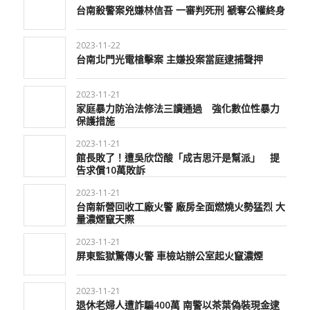
台南殺警案兇嫌林信吾 一審判死刑 褫奪公權終身
2023-11-22
台南北門光電槍擊案 主嫌投案當庭逮捕聲押
2023-11-21
家庭暴力防治法修法三讀通過 強化數位性暴力
保護措施
2023-11-21
館長敗了！遭吳欣岱酸「成吉思汗是幫派」 提
告求償10萬敗訴
2023-11-21
台南新營回收工廠火警 廠房全面燃燒火勢猛烈 大
量濃煙竄天際
2023-11-21
屏東監獄驚傳火警 車檢站辦公室起火竄濃煙
2023-11-21
退休老婦人遭詐騙400萬 南警以茶葉偽裝現金逮