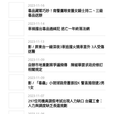
2023-11-16
毒品藏匿巧妙！南警鷹眼查獲女騎士持二、三級
毒品送辦
2023-11-14
車禍撞出毒品通緝犯 逃亡一年終落法網
2023-11-13
影 / 屏東台一線深夜3車追撞火燒車意外 3人受傷
送醫
2023-11-09
自辦市地重劃案爭議頻傳 陳椒華要求政府修訂
相關規定
2023-11-09
影 / 「毒蟲」小琉球路旁囂張拉K 警直搗宿逮2男
1女
2023-11-07
297位司機員請假考試出現人力缺口 台鐵工會：
人力與調度缺乏長遠規劃
2023-11-06