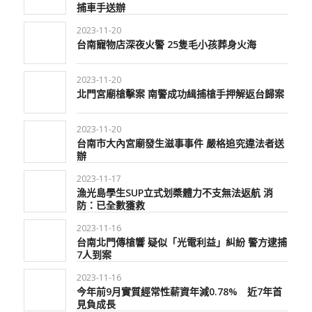
捕車手送辦
2023-11-20
台南寵物店深夜火警 25隻毛小孩葬身火海
2023-11-20
北門宮廟槍擊案 南警成功緝捕槍手押解返台歸案
2023-11-20
台南市大內宮廟發生滋事事件 嚴格追究違法者送
辦
2023-11-17
漁光島學生SUP立式划槳體力不支無法返航 消
防：已全數獲救
2023-11-16
台南北門傳槍響 疑似「光電利益」糾紛 警方逮捕
7人到案
2023-11-16
今年前9月實質經常性薪資年減0.78% 近7年首
見負成長