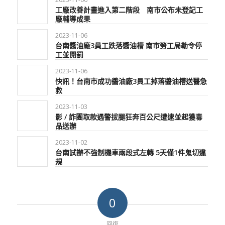
工廠改善計畫進入第二階段 南市公布未登記工
廠輔導成果
2023-11-06
台南醬油廠3員工跌落醬油槽 南市勞工局勒令停
工並開罰
2023-11-06
快訊！台南市成功醬油廠3員工掉落醬油槽送醫急
救
2023-11-03
影 / 詐團取款遇警拔腿狂奔百公尺遭逮並起獲毒
品送辦
2023-11-02
台南試辦不強制機車兩段式左轉 5天僅1件鬼切違
規
0
回復