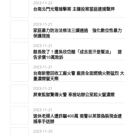
2023-11-22
台南北門光電槍擊案 主嫌投案當庭逮捕聲押
2023-11-21
家庭暴力防治法修法三讀通過 強化數位性暴力
保護措施
2023-11-21
館長敗了！遭吳欣岱酸「成吉思汗是幫派」 提
告求償10萬敗訴
2023-11-21
台南新營回收工廠火警 廠房全面燃燒火勢猛烈 大
量濃煙竄天際
2023-11-21
屏東監獄驚傳火警 車檢站辦公室起火竄濃煙
2023-11-21
退休老婦人遭詐騙400萬 南警以茶葉偽裝現金逮
捕車手送辦
2023-11-20