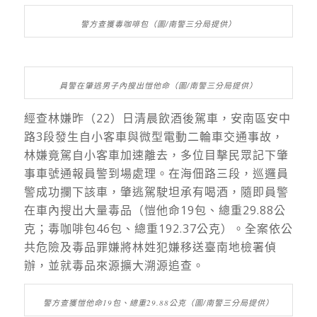
警方查獲毒咖啡包（圖/南警三分局提供）
員警在肇逃男子內搜出愷他命（圖/南警三分局提供）
經查林嫌昨（22）日清晨飲酒後駕車，安南區安中
路3段發生自小客車與微型電動二輪車交通事故，
林嫌竟駕自小客車加速離去，多位目擊民眾記下肇
事車號通報員警到場處理。在海佃路三段，巡邏員
警成功攔下該車，肇逃駕駛坦承有喝酒，隨即員警
在車內搜出大量毒品（愷他命19包、總重29.88公
克；毒咖啡包46包、總重192.37公克）。全案依公
共危險及毒品罪嫌將林姓犯嫌移送臺南地檢署偵
辦，並就毒品來源擴大溯源追查。
警方查獲愷他命19包、總重29.88公克（圖/南警三分局提供）