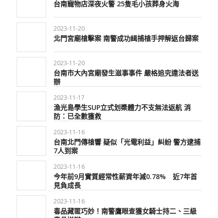
台南寵物店深夜火警 25隻毛小孩葬身火海
2023-11-20
北門宮廟槍擊案 南警成功緝捕槍手押解返台歸案
2023-11-20
台南市大內宮廟發生滋事事件 嚴格追究違法者送
辦
2023-11-17
漁光島學生SUP立式划槳體力不支無法返航 消
防：已全數獲救
2023-11-16
台南北門傳槍響 疑似「光電利益」糾紛 警方逮捕
7人到案
2023-11-16
今年前9月實質經常性薪資年減0.78% 近7年首
見負成長
2023-11-16
毒品藏匿巧妙！南警鷹眼查獲女騎士持二、三級