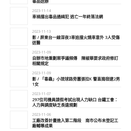
毒品送辦
2023-11-14
車禍撞出毒品通緝犯 逃亡一年終落法網
2023-11-13
影 / 屏東台一線深夜3車追撞火燒車意外 3人受傷
送醫
2023-11-09
自辦市地重劃案爭議頻傳 陳椒華要求政府修訂
相關規定
2023-11-09
影 / 「毒蟲」小琉球路旁囂張拉K 警直搗宿逮2男
1女
2023-11-07
297位司機員請假考試出現人力缺口 台鐵工會：
人力與調度缺乏長遠規劃
2023-11-06
工廠改善計畫進入第二階段 南市公布未登記工
廠輔導成果