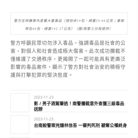
警方在林嫌車內查獲大量毒品（愷他命19包、總重29.88公克；毒咖
啡包46包、總重192.37公克）（圖/南警三分局提供）
警方呼籲民眾切勿涉入毒品，強調毒品是社會的公
害，對個人和社會造成極大傷害。此次成功攔截不
僅維護了交通秩序，更揭開了一起可能具有更廣泛
影響的毒品案件，顯示了警方對社會治安的積極守
護與打擊犯罪的堅決態度。
2023-11-23
影 / 男子酒駕肇逃！南警攔截意外查獲三級毒品
送辦
2023-11-23
台南殺警案兇嫌林信吾 一審判死刑 褫奪公權終身