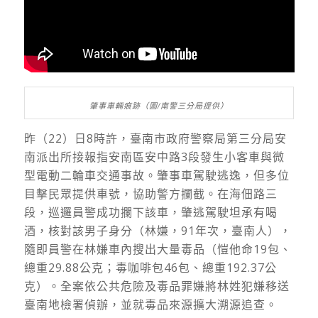
肇事車輛痕跡（圖/南警三分局提供）
昨（22）日8時許，臺南市政府警察局第三分局安
南派出所接報指安南區安中路3段發生小客車與微
型電動二輪車交通事故。肇事車駕駛逃逸，但多位
目擊民眾提供車號，協助警方攔截。在海佃路三
段，巡邏員警成功攔下該車，肇逃駕駛坦承有喝
酒，核對該男子身分（林嫌，91年次，臺南人），
隨即員警在林嫌車內搜出大量毒品（愷他命19包、
總重29.88公克；毒咖啡包46包、總重192.37公
克）。全案依公共危險及毒品罪嫌將林姓犯嫌移送
臺南地檢署偵辦，並就毒品來源擴大溯源追查。