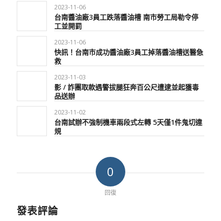
2023-11-06
台南醬油廠3員工跌落醬油槽 南市勞工局勒令停
工並開罰
2023-11-06
快訊！台南市成功醬油廠3員工掉落醬油槽送醫急
救
2023-11-03
影 / 詐團取款遇警拔腿狂奔百公尺遭逮並起獲毒
品送辦
2023-11-02
台南試辦不強制機車兩段式左轉 5天僅1件鬼切違
規
0
回復
發表評論