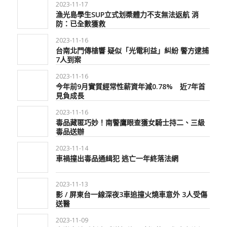
2023-11-17
漁光島學生SUP立式划槳體力不支無法返航 消
防：已全數獲救
2023-11-16
台南北門傳槍響 疑似「光電利益」糾紛 警方逮捕
7人到案
2023-11-16
今年前9月實質經常性薪資年減0.78% 近7年首
見負成長
2023-11-16
毒品藏匿巧妙！南警鷹眼查獲女騎士持二、三級
毒品送辦
2023-11-14
車禍撞出毒品通緝犯 逃亡一年終落法網
2023-11-13
影 / 屏東台一線深夜3車追撞火燒車意外 3人受傷
送醫
2023-11-09