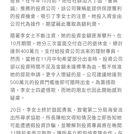
投資。在今年10月初，她在社群加入了由『曹興
誠』推薦的投資公司，該公司聲稱能提供保證獲利
的投資機會，吸引了李女士的注意。她投入資金由
公司代為操作，期望藉此獲取高額利潤。
隨著李女士不斷注資，她的投資金額逐漸攀升。在
10月期間，她分三次當面交付自己的退休金，總計
達到400萬元，支付給投資公司派來的理財專員。
然而，當她在11月中旬希望部分出金時，投資公司
卻以投資時間不足及金額未達標準為由，暫不核准
她的提款申請。更令人懷疑的是，公司建議她達到
500萬元的投資門檻後即可隨時出金。為籌措款
項，李女士四處借款，而她的朋友也因此開始感到
疑慮。
20日，李女士終於鼓起勇氣，致電第二分局海安派
出所尋求協助，所長陳柏文得知情況後立即告知她
可能遭遇假投資詐騙，並瞭解到投資專員將在晚間
11時前來面交取款。陳所長立即與偵查隊合作，在