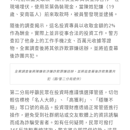
現場埋伏，使用茶葉偽裝現金，當陳姓犯嫌（19
歲、安南區人）前來取款時，被員警發現並逮捕。
隨後的調查揭示，這名投資專員以收取金額的2%
作為酬金，實際上並非從事合法的投資工作。警方
查扣了他身上的工作手機2支、百萬元收據等證
物。全案調查後將其依詐欺罪嫌送辦，並將追查幕
後詐團共犯。
全案調查後將陳嫌依涉嫌詐欺罪嫌送辦，並將追查幕後詐欺集團共
犯（圖/警二分局提供）
第二分局呼籲民眾在投資時應謹慎選擇管道，切勿
輕信標榜「名人大師」、「高獲利」、「穩賺不
賠」等口號的商品。投資理財應透過正常管道進行
操作，避免受到社群網站或交友軟體上的資訊誘騙
而成為詐騙受害者。如有任何疑問，民眾可撥打
165反詐騙專線諮詢，警方將立即提供協助。这是