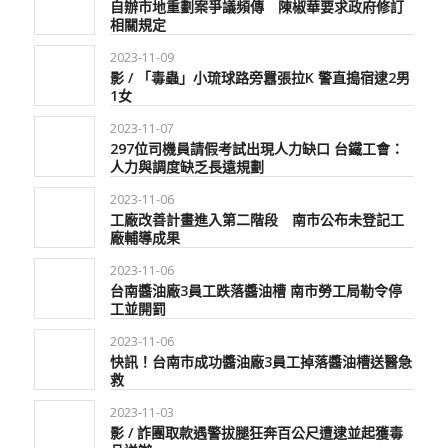
自辦市地重劃案爭議頻傳 陳椒華要求政府修訂
相關規定
2023-11-09
影 / 「毒蟲」小琉球路旁囂張拉K 警直搗宿逮2男
1女
2023-11-07
297位司機員請假考試出現人力缺口 台鐵工會：
人力與調度缺乏長遠規劃
2023-11-06
工廠改善計畫進入第二階段 南市公布未登記工
廠輔導成果
2023-11-06
台南醬油廠3員工跌落醬油槽 南市勞工局勒令停
工並開罰
2023-11-06
快訊！台南市成功醬油廠3員工掉落醬油槽送醫急
救
2023-11-03
影 / 詐團取款遇警拔腿狂奔百公尺遭逮並起獲毒