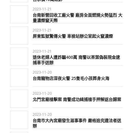
2023-11-21
台南新營回收工廠火警 廠房全面燃燒火勢猛烈 大
量濃煙竄天際
2023-11-21
屏東監獄驚傳火警 車檢站辦公室起火竄濃煙
2023-11-21
退休老婦人遭詐騙400萬 南警以茶葉偽裝現金逮
捕車手送辦
2023-11-20
台南寵物店深夜火警 25隻毛小孩葬身火海
2023-11-20
北門宮廟槍擊案 南警成功緝捕槍手押解返台歸案
2023-11-20
台南市大內宮廟發生滋事事件 嚴格追究違法者送
辦