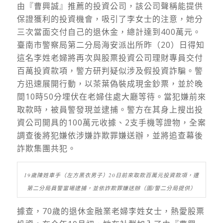
由『曹興誠』推薦的投資公司，該公司聲稱能提供
保證獲利的投資機會，吸引了李女士的注意，她分
三次當面交付自己的退休金，總計達到400萬元。
臺南市警察局第二分局海安派出所昨（20）日得知
這名李姓老婦將再次與股票投資公司理財專員交付
百萬投資款項，警方研判疑似涉及假投資詐騙。警
方迅速展開行動，以茶葉偽裝成現金鈔票，並於晚
間10時50分埋伏在老婦住處大廳等待。當犯嫌前來
取款時，被員警發現並逮捕。警方在其身上搜出投
資公司開具的100萬元收據、2支手機等證物，全案
調查後將犯嫌依涉嫌詐欺罪嫌送辦，並將追查幕後
詐欺集團共犯。
19歲陳姓車手（左方黑衣男子）20日前來取款百萬元投資款項，遭
第二分局員警當場逮捕，並依詐欺罪嫌送辦（圖/警二分局提供）
據查，70歲的退休金融業老婦李姓女士，熱愛股票