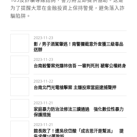
为了提醒大眾在金融投資上保持警覺，避免落入詐
騙陷阱。
2023-11-23
影 / 男子酒駕肇逃！南警攔截意外查獲三級毒品
送辦
2023-11-23
台南殺警案兇嫌林信吾 一審判死刑 褫奪公權終身
2023-11-22
台南北門光電槍擊案 主嫌投案當庭逮捕聲押
2023-11-21
家庭暴力防治法修法三讀通過 強化數位性暴力
保護措施
2023-11-21
館長敗了！遭吳欣岱酸「成吉思汗是幫派」 提
告求償10萬敗訴