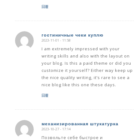
回覆
гостиничные чеки куплю
2023-11-01 - 11:58
says:
I am extremely impressed with your
writing skills and also with the layout on
your blog. Is this a paid theme or did you
customize it yourself? Either way keep up
the nice quality writing, it’s rare to see a
nice blog like this one these days.
回覆
механизированная штукатурка
2023-10-27 - 17:14
says:
Позвольте себе быстрое и