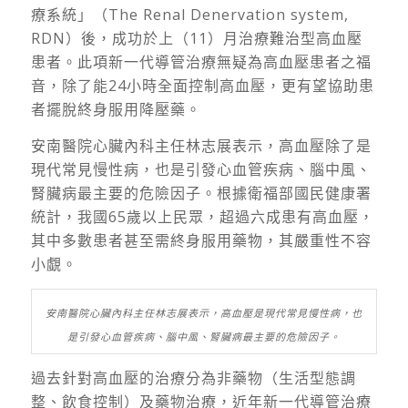
療系統」（The Renal Denervation system,
RDN）後，成功於上（11）月治療難治型高血壓
患者。此項新一代導管治療無疑為高血壓患者之福
音，除了能24小時全面控制高血壓，更有望協助患
者擺脫終身服用降壓藥。
安南醫院心臟內科主任林志展表示，高血壓除了是
現代常見慢性病，也是引發心血管疾病、腦中風、
腎臟病最主要的危險因子。根據衛福部國民健康署
統計，我國65歲以上民眾，超過六成患有高血壓，
其中多數患者甚至需終身服用藥物，其嚴重性不容
小覷。
安南醫院心臟內科主任林志展表示，高血壓是現代常見慢性病，也
是引發心血管疾病、腦中風、腎臟病最主要的危險因子。
過去針對高血壓的治療分為非藥物（生活型態調
整、飲食控制）及藥物治療，近年新一代導管治療