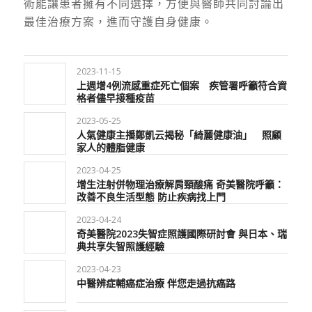
術能讓患者擁有不同選擇，方便與醫師共同討論出
最佳治療方案，進而守護自身健康。
2023-11-15
上週增4例流感重症死亡個案 疾管署呼籲符合資
格者儘早接種疫苗
2023-05-25
人氣健康主播鄭凱云揭秘「綺麗健康油」 照顧
家人的體脂健康
2023-04-25
增生注射併物理治療解肩頸酸痛 奇美醫院呼籲：
改善不良生活型態 防止疾病找上門
2023-04-24
奇美醫院2023失智症照護國際研討會 與日本、瑞
典共享失智照護經驗
2023-04-23
中醫辨症輔癌症治療 伴您走過抗癌路