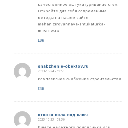
качественное оштукатуривание стен.
Откройте для себя современные
методы на нашем сайте
mehanizirovannaya-shtukaturka-
moscow.ru
回覆
snabzhenie-obektov.ru
2023-10-24 - 19:50
says:
комплексное снабжение строительства
回覆
стяжка пола под ключ
2023-10-23 - 08:36
says:
Ищете надежного подрядчика для