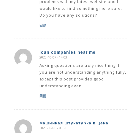
problems with my latest website and I
would like to find something more safe.
Do you have any solutions?
回覆
loan companies near me
2023-10-07 - 14:03
says:
Asking questions are truly nice thing if
you are not understanding anything fully,
except this post provides good
understanding even.
回覆
машинная штукатурка в цена
2023-10-06 - 01:26
says: