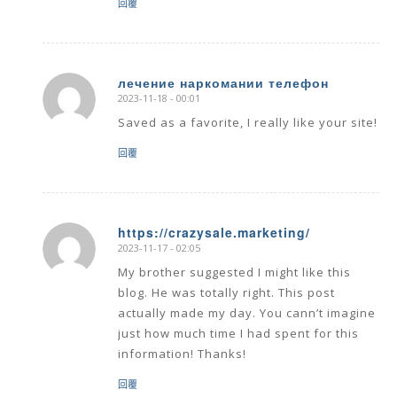
回覆
лечение наркомании телефон
2023-11-18 - 00:01
says:
Saved as a favorite, I really like your site!
回覆
https://crazysale.marketing/
2023-11-17 - 02:05
says:
My brother suggested I might like this
blog. He was totally right. This post
actually made my day. You cann’t imagine
just how much time I had spent for this
information! Thanks!
回覆