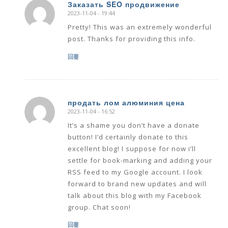
Заказать SEO продвижение
2023-11-04 - 19:44
says:
Pretty! This was an extremely wonderful
post. Thanks for providing this info.
回覆
продать лом алюминия цена
2023-11-04 - 16:52
says:
It’s a shame you don’t have a donate
button! I’d certainly donate to this
excellent blog! I suppose for now i’ll
settle for book-marking and adding your
RSS feed to my Google account. I look
forward to brand new updates and will
talk about this blog with my Facebook
group. Chat soon!
回覆