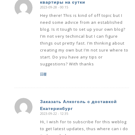
квартиры на сутки
2023-09-28 - 00:15
says:
Hey there! This is kind of off topic but I
need some advice from an established
blog. Is it tough to set up your own blog?
I’m not very techincal but I can figure
things out pretty fast. I’m thinking about
creating my own but I’m not sure where to
start. Do you have any tips or
suggestions? With thanks
回覆
Заказать Алкоголь с доставкой
Екатеринбург
says:
2023-09-22 - 12:35
Hi, I wish for to subscribe for this weblog
to get latest updates, thus where can i do