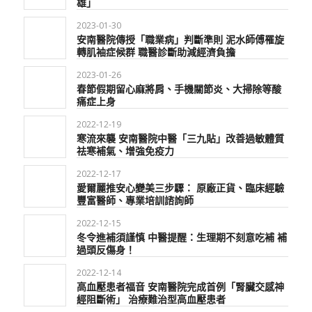
雄」
2023-01-30
安南醫院傳授「職業病」判斷準則 泥水師傅罹旋
轉肌袖症候群 職醫診斷助減經濟負擔
2023-01-26
春節假期留心麻將肩、手機關節炎、大掃除等酸
痛症上身
2022-12-19
寒流來襲 安南醫院中醫「三九貼」改善過敏體質
祛寒補氣、增強免疫力
2022-12-17
愛爾麗推安心變美三步驟： 原廠正貨、臨床經驗
豐富醫師、專業培訓諮詢師
2022-12-15
冬令進補須謹慎 中醫提醒：生理期不刻意吃補 補
過頭反傷身！
2022-12-14
高血壓患者福音 安南醫院完成首例「腎臟交感神
經阻斷術」 治療難治型高血壓患者