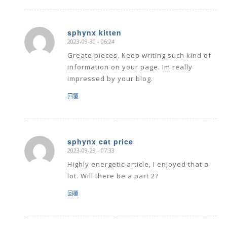
sphynx kitten
2023-09-30 - 06:24
says:
Greate pieces. Keep writing such kind of
information on your page. Im really
impressed by your blog.
回覆
sphynx cat price
2023-09-29 - 07:33
says:
Highly energetic article, I enjoyed that a
lot. Will there be a part 2?
回覆