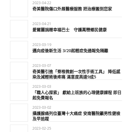
2023-04-22
奇美醫院傷口外展醫療服務 把治療搬到您家
2023-04-21
愛爾麗捐贈幸福巴士 守護萬巒鄉民健康
2023-03-19
邁向疫後新生活 3/20起輕症免通報免隔離
2023-03-07
奇美醫引進「脊椎微創一次性手術工具」 降低感
染及減輕術後疼痛 滿意度高達9成5
2023-03-03
「職人心探索」 獻給上班族的心理健康課程 即日
起免費報名
2023-03-02
攝護腺癌列位臺灣十大癌症 安南醫院籲男性健檢
及早追蹤
2023-02-25