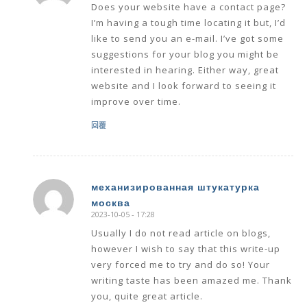
Does your website have a contact page?
I’m having a tough time locating it but, I’d
like to send you an e-mail. I’ve got some
suggestions for your blog you might be
interested in hearing. Either way, great
website and I look forward to seeing it
improve over time.
回覆
механизированная штукатурка
москва
says:
2023-10-05 - 17:28
Usually I do not read article on blogs,
however I wish to say that this write-up
very forced me to try and do so! Your
writing taste has been amazed me. Thank
you, quite great article.