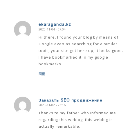
ekaraganda.kz
2023-11-04 - 07:04
says:
Hi there, I found your blog by means of
Google even as searching for a similar
topic, your site got here up, it looks good.
I have bookmarked it in my google
bookmarks.
回覆
Заказать SEO продвижение
2023-11-02 - 23:16
says:
Thanks to my father who informed me
regarding this weblog, this weblog is
actually remarkable.