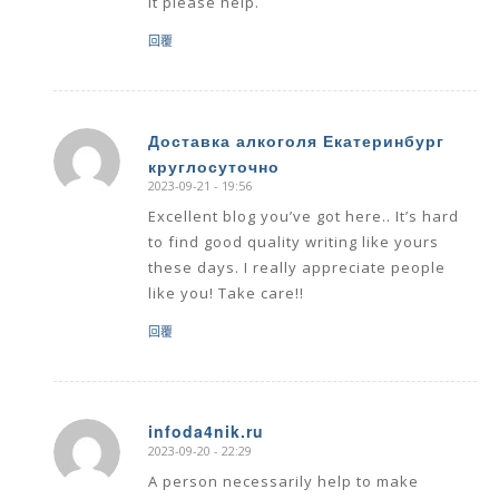
it please help.
回覆
Доставка алкоголя Екатеринбург
круглосуточно
says:
2023-09-21 - 19:56
Excellent blog you’ve got here.. It’s hard
to find good quality writing like yours
these days. I really appreciate people
like you! Take care!!
回覆
infoda4nik.ru
2023-09-20 - 22:29
says:
A person necessarily help to make