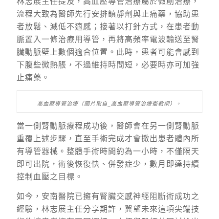
林志展主任提及，高血壓導管治療屬於微創治療，
流程大致為醫師先行安排鎮靜劑與止痛藥，協助患
者放鬆、減低不適感；接著以打針方式，在患者動
脈置入一條治療用導管，再將高頻率電波輸送至腎
臟動脈壁上數個適合位置。此時，患者可能會感到
下腹些微熱脹，不過維持時間短，必要時亦可加強
止痛藥。
高血壓導管治療（圖片取自_高血壓導管治療衛教網）。
當一側腎動脈療程成功後，醫師會在另一側腎動脈
重覆上述步驟，直至手術完成才會撤出患者體內所
有導管器械。整體手術時間約為一小時，不僅隔天
即可出院，術後恢復快、併發症少，數月即達持續
控制血壓之目標。
如今，安南醫院已擁有腎臟交感神經阻斷術成功之
經驗，林志展主任分享期許，冀望未來這項尖端技