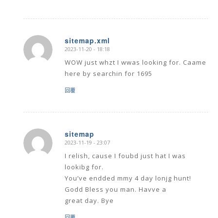
sitemap.xml
2023-11-20 - 18:18
says:
WOW just whzt I wwas looking for. Caame
here by searchin for 1695
回覆
sitemap
2023-11-19 - 23:07
says:
I relish, cause I foubd just hat I was
lookibg for.
You’ve endded mmy 4 day lonjg hunt!
Godd Bless you man. Havve a
great day. Bye
回覆