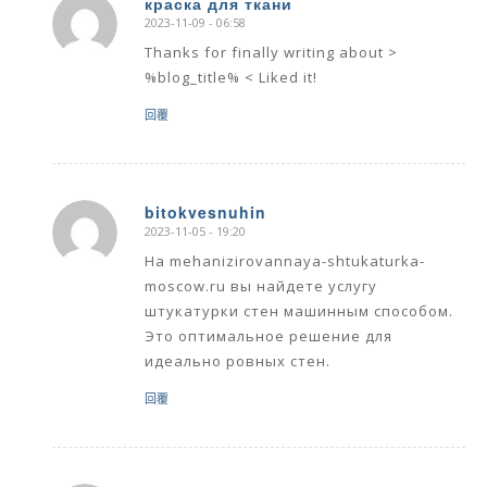
краска для ткани
2023-11-09 - 06:58
says:
Thanks for finally writing about >
%blog_title% < Liked it!
回覆
bitokvesnuhin
2023-11-05 - 19:20
says:
На mehanizirovannaya-shtukaturka-
moscow.ru вы найдете услугу
штукатурки стен машинным способом.
Это оптимальное решение для
идеально ровных стен.
回覆