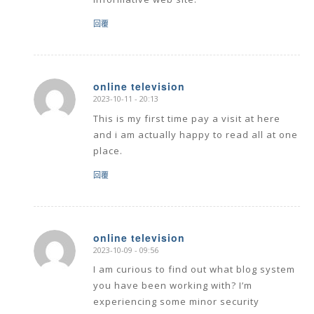
回覆
online television
2023-10-11 - 20:13
says:
This is my first time pay a visit at here
and i am actually happy to read all at one
place.
回覆
online television
2023-10-09 - 09:56
says:
I am curious to find out what blog system
you have been working with? I’m
experiencing some minor security