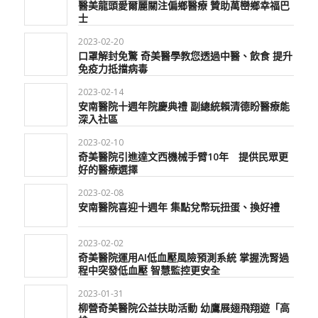
醫美龍頭愛爾麗關注偏鄉醫療 贊助萬巒鄉幸福巴
士
2023-02-20
口罩解封免驚 奇美醫學教您透過中醫、飲食 提升
免疫力抵擋病毒
2023-02-14
安南醫院十週年院慶典禮 副總統賴清德盼醫療能
深入社區
2023-02-10
奇美醫院引進達文西機械手臂10年 提供民眾更
好的醫療選擇
2023-02-08
安南醫院喜迎十週年 集點兌幣玩扭蛋、換好禮
2023-02-02
奇美醫院運用AI低血壓風險預測系統 掌握洗腎過
程中突發低血壓 智慧監控更安全
2023-01-31
柳營奇美醫院公益扶助活動 幼鷹展翅飛翔遊「高