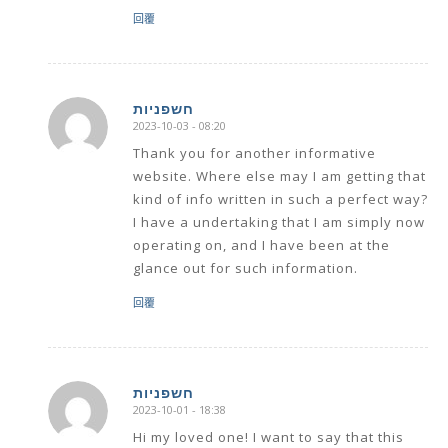
回覆
חשפניות
2023-10-03 - 08:20
says:
Thank you for another informative
website. Where else may I am getting that
kind of info written in such a perfect way?
I have a undertaking that I am simply now
operating on, and I have been at the
glance out for such information.
回覆
חשפניות
2023-10-01 - 18:38
says:
Hi my loved one! I want to say that this