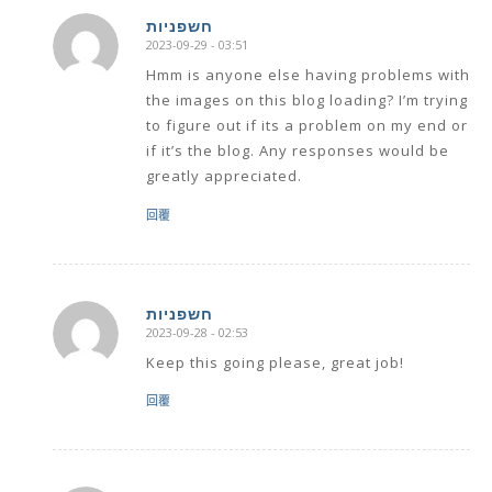
חשפניות
2023-09-29 - 03:51
says:
Hmm is anyone else having problems with
the images on this blog loading? I’m trying
to figure out if its a problem on my end or
if it’s the blog. Any responses would be
greatly appreciated.
回覆
חשפניות
2023-09-28 - 02:53
says:
Keep this going please, great job!
回覆