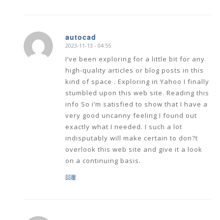
autocad
2023-11-13 - 04:55
says:
I’ve been exploring for a little bit for any
high-quality articles or blog posts in this
kind of space . Exploring in Yahoo I finally
stumbled upon this web site. Reading this
info So i’m satisfied to show that I have a
very good uncanny feeling I found out
exactly what I needed. I such a lot
indisputably will make certain to don?t
overlook this web site and give it a look
on a continuing basis.
回覆