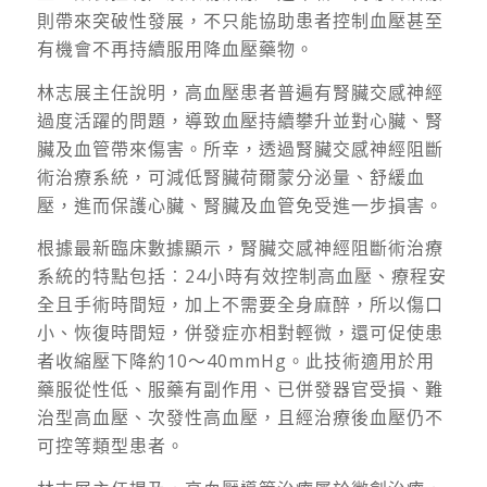
則帶來突破性發展，不只能協助患者控制血壓甚至
有機會不再持續服用降血壓藥物。
林志展主任說明，高血壓患者普遍有腎臟交感神經
過度活躍的問題，導致血壓持續攀升並對心臟、腎
臟及血管帶來傷害。所幸，透過腎臟交感神經阻斷
術治療系統，可減低腎臟荷爾蒙分泌量、舒緩血
壓，進而保護心臟、腎臟及血管免受進一步損害。
根據最新臨床數據顯示，腎臟交感神經阻斷術治療
系統的特點包括︰24小時有效控制高血壓、療程安
全且手術時間短，加上不需要全身麻醉，所以傷口
小、恢復時間短，併發症亦相對輕微，還可促使患
者收縮壓下降約10～40mmHg。此技術適用於用
藥服從性低、服藥有副作用、已併發器官受損、難
治型高血壓、次發性高血壓，且經治療後血壓仍不
可控等類型患者。