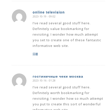
online television
2023-10-19 - 09:02
says:
I’ve read several good stuff here.
Definitely value bookmarking for
revisiting. I wonder how much attempt
you set to create one of these fantastic
informative web site.
回覆
гостиничные чеки москва
2023-10-16 - 01:28
says:
I’ve read several good stuff here.
Definitely worth bookmarking for
revisiting. I wonder how so much attempt
you put to create this sort of wonderful
informative web site.