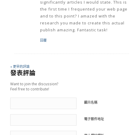
significantly articles I would state. This is
the first time I frequented your web page
and to this point? I amazed with the
research you made to create this actual
publish amazing. Fantastic task!
回覆
« 更早的評論
發表評論
Want to join the discussion?
Feel free to contribute!
顯示名稱
電子郵件地址