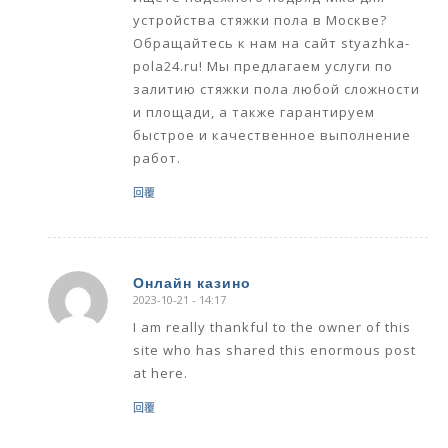
устройства стяжки пола в Москве?
Обращайтесь к нам на сайт styazhka-
pola24.ru! Мы предлагаем услуги по
залитию стяжки пола любой сложности
и площади, а также гарантируем
быстрое и качественное выполнение
работ.
回覆
Онлайн казино
2023-10-21 - 14:17
says:
I am really thankful to the owner of this
site who has shared this enormous post
at here.
回覆