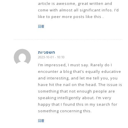
article is awesome, great written and
come with almost all significant infos. I’d
like to peer more posts like this .
回覆
חשפניות
2023-10-01 - 10:10
says:
I’m impressed, I must say. Rarely do I
encounter a blog that’s equally educative
and interesting, and let me tell you, you
have hit the nail on the head. The issue is
something that not enough people are
speaking intelligently about. I’m very
happy that I found this in my search for
something concerning this.
回覆