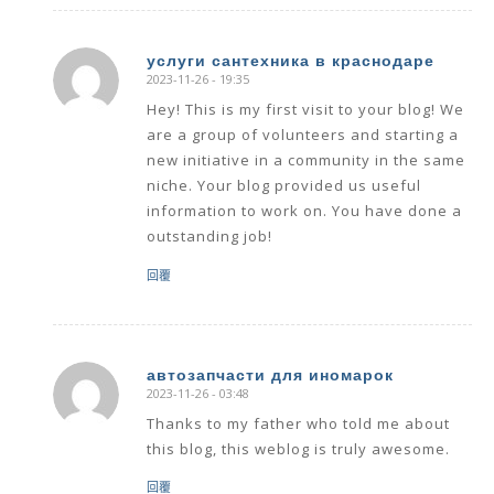
услуги сантехника в краснодаре
2023-11-26 - 19:35
says:
Hey! This is my first visit to your blog! We
are a group of volunteers and starting a
new initiative in a community in the same
niche. Your blog provided us useful
information to work on. You have done a
outstanding job!
回覆
автозапчасти для иномарок
2023-11-26 - 03:48
says:
Thanks to my father who told me about
this blog, this weblog is truly awesome.
回覆