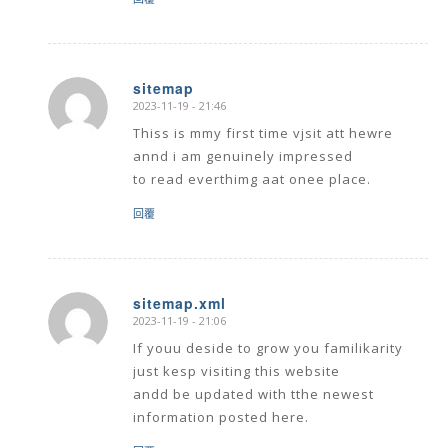
sitemap
2023-11-19 - 21:46
says:
Thiss is mmy first time vjsit att hewre
annd i am genuinely impressed
to read everthimg aat onee place.
回覆
sitemap.xml
2023-11-19 - 21:06
says:
If youu deside to grow you familikarity
just kesp visiting this website
andd be updated with tthe newest
information posted here.