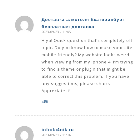
Доставка алкоголя Екатеринбург
бесплатная доставка
says:
2023-09-23 - 11:45
Hiya! Quick question that’s completely off
topic. Do you know how to make your site
mobile friendly? My website looks weird
when viewing from my iphone 4. I’m trying
to find a theme or plugin that might be
able to correct this problem. If you have
any suggestions, please share.
Appreciate it!
回覆
infoda4nik.ru
2023-09-21 - 11:34
says: