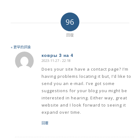
96
回復
« 更早的評論
ковры 3 на 4
2023-11-27 - 22:18
says:
Does your site have a contact page? I’m
having problems locating it but, I’d like to
send you an e-mail. I’ve got some
suggestions for your blog you might be
interested in hearing. Either way, great
website and I look forward to seeing it
expand over time.
回覆