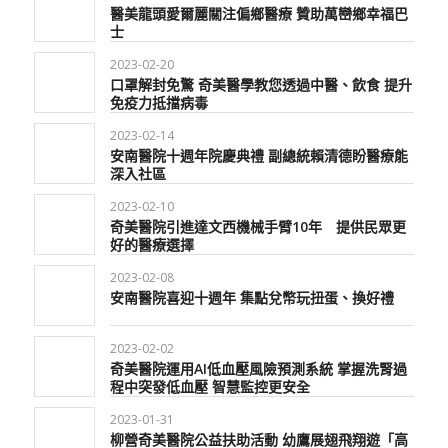
醫美龍頭愛爾麗關注偏鄉醫療 贊助萬巒鄉幸福巴
士
2023-02-20
口罩解封免驚 奇美醫學教您透過中醫、飲食 提升
免疫力抵擋病毒
2023-02-14
安南醫院十週年院慶典禮 副總統賴清德盼醫療能
深入社區
2023-02-10
奇美醫院引進達文西機械手臂10年 提供民眾更
好的醫療選擇
2023-02-08
安南醫院喜迎十週年 集點兌幣玩扭蛋、換好禮
2023-02-02
奇美醫院運用AI低血壓風險預測系統 掌握洗腎過
程中突發低血壓 智慧監控更安全
2023-01-31
柳營奇美醫院公益扶助活動 幼鷹展翅飛翔遊「高