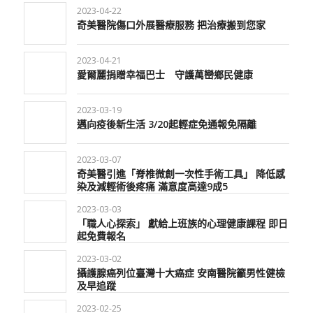
2023-04-22
奇美醫院傷口外展醫療服務 把治療搬到您家
2023-04-21
愛爾麗捐贈幸福巴士 守護萬巒鄉民健康
2023-03-19
邁向疫後新生活 3/20起輕症免通報免隔離
2023-03-07
奇美醫引進「脊椎微創一次性手術工具」 降低感
染及減輕術後疼痛 滿意度高達9成5
2023-03-03
「職人心探索」 獻給上班族的心理健康課程 即日
起免費報名
2023-03-02
攝護腺癌列位臺灣十大癌症 安南醫院籲男性健檢
及早追蹤
2023-02-25