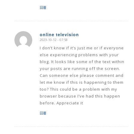
回覆
online television
2023-10-12 - 07:58
says:
I don’t know if it’s just me or if everyone
else experiencing problems with your
blog. It looks like some of the text within
your posts are running off the screen.
Can someone else please comment and
let me know if this is happening to them
too? This could be a problem with my
browser because I’ve had this happen
before. Appreciate it
回覆