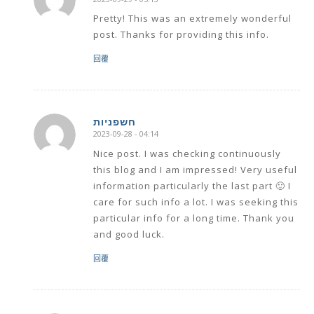
says:
Pretty! This was an extremely wonderful
post. Thanks for providing this info.
回覆
חשפניות
2023-09-28 - 04:14
says:
Nice post. I was checking continuously
this blog and I am impressed! Very useful
information particularly the last part 🙂 I
care for such info a lot. I was seeking this
particular info for a long time. Thank you
and good luck.
回覆