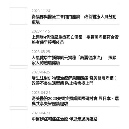
2023-11-24
衛福部與醫療工會閉門座談 改善醫療人員勞動
處境
2023-11-15
上週增4例流感重症死亡個案 疾管署呼籲符合資
格者儘早接種疫苗
2023-05-25
人氣健康主播鄭凱云揭秘「綺麗健康油」 照顧
家人的體脂健康
2023-04-25
增生注射併物理治療解肩頸酸痛 奇美醫院呼籲：
改善不良生活型態 防止疾病找上門
2023-04-24
奇美醫院2023失智症照護國際研討會 與日本、瑞
典共享失智照護經驗
2023-04-23
中醫辨症輔癌症治療 伴您走過抗癌路