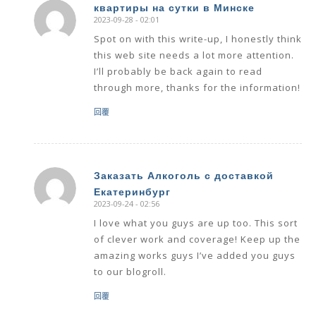
квартиры на сутки в Минске
2023-09-28 - 02:01
says:
Spot on with this write-up, I honestly think
this web site needs a lot more attention.
I’ll probably be back again to read
through more, thanks for the information!
回覆
Заказать Алкоголь с доставкой
Екатеринбург
says:
2023-09-24 - 02:56
I love what you guys are up too. This sort
of clever work and coverage! Keep up the
amazing works guys I’ve added you guys
to our blogroll.
回覆