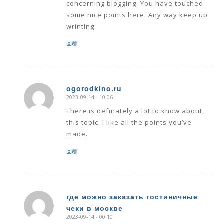
concerning blogging. You have touched
some nice points here. Any way keep up
wrinting.
回覆
ogorodkino.ru
2023-09-14 - 10:06
says:
There is definately a lot to know about
this topic. I like all the points you’ve
made.
回覆
где можно заказать гостиничные
чеки в москве
says:
2023-09-14 - 00:10