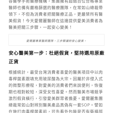
容醫學手術醫療機構，集團擁有
超過百位合格專業
醫師也備有嚴格篩選的醫療團隊
，在常如山總裁帶
領下，
不但為消費者把關醫療正品，更嚴禁所有醫
美假貨！今天愛爾麗醫師在這邊
提供愛美消費者為
醫美把關三步驟，一起安心變美！
愛爾麗專業醫師團隊，三步驟讓妳安心變美。
安心醫美第一步：杜絕假貨，堅持選用原廠
正貨
根據統計，最受台灣消費者喜愛的醫美項目中以肉
毒桿菌素跟填充用玻尿酸為大宗。因屬於非侵入式
的微整形療程，對愛美的消費者們來說便利，恢復
期也相對較短，深受女性喜愛。然而醫美市場競爭
激烈假貨橫行，引發愛美群眾者擔憂。愛爾麗集團
總裁常如山對辨別醫美產品真偽有一套SOP。譬如
在施打肉毒桿菌素前，可先看外包裝是否有衛福部