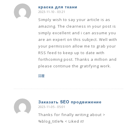
краска для ткани
2023-11-10 - 03:21
says:
Simply wish to say your article is as
amazing. The clearness in your post is
simply excellent and i can assume you
are an expert on this subject. Well with
your permission allow me to grab your
RSS feed to keep up to date with
forthcoming post. Thanks a million and
please continue the gratifying work.
回覆
Заказать SEO продвижение
2023-11-05 - 05:01
says:
Thanks for finally writing about >
%blog_title% < Liked it!