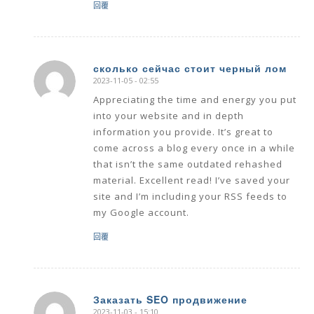
回覆
сколько сейчас стоит черный лом
2023-11-05 - 02:55
says:
Appreciating the time and energy you put
into your website and in depth
information you provide. It’s great to
come across a blog every once in a while
that isn’t the same outdated rehashed
material. Excellent read! I’ve saved your
site and I’m including your RSS feeds to
my Google account.
回覆
Заказать SEO продвижение
2023-11-03 - 15:10