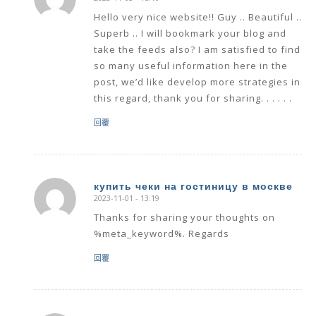
says:
Hello very nice website!! Guy .. Beautiful ..
Superb .. I will bookmark your blog and
take the feeds also? I am satisfied to find
so many useful information here in the
post, we’d like develop more strategies in
this regard, thank you for sharing. . . . . .
回覆
купить чеки на гостиницу в москве
2023-11-01 - 13:19
says:
Thanks for sharing your thoughts on
%meta_keyword%. Regards
回覆