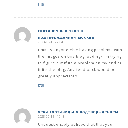
回覆
гостиничные чеки с
подтверждением москва
says:
2023-09-15 - 22:43
Hmm is anyone else having problems with
the images on this blog loading? I’m trying
to figure out if its a problem on my end or
if it’s the blog. Any feed-back would be
greatly appreciated.
回覆
чеки гостиницы с подтверждением
2023-09-15 - 10:13
says:
Unquestionably believe that that you