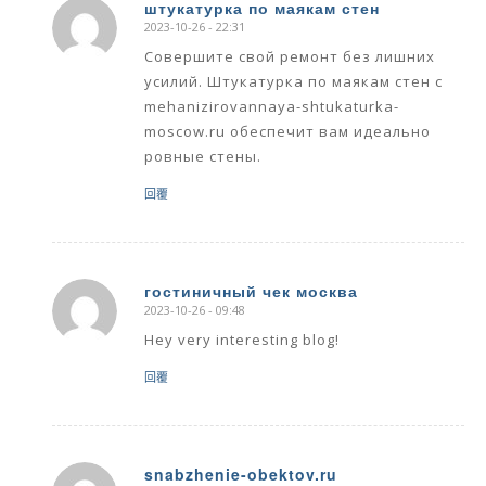
штукатурка по маякам стен
2023-10-26 - 22:31
says:
Совершите свой ремонт без лишних
усилий. Штукатурка по маякам стен с
mehanizirovannaya-shtukaturka-
moscow.ru обеспечит вам идеально
ровные стены.
回覆
гостиничный чек москва
2023-10-26 - 09:48
says:
Hey very interesting blog!
回覆
snabzhenie-obektov.ru