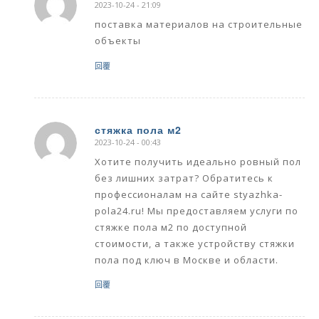
2023-10-24 - 21:09
says:
поставка материалов на строительные
объекты
回覆
стяжка пола м2
2023-10-24 - 00:43
says:
Хотите получить идеально ровный пол
без лишних затрат? Обратитесь к
профессионалам на сайте styazhka-
pola24.ru! Мы предоставляем услуги по
стяжке пола м2 по доступной
стоимости, а также устройству стяжки
пола под ключ в Москве и области.
回覆