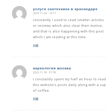
услуги сантехника в краснодаре
2023-11-26 - 14:17
says:
constantly i used to read smaller articles
or reviews which also clear their motive,
and that is also happening with this post
which I am reading at this time.
回覆
наркология москва
2023-11-18 - 07:59
says:
I constantly spent my half an hour to read
this website’s posts daily along with a cup
of coffee.
回覆