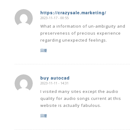
https://crazysale.marketing/
2023-11-17 - 00:55
says:
What a information of un-ambiguity and
preserveness of precious experience
regarding unexpected feelings.
回覆
buy autocad
2023-11-11 - 14:31
says:
I visited many sites except the audio
quality for audio songs current at this
website is actually fabulous.
回覆