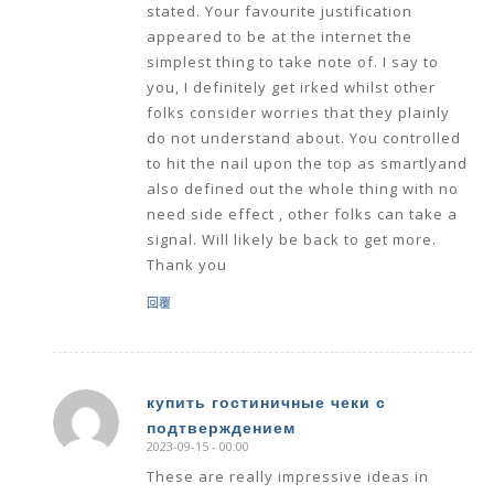
stated. Your favourite justification
appeared to be at the internet the
simplest thing to take note of. I say to
you, I definitely get irked whilst other
folks consider worries that they plainly
do not understand about. You controlled
to hit the nail upon the top as smartlyand
also defined out the whole thing with no
need side effect , other folks can take a
signal. Will likely be back to get more.
Thank you
回覆
купить гостиничные чеки с
подтверждением
says:
2023-09-15 - 00:00
These are really impressive ideas in