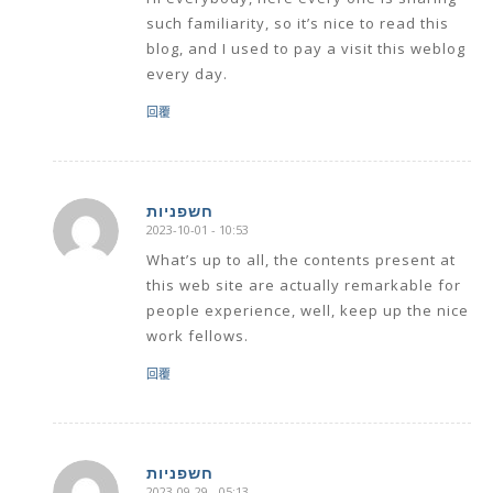
such familiarity, so it’s nice to read this
blog, and I used to pay a visit this weblog
every day.
回覆
חשפניות
2023-10-01 - 10:53
says:
What’s up to all, the contents present at
this web site are actually remarkable for
people experience, well, keep up the nice
work fellows.
回覆
חשפניות
2023-09-29 - 05:13