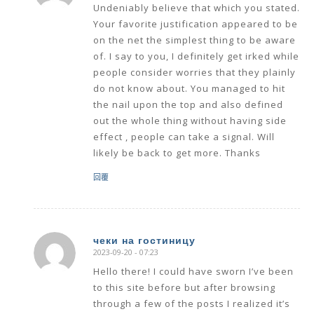
Undeniably believe that which you stated.
Your favorite justification appeared to be
on the net the simplest thing to be aware
of. I say to you, I definitely get irked while
people consider worries that they plainly
do not know about. You managed to hit
the nail upon the top and also defined
out the whole thing without having side
effect , people can take a signal. Will
likely be back to get more. Thanks
回覆
чеки на гостиницу
2023-09-20 - 07:23
says:
Hello there! I could have sworn I’ve been
to this site before but after browsing
through a few of the posts I realized it’s