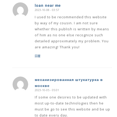
loan near me
2023-10-08 - 03:57
says:
I used to be recommended this website
by way of my cousin. I am not sure
whether this publish is written by means
of him as no one else recognize such
detailed approximately my problem. You
are amazing! Thank you!
回覆
механизированная штукатурка в
москве
says:
2023-10-05 - 05:01
If some one desires to be updated with
most up-to-date technologies then he
must be go to see this website and be up
to date every day.