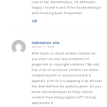
new to me. Nonetheless, I’m definitely
happy I found it and I’ll be bookmarking it
and checking back frequently!
回覆
indexation site
2023-09-17 - 16:24
says:
With havin so much written content do
you ever run into any problems of
plagorism or copyright violation? My site
has a lot of exclusive content I’ve either
created myself or outsourced but it
appears a lot of it is popping it up all over
the web without my authorization. Do you
know any techniques to help reduce
content from being ripped off? I’d truly
appreciate it.