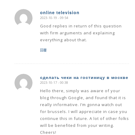
online television
2023-10-19 - 09:54
says:
Good replies in return of this question
with firm arguments and explaining
everything about that.
回覆
сделать чеки на гостиницу в москве
2023-10-17 - 00:38
says:
Hello there, simply was aware of your
blog through Google, and found that it is
really informative. I’m gonna watch out
for brussels. I will appreciate in case you
continue this in future. A lot of other folks
will be benefited from your writing.
Cheers!