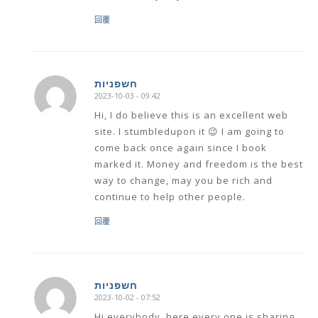
回覆
חשפניות
2023-10-03 - 09:42
says:
Hi, I do believe this is an excellent web
site. I stumbledupon it 😉 I am going to
come back once again since I book
marked it. Money and freedom is the best
way to change, may you be rich and
continue to help other people.
回覆
חשפניות
2023-10-02 - 07:52
says:
Hi everybody, here every one is sharing