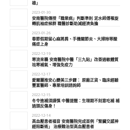
雄」
2023-01-30
安南醫院傳授「職業病」判斷準則 泥水師傅罹旋
轉肌袖症候群 職醫診斷助減經濟負擔
2023-01-26
春節假期留心麻將肩、手機關節炎、大掃除等酸
痛症上身
2022-12-19
寒流來襲 安南醫院中醫「三九貼」改善過敏體質
祛寒補氣、增強免疫力
2022-12-17
愛爾麗推安心變美三步驟： 原廠正貨、臨床經驗
豐富醫師、專業培訓諮詢師
2022-12-15
冬令進補須謹慎 中醫提醒：生理期不刻意吃補 補
過頭反傷身！
2022-12-14
高血壓患者福音 安南醫院完成首例「腎臟交感神
經阻斷術」 治療難治型高血壓患者