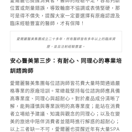
愛爾麗也提醒消費者，醫師的經驗不足，容易判斷
位置或劑量錯誤，導致輪廓不協調或表情堅硬，那
可是得不償失，提醒大家一定要選擇有原廠認證及
臨床經驗豐富的醫師，才有保障！
愛爾麗醫美集團成立二十多年，所有醫師皆有多年以上的臨床資
歷，並且注射經驗豐富。
安心醫美第三步：有耐心、同理心的專業培
訓諮詢師
愛爾麗醫美集團每位諮詢師皆花費大量時間通過嚴
格專業的原廠培訓。
常總裁堅持每位諮詢師應具備
高專業度、同理心與超耐心。對於產品成分清晰了
解，能夠謹慎與專業說明的高專業度；能站在消費
者立場給予建議、知識與觀念的同理心；以及在變
美的旅途中陪伴消費者並隨時進行解惑的超耐心；
以上三者缺一不可，愛爾麗也提醒近年有大量SPA